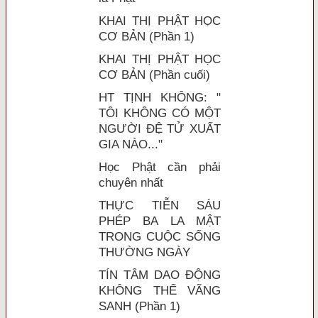
KHAI THỊ PHẬT HỌC
CƠ BẢN (Phần 1)
KHAI THỊ PHẬT HỌC
CƠ BẢN (Phần cuối)
HT TỊNH KHÔNG: "
TÔI KHÔNG CÓ MỘT
NGƯỜI ĐỆ TỬ XUẤT
GIA NÀO..."
Học Phật cần phải
chuyên nhất
THỰC TIỄN SÁU
PHÉP BA LA MẬT
TRONG CUỘC SỐNG
THƯỜNG NGÀY
TÍN TÂM DAO ĐỘNG
KHÔNG THỂ VÃNG
SANH (Phần 1)