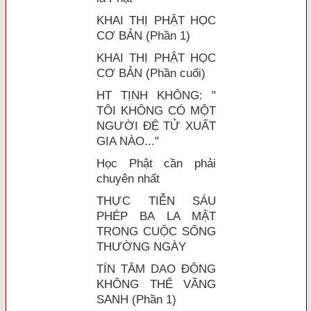
KHAI THỊ PHẬT HỌC
CƠ BẢN (Phần 1)
KHAI THỊ PHẬT HỌC
CƠ BẢN (Phần cuối)
HT TỊNH KHÔNG: "
TÔI KHÔNG CÓ MỘT
NGƯỜI ĐỆ TỬ XUẤT
GIA NÀO..."
Học Phật cần phải
chuyên nhất
THỰC TIỄN SÁU
PHÉP BA LA MẬT
TRONG CUỘC SỐNG
THƯỜNG NGÀY
TÍN TÂM DAO ĐỘNG
KHÔNG THỂ VÃNG
SANH (Phần 1)