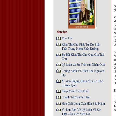
N
p
V
k
h
t
Mục lục
b
t
Mục Lục
n
Khai Thị Cho Phật Tử Dự Phật
b
Thất Trong Niệm Phật Ðường
S
Ba Bài Khai Thị Cho Oan Gia Trái
c
Chủ
s
l
Lý Luận và Sự Thật của Nhân Quả
đ
Chúng Sanh Vô Biên Thệ Nguyện
h
Độ
n
đ
Y Giáo Phụng Hành Mới Có Thể
n
Chứng Quả
P
Pháp Môn Niệm Phật
Chánh Tri Chánh Kiến
C
đ
Hóa Giải Lòng Oán Hận Sâu Nặng
T
Vu Lan Bàn Về Lý Luận Và Sự
b
Thật Của Việc Siêu Độ