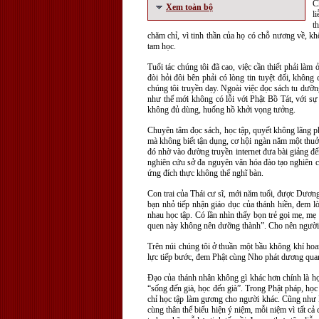
C
Xem toàn bộ
l
t
chăm chỉ, vì tinh thần của họ có chỗ nương về, khô
tam học.
Tuổi tác chúng tôi đã cao, việc cần thiết phải là
đòi hỏi đôi bên phải có lòng tin tuyệt đối, khôn
chúng tôi truyền dạy. Ngoài việc đọc sách tu dưỡn
như thế mới không có lỗi với Phật Bồ Tát, với sự
không đủ dùng, huống hồ khởi vọng tưởng.
Chuyên tâm đọc sách, học tập, quyết không lãng p
mà không biết tận dụng, cơ hội ngàn năm một thuở,
đó nhờ vào đường truyền internet đưa bài giảng đến
nghiên cứu sở đa nguyên văn hóa đào tạo nghiên c
ứng đích thực không thể nghĩ bàn.
Con trai của Thái cư sĩ, mới năm tuổi, được Dươn
bạn nhỏ tiếp nhận giáo dục của thánh hiền, đem lờ
nhau học tập. Có lần nhìn thấy bọn trẻ gọi mẹ, mẹ c
quen này không nên dưỡng thành”. Cho nên người l
Trên núi chúng tôi ở thuần một bầu không khí hoa
lực tiếp bước, đem Phật cùng Nho phát dương qua
Đạo của thánh nhân không gì khác hơn chính là học
“sống đến già, học đến già”. Trong Phật pháp, học
chỉ học tập làm gương cho người khác. Cũng như k
cùng thân thể biểu hiện ý niệm, mỗi niệm vì tất c