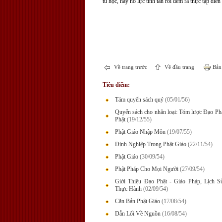
tu học, hãy nỗ lực tinh tấn rồi đem ra thực tập diễn
Về trang trước
Về đầu trang
Bản 
Tiêu điểm:
Tám quyển sách quý
(05/01/56)
Quyển sách cho nhân loại: Tóm lược Đạo P
Phật
(19/12/55)
Phật Giáo Nhập Môn
(19/07/55)
Định Nghiệp Trong Phật Giáo
(22/11/54)
Phật Giáo
(30/09/54)
Phật Pháp Cho Mọi Người
(27/09/54)
Giới Thiệu Đạo Phật - Giáo Pháp, Lịch 
Thực Hành
(02/09/54)
Căn Bản Phật Giáo
(17/08/54)
Dẫn Lối Về Nguồn
(16/08/54)