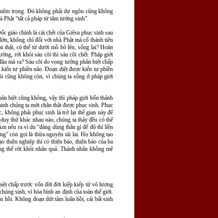
 nghiêm trọng. Đó không phải dự ngôn cũng không
à Phật “tất cả pháp từ tâm tưởng sinh”.
 giáo chính là cái chết của Giêsu phục sinh sau
 lớn, không chỉ đối với nhà Phật mà cổ thánh tiên
i thật, có thể từ dưới mồ bò lên, sống lại? Hoàn
ờng, rời khỏi sáu cõi thì sáu cõi chết. Pháp giới
 đâu mà ra? Sáu cõi do vọng tưởng phân biệt chấp
à kiến tư phiền não. Đoạn diệt được kiến tư phiền
cõi cũng không còn, vì chúng ta sống ở pháp giới
hân biệt cũng không, vậy thì pháp giới bốn thánh
minh chúng ta mới chân thật được phục sinh. Phục
 không phải phục sinh là trở lại thế gian này để
n duy thứ khác nhau nào, chúng ta thảy đều có thể
m nêu ra ví du “đáng dùng thân gì để độ thì liền
ng” còn gọi là thừa nguyện tái lai. Họ không tạo
 thiện nghiệp thì có thiện báo, thiện báo của ba
ông thể rời khỏi nhân quả. Thánh nhân không mê
iệt chấp trước vốn đời đời kiếp kiếp từ vô lượng
úng sinh, vì hòa bình an định của toàn thế giới.
ân hồi. Không đoạn dứt tâm luân hồi, cái bất sinh