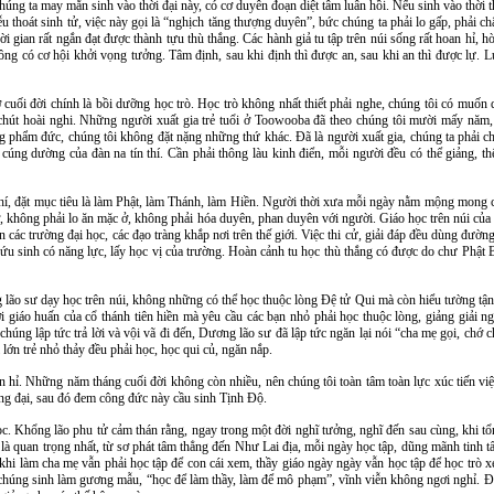
húng ta may mắn sinh vào thời đại này, có cơ duyên đoạn diệt tâm luân hồi. Nếu sinh vào thời th
iễu thoát sinh tử, việc này gọi là “nghịch tăng thượng duyên”, bức chúng ta phải lo gấp, phải c
hời gian rất ngắn đạt được thành tựu thù thắng. Các hành giả tu tập trên núi sống rất hoan hỉ, 
ng có cơ hội khởi vọng tưởng. Tâm định, sau khi định thì được an, sau khi an thì được lự. Lự c
m ở cuối đời chính là bồi dưỡng học trò. Học trò không nhất thiết phải nghe, chúng tôi có muố
g chút hoài nghi. Những người xuất gia trẻ tuổi ở Toowooba đã theo chúng tôi mười mấy năm,
g phẩm đức, chúng tôi không đặt nặng những thứ khác. Đã là người xuất gia, chúng ta phải ch
 cúng dường của đàn na tín thí. Cần phải thông làu kinh điển, mỗi người đều có thể giảng, t
hí, đặt mục tiêu là làm Phật, làm Thánh, làm Hiền. Người thời xưa mỗi ngày nằm mộng mong 
 không phải lo ăn mặc ở, không phải hóa duyên, phan duyên với người. Giáo học trên núi của 
 các trường đại học, các đạo tràng khắp nơi trên thế giới. Việc thi cử, giải đáp đều dùng đường
ứu sinh có năng lực, lấy học vị của trường. Hoàn cảnh tu học thù thắng có được do chư Phật 
g lão sư dạy học trên núi, không những có thể học thuộc lòng Đệ tử Qui mà còn hiểu tường tậ
i giáo huấn của cổ thánh tiên hiền mà yêu cầu các bạn nhỏ phải học thuộc lòng, giảng giải n
húng lập tức trả lời và vội vã đi đến, Dương lão sư đã lập tức ngăn lại nói “cha mẹ gọi, chớ c
ớn trẻ nhỏ thảy đều phải học, học qui củ, ngăn nắp.
n hỉ. Những năm tháng cuối đời không còn nhiều, nên chúng tôi toàn tâm toàn lực xúc tiến vi
ng đại, sau đó đem công đức này cầu sinh Tịnh Độ.
. Khổng lão phu tử cảm thán rằng, ngay trong một đời nghĩ tưởng, nghĩ đến sau cùng, khi tổn
 là quan trọng nhất, từ sơ phát tâm thẳng đến Như Lai địa, mỗi ngày học tập, dũng mãnh tinh t
hi làm cha mẹ vẫn phải học tập để con cái xem, thầy giáo ngày ngày vẫn học tập để học trò x
ả chúng sinh làm gương mẫu, “học để làm thầy, làm để mô phạm”, vĩnh viễn không ngơi nghỉ. Đâ