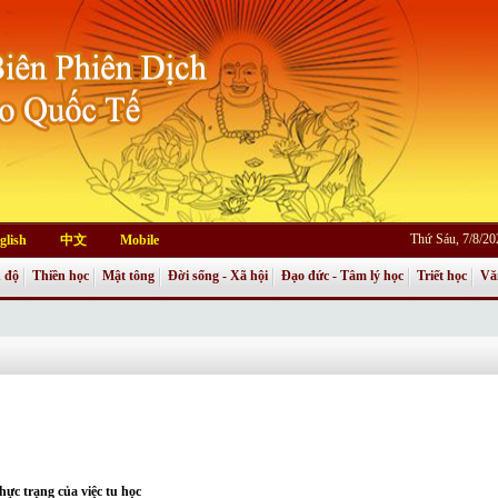
Thứ Sáu, 7/8/2
glish
中文
Mobile
 độ
Thiền học
Mật tông
Đời sống - Xã hội
Đạo đức - Tâm lý học
Triết học
Vă
hực trạng của việc tu học