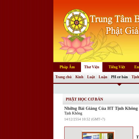
Pháp Âm
Thư Viện
Tiếng Việt
En
Trang chủ
Kinh
Luật
Luận
PH cơ bản
Tịnh
PHẬT HỌC CƠ BẢN
Những Bài Giảng Của HT Tịnh Không
Tịnh Không
14/12/2554 10:52 (GMT+7)
T