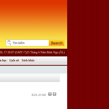
026, 17:26:07 (GMT+7)25 Tháng 6 Năm Bính Ngọ (ÂL)
n học
Lịch sử
Sách khác
Kích cỡ chữ: