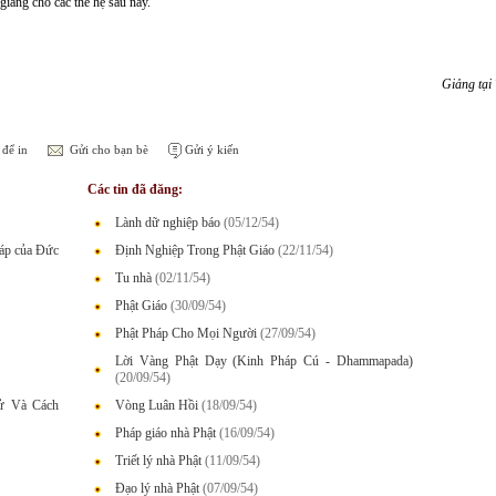
 giảng cho các thế hệ sau này.
Giảng tại
để in
Gửi cho bạn bè
Gửi ý kiến
Các tin đã đăng:
Lành dữ nghiệp báo
(05/12/54)
háp của Đức
Định Nghiệp Trong Phật Giáo
(22/11/54)
Tu nhà
(02/11/54)
Phật Giáo
(30/09/54)
Phật Pháp Cho Mọi Người
(27/09/54)
Lời Vàng Phật Dạy (Kinh Pháp Cú - Dhammapada)
(20/09/54)
Sử Và Cách
Vòng Luân Hồi
(18/09/54)
Pháp giáo nhà Phật
(16/09/54)
Triết lý nhà Phật
(11/09/54)
Đạo lý nhà Phật
(07/09/54)