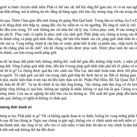
gười tu hành chuyên nhất niệm Phật có thể sâu sắc thể hội rằng thế gian này sẽ có tai nạn
hải thần thông, mà là những tin tức đăng tải hàng ngày trên báo chí, tương ứng với câu trong nh
ừa qua, Thiên Chúa giáo đến mời chúng tôi giảng Mai Quế kinh. Trung tâm tư tưởng của Cơ Đốc
hi bị đóng đinh trên thập tự, mang đến cho họ niềm tin và tín ngưỡng. Rõ ràng tử sinh là việc
iền đều xem trọng. Tử sinh không ám chỉ thân thể vật lý này. Giêsu phục sinh, lẽ nào tương la
oàn phi lý. Phục sinh có nghĩa là phục sinh của cảnh giới. Phật pháp nói, chúng ta trong sáu đư
ốn thánh sống và pháp giới nhất chân sống, thế nên bốn thánh sáu cõi, pháp giới nhất chân do
rước mà ra. Vọng tưởng chính là căn bản vô minh, phân biệt là trần sa phiền não, chấp trước l
ão thì chẳng phải nó đã chết?, khi đó chúng ta liền được phục sinh. Được phục sinh thì sáu 
ốn thánh, cao hơn trong mười pháp giới.
au đó lại đoạn diệt phân biệt, không những thế, xuất thế gian đều không chấp trước, ý niệm p
ũng diệt. Sống ở pháp giới nhất chân, đến khi ở trong pháp giới nhất chân phá hết 41 phẩm vô 
inh đó là gì? Là chứng được quả địa cứu cánh của Như Lai, tâm tánh hoàn toàn được hồi phục,
àm người. Từ cảnh giới cao khi vào trong cảnh giới thấp thì được đại tự tại. Bất cứ không gia
ột phá, muốn hiện thân ở nơi nào thì liền hiện thân nơi đó. Phẩm Phổ Môn, Bồ Tát Quán Thế Â
iện thân đó để độ”. Tự tại đó chính là tùy tâm ứng lượng, “tùy chúng sinh tâm ứng sở chi lượ
ghiệp cũng không có quả báo, không tạo nghiệp là nhân, không có quả báo là quả. Chúng ta tạo
ường thiện. Còn tạo ác nghiệp thì khổ báo của ba đường ác. Thế xuất thế gian pháp đều kh
hân quả, không có nghĩa là không có nhân quả.
hương thức hành trì
húng ta học Phật phải tu gì? Tất cả không ngoài đoạn ác tu thiện, buông bỏ vọng tưởng phân b
ến nay đã hại chúng ta. Ngày nay chúng ta giác ngộ, không còn vì chính mình mà mỗi niệm vì ch
âm thanh tịnh, đại công vô tư, nếu còn có một niệm vì bản thân thì tâm tư này chính là tâm lu
ất diệt mãi mãi không thể đạt đến được.