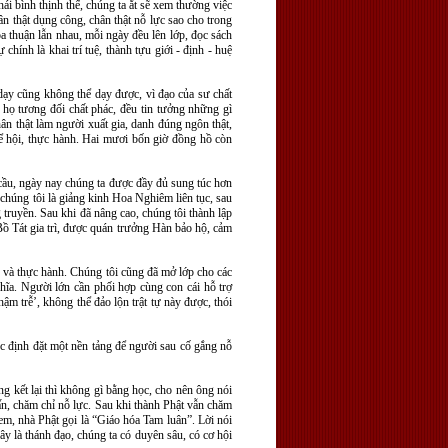
ái bình thịnh thế, chúng ta ắt sẽ xem thường việc
hân thật dụng công, chân thật nỗ lực sao cho trong
hòa thuận lẫn nhau, mỗi ngày đều lên lớp, đọc sách
hính là khai trí tuệ, thành tựu giới - định - huệ
n dạy cũng không thể dạy được, vì đạo của sư chất
 họ tương đối chất phác, đều tin tưởng những gì
ân thật làm người xuất gia, danh đúng ngôn thật,
hể hội, thực hành. Hai mươi bốn giờ đồng hồ còn
cầu, ngày nay chúng ta được đầy đủ sung túc hơn
chúng tôi là giảng kinh Hoa Nghiêm liên tục, sau
 truyền. Sau khi đã nâng cao, chúng tôi thành lập
Bồ Tát gia trì, được quán trưởng Hàn bảo hộ, cảm
n và thực hành. Chúng tôi cũng đã mở lớp cho các
ghĩa. Người lớn cần phối hợp cùng con cái hỗ trợ
hậm trễ’, không thể đảo lộn trật tự này được, thói
ệc định đặt một nền tảng để người sau cố gắng nỗ
g kết lại thì không gì bằng học, cho nên ông nói
ấn, chăm chỉ nỗ lực. Sau khi thành Phật vẫn chăm
em, nhà Phật gọi là “Giáo hóa Tam luân”. Lời nói
y là thánh đạo, chúng ta có duyên sâu, có cơ hội