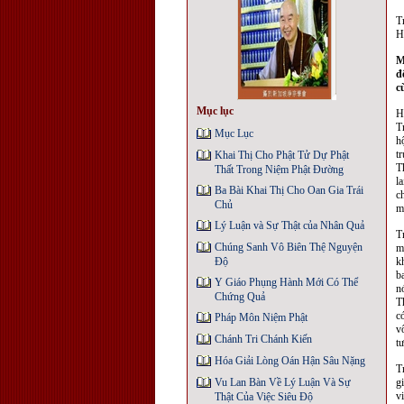
T
H
M
đ
c
Mục lục
H
T
Mục Lục
h
t
Khai Thị Cho Phật Tử Dự Phật
T
Thất Trong Niệm Phật Ðường
l
Ba Bài Khai Thị Cho Oan Gia Trái
c
Chủ
m
Lý Luận và Sự Thật của Nhân Quả
T
Chúng Sanh Vô Biên Thệ Nguyện
m
Độ
k
b
Y Giáo Phụng Hành Mới Có Thể
n
Chứng Quả
T
c
Pháp Môn Niệm Phật
v
Chánh Tri Chánh Kiến
t
Hóa Giải Lòng Oán Hận Sâu Nặng
T
Vu Lan Bàn Về Lý Luận Và Sự
g
v
Thật Của Việc Siêu Độ