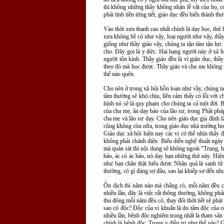
thì không những thầy không nhận lễ vật của họ, c
phải tính tiền từng tiết, giáo dục đều biến thành t
Vào thời xưa thanh cao nhất chính là dạy học, thứ h
xưa không hề có như vậy, loại người như vậy, thầy
giống như thầy giáo vậy, chúng ta tận tâm tận lực
cho. Đây gọi là y đức. Hai hạng người này ở xã hộ
người tôn kính. Thầy giáo đều là vì giáo dục, thầ
theo đó mà học được. Thầy giáo và cha mẹ không p
thể nào quên.
Cho nên ở trong xã hội hỗn loạn như vầy, chúng ta
tâm thường sẽ khó chịu, liền cảm thấy có lỗi với c
hình nó sẽ là quy phạm cho chúng ta cả một đời. B
của cha mẹ, ân dạy bảo của lão sư, trong Phật phá
cha mẹ và lão sư dạy. Cho nên giáo dục gia đình l
cũng không còn nữa, trong giáo dục nhà trường ho
Giáo dục xã hội hiện nay các vị có thể nhìn thấy
không phải chánh diện. Biểu diễn nghệ thuật ngày
mà quán sát thì nội dung sẽ không ngoài “Trung, hiế
báo, ác có ác báo, nó dạy bạn những thứ này. Hiện
như bạn chân thật hiểu được Nhân quả là sanh tử
thường, có gì đáng sợ đâu, sao lại khiếp sợ đến nh
Ôn dịch thì năm nào mà chẳng có, mỗi năm đều có,
nhiều lần, đây là việc rất thông thường, không ph
thu đông mỗi năm đều có, thay đổi thời tiết sẽ phát
sao có độc? Độc của vi khuẩn là do tâm độc của co
nhiều lần, bệnh độc nghiêm trọng nhất là tham sân 
chính là bệnh độc, Trung y điều trị như thế nào? G