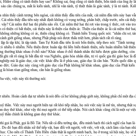
i, Hitler cũng có tánh thiện hay sao? Không sai, ông cũng có tánh thiện, bổn tánh của ông ấy l
áu căn chúng ta, mắt là kiến tánh, nhĩ là văn tánh, tỷ thiệt thân là giác tánh, ý là tri tánh. K
 nhìn thấy cảnh tượng bên ngòai, cái nhìn thấy đầu tiên của mắt, cái niệm đầu tiên này bạn v
Cái nhìn thấy đầu tiên này nhất định không có vọng tưởng, phân biệt, chấp trước, nên cái thấy n
ậy? Cái niệm thứ hai thì phiền não rồi. Cái niệm thứ hai thì rơi vào trong ý thức, rơi vào tro
 có thiện có bất thiện, cái thiện này là thiện của thiện ác. Thiện của thiện ác là cái niệm thứ h
c, không những không có ác, thiện cũng không có. Thánh hiền Trung quốc nói: “nhân chi sơ, tán
cảnh giới giống nhau, nhưng Phật pháp nói được thấu triệt hơn, phân tách rất rõ ràng.
ối lập là tập khí, là tập tánh. Tam Tự Kinh đầu tiên là nói bổn thiện, tiếp theo nói: “Tánh tươn
ó nhiều ô nhiễm. Nếu thiện được huân tập thì liền biến thành thiện, nếu huân nhiễm bất thiện 
ông thường khác nhau ở chỗ nào? Khác nhau ở chỗ thánh nhân thì hiểu được giáo dưỡng, còn
 ghi rất rõ ràng là bắt đầu từ vua Nghiêu, giáo hóa nhân dân, trị vì quốc gia thì giáo học là 
ghiệp mà là giáo dục, các việc khác đều là ở phía sau, giáo dục là căn bản. “Kiến quốc dân quâ
ạo đức. Giáo dục này cùng với giáo dục của Phật không hề khác nhau, giáo dục của Phật kiến 
ng là hòan tòan giống nhau, căn bản là giống nhau.
a việc, việc này tôi thường nói:
ự nhiên. Hoàn cảnh đại tự nhiên là nói đến cả hư không pháp giới này, không phải chỉ một địa c
uỷ thần. Việc này mọi người hiện tại rất khó tiếp nhận, họ nói việc này là mê tín, nhưng thật 
an duy thứ khác, như vậy thì mọi người có thể tiếp nhận. Nói cách khác cũng chỉ là một sự việ
a quỷ thần chính là không gian duy thứ khác.
hì gọi là Phật, gọi là Bồ Tát. Nếu tất cả đều tường tận, đều minh bạch thì cách nghĩ của bạn là
. Do đó bạn đối nhân xử thế tiếp vật, bạn đối với người, với việc, với vật, cách làm của bạn nhấ
học. Cho nên cổ Thánh Tiên Hiền chân thật là người minh bạch, họ ở trong xã hội này, họ sẽ 