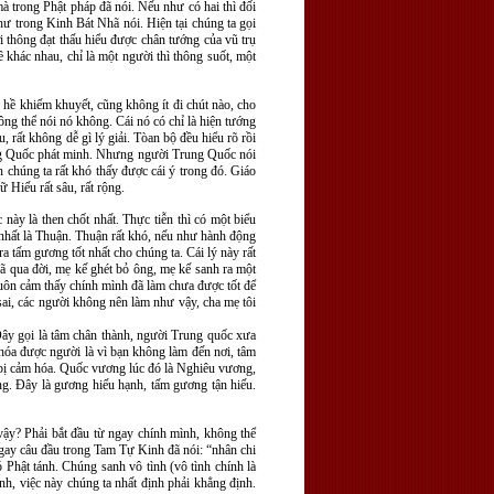
à trong Phật pháp đã nói. Nếu như có hai thì đối
hư trong Kinh Bát Nhã nói. Hiện tại chúng ta gọi
 thông đạt thấu hiểu được chân tướng của vũ trụ
khác nhau, chỉ là một người thì thông suốt, một
hề khiếm khuyết, cũng không ít đi chút nào, cho
ng thể nói nó không. Cái nó có chỉ là hiện tướng
, rất không dễ gì lý giải. Tòan bộ đều hiểu rõ rồi
Trung Quốc phát minh. Nhưng người Trung Quốc nói
ên chúng ta rất khó thấy được cái ý trong đó. Giáo
 Hiếu rất sâu, rất rộng.
 này là then chốt nhất. Thực tiễn thì có một biểu
 nhất là Thuận. Thuận rất khó, nếu như hành động
 tấm gương tốt nhất cho chúng ta. Cái lý này rất
đã qua đời, mẹ kế ghét bỏ ông, mẹ kế sanh ra một
luôn cảm thấy chính mình đã làm chưa được tốt để
sai, các người không nên làm như vậy, cha mẹ tôi
Đây gọi là tâm chân thành, người Trung quốc xưa
hóa được người là vì bạn không làm đến nơi, tâm
 bị cảm hóa. Quốc vương lúc đó là Nghiêu vương,
g. Đây là gương hiếu hạnh, tấm gương tận hiếu.
 vậy? Phải bắt đầu từ ngay chính mình, không thể
 ngay câu đầu trong Tam Tự Kinh đã nói: “nhân chi
 Phật tánh. Chúng sanh vô tình (vô tình chính là
nh, việc này chúng ta nhất định phải khẳng định.