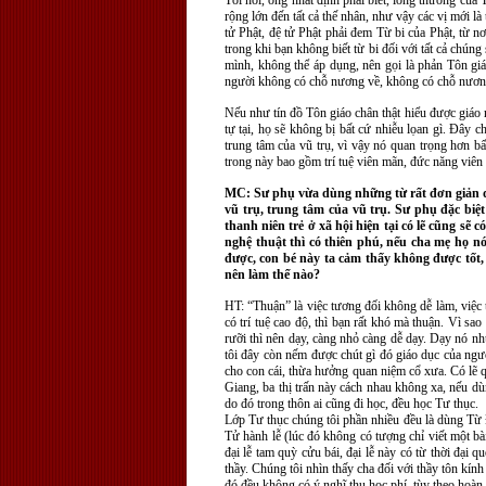
Tôi nói, ông nhất định phải biết, lòng thương củ
rộng lớn đến tất cả thế nhân, như vậy các vị mới là
tử Phật, đệ tử Phật phải đem Từ bi của Phật, từ nơ
trong khi bạn không biết từ bi đối với tất cả chún
mình, không thể áp dụng, nên gọi là phản Tôn giáo
người không có chỗ nương về, không có chỗ nương 
Nếu như tín đồ Tôn giáo chân thật hiểu được giáo ng
tự tại, họ sẽ không bị bất cứ nhiễu lọan gì. Đây ch
trung tâm của vũ trụ, vì vậy nó quan trọng hơn bấ
trong này bao gồm trí tuệ viên mãn, đức năng viê
MC: Sư phụ vừa dùng những từ rất đơn giản dễ 
vũ trụ, trung tâm của vũ trụ. Sư phụ đặc biệ
thanh niên trẻ ở xã hội hiện tại có lẽ cũng s
nghệ thuật thì có thiên phú, nếu cha mẹ họ n
được, con bé này ta cảm thấy không được tốt,
nên làm thế nào?
HT: “Thuận” là việc tương đối không dễ làm, việc t
có trí tuệ cao độ, thì bạn rất khó mà thuận. Vì sa
rưỡi thì nên dạy, càng nhỏ càng dễ dạy. Dạy nó nh
tôi đây còn nếm được chút gì đó giáo dục của ngườ
cho con cái, thừa hưởng quan niệm cổ xưa. Có lẽ 
Giang, ba thị trấn này cách nhau không xa, nếu dù
do đó trong thôn ai cũng đi học, đều học Tư thục.
Lớp Tư thục chúng tôi phần nhiều đều là dùng Từ Đ
Tử hành lễ (lúc đó không có tượng chỉ viết một b
đại lễ tam quỳ cửu bái, đại lễ này có từ thời đại
thầy. Chúng tôi nhìn thấy cha đối với thầy tôn kính
đó đều không có ý nghĩ thu học phí, tùy theo hoàn c