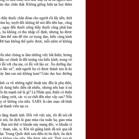
iáo dục chân thật. Không giống hiện tại học thêm
 thầy thuốc chẩn đóan cho người rồi lấy tiền, thời
tìm họ, tuyệt đối không hề nói đến tiền bạc, cũng
hó, ngay đến thuốc uống thầy thuốc cũng phải ban
đạm, họ không có thu nhập cố định, nhưng họ được
 làm thế nào để tôn sư trọng đạo, hiếu cùng kính
ả đời bạn không thể quên được, mỗi niệm sẽ không
Nếu như chúng ta làm những việc bất thiện, lương
lão sư chính là đối tượng của hiếu kính, trong vô
 lỗi với cha mẹ, có lỗi với lão sư. Ân dưỡng dục
do lão sư”, một người họ có được thành tựu là do
ới này làm sao mà không lọan? Giáo dục học đường
 ảnh ca vũ những nghệ thuật này đều là phụ diện,
ội dung biểu diễn rất nhiều, nhưng nếu bạn tỉ mỉ
iểu thị mạnh mẽ là gì? Là Nhân quả, thiện có thiện
ật đáng cười, các vị sợ chết đến như vậy sao? Nếu
này sẽ không còn nữa. SARS là cảm mạo rất bình
t thanh viên tạo ra.
ng thanh tịnh. Đối với việc này, tôi đã nói rất
i nói, ôn dịch là giao mùa của xuân hạ, giao mùa
rị. Bạn nói thứ vi khuẩn này mang độc, vi khuẩn vì
tham, sân, si. Khi tôi giảng kinh đã nói qua rất
ại. Trung Quốc thời xưa điều trị ôn dịch, ôn dịch
ền không còn nữa, liền được tiêu trừ. Thời xưa từ