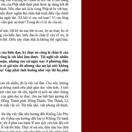
ương của Thượng đế, chính từ nơi các vị mở mang
ng lớn của Phật nhất định phải được áp dụng bởi đệ
chính. Nếu như nói là hi vọng Phật từ bi với bạn,
hiểu được nghĩa thú chân thật kinh điển của chính
của ngày tàn. Xã hội vì sao mà lọan? Vì sao lòng
 cảm giác an tòan? Trong đó có lý do của nó.
 nào, bất kể tai nạn lớn ra sao, họ an tòan, họ sẽ
g của hiếu đạo, hiếu đạo là chân lý của vũ trụ, là
ột đời. Điều này chân thật là không thể nghĩ bàn,
của hiếu đạo, kỳ thực nó cũng là chân lý của
cũng là rất khó làm được. Tôi nghĩ rất nhiều
n Thuận, nhưng con cái ngày nay ở phương diện
ột cô gái nào đó nhưng cha mẹ lại nói: không
phụ! Gặp phải tình huống như vậy thì họ phải
sau rất nhiều, đó là việc sai lầm. Cho nên, không
 tại thông minh nên phải giáo dục sớm hơn, 3 tuổi
ược cảm xúc rất sâu, người có tuổi tác như chúng
 còn giáo dục tư thục, cha mẹ biết làm gương tốt
ộc về Đồng Thành phái. Đồng Thành, Thư Thành, Lô
i mấy cây số. Thị trấn nhỏ, văn phong rất thịnh,
p, lên lớp việc đầu tiên hướng đến Khổng Lão Phu
, tôi ở phía sau hướng đến bài vị Khổng Tử hành
c, tôi ở phía sau hành lễ tam quỳ cửu bái đối với
lễ vật lên thầy. Thực tế mà nói, thầy dạy học thời
ông có tính tóan, nếu như thật sự là rất nghèo khổ