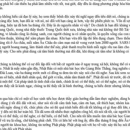
phải bố cáo thiên hạ phải làm nhiều việc tốt, trai giới, đây đều là dùng phương pháp hòa bì
ín.
ọ không hiểu cái đạo lý này, họ xem thấy bệnh độc này thì nghĩ ngay đến tiêu diệt nó, chúng ta 
 càng độc hơn, bạn đối ác với nó, nó đối với bạn càng ác hơn, vậy thì phiền phức to. Vốn dĩ sự 
áng, hiện tại đã hơn ba tháng rồi. Đây là do nguyên nhân vì vậy? Do chính là bạn đối kháng v
rung Quốc, trong nhà thầy thuốc Trung Quốc thời xưa, không nhà nào mà không thờ Bồ Tát 
ơng, vi khuẩn cũng là chúng sanh, con người chúng ta có nhân quyền, là quyền sống của con
òa thuận, không thể xâm phạm lẫn nhau. Khi bạn vừa đối lập thì liền đụng chạm. Theo thống kê
húng tôi ở Âu châu, mỗi năm Âu Châu do cảm mạo mà tử vong vượt hơn 2000 người. SARS 
 người hoang mang, làm thành như thế này, phát thanh truyền hình mỗi ngày rêu rao làm cho m
o lý này. Cho nên phải dùng cái tâm bình thường mà đối đãi, khi dùng cái tâm như là không có v
chúng ta không thể có sự đối lập đối với bất cứ người nào ở ngay trong xã hội, không thể có s
t bao. Nhất là mấy năm gần đây, Nhật Bản có một nhà bác học tên Giang Bổn Thắng, ông nghiên
Đài Loan, vào ba tháng trước mới có đồng tu đem tin tức này nói cho tôi nghe. Sau khi xem xong
sở hiện, nhất thiết nhân quả, thế giới vi trần, nhân tâm thành thể”. Phật đã nói từ trước, đó
một thể. Cái pháp tánh là tính chất của tánh, chính là nó có thể thấy, nó có thể nghe, nó có thể
m thấy rất là kinh ngạc, chúng ta thì thấy rất là bình thường, chúng ta hiểu được nhưng khô
em qua báo chí có một số học sinh tiểu học được thầy giáo hướng dẫn làm thực nghiệm, dùng bá
g ý tốt đối đãi với nó, như nói tôi rất cảm tình bạn, cám ơn bạn, rất thích bạn; nhóm kia t
i ngày dùng ý tốt, chúc phúc cho nó thì quá trình biến đổi rất tốt không có gì thay đổi lớn; 
đến nó thì hư toàn bộ. Tôi đã xem rất nhiều thực nghiệm công bố, tôi nói rất tốt, các người biế
ều có thể thấy, có thể nghe, có thể hiểu, có thể biết. Cho nên tôi liền muốn tìm nhà bác học 
ể vũ trụ là sống, chớ không phải chết. Tôi có liên hệ với ông ấy, đến đầu tháng 8 ông đến Âu 
i người tin khoa học, không tin tưởng Phật pháp. Phật pháp nói với họ về việc này thì họ nói 
o lớn đối với Phật pháp.