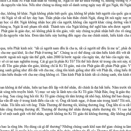
Thích Ca Mâu Ni Phật xuất thân từ vương tử, Ngài có thể kế thừa vương vị, nhưng vương vị Ng
hội đa nguyên văn hóa. Nếu như chúng ta dùng một số danh xưng ngày nay để gọi Ngài, thì Ngài
dục, không hề khác. Ngài không phân biệt quốc gia, không hề phân biệt người của quốc gia 
c thì Ngài sẽ rất nỗ lực dạy bạn. Thân phận của bản thân chính Ngài, dùng lời nói ngày nay m
dạy học cả đời. Ngài không nhận học phí của người, không cần người khác cúng dường vẫn h
 chúng ta, Ngài là mô phạm tốt nhất. Thành tựu của Ngài không thể nghĩ bàn nên được người
ên Phật giáo là giáo dục, nó không phải là tôn giáo, việc này chúng ta phải nhận biết cho rõ 
 hội đa nguyên văn hóa. Đem tâm hiếu này hướng đến ngay cha mẹ chính mình, hiếu kính cha m
ua, trên Phật kinh nói: “tất cả người nam đều là cha ta, tất cả người nữ đều là mẹ ta”, phải 
à cha mẹ quá khứ, là chư Phật ở tương lai”. Chúng ta có thể dùng cái tâm hiếu kính đối với tất
 nước ngoài nói ngày tàn thế giới, năm 2000 là bước ngoặc của ngày tàn, dự báo của ngày tàn, 
y sẽ có tai nạn nghiêm trọng. Cái gì gọi là phản Ki Tô? Tôi thể hội được từ trong câu nói này,
ín đồ Tôn giáo phản tôn giáo, không chỉ là Ki Tô giáo, mà còn Phật giáo đồ phản Phật giáo. 
chúng sanh giống như đối đãi với cha mẹ, cũng tôn kính giống như đối với Phật đà, cũng hiếu t
 tâm hiếu thuận với cha mẹ cũng không có. Tâm kính Phật là kính tất cả chúng sanh, tôn kính 
ạn không ái thế nhân, hiện tại bạn đối lập với thế nhân, đó chính là đại bất hiếu. Năm trước 
t sóng trên truyền hình. Vị mục sư này là lãnh tựu của Ki Tô giáo Nhật Bản, ông là giáo thọ c
 cho ông. Sau cùng ông hỏi tôi: Ki Tô giáo chúng tôi tâm lượng rất nhỏ hẹp, không thể bao dun
 của vấn đề này ở trong kinh điển của các vị. Ông rất kinh ngạc, ở đọan nào trong kinh? Tôi nói
nhân. Tôi liền nói với ông: Thần Thượng đế thương tôi, không thương ông. Ông liền tỏ ra rất k
hế nhân cũng thương thượng đế, Thượng đế thương thế nhân đương nhiên thương tôi. Vì sao
vẽ một ranh giới với thế nhân, người không tin Ki Tô giáo thì không thương, đây không phải 
à bao la rộng lớn. Họ dùng cái gì để thương? Những chúng sanh khổ nạn thế gian chúng ta làm