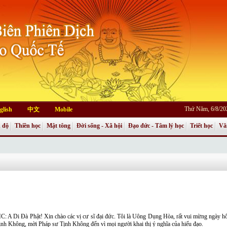
Thứ Năm, 6/8/20
glish
中文
Mobile
 độ
Thiền học
Mật tông
Đời sống - Xã hội
Đạo đức - Tâm lý học
Triết học
Vă
C: A Di Đà Phật! Xin chào các vị cư sĩ đại đức. Tôi là Uông Dụng Hòa, rất vui mừng ngày h
ịnh Không, mời Pháp sư Tịnh Không đến vì mọi người khai thị ý nghĩa của hiếu đạo.