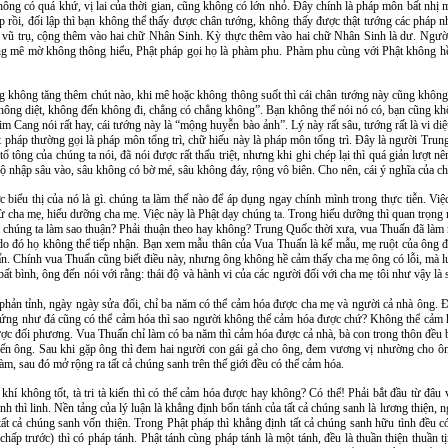
hông có quá khứ, vị lai của thời gian, cũng không có lớn nhỏ. Đây chính là pháp môn bất nhị m
ập rồi, đối lập thì bạn không thể thấy được chân tướng, không thấy được thật tướng các pháp n
à vũ trụ, cộng thêm vào hai chữ Nhân Sinh. Kỳ thực thêm vào hai chữ Nhân Sinh là dư. Người
ớng mê mờ không thông hiểu, Phật pháp gọi họ là phàm phu. Phàm phu cùng với Phật không hề 
g không tăng thêm chút nào, khi mê hoặc không thông suốt thì cái chân tướng này cũng không 
hông diệt, không đến không đi, chẳng có chẳng không”. Bạn không thể nói nó có, bạn cũng khô
 Cang nói rất hay, cái tướng này là “mộng huyễn bào ảnh”. Lý này rất sâu, tướng rất là vi diệu
Phật pháp thường gọi là pháp môn tổng trì, chữ hiếu này là pháp môn tổng trì. Đây là người 
tổ tông của chúng ta nói, đã nói được rất thấu triệt, nhưng khi ghi chép lại thì quá giản lượt n
ộ nhập sâu vào, sâu không có bờ mé, sâu không đáy, rộng vô biên. Cho nên, cái ý nghĩa của chữ
 biểu thị của nó là gì. chúng ta làm thế nào để áp dụng ngay chính mình trong thực tiễn. Việc
ừ cha mẹ, hiếu dưỡng cha mẹ. Việc này là Phật dạy chúng ta. Trong hiếu dưỡng thì quan trọng
 chúng ta làm sao thuận? Phải thuận theo hay không? Trung Quốc thời xưa, vua Thuấn đã làm ra
i, do đó họ không thể tiếp nhận. Bạn xem mẫu thân của Vua Thuấn là kế mẫu, mẹ ruột của ông 
uấn. Chính vua Thuấn cũng biết điều này, nhưng ông không hề cảm thấy cha mẹ ông có lỗi, mà 
 bình, ông đến nói với rằng: thái độ và hành vi của các người đối với cha mẹ tôi như vậy là 
phản tỉnh, ngày ngày sửa đổi, chỉ ba năm có thể cảm hóa được cha mẹ và người cả nhà ông. 
”, cứng như đá cũng có thể cảm hóa thì sao người không thể cảm hóa được chứ? Không thể cảm 
ợc đối phương. Vua Thuấn chỉ làm có ba năm thì cảm hóa được cả nhà, bà con trong thôn đều
iến ông. Sau khi gặp ông thì đem hai người con gái gả cho ông, đem vương vị nhường cho ôn
m, sau đó mở rộng ra tất cả chúng sanh trên thế giới đều có thể cảm hóa.
 khí không tốt, tà tri tà kiến thì có thể cảm hóa được hay không? Có thể! Phải bắt đầu từ đâu
h thì linh. Nền tảng của lý luận là khẳng định bổn tánh của tất cả chúng sanh là lương thiện,
tất cả chúng sanh vốn thiện. Trong Phật pháp thì khẳng định tất cả chúng sanh hữu tình đều có
ấp trước) thì có pháp tánh. Phật tánh cùng pháp tánh là một tánh, đều là thuần thiện thuần tị