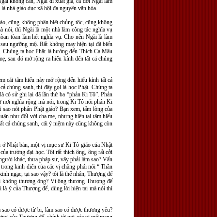
ài không cần, Ngài đi xuất gia, cả đời Ngài làm
 là nhà giáo dục xã hội đa nguyên văn hóa.
nào, cũng không phân biệt chủng tộc, cũng không
à nói, thì Ngài là một nhà làm công tác nghĩa vụ
òan tòan làm hết nghĩa vụ. Cho nên Ngài là làm
 sau ngưỡng mộ. Rất không may hiện tại đã biến
ràng. Chúng ta học Phật là hướng đến Thích Ca Mâu
ẹ, sau đó mở rộng ra hiếu kính đến tất cả chúng
đem cái tâm hiếu này mở rộng đến hiếu kính tất cả
 cả chúng sanh, thì đây gọi là học Phật. Chúng ta
là có sử ghi lại đã lần thứ ba “phản Ki Tô”. Phản
 từ nơi nghĩa rộng mà nói, trong Ki Tô nói phản Ki
Vì sao nói phản Phật giáo? Bạn xem, tấm lòng của
huận như đối với cha mẹ, nhưng hiện tại tâm hiếu
tất cả chúng sanh, cái ý niệm này cũng không còn
tôi ở Nhật bản, một vị mục sư Ki Tô giáo của Nhật
ủa trường đại học. Tôi rất thích ông, ông rất cởi
g người khác, thưa pháp sư, vậy phải làm sao? Vấn
, trong kinh điển của các vị chẳng phải nói “ Thần
inh ngạc, tại sao vậy? tôi là thế nhân, Thượng đế
 lại không thương ông? Vì ông thương Thượng đế
là ý của Thượng đế, dùng lời hiện tại mà nói thì
 sao có được từ bi, làm sao có được thương yêu?