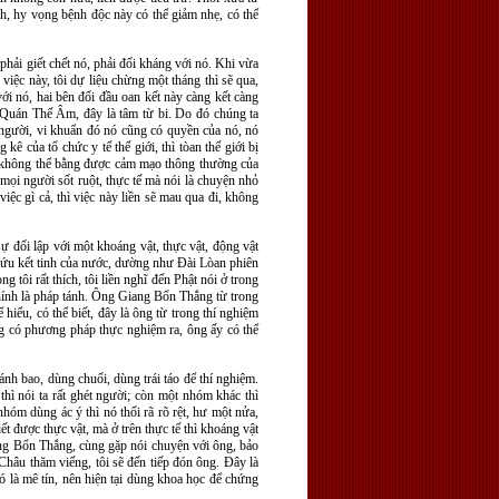
nh, hy vọng bệnh độc này có thể giảm nhẹ, có thể
phải giết chết nó, phải đối kháng với nó. Khi vừa
việc này, tôi dự liệu chừng một tháng thì sẽ qua,
ới nó, hai bên đối đầu oan kết này càng kết càng
Quán Thế Âm, đây là tâm từ bi. Do đó chúng ta
 người, vi khuẩn đó nó cũng có quyền của nó, nó
 của tổ chức y tế thế giới, thì tòan thế giới bị
không thể bằng được cảm mạo thông thường của
ọi người sốt ruột, thực tế mà nói là chuyện nhỏ
iệc gì cả, thì việc này liền sẽ mau qua đi, không
ự đối lập với một khoáng vật, thực vật, động vật
 cứu kết tinh của nước, dường như Đài Lòan phiên
 tôi rất thích, tôi liền nghĩ đến Phật nói ở trong
 chính là pháp tánh. Ông Giang Bổn Thắng từ trong
 hiểu, có thể biết, đây là ông từ trong thí nghiệm
ng có phương pháp thực nghiệm ra, ông ấy có thể
nh bao, dùng chuối, dùng trái táo để thí nghiệm.
hì nói ta rất ghét người; còn một nhóm khác thì
nhóm dùng ác ý thì nó thối rã rõ rệt, hư một nửa,
t được thực vật, mà ở trên thực tế thì khoáng vật
Giang Bổn Thắng, cùng gặp nói chuyện với ông, bảo
Châu thăm viếng, tôi sẽ đến tiếp đón ông. Đây là
đó là mê tín, nên hiện tại dùng khoa học để chứng