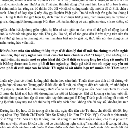
a Thượng đế, là muốn bảo các vị nhân viên thần chức, những tín đồ của Thượng đế đem tình th
 tín đồ chân chính của Thượng đế. Phật giáo thì phải dùng từ bi của Phật. Lòng từ bi bao la rộ
i chính mình lan rộng ra, bố thí ân đức đối với tất cả chúng sanh, vậy mới là đệ tử Phật chân 
g sanh. Làm gì có loại đạo lý này, đây gọi là phản Phật giáo. Do đó mỗi một tôn giáo, họ không 
. Chúng ta thấy thế giới hiện tại, đích thực là có hiện tượng này, hiện tượng này là dự báo 
tựa, lòng người hoang mang? Nói theo hiện tại là không có cảm giác an tòan, vì sao không có
hĩa, chân thật áp dụng giáo nghĩa, họ liền có cảm giác an tòan, cho dù thế giới có động lọan thế
ính là điểm tốt của giáo học của Tôn giáo. Do đó, tất cả tôn giáo đều là xây dựng trên nền tản
t cứ thứ gì. húng ta phải nghiêm túc mà nhận biết nó, lý giải nó, thực tiễn nó, thọ dụng cả m
n mãn, tướng hảo viên mãn.
hiểu, hơn nữa còn những thí dụ thực tế dí dỏm lý thú để nói cho chúng ta chân nghĩa 
t nói đến, thật sự ý nghĩa lớn nhất của chữ hiếu chính là chữ “Thuận”, thế nhưng nó 
ẽ có nghi vấn, rất muốn mời sư phụ khai thị. Có lẽ thật sự trong lòng họ cũng rất muố
ói: Không được con à, con phải đi học ngành y; Hoặc giả sử là con cái ngày nay yêu m
 con phải đi cưới một con bé khác. Tôi nghĩ có rất nhiều bạn trẻ muốn hỏi: Thưa sư 
huận này phải có trí tuệ, không phải thuận theo cảm tình. Thuận theo cảm tình thì di chứng về 
o giáo dục cổ xưa của Trung quốc là bắt đầu từ 5 tuổi, có đồng tu đến nói với tôi, trẻ nhỏ hiện
ững đạo lý Thánh Hiền, thì trong ý thức của nó đã được trồng sâu rồi. Việc này chính tôi có đ
i xưa, đại khái nhỏ hơn tôi khỏang hai ba tuổi thì không có. Khi tôi khoảng sáu, bảy tuổi vẫn
quê tôi phong trào học tập rất cao, việc này thời xưa gọi là Đồng Thành phái, chúng tôi thu
ng lộ trình ngày nay mà nói thì ba thị trấn này cách nhau không đến 30 cây số, khoảng hai mươ
ường làm lớp học, tôi ấn tượng rất sâu sắc, ngày đầu tiên vào Tư thục, cha tôi dẫn tôi đến lớ
ài vị rất to “Đại Thành Chí Thánh Tiên Sư Khổng Lão Phu Tử Thần Vị”). Cha tôi ở phía trước
 quốc vương trước. Sau khi lạy Khổng Phu Tử xong thì mời thầy ngồi xuống, cha tôi ở phía trướ
 đến như vậy, về sau lời của thầy nói có dám không nghe chăng? Sau khi hành lễ xong, lại dâng 
ảnh gia đình của học sinh, hoặc là tặng nhiều một chút, hay tặng ít một chút, thầy tuyệt đối kh