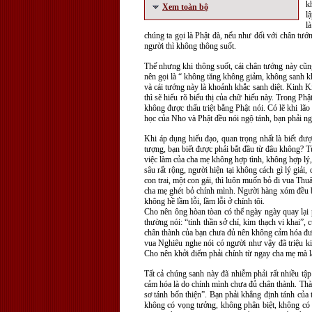
k
Xem toàn bộ
l
l
chúng ta gọi là Phật đà, nếu như đối với chân tư
người thì không thông suốt.
Thế nhưng khi thông suốt, cái chân tướng này cũn
nên gọi là “ không tăng không giảm, không sanh k
và cái tướng này là khoảnh khắc sanh diệt. Kinh Kim
thì sẽ hiểu rõ biểu thị của chữ hiếu này. Trong 
không được thấu triệt bằng Phật nói. Có lẽ khi lão 
học của Nho và Phật đều nói ngộ tánh, bạn phải ng
Khi áp dụng hiếu đạo, quan trọng nhất là biết được
tượng, bạn biết được phải bắt đầu từ đâu không? T
việc làm của cha mẹ không hợp tình, không hợp lý,
sâu rất rộng, người hiện tại không cách gì lý giả
con trai, một con gái, thì luôn muốn bỏ đi vua Th
cha mẹ ghét bỏ chính mình. Người hàng xóm đều bất
không hề lầm lỗi, lầm lỗi ở chính tôi.
Cho nên ông hòan tòan có thể ngày ngày quay lại 
thường nói: “tinh thần sở chí, kim thạch vi khai
chân thành của bạn chưa đủ nên không cảm hóa đư
vua Nghiêu nghe nói có người như vậy đã triệu k
Cho nên khởi điểm phải chính từ ngay cha mẹ mà là
Tất cả chúng sanh này đã nhiễm phải rất nhiều tập
cảm hóa là do chính mình chưa đủ chân thành. Thàn
sơ tánh bổn thiện”. Bạn phải khẳng định tánh của 
không có vọng tưởng, không phân biệt, không có ch