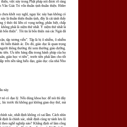
à thiện, việc này trong Phật pháp nói được rõ ràng
iến Văn Giác Tri vốn thuần tịnh thuần thiện. Hitler
ẫn chưa khởi suy nghĩ, ngay lúc này bạn không có
ày là thuần thiện thuần tịnh, đây là cái tánh thấy
ng ý thức thì liền có vọng tưởng, phân biệt, chấp
ai, không phải là niệm thứ nhất. Ý niệm thứ nhất là
h bổn thiện”. Tôi tin là bổn thiện mà các Ngài đã
g cận, tập tương viễn”. Tập là bị ô nhiễm, ô nhiễm
thì biến thành ác. Do đó, giáo dục là quan trọng
 người thông thường thì xem thường giáo dưỡng.
đầu tiên. Ưu tiên hàng đầu trong hành pháp của họ
n, giáo học vi tiên”, trước tiên phải làm cho tốt
lập trên nền tảng hiếu đạo, giáo dục của nhà Nho
ầu này.
sự nó có đạo lý. Nếu dùng khoa học để nói thì đây
c, lúc trước thì không gọi không gian duy thứ, mà
 chính xác, nhất định không có sai lầm. Cách nhìn
t định là chính xác, nhất định cùng tự tánh lưu lộ
đi theo nghề nghiệp nào? Khẳng định sẽ làm công