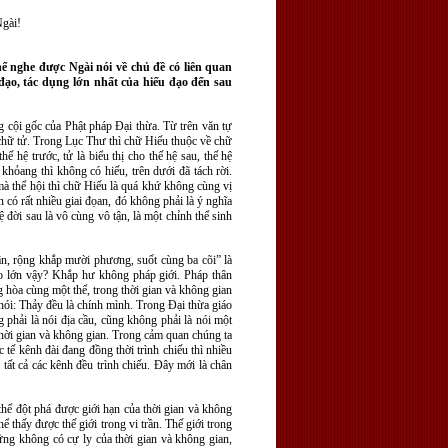
Ngài!
ể nghe được Ngài nói về chủ đề có liên quan
 đạo, tác dụng lớn nhất của hiếu đạo đến sau
g cội gốc của Phật pháp Đại thừa. Từ trên văn tự
 chữ tử. Trong Lục Thư thì chữ Hiếu thuộc về chữ
hế hệ trước, tử là biểu thị cho thế hệ sau, thế hệ
khỏang thì không có hiếu, trên dưới đã tách rời.
 mà thể hội thì chữ Hiếu là quá khứ không cùng vị
 có rất nhiều giai đọan, đó không phải là ý nghĩa
ệ đời sau là vô cùng vô tận, là một chỉnh thể sinh
ận, rộng khắp mười phương, suốt cùng ba cõi” là
ao lớn vậy? Khắp hư không pháp giới. Pháp thân
g hòa cùng một thể, trong thời gian và không gian
 nói: Thảy đều là chính mình. Trong Đại thừa giáo
phải là nói địa cầu, cũng không phải là nói một
thời gian và không gian. Trong cảm quan chúng ta
 tế kênh đài đang đồng thời trình chiếu thì nhiều
 tất cả các kênh đều trình chiếu. Đây mới là chân
thể đột phá được giới hạn của thời gian và không
hể thấy được thế giới trong vi trần. Thế giới trong
ững không có cự ly của thời gian và không gian,