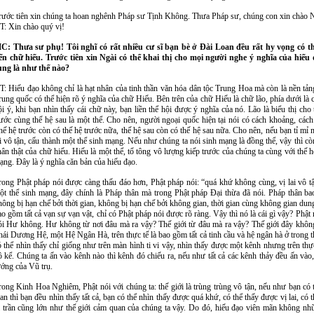
rước tiên xin chúng ta hoan nghênh Pháp sư Tịnh Không. Thưa Pháp sư, chúng con xin chào 
T: Xin chào quý vị!
C: Thưa sư phụ! Tôi nghĩ có rất nhiều cư sĩ bạn bè ở Đài Loan đều rất hy vọng có th
ến chữ hiếu. Trước tiên xin Ngài có thể khai thị cho mọi người nghe ý nghĩa của hiếu
ùng là như thế nào?
T: Hiếu đạo không chỉ là hạt nhân của tinh thần văn hóa dân tộc Trung Hoa mà còn là nền tản
rung quốc có thể hiện rõ ý nghĩa của chữ Hiếu. Bên trên của chữ Hiếu là chữ lão, phía dưới là
ội ý, khi bạn nhìn thấy cái chữ này, bạn liền thể hội được ý nghĩa của nó. Lão là biểu thị cho t
rước cùng thế hệ sau là một thể. Cho nên, người ngoại quốc hiện tại nói có cách khoảng, cách 
hế hệ trước còn có thế hệ trước nữa, thế hệ sau còn có thế hệ sau nữa. Cho nên, nếu bạn tỉ mỉ
ai vô tận, cấu thành một thể sinh mạng. Nếu như chúng ta nói sinh mạng là đồng thể, vậy thì còn
hân thật của chữ hiếu. Hiếu là một thể, tổ tông vô lượng kiếp trước của chúng ta cùng với thế h
ạng. Đây là ý nghĩa căn bản của hiếu đạo.
rong Phật pháp nói được càng thấu đáo hơn, Phật pháp nói: “quá khứ không cùng, vị lai vô t
ột thể sinh mạng, đây chính là Pháp thân mà trong Phật pháp Đại thừa đã nói. Pháp thân b
hông bị hạn chế bởi thời gian, không bị hạn chế bởi không gian, thời gian cùng không gian dun
ao gồm tất cả vạn sự vạn vật, chỉ có Phật pháp nói được rõ ràng. Vậy thì nó là cái gì vậy? Phật
ói Hư không. Hư không từ nơi đâu mà ra vậy? Thế giới từ đâu mà ra vậy? Thế giới đây không 
hái Dương Hệ, một Hệ Ngân Hà, trên thực tế là bao gồm tất cả tinh cầu và hệ ngân hà ở trong 
ó thể nhìn thấy chỉ giống như trên màn hình ti vi vậy, nhìn thấy được một kênh nhưng trên thực
ô kể. Chúng ta ấn vào kênh nào thì kênh đó chiếu ra, nếu như tất cả các kênh thảy đều ấn vào,
ướng của Vũ trụ.
rong Kinh Hoa Nghiêm, Phật nói với chúng ta: thế giới là trùng trùng vô tận, nếu như bạn có 
ian thì bạn đều nhìn thấy tất cả, bạn có thể nhìn thấy được quá khứ, có thể thấy được vị lai, có t
i trần cũng lớn như thế giới cảm quan của chúng ta vậy. Do đó, hiếu đạo viên mãn không nh