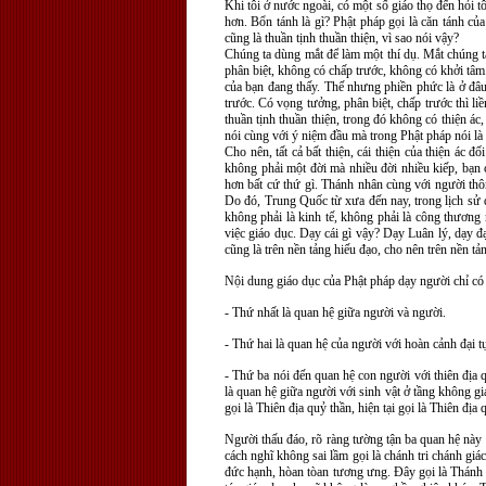
Khi tôi ở nước ngoài, có một số giáo thọ đến hỏi tô
hơn. Bổn tánh là gì? Phật pháp gọi là căn tánh của s
cũng là thuần tịnh thuần thiện, vì sao nói vậy?
Chúng ta dùng mắt để làm một thí dụ. Mắt chúng ta
phân biệt, không có chấp trước, không có khởi tâm. 
của bạn đang thấy. Thế nhưng phiền phức là ở đâu v
trước. Có vọng tưởng, phân biệt, chấp trước thì liền
thuần tịnh thuần thiện, trong đó không có thiện á
nói cùng với ý niệm đầu mà trong Phật pháp nói là 
Cho nên, tất cả bất thiện, cái thiện của thiện ác đ
không phải một đời mà nhiều đời nhiều kiếp, bạn c
hơn bất cứ thứ gì. Thánh nhân cùng với người th
Do đó, Trung Quốc từ xưa đến nay, trong lịch sử đã
không phải là kinh tế, không phải là công thương n
việc giáo dục. Dạy cái gì vậy? Dạy Luân lý, dạy đ
cũng là trên nền tảng hiếu đạo, cho nên trên nền tả
Nội dung giáo dục của Phật pháp dạy người chỉ có b
- Thứ nhất là quan hệ giữa người và người.
- Thứ hai là quan hệ của người với hoàn cảnh đại t
- Thứ ba nói đến quan hệ con người với thiên địa q
là quan hệ giữa người với sinh vật ở tầng không gi
gọi là Thiên địa quỷ thần, hiện tại gọi là Thiên đị
Người thấu đáo, rõ ràng tường tận ba quan hệ này t
cách nghĩ không sai lầm gọi là chánh tri chánh giác
đức hạnh, hòan tòan tương ưng. Đây gọi là Thánh 