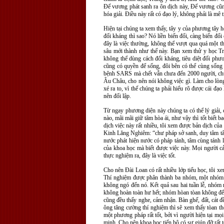
Đế vương phát sanh ra ôn dịch này, Đế vương cũng 
hóa giải. Điều này rất có đạo lý, không phải là mê t
Hiện tại chúng ta xem thấy, tây y của phương tây h
đối kháng thì sao? Nó liền biến đổi, càng biến đổi
đây là việc thường, không thể vượt qua quá một th
sâu mới thành như thế này. Bạn xem thử y học T
không thể dùng cách đối kháng, tiêu diệt đối phư
cũng có quyền để sống, đôi bên có thể cùng sống h
bệnh SARS mà chết vẫn chưa đến 2000 người, c
Âu Châu, cho nên nói không việc gì. Làm cho lòng
xé ra to, vì thế chúng ta phải hiểu rõ được cái đạ
nên đối lập.
Từ ngay phương diện này chúng ta có thể lý giải, 
nào, mãi mãi giữ tâm hòa ái, như vậy thì tốt biế
dịch việc này rất nhiều, tôi xem được bản dịch của 
Kinh Lăng Nghiêm: “chư pháp sở sanh, duy tâm tâm 
nước phát hiện nước có pháp tánh, tâm cùng tánh là 
của khoa học mà biết được việc này. Mọi người cả
thực nghiệm ra, đây là việc tốt.
Cho nên Đài Loan có rất nhiều lớp tiểu học, tôi x
Thí nghiệm được phân thành ba nhóm, một nhóm dùn
không ngó đến nó. Kết quả sau hai tuần lễ, nhóm mỗ
không hoàn toàn hư hết; nhóm hòan tòan không để ý 
cũng đều thấy nghe, cảm nhận. Bàn ghế, đất, cát đ
ông tăng cường thí nghiệm thì sẽ xem thấy tòan th
một phương pháp rất tốt, bởi vì người hiện tại mọ
minh. Cho nên khoa học tiến bộ có sự giúp đỡ rất t