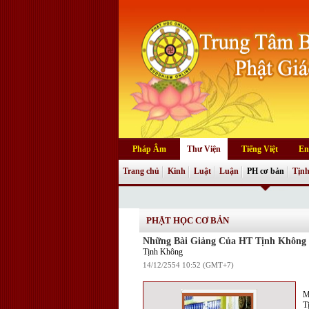
Pháp Âm
Thư Viện
Tiếng Việt
En
Trang chủ
Kinh
Luật
Luận
PH cơ bản
Tịnh
PHẬT HỌC CƠ BẢN
Những Bài Giảng Của HT Tịnh Không
Tịnh Không
14/12/2554 10:52 (GMT+7)
M
T