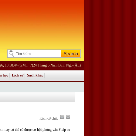
26, 18:58:44 (GMT+7)24 Tháng 6 Năm Bính Ngọ (ÂL)
n học
Lịch sử
Sách khác
Kích cỡ chữ:
ôm nay có thể có được cơ hội phỏng vấn Pháp sư