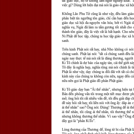
tác giáo dục, họ sẽ không làm nghề nghiệp khác. 
việc gì? Dùng lời hiện đại mà nói là giáo dục xã 
Khổng Lão Phu Tử cũng là như vậy, đều làm giáo 
phân biệt tín ngưỡng tôn giáo, chỉ cần bạn đến họ
giáo dục xã hội đa nguyên văn hóa, bởi vì Ngài 
nghĩa vụ, Ngài đã làm ra tấm gương tốt nhất cho
thành tôn giáo, đây là việc rất là bất hạnh. Cho n
Ni Phật để học tập, chúng ta học tập giáo dục xã
sanh.
Trên kinh Phật nói rất hay, nhà Nho không có nói q
chúng sanh. Phật lại nói: “tất cả chúng sanh đều l
ngày nay thực tế mà nói rất là đáng thương, người
Ki Tô chính là dự báo của ngày tàn, cái thế giới nà
Tô đây là nghĩa hẹp, nghĩa rộng mà nói chính là t
Phật là như vậy, dạy chúng ta đối đãi với tất cả 
kính này của chúng ta không còn nữa, ngay đến cái
nữa nên gọi là Phật giáo đồ phản Phật giáo.
Ki Tô giáo dạy bạn “Ái thế nhân”, nhưng hiện tại b
Bản đến phỏng vấn tôi trong một tiết mục được phá
mở, ông hỏi tôi rất nhiều vấn đề, tôi đều giải đáp
đề này hỏi rất hay, tôi liền nói với ông ấy: đáp án
ái thế nhân” sao? Ông nói: Đúng! Thượng đế ái thế 
ái thế nhân, tôi cũng ái thế nhân, tôi thương t
nhưng không thương thế nhân. Vì sao vậy? Ông đã 
đây gọi là “phản KiTo”.
Lòng thương của Thương đế, lòng từ bi của Phật l