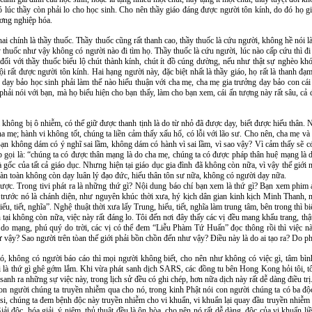
ó lúc thầy còn phải lo cho học sinh. Cho nên thầy giáo đáng được người tôn kính, do đó họ g
hương nghiệp hóa.
ai chính là thầy thuốc. Thầy thuốc cũng rất thanh cao, thầy thuốc là cứu người, không hề nói là
 thuốc như vậy không có người nào đi tìm họ. Thầy thuốc là cứu người, lúc nào cấp cứu thì đi 
 đối với thầy thuốc biểu lộ chút thành kính, chút ít đồ cúng dường, nếu như thật sự nghèo k
i rất được người tôn kính. Hai hạng người này, đặc biệt nhất là thầy giáo, họ rất là thanh 
y dạy bảo học sinh phải làm thế nào hiếu thuận với cha mẹ, cha mẹ gia trưởng dạy bảo con cái
hải nói với bạn, mà họ biểu hiện cho bạn thấy, làm cho bạn xem, cái ấn tượng này rất sâu, c
 không bị ô nhiễm, có thể giữ được thanh tịnh là do từ nhỏ đã được dạy, biết được hiếu thân. 
ha mẹ; hành vi không tốt, chúng ta liền cảm thấy xấu hổ, có lỗi với lão sư. Cho nên, cha mẹ và 
ạn không dám có ý nghĩ sai lầm, không dám có hành vì sai lầm, vì sao vậy? Vì cảm thấy sẽ có
p gọi là: “chúng ta có được thân mạng là do cha mẹ, chúng ta có được pháp thân huệ mạng là 
à gốc của tất cả giáo dục. Nhưng hiện tại giáo dục gia đình đã không còn nữa, vì vậy thế gi
àn toàn không còn dạy luân lý đạo đức, hiếu thân tôn sư nữa, không có người dạy nữa.
 được. Trong tivi phát ra là những thứ gì? Nội dung báo chí bạn xem là thứ gì? Bạn xem phim
 trước nó là chánh diện, như nguyên khúc thời xưa, hý kịch dân gian kinh kịch Minh Thanh, n
u, tiết, nghĩa”. Nghệ thuật thời xưa lấy Trung, hiếu, tiết, nghĩa làm trung tâm, bên trong thì b
 tại không còn nữa, việc này rất đáng lo. Tôi đến nơi đây thấy các vị đều mang khẩu trang, th
 do mạng, phú quý do trời, các vị có thể đem “Liễu Phàm Tứ Huấn” đọc thông rồi thì việc 
ư vậy? Sao người trên tòan thế giới phải bồn chồn đến như vậy? Điều này là do ai tạo ra? Do phá
 không có người báo cáo thì mọi người không biết, cho nên như không có việc gì, tâm bình lặ
ải là thứ gì ghê gớm lắm. Khi vừa phát sanh dịch SARS, các đồng tu bên Hong Kong hỏi tôi, tô
 sanh ra những sự việc này, trong lịch sử đều có ghi chép, hơn nữa dịch này rất dễ dàng điều t
n người chúng ta truyền nhiễm qua cho nó, trong kinh Phật nói con người chúng ta có ba độc: 
si, chúng ta đem bệnh độc này truyền nhiễm cho vi khuẩn, vi khuẩn lại quay đầu truyền nhiễm l
iải độc, hóa giải, ý niệm, thủ thuật đều là ôn hòa, cho nên nó rất dễ dàng, độc của vi khuẩn li