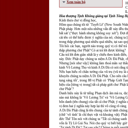
Xem toàn bộ
H
C
L
Hòa thượng Tịnh Không giảng tại Tịnh Tông H
Kính thưa chư vị đồng học,
Hôm qua chúng tôi từ ‘Tuyết Lê’ (New South Wales
Phật pháp. Hơn một nửa những vấn đề này đều thuộc
bất sát’ (“thực hành nhưng không suy xét”). Ðợi đế
cái tên có thể hiểu được ý nghĩa của nó; chúng t
trong thập phương quá nhiều quá nhiều, tại sao qu
Tôi hỏi các bạn, người nào trong quý vị có thể tr
thập phương chư Phật? Có ai trả lời được không?
Câu trả lời đơn giản nhất là y chiếu theo kinh đi
này. Ðức Phật dạy chúng ta niệm A Di Ðà Phật, ch
Nhưng [nói như vậy] không làm thoả mãn sự thắc 
kinh Vô Lượng Thọ và kinh A Di Ðà có nói rằng tấ
Nếu bạn hiểu rõ chân tướng của vũ trụ (vũ trụ là 
khuyên chúng ta niệm A Di Ðà Phật. Cho nên câu hỏ
tụng sáng tối’, trong 88 vị Phật có ‘Pháp Giới Tạ
hiệu của [từng vị trong] tất cả pháp giới chư Phật 
chư Phật’?
Danh hiệu này là từ tiếng Phạn dịch âm mà ra, dị
nào mà không là ‘Vô Lượng Trí’ và ‘Vô Lượng Giá
bổn danh (tên chung) của tất cả chư Phật; ý nghĩa
vị đem hai ý nghĩa này hợp lại thì vô cùng rõ ràng
A Di Ðà Phật cũng là tên chung của tự tánh chúng 
(chữ ‘vô tình’ là chỉ thực vật và khoáng vật). Ph
đức Thế Tôn nói với chúng ta “Tất cả chúng sanh 
vốn là Tỳ Lô Giá Na. Nói cho quý vị biết bây giờ
‘Tự tánh Di Ðà’! Tại sao vậy? Chúng ta mỗi người v