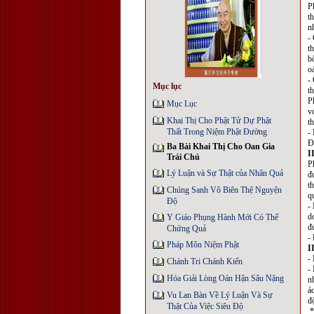
P
t
n
-
t
b
o
-
Mục lục
th
P
Mục Lục
v
Khai Thị Cho Phật Tử Dự Phật
t
Thất Trong Niệm Phật Ðường
-
Đ
Ba Bài Khai Thị Cho Oan Gia
I
Trái Chủ
P
Lý Luận và Sự Thật của Nhân Quả
đ
t
Chúng Sanh Vô Biên Thệ Nguyện
q
Độ
-
d
Y Giáo Phụng Hành Mới Có Thể
đ
Chứng Quả
-
Pháp Môn Niệm Phật
I
-
Chánh Tri Chánh Kiến
-
Hóa Giải Lòng Oán Hận Sâu Nặng
n
á
Vu Lan Bàn Về Lý Luận Và Sự
đ
Thật Của Việc Siêu Độ
* 