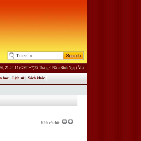
026, 21:24:14 (GMT+7)25 Tháng 6 Năm Bính Ngọ (ÂL)
n học
Lịch sử
Sách khác
Kích cỡ chữ: