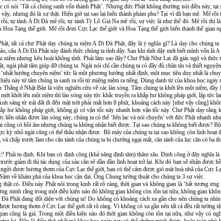
có nói ‘Tất cả chúng sanh vốn thành Phật’. Nhưng đức Phật không thường nói điều này; tại 
 vậy, nhưng đó là sự thật. Hiện giờ tại sao lại biến thành phàm phu? Tại vì đã bạn mê. Mê rồi 
rồi, tự tánh A Di Ðà mê rồi, tự tánh Tỳ Lô Giá Na mê rồi, sự việc là như thế đó. Mê rồi thì l
 là Hoa Tạng thế giới. Mê rồi đem Cực Lạc thế giới và Hoa Tạng thế giới biến thành thế gian n
ật, tất cả chư Phật dạy chúng ta niệm A Di Ðà Phật, đây là ý nghĩa gì? Là dạy cho chúng ta
o, câu A Di Ðà Phật này đánh thức chúng ta tỉnh dậy. Sau khi tỉnh dậy mới biết mình vốn là
ều niệm nhưng kêu hoài không tỉnh. Phải làm sao đây? Chư Phật Như Lai đã giác ngộ và thức t
 ngài phát tâm giúp đỡ chúng ta. Ngài nói chỉ cần chúng ta có đầy đủ chân tín và thiết nguyện (
m ‘nhất hướng chuyên niệm’ tức là một phương hướng nhất định, một mục tiêu duy nhất là chuy
iệu này từ tâm chúng ta sanh ra rồi từ miệng niệm ra tiếng. Dùng danh từ của khoa học ngày na
n Thắng ở Nhật Bản là viện nghiên cứu về các làn sóng. Tâm chúng ta khởi lên một niệm, đây 
a mới khởi lên một niệm thì làn sóng này tức khắc truyền ra khắp hư không pháp giới, lập tức 
nh sáng từ trái đất đi đến mặt trời phải mất hơn 8 phút; khoảng cách này [như vậy cũng] kh
 khắp hư không pháp giới, không gì có vận tốc này nhanh hơn vận tốc này. Chư Phật dạy rằng 
c liền nhận được làn sóng này; chúng ta có thể ‘liên lạc và nói chuyện’ với đức Phật nhanh nh
i cũng có hồi âm nhưng chúng ta không nhận biết được. Tại sao chúng ta không biết được? Bộ 
cực kỳ nhỏ ngài cũng có thể thâu nhận được. Bộ máy của chúng ta tại sao không còn linh hoạt đ
, và chấp trước làm cho căn tánh của chúng ta bị chướng ngại mất, căn tánh của lục căn có ba th
c? Phải tu định. Khi bạn có định công (khả năng định tâm) thâm sâu. Ðịnh công ở đây nghĩa là 
trước giảm đi thì tác dụng của sáu căn sẽ dần dần linh hoạt trở lại. Khi đó bạn sẽ nhận được h
ể ngửi được hương thơm của Cực Lạc thế giới, bạn có thể cảm được gió mát hoà nhã của Cực Lạc 
Sâm về khám phá của khoa học cận đại. Ông Chung tường thuật cho chúng ta 3 sự việc.
g thật có. Ðiều này Phật nói trong kinh rất rõ ràng, thời gian và không gian là ‘bất tương ưn
ứng minh rằng trong một điều kiện nào đó không gian không còn tồn tại nữa; không gian không
i Ðà Phật đang đối diện với chúng ta! Do không có khoảng cách xa gần cho nên chúng ta nhìn t
được hương thơm ở Cực Lạc thế giới rất rõ ràng. Vì không có xa gần nên tất cả đều rất tường tậ
an cũng là giả. Trong một điều kiện nào đó thời gian không còn tồn tại nữa, như vậy có ng