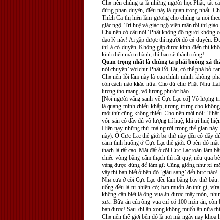
Cho nên chúng ta là những người học Phật, tất cả
đừng phan duyên, điều này là quan trọng nhất. Ch
Thích Ca thị hiện làm gương cho chúng ta noi theo; 
giác ngộ. Trí huệ và giác ngộ viên mãn rồi thì giá
Cho nên có câu nói ‘Phật không độ người không có
đạo lý này! Ai gặp được thì người đó có duyên. Ðức
thì là có duyên. Không gặp được kinh điển thì khô
kinh điển mà tu hành, thì bạn sẽ thành công!
Quan trọng nhất là chúng ta phải buông xả th
nói chuyện’ với chư Phật Bồ Tát, có thể phá bỏ ra
Cho nên lỗi lầm này là của chính mình, không phải
còn cách nào khác nữa. Cho dù chư Phật Như Lai ở
lượng thọ mạng, vô lượng phước báo.
[Nói người vãng sanh về Cực Lạc có] Vô lượng trí
là quang minh chiếu khắp, tượng trưng cho không 
một thứ cũng không thiếu. Cho nên mới nói: ‘Phật th
vốn sẵn có đầy đủ vô lượng trí huệ; khi trí huệ hiệ
Hiện nay những thứ mà người trong thế gian này m
này). Ở Cực Lạc thế giới ba thứ này đều có đầy đủ
cảnh tình huống ở Cực Lạc thế giới. Ở bên đó mặt đ
thạch là rất cao. Mặt đất ở cõi Cực Lạc toàn làm 
chiếc vòng bằng cẩm thạch thì rất quý, nếu qua bê
vàng được dùng để làm gì? Cũng giống như xi măn
vậy thì bạn biết ở bên đó ‘giàu sang’ đến bực nào
Nhà cửa ở cõi Cực Lạc đều làm bằng bảy thứ báu: v
uống đều là tự nhiên có; bạn muốn ăn thứ gì, vừ
không cần biết là ông vua ăn được mấy món, như
xưa. Bữa ăn của ông vua chỉ có 100 món ăn, còn 
bạn được! Sau khi ăn xong không muốn ăn nữa thì l
Cho nên thế giới bên đó là nơi mà ngày nay khoa h