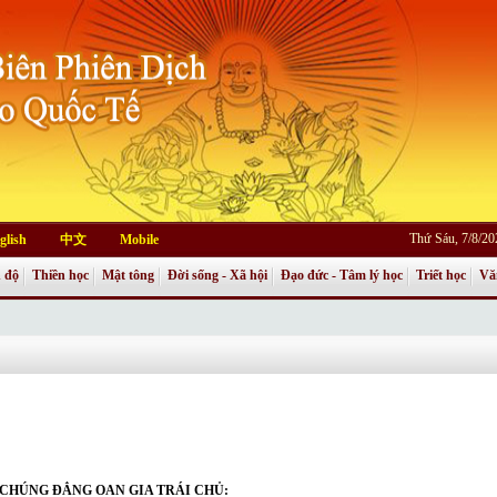
Thứ Sáu, 7/8/2
glish
中文
Mobile
 độ
Thiền học
Mật tông
Đời sống - Xã hội
Đạo đức - Tâm lý học
Triết học
Vă
 CHÚNG ĐẲNG OAN GIA TRÁI CHỦ: