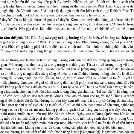
 mọi sự việc trên thế gian này đều phải tùy duyên. Những chuyện tốt đối với chúng sanh nế
úng ta phải hiểu rõ và bắt chước làm theo những sự thị hiện của đức Phật Thích Ca, chư vị đ
ngài thị hiện 30 tuổi thành Phật, đại triệt đại ngộ minh tâm kiến tánh thì gọi là thành Phật. 
o hoá chúng sanh, một đời làm công việc giáo dục; dạy học cũng là tùy duyên.
 duyên’. Có cơ hội gặp được thì gọi là có duyên. Không có duyên thì không gặp được, đức Phậ
 Phật diệt độ cho đến ngày nay, tuy là ngài không còn tại thế, kinh điển còn được lưu lại trong
ng có duyên. Nếu gặp được kinh điển mà bạn còn có thể đọc tụng, có thể hiểu rõ, có thể tin tư
ân tâm thế giới. Tức là buông xả vọng tưởng, buông xả phân biệt, và buông xả chấp tr
nh giới [của chúng ta và chư Phật]. Hôm nay chúng ta học Phật nhưng không thể đột phá được l
 của Phật, cũng không phải vì kinh điển, tại vì chính mình. Tự mình tin không thật tình, vẫn 
 ngay trước mặt cũng không thể giúp bạn được, điều này là việc của bạn. Cho nên sự lợi ích 
 và vô lượng giác là một cách nói chung. Trong kinh còn nói đến vô lượng quang và vô lượng 
gian. Vô lượng thọ, thọ mạng là tượng trưng cho thời gian. Tất cả sự vô lượng trong vô lượn
ị môn trung hữu cầu tất ứng’. Tại sao có cầu thì liền có [cảm] ứng? Tại vì tất cả đều là vốn s
n ra thì vô lượng tài nghệ đức năng cũng sẽ hiện ra; sau đó thì vô lượng tướng hảo, tức là vô l
ong cầu không ngoài ba thứ: tiền tài, trí huệ, và sức khỏe sống lâu (hôm qua tôi ở ‘Tuyết 
. Tây phương Cực Lạc thế giới có vô lượng tiền tài (tài phú). Bạn hãy xem, trong kinh đức P
ất không phải là bằng đất đá mà là lưu ly. Lưu ly là cái gì? Chúng ta ở thế giới này gọi là cẩ
bằng cẩm thạch, cho nên ở bên đó cẩm thạch không đáng giá chút nào. Tại sao vậy? Thì cũng như
n đó còn đem ‘đất đá’ đeo trên tay thì không phải làm trò cười cho người sao? Chúng ta ở đâ
g là để lót dưới đất để đắp đường đi. Bạn hãy xem trên mặt đất lưu ly có đường đi làm bằn
! Khi người tỷ phú ở thế gian chúng ta đến cõi Cực Lạc thì biến thành một kẻ bần cùng nghèo m
àng bạc, lưu ly, xa cừ, mã não, không phải như gạch và xi măng của chúng ta ở đây. Bạn nghĩ
a nghĩ tưởng muốn ăn thì trên mặt bàn đã hiện đầy ra. Ngày xưa ở Trung Quốc mỗi bữa ăn củ
ng mỗi bữa ăn nhất định phải dọn đủ 100 món ăn. Cho nên vãng sanh đến Tây Phương Cực Lạ
bên đó nếu muốn một ngàn món, một vạn món, khi niệm vừa khởi ý muốn thì tất cả đều hiện r
ập tức biến mất, không cần phải rửa chén, không cần phải dọn dẹp, tất cả đều biến mất.
ọc gia thường nói vật chất có thể biến thành năng lượng [và ngược lại]. Ngày nay khoa học g