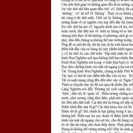
chúng ta có thể đi về quá khứ và cũng có đi đến 
Cho nên thời gian và không gian đều là ảo tưởng sa
Sự việc thứ nhì liên quan đến chữ ‘có’ (hữu); tất c
‘không’, ‘có’ lại trở về ‘không’. Thực ra sự khám
thì cũng ở đó diệt mất). Chữ xứ là ‘không’, không
tường thuật về sự nghiên cứu này đến đây thì chúng 
Sự việc thứ ba nói về ‘nguyên khởi của vũ trụ, hư 
hoặc trước đây đều nói về ‘một sự bùng nổ to lớn’
nhưng trên thực tế thì không có phương cách gì có 
nhỏ, nhỏ đến chúng ta không thể nào tưởng tượng 
Ông đề ra một thí dụ, thí dụ này là do một khoa học
điểm bắt đầu của sự bùng nổ này (điểm khởi nguyê
), có ba chữ ức sau chữ triệu. Sắp một triệu ức ứ
kinh Hoa Nghiêm nói qua không biết bao nhiêu lầ
Kinh Hoa Nghiêm nói trong vi trần (hạt bụi) có ch
Dọc theo đường kính của mặt cắt ngang (của sợi tóc)
Tát. Trong kinh Hoa Nghiêm, chúng ta thấy Phổ Hi
Tát, bạn có thể đi vào điểm bắt đầu của vũ trụ. ‘Ð
Tất cả sanh mạng cũng đều đến như vậy cả. Ngày hô
Thiệt ra chuyện này tôi đã nói qua rất nhiều lần; n
Lăng Nghiêm nói đến ‘Ðương xứ xuất sanh, tùy xứ 
‘hiện’, diệt tức là ‘quay về’. Hiện tượng chúng 
nước, như sương cũng như điện, phải nên quán sát
tức liền tiêu diệt mất. Cái thứ nhì lại bùng nổ tiế
Ðiểm khởi đầu này là gì? Các nhà khoa học trả lờ
Ðiểm đó là gì? Ðó chính là hạt giống trong A lại
không hết. Hiện nay họ suy đoán về điểm khởi đầu
kính của mặt cắt ngang của sợi tóc, cho dù dụng c
ức ức lần thì cũng vẫn chưa thấy được. Phải phóng
Ðúng là không thể tưởng tượng nổi! Ðây là cảnh gi