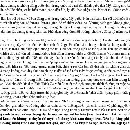
hay đổi hoàn cảnh sinh sống thôi. Cũng giống như chúng ta di dân, hiện nay nói ‘di dân’ mọi ngư
n phận; chúng ta không dùng quốc tịch Trung quốc nữa mà đổi thành quốc tịch Mỹ. Cũng như bạn
dân đến Úc châu, và lại biến thành công dân Úc, lại đổi thân phận nữa. Người thì không chết, 
ạn phải hiểu như vậy.
 liên lạc với bà con và bạn đồng tu ở Trung quốc, Mỹ quốc. Nếu bạn sanh lên cõi trời hoặc là 
è ở trái đất này; bạn sẽ thường thường giúp đỡ và thăm viếng họ. Nhưng cảnh giới không gi
 viếng chúng ta, họ thấy rất rõ ràng, nhưng chúng ta không thấy họ, đây là vì không gian duy 
dụ như lúc chúng ta tụng kinh lạy Phật đem công đức hồi hướng [cho họ], đó là kỷ niệm họ. 
độ, đủ trình độ nghĩa là sao? Nghĩa là đủ định công (khả năng định tâm). Có đủ định công th
i cảm ứng này sẽ trở nên hiện thực (rất rõ ràng). Họ đến thăm chúng ta hoặc là chúng ta đi thă
 nữa, là trong khi nhập định không tồn tại. Cho nên trong định có thể qua lại, liên lạc, có thể 
 nhiều duy thứ tồn tại, nhưng không biết dùng phương pháp gì để đột phá nó (vượt qua ranh g
n họ dùng ‘gia tốc độ’. Nếu tốc độ này nhanh hơn vận tốc ánh sáng trên lý luận thì có thể đi 
g ta biết được. Trong nhà Phật nói ‘pháp giới’ là danh từ mà khoa học gia gọi là ‘không gian 
ước biến hiện ra. Nếu vọng tưởng, phân biệt, chấp trước của bạn đã dứt hết, thì không gian 
ở trong không gian duy thứ nào chúng ta đều có thể nhìn thấy được, chúng ta đều có thể trực tiế
thứ khác sớm nhất [trong lịch sử nhân loại] là những người theo Bà La Môn giáo. Bà la môn
ng là tu ‘định’, từ trong thiền định có thể phá tan không gian duy thứ, cho nên hiện tượng l
ạo. Mãi cho đến lúc đức Phật Thích Ca Mâu Ni xuất thế, ngài mới giải thích rõ ràng sự việc nà
 tượng này. Sau khi đức Phật ra đời mới đem nguyên do của lục đạo luân hồi giải thích rõ cho
g tưởng, phân biệt, và chấp trước thì pháp giới này sẽ biến thành ‘nhất chân’ [pháp giới], th
ảo tướng, không phải chân tướng sự thật.
ới đều toàn nhờ vào một câu Phật hiệu này. Nhưng chúng ta nên biết, chỉ niệm câu Phật hiệu
ch đơn giản nhất và rõ ràng nhất là: chân tín và thiết nguyện (tin chân thành và phát nguyện t
 là muốn thân cận đức Phật A Di Ðà để tu học. Lòng tin và ý nguyện này là Bồ Ðề tâm. Sau đó 
 sanh là một sự việc trọng đại, là một sự việc rất hy hữu (hiếm hoi ít có). Tất cả mọi t
hì làm, nếu không có duyên thì tuyệt đối đừng khởi tâm động niệm. Nếu bạn lãng phí t
i (vãng sanh) trong đời người trôi qua, đến đời nào kiếp nào bạn mới có thể gặp lại 