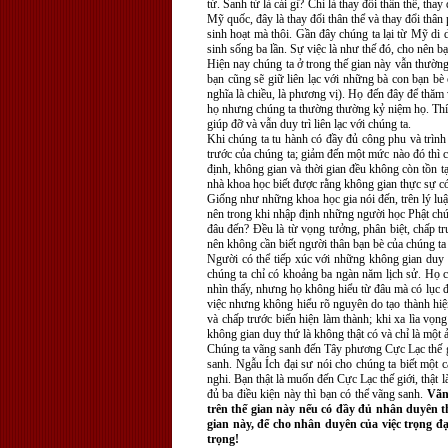
tử. Sanh tử là cái gì? Chỉ là thay đổi thân thể, t
Mỹ quốc, đây là thay đổi thân thể và thay đổi thâ
sinh hoạt mà thôi. Gần đây chúng ta lại từ Mỹ di 
sinh sống ba lần. Sự việc là như thế đó, cho nên b
Hiện nay chúng ta ở trong thế gian này vẫn thường
bạn cũng sẽ giữ liên lạc với những bà con bạn b
nghĩa là chiều, là phương vị). Họ đến đây để thăm
họ nhưng chúng ta thường thường kỷ niệm họ. Thí 
giúp đỡ và vẫn duy trì liên lạc với chúng ta.
Khi chúng ta tu hành có đầy đủ công phu và trình 
trước của chúng ta; giảm đến một mức nào đó thì cá
định, không gian và thời gian đều không còn tồn tại
nhà khoa học biết được rằng không gian thực sự có
Giống như những khoa học gia nói đến, trên lý luậ
nên trong khi nhập định những người học Phật chún
đâu đến? Ðều là từ vọng tưởng, phân biệt, chấp tr
nên không cần biết người thân bạn bè của chúng ta 
Người có thể tiếp xúc với những không gian duy 
chúng ta chỉ có khoảng ba ngàn năm lịch sử. Họ cũ
nhìn thấy, nhưng họ không hiểu từ đâu mà có lục đ
việc nhưng không hiểu rõ nguyên do tạo thành hiện
và chấp trước biến hiện làm thành; khi xa lìa vọn
không gian duy thứ là không thật có và chỉ là một 
Chúng ta vãng sanh đến Tây phương Cực Lạc thế gi
sanh. Ngẫu Ích đại sư nói cho chúng ta biết một cá
nghi. Bạn thật là muốn đến Cực Lạc thế giới, thật
đủ ba điều kiện này thì bạn có thể vãng sanh.
Vãng
trên thế gian này nếu có đầy đủ nhân duyên t
gian này, để cho nhân duyên của việc trọng đạ
trọng!