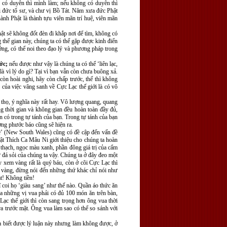
u có duyên thì mình làm; nếu không có duyên thì
ại đức tổ sư, và chư vị Bồ Tát. Năm xưa đức Phật
Thành Phật là thành tựu viên mãn trí huệ, viên mãn
t sẽ không đốt đèn đi khắp nơi để tìm, không có
 thế gian này, chúng ta có thể gặp được kinh điển
ởng, có thể noi theo đạo lý và phương pháp trong
ước;
nếu được như vậy là chúng ta có thể ‘liên lạc,
à vì lý do gì? Tại vì bạn vẫn còn chưa buông xả.
còn hoài nghi, hãy còn chấp trước, thế thì không
của việc vãng sanh về Cực Lạc thế giới là có vô
thọ, ý nghĩa này rất hay. Vô lượng quang, quang
g thời gian và không gian đều hoàn toàn đầy đủ,
ẵn có trong tự tánh của bạn. Trong tự tánh của bạn
ượng phước báo cũng sẽ hiện ra.
Lê’ (New South Wales) cũng có đề cập đến vấn đề
hật Thích Ca Mâu Ni giới thiệu cho chúng ta hoàn
m thạch, ngọc màu xanh, phần đông giá trị của cẩm
 đá sỏi của chúng ta vậy. Chúng ta ở đây đeo một
y xem vàng rất là quý báu, còn ở cõi Cực Lạc thì
g vàng, đừng nói đến những thứ khác chỉ nói như
ạt! Không tiền!
 coi họ ‘giàu sang’ như thế nào. Quần áo thức ăn
a những vị vua phải có đủ 100 món ăn trên bàn,
c thế giới thì còn sang trọng hơn ông vua thời
a trước mặt. Ông vua làm sao có thể so sánh với
ia biết được lý luận này nhưng làm không được, ở