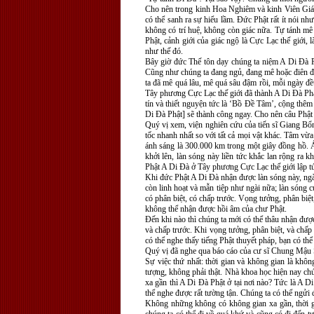
Cho nên trong kinh Hoa Nghiêm và kinh Viên Giác 
có thể sanh ra sự hiểu lầm. Ðức Phật rất ít nói như
không có trí huệ, không còn giác nữa. Tự tánh mê 
Phật, cảnh giới của giác ngộ là Cực Lạc thế giới,
như thế đó.
Bây giờ đức Thế tôn dạy chúng ta niệm A Di Ðà Ph
Cũng như chúng ta đang ngủ, đang mê hoặc điên đả
ta đã mê quá lâu, mê quá sâu đậm rồi, mỗi ngày đ
Tây phương Cực Lạc thế giới đã thành A Di Ðà Phật,
tín và thiết nguyện tức là ‘Bồ Ðề Tâm’, cộng thê
Di Ðà Phật] sẽ thành công ngay. Cho nên câu Phật h
Quý vị xem, viện nghiên cứu của tiến sĩ Giang Bổ
tốc nhanh nhất so với tất cả mọi vật khác. Tâm vừ
ánh sáng là 300.000 km trong một giây đồng hồ. Á
khởi lên, làn sóng này liền tức khắc lan rộng ra
Phật A Di Ðà ở Tây phương Cực Lạc thế giới lập tứ
Khi đức Phật A Di Ðà nhận được làn sóng này, ngà
còn linh hoạt và mẫn tiệp như ngài nữa; làn sóng 
có phân biệt, có chấp trước. Vọng tưởng, phân biệt
không thể nhận được hồi âm của chư Phật.
Ðến khi nào thì chúng ta mới có thể thâu nhận đượ
và chấp trước. Khi vọng tưởng, phân biệt, và chấp 
có thể nghe thấy tiếng Phật thuyết pháp, bạn có th
Quý vị đã nghe qua báo cáo của cư sĩ Chung Mậu 
Sự việc thứ nhất: thời gian và không gian là khôn
tượng, không phải thật. Nhà khoa học hiện nay ch
xa gần thì A Di Ðà Phật ở tại nơi nào? Tức là A D
thể nghe được rất tường tận. Chúng ta có thể ngửi 
Không những không có không gian xa gần, thời gi