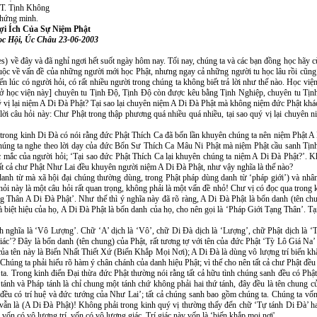
T. Tịnh Không
hứng minh.
ợi Ích Của Sự Niệm Phật
ọc Hội, Úc Châu 23-06-2003
) về đây và đã nghỉ ngơi hết suốt ngày hôm nay. Tối nay, chúng ta và các bạn đồng học hãy c
 về vấn đề của những người mới học Phật, nhưng ngay cả những người tu học lâu rồi cũng ít đ
n lúc có người hỏi, có rất nhiều người trong chúng ta không biết trả lời như thế nào. Học việ
a [ở học viện này] chuyên tu Tịnh Ðộ, Tịnh Ðộ còn được kêu bằng Tịnh Nghiệp, chuyên tu Tị
ý vị lại niệm A Di Ðà Phật? Tại sao lại chuyên niệm A Di Ðà Phật mà không niệm đức Phật khá
ả lời câu hỏi này: Chư Phật trong thập phương quá nhiều quá nhiều, tại sao quý vị lại chuyên 
ển, trong kinh Di Ðà có nói rằng đức Phật Thích Ca đã bốn lần khuyên chúng ta nên niệm Phật A
úng ta nghe theo lời dạy của đức Bổn Sư Thích Ca Mâu Ni Phật mà niệm Phật cầu sanh Tịnh Ð
mắc của người hỏi; ‘Tại sao đức Phật Thích Ca lại khuyên chúng ta niệm A Di Ðà Phật?’. 
t cả chư Phật Như Lai đều khuyên người niệm A Di Ðà Phật, như vậy nghĩa là thế nào?
danh từ mà xã hội đại chúng thường dùng, trong Phật pháp dùng danh từ ‘pháp giới’) và nhân s
i này là một câu hỏi rất quan trọng, không phải là một vấn đề nhỏ! Chư vị có đọc qua trong k
ng Thân A Di Ðà Phật’. Như thế thì ý nghĩa này đã rõ ràng, A Di Ðà Phật là bổn danh (tên chu
là biệt hiệu của họ, A Di Ðà Phật là bổn danh của họ, cho nên gọi là ‘Pháp Giới Tạng Thân’. Tại
ch nghĩa là ‘Vô Lượng’. Chữ ‘A’ dịch là ‘Vô’, chữ Di Ðà dịch là ‘Lượng’, chữ Phật dịch là ‘
c’? Ðây là bổn danh (tên chung) của Phật, rất tương tợ với tên của đức Phật ‘Tỳ Lô Giá Na
 của tên này là Biến Nhất Thiết Xứ (Biến Khắp Mọi Nơi); A Di Ðà là dùng vô lượng trí biến kh
. Chúng ta phải hiểu rõ hàm ý chân chánh của danh hiệu Phật; vì thế cho nên tất cả chư Phật đ
ta. Trong kinh điển Ðại thừa đức Phật thường nói rằng tất cả hữu tình chúng sanh đều có Phật 
ật tánh và Pháp tánh là chỉ chung một tánh chứ không phải hai thứ tánh, đây đều là tên chung
đều có trí huệ và đức tướng của Như Lai’; tất cả chúng sanh bao gồm chúng ta. Chúng ta vốn 
 vẫn là (A Di Ðà Phật)! Không phải trong kinh quý vị thường thấy đến chữ ‘Tự tánh Di Ðà’ h
ốn có vô lượng trí, vốn có vô lượng giác. Trí giác này vốn là ‘biến khắp mọi nơi'.