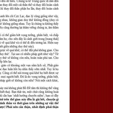
ời đều dễ hiểu. Chúng ta từ Trung quốc di dân đến
 thay đổi một cái thân thể và thay đổi hoàn cảnh
chỉ thay đổi thân phận ba lần, thay đổi hoàn cảnh
sanh lên cõi Cực Lạc, đạo lý cũng giống như vậy,
ống nhau, không gian duy thứ không đồng (duy có
thứ không giống nhau. Tuy là chúng ta không thấy
Họ cũng thường lại thăm viếng chúng ta, âm thầm
ì có thể giảm bớt vọng tưởng, phân biệt, và chấp
m họ; cho nên đây là cảnh giới trong [trạng thái]
đi về quá khứ và có thể đi đến tương lai. Hiện nay
iới giữa những duy thứ này).
ngược về quá khứ, có thể đột phá không gian. Cho
duy thứ’. Tại sao có nhiều pháp giới như vậy? Từ
duy thứ sẽ không còn nữa, hoàn toàn phá tan. Cho
p liên lạc.
 giáo có khoảng một vạn năm lịch sử, Phật giáo
ục đạo luân hồi họ nhìn thấy sớm nhất. Tuy là họ
y. Cũng có thể nói trong quá khứ họ biết được sự
 mọi người biết. Ðó là do vọng tưởng, phân biệt,
ập pháp giới sẽ không còn nữa? Nói một cách khác,
 này mà không phát Bồ Ðề tâm thì không thể vãng
hiết tha). Bạn thật tin, một chút cũng không hoài
chỉ cần bạn ‘nhất hướng chuyên niệm’; bạn có đầy
hứ trên thế gian này đều là giả hết, chuyện gì
inh thần và thời gian trên những sự việc thế
được! Phải nên cẩn thận, nhất định phải thận