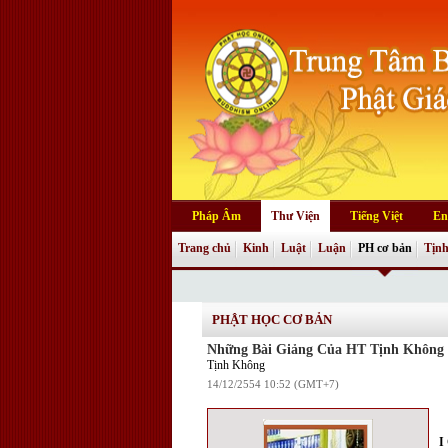
Pháp Âm
Thư Viện
Tiếng Việt
En
Trang chủ
Kinh
Luật
Luận
PH cơ bản
Tịnh
PHẬT HỌC CƠ BẢN
Những Bài Giảng Của HT Tịnh Không
Tịnh Không
14/12/2554 10:52 (GMT+7)
I