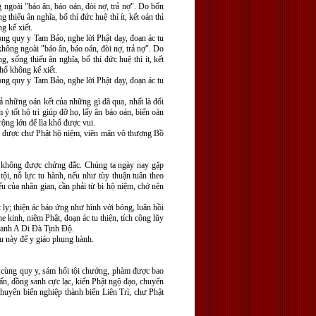
g ngoài "báo ân, báo oán, đòi nợ, trả nợ". Do bốn
iếu ân nghĩa, bố thí đức huệ thì ít, kết oán thì
g kể xiết.
òng quy y Tam Bảo, nghe lời Phật dạy, đoạn ác tu
 không ngoài "báo ân, báo oán, đòi nợ, trả nợ". Do
sống thiếu ân nghĩa, bố thí đức huệ thì ít, kết
hổ không kể xiết.
òng quy y Tam Bảo, nghe lời Phật dạy, đoạn ác tu
cả những oán kết của những gì đã qua, nhất là đối
ý tốt hộ trì giúp đỡ họ, lấy ân báo oán, biến oán
ộng lớn để lìa khổ được vui.
sẽ được chư Phật hộ niệm, viên mãn vô thượng Bồ
mà không được chứng đắc. Chúng ta ngày nay gặp
ội, nỗ lực tu hành, nếu như tùy thuận tuân theo
ếu của nhân gian, cần phải từ bi hộ niệm, chớ nên
ly; thiện ác báo ứng như hình với bóng, luân hồi
 kinh, niệm Phật, đoạn ác tu thiện, tích công lũy
 sanh A Di Đà Tịnh Độ.
u này để y giáo phụng hành.
 cùng quy y, sám hối tội chướng, phàm được bao
ấn, đồng sanh cực lạc, kiến Phật ngộ đạo, chuyển
huyển biển nghiệp thành biển Liên Trì, chư Phật