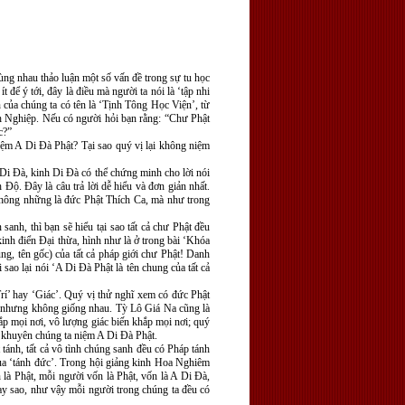
ùng nhau thảo luận một số vấn đề trong sự tu học
ể ý tới, đây là điều mà người ta nói là ‘tập nhi
n của chúng ta có tên là ‘Tịnh Tông Học Viện’, từ
nh Nghiệp. Nếu có người hỏi bạn rằng: “Chư Phật
c?”
niệm A Di Ðà Phật? Tại sao quý vị lại không niệm
 Di Ðà, kinh Di Ðà có thể chứng minh cho lời nói
ộ. Ðây là câu trả lời dễ hiểu và đơn giản nhất.
Không những là đức Phật Thích Ca, mà như trong
anh, thì bạn sẽ hiểu tại sao tất cả chư Phật đều
inh điển Ðại thừa, hình như là ở trong bài ‘Khóa
ng, tên gốc) của tất cả pháp giới chư Phật! Danh
 sao lại nói ‘A Di Ðà Phật là tên chung của tất cả
Trí’ hay ‘Giác’. Quý vị thử nghĩ xem có đức Phật
’ nhưng không giống nhau. Tỳ Lô Giá Na cũng là
ắp mọi nơi, vô lượng giác biến khắp mọi nơi; quý
ều khuyên chúng ta niệm A Di Ðà Phật.
tánh, tất cả vô tình chúng sanh đều có Pháp tánh
 của ‘tánh đức’. Trong hội giảng kinh Hoa Nghiêm
là Phật, mỗi người vốn là Phật, vốn là A Di Ðà,
ay sao, như vậy mỗi người trong chúng ta đều có