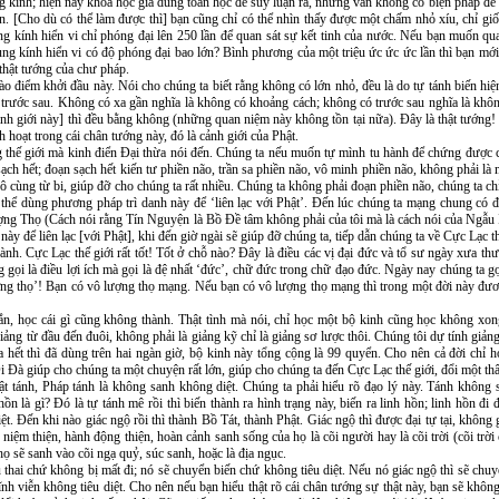
ng kinh; hiện nay khoa học gia dùng toán học để suy luận ra, nhưng vẫn không có biện pháp đ
lần. [Cho dù có thể làm được thì] bạn cũng chỉ có thể nhìn thấy được một chấm nhỏ xíu, chỉ 
g kính hiển vi chỉ phóng đại lên 250 lần để quan sát sự kết tinh của nước. Nếu bạn muốn quan 
dùng kính hiển vi có độ phóng đại bao lớn? Bình phương của một triệu ức ức ức lần thì bạn mới
thật tướng của chư pháp.
 vào điểm khởi đầu này. Nói cho chúng ta biết rằng không có lớn nhỏ, đều là do tự tánh biến h
trước sau. Không có xa gần nghĩa là không có khoảng cách; không có trước sau nghĩa là không
 cảnh giới này] thì đều bằng không (những quan niệm này không tồn tại nữa). Ðây là thật tướng
h hoạt trong cái chân tướng này, đó là cảnh giới của Phật.
ng thế giới mà kinh điển Ðại thừa nói đến. Chúng ta nếu muốn tự mình tu hành để chứng được 
ạch hết; đoạn sạch hết kiến tư phiền não, trần sa phiền não, vô minh phiền não, không phải là
 vô cùng từ bi, giúp đỡ cho chúng ta rất nhiều. Chúng ta không phải đoạn phiền não, chúng ta c
 thể dùng phương pháp trì danh này để ‘liên lạc với Phật’. Ðến lúc chúng ta mạng chung có đ
ng Thọ (Cách nói rằng Tín Nguyện là Bồ Ðề tâm không phải của tôi mà là cách nói của Ngẫu 
ày để liên lạc [với Phật], khi đến giờ ngài sẽ giúp đỡ chúng ta, tiếp dẫn chúng ta về Cực Lạc th
ành. Cực Lạc thế giới rất tốt! Tốt ở chỗ nào? Ðây là điều các vị đại đức và tổ sư ngày xưa th
gọi là điều lợi ích mà gọi là đệ nhất ‘đức’, chữ đức trong chữ đạo đức. Ngày nay chúng ta gọi 
ô lượng thọ’! Bạn có vô lượng thọ mạng. Nếu bạn có vô lượng thọ mạng thì trong một đời này đ
ắn, học cái gì cũng không thành. Thật tình mà nói, chỉ học một bộ kinh cũng học không xo
ng từ đầu đến đuôi, không phải là giảng kỹ chỉ là giảng sơ lược thôi. Chúng tôi dự tính giản
hết thì đã dùng trên hai ngàn giờ, bộ kinh này tổng cộng là 99 quyển. Cho nên cả đời chỉ họ
Ðà giúp cho chúng ta một chuyện rất lớn, giúp cho chúng ta đến Cực Lạc thế giới, đổi một thâ
hật tánh, Pháp tánh là không sanh không diệt. Chúng ta phải hiểu rõ đạo lý này. Tánh không s
n là gì? Ðó là tự tánh mê rồi thì biến thành ra hình trạng này, biến ra linh hồn; linh hồn đi 
. Ðến khi nào giác ngộ rồi thì thành Bồ Tát, thành Phật. Giác ngộ thì được đại tự tại, không 
 niệm thiện, hành động thiện, hoàn cảnh sanh sống của họ là cõi người hay là cõi trời (cõi trờ
họ sẽ sanh vào cõi ngạ quỷ, súc sanh, hoặc là địa ngục.
u thai chứ không bị mất đi; nó sẽ chuyển biến chứ không tiêu diệt. Nếu nó giác ngộ thì sẽ chu
nh viễn không tiêu diệt. Cho nên nếu bạn hiểu thật rõ cái chân tướng sự thật này, bạn sẽ khôn