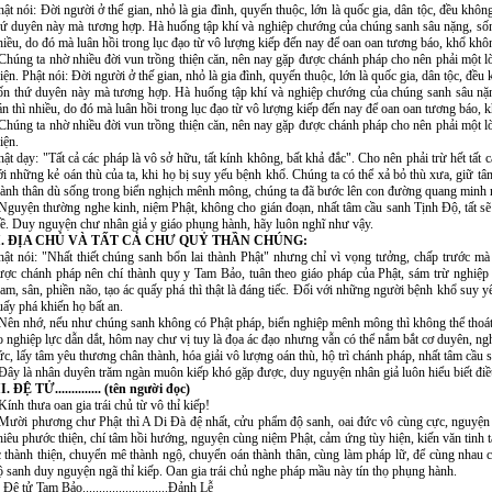
hật nói: Đời người ở thế gian, nhỏ là gia đình, quyến thuộc, lớn là quốc gia, dân tộc, đều khôn
hứ duyên này mà tương hợp. Hà huống tập khí và nghiệp chướng của chúng sanh sâu nặng, sống th
hiều, do đó mà luân hồi trong lục đạo từ vô lượng kiếp đến nay để oan oan tương báo, khổ khôn
 Chúng ta nhờ nhiều đời vun trồng thiện căn, nên nay gặp được chánh pháp cho nên phải một l
hiện. Phật nói: Đời người ở thế gian, nhỏ là gia đình, quyến thuộc, lớn là quốc gia, dân tộc, đều
ốn thứ duyên này mà tương hợp. Hà huống tập khí và nghiệp chướng của chúng sanh sâu nặng, 
án thì nhiều, do đó mà luân hồi trong lục đạo từ vô lượng kiếp đến nay để oan oan tương báo, k
 Chúng ta nhờ nhiều đời vun trồng thiện căn, nên nay gặp được chánh pháp cho nên phải một l
iện.
hật dạy: "Tất cả các pháp là vô sở hữu, tất kính không, bất khả đắc". Cho nên phải trừ hết tất 
ới những kẻ oán thù của ta, khi họ bị suy yếu bệnh khổ. Chúng ta có thể xả bỏ thù xưa, giữ tâm 
hành thân dù sống trong biển nghịch mênh mông, chúng ta đã bước lên con đường quang minh r
 Nguyện thường nghe kinh, niệm Phật, không cho gián đoạn, nhất tâm cầu sanh Tịnh Độ, tất 
ề. Duy nguyện chư nhân giả y giáo phụng hành, hãy luôn nghĩ như vậy.
I. ĐỊA CHỦ VÀ TẤT CẢ CHƯ QUỶ THẦN CHÚNG:
hật nói: "Nhất thiết chúng sanh bổn lai thành Phật" nhưng chỉ vì vọng tưởng, chấp trước 
ược chánh pháp nên chí thành quy y Tam Bảo, tuân theo giáo pháp của Phật, sám trừ nghiệp t
ham, sân, phiền não, tạo ác quấy phá thì thật là đáng tiếc. Đối với những người bệnh khổ suy y
uấy phá khiến họ bất an.
 Nên nhớ, nếu như chúng sanh không có Phật pháp, biển nghiệp mênh mông thì không thể thoát 
o nghiệp lực dẫn dắt, hôm nay chư vị tuy là đọa ác đạo nhưng vẫn có thể nắm bắt cơ duyên, nghe
ức, lấy tâm yêu thương chân thành, hóa giải vô lượng oán thù, hộ trì chánh pháp, nhất tâm cầu
 Đây là nhân duyên trăm ngàn muôn kiếp khó gặp được, duy nguyện nhân giả luôn hiểu biết điề
II. ĐỆ TỬ.............. (tên người đọc)
 Kính thưa oan gia trái chủ từ vô thỉ kiếp!
 Mười phương chư Phật thì A Di Đà đệ nhất, cửu phẩm độ sanh, oai đức vô cùng cực, nguyện
hiêu phước thiện, chí tâm hồi hướng, nguyện cùng niệm Phật, cảm ứng tùy hiện, kiến văn tinh t
c thành thiện, chuyển mê thành ngộ, chuyển oán thành thân, cùng làm pháp lữ, để cùng nhau c
ộ sanh duy nguyện ngã thỉ kiếp. Oan gia trái chủ nghe pháp mầu này tín thọ phụng hành.
Đệ tử Tam Bảo..........................Đảnh Lễ