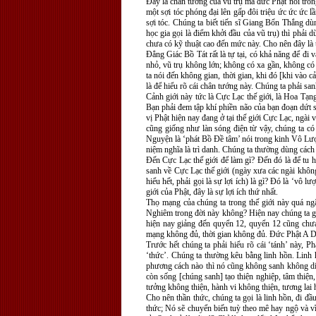
Ðây là chân tướng của vũ trụ mà đức Phật nói tro
một sợi tóc phóng đại lên gấp đôi triệu ức ức ức 
sợi tóc. Chúng ta biết tiến sĩ Giang Bổn Thắng dùn
học gia gọi là điểm khởi đầu của vũ trụ) thì phải 
chưa có kỹ thuật cao đến mức này. Cho nên đây là 
Ðẳng Giác Bồ Tát rất là tự tại, có khả năng để đi
nhỏ, vũ trụ không lớn; không có xa gần, không có 
ta nói đến không gian, thời gian, khi đó [khi vào
là để hiểu rõ cái chân tướng này. Chúng ta phải san
Cảnh giới này tức là Cực Lạc thế giới, là Hoa Tạ
Bạn phải đem tập khí phiền não của bạn đoạn dứt s
vị Phật hiện nay đang ở tại thế giới Cực Lạc, ngài
cũng giống như làn sóng điện từ vậy, chúng ta có
Nguyện là ‘phát Bồ Ðề tâm’ nói trong kinh Vô Lượ
niệm nghĩa là trì danh. Chúng ta thường dùng cách n
Ðến Cực Lạc thế giới để làm gì? Ðến đó là để tu h
sanh về Cực Lạc thế giới (ngày xưa các ngài không 
hiểu hết, phải gọi là sự lợi ích) là gì? Ðó là ‘v
giới của Phật, đây là sự lợi ích thứ nhất.
Thọ mạng của chúng ta trong thế giới này quá ng
Nghiêm trong đời này không? Hiện nay chúng ta giả
hiện nay giảng đến quyển 12, quyển 12 cũng chưa 
mạng không đủ, thời gian không đủ. Ðức Phật A Di 
Trước hết chúng ta phải hiểu rõ cái ‘tánh’ này, P
‘thức’. Chúng ta thường kêu bằng linh hồn. Linh hồ
phương cách nào thì nó cũng không sanh không diệt
còn sống [chúng sanh] tạo thiện nghiệp, tâm thiện,
tưởng không thiện, hành vi không thiện, tương lai 
Cho nên thần thức, chúng ta gọi là linh hồn, đi đầ
thức; Nó sẽ chuyển biến tuỳ theo mê hay ngộ và vĩ