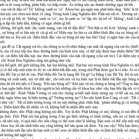
tương lai. Ðây là điều thứ nhất mà khoa học ngày nay có thể chứng minh được, hoàn toàn phù 
nh ra từ vọng tưởng, phân biệt, và chấp trước. Ảo tưởng này tạo thành chướng ngại rất lớn.
ả vạn vật từ đâu có? Từ ‘không’ sanh ra ‘có’. Khoa học gia ngày nay phát hiện rằng: ‘hữu’ là từ 
 phá này còn chưa nói được rõ ràng. Trong kinh Lăng Nghiêm đức Phật nói rất rõ: ‘Ðương xứ x
 có vật gì hết, từ ‘không’ sanh ra ‘có’; tuy là sanh ra ‘có’ lập tức lại trở về ‘không’; kinh
ta lập tức hiểu liền, không có ngạc nhiên gì hết.
không, thế giới, tinh cầu, sanh mạng, vạn vật từ đâu đến?’ Nói thật ra thì là từ ‘không’ sanh
, sự bùng nổ to lớn này từ cái gì nổ ra? Hiện nay họ tìm ra cái điểm khởi đầu của sự bùng nổ
thể tìm ra. Họ nói cái ‘điểm khởi đầu’ của sự bùng nổ này bao lớn? Quý vị nghe báo cáo của tiến
nổi.
 gia đề ra. Cắt ngang sợi tóc của chúng ta ra rồi nhìn thẳng vào mặt cắt ngang của sợi tóc (thiết
n của vũ trụ) xếp dọc theo đường kính của hình tròn này, có thể xếp được bao nhiêu điểm? M
c ức cái điểm bắt đầu này dọc theo đường kính của mặt cắt ngang (của sợi tóc). Cái điểm này n
n rồi! Kinh Hoa Nghiêm cũng nói giống như vậy.
ứa thế giới, thế giới không lớn, hạt bụi không nhỏ. Hạt bụi nói trong kinh Hoa Nghiêm có thể 
 có thể xếp một triệu ức ức ức cái điểm bắt đầu này, trong nhà Phật được gọi là vi trần. Ai có 
ền Bồ Tát có thể đi vào. Phổ Hiền Bồ Tát là hạng Bồ Tát gì? Là Ðẳng Giác Bồ Tát. Ðó là nó
ương xứ xuất sanh, tuỳ xứ diệt tận’, cho nên nói vũ trụ hiện nay là từ điểm bắt đầu này bùng n
m đó tôi hỏi tiến sĩ Chung: ‘Khi nào bùng nổ?’ Khi nào vũ trụ chúng ta bùng nổ? Ông ta đáp k
ếu bạn nghe hiểu được thì khi người ta hỏi những câu về khoa học như vậy, bạn liền lập tức có th
diệt tận’. Kinh Nhân Vương có nói cho chúng ta biết một khảy móng tay có 60 sát na, một s
ta thấy ngày hôm nay là hiện tượng gì? Tướng tương tục? Cho nên kinh Kim Cang có nói: ‘Tất 
 như vậy’. Tất cả hiện tượng trong vũ trụ này không phải chân thật, ‘phàm những gì có tướng
p tục. Ðiểm khởi đầu đó nhiều vô số, không biết là nhiều đến mức nào.
i không được, đức Phật cũng không nói đến. Tuy là đức Phật không có nói, không có nói đến đ
 gia thức. Ðức Phật nói hạt giống trong A lại gia thức không có hình tướng; nếu nó có hình 
 rất nhỏ này, vì quá nhỏ cho nên cũng có thể xem như là không. Bạn xem có thể xếp một tri
ụ khoa học tối tân nhất hiện nay cũng không thể nào quan sát được. Tại sao vậy? Nếu bạn đem 
 đại thêm một lần nữa thì bạn mới có thể xem cái điểm khởi đầu này và [khi đó] thấy nó cũng 
ới không thể nghĩ bàn.