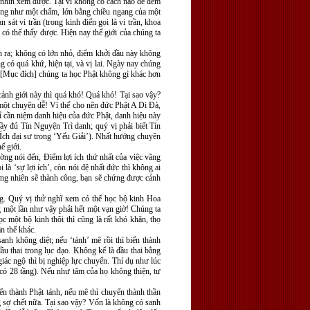
ể nhìn xem được. Tại vì không có cách nào để đem
giống như một chấm, lớn bằng chiều ngang của một
sát vi trần (trong kinh điển gọi là vi trần, khoa
 có thể thấy được. Hiện nay thế giới của chúng ta
iện ra; không có lớn nhỏ, điểm khởi đầu này không
 có quá khứ, hiện tại, và vị lai. Ngày nay chúng
! [Mục đích] chúng ta học Phật không gì khác hơn
cảnh giới này thì quá khó! Quá khó! Tại sao vậy?
 một chuyện dễ! Vì thế cho nên đức Phật A Di Ðà,
hỉ cần niệm danh hiệu của đức Phật, danh hiệu này
ầy đủ Tín Nguyện Trì danh; quý vị phải biết Tín
Ích đại sư trong ‘Yếu Giải’). Nhất hướng chuyên
ế giới.
ường nói đến, Ðiểm lợi ích thứ nhất của việc vãng
là ‘sự lợi ích’, còn nói đệ nhất đức thì không ai
ương nhiên sẽ thành công, bạn sẽ chứng được cảnh
ng. Quý vị thử nghĩ xem có thể học bộ kinh Hoa
g một lần như vậy phải hết một vạn giờ! Chúng ta
c một bộ kinh thôi thì cũng là rất khó khăn, thọ
n thể khác.
anh không diệt; nếu ‘tánh’ mê rồi thì biến thành
đầu thai trong lục đạo. Không kể là đầu thai bằng
giác ngộ thì bị nghiệp lực chuyển. Thí dụ như lúc
i có 28 tầng). Nếu như tâm của họ không thiện, tư
yển thành Phật tánh, nếu mê thì chuyển thành thần
g sợ chết nữa. Tại sao vậy? Vốn là không có sanh