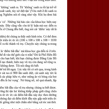
hợp với những điều đức Phật nói trong kinh điển.
‘không’ sanh ra. Từ ‘không’ sanh ra rồi lại trở về
uất sanh, tùy xứ diệt tận’ (Vừa mới ở đó sanh ra
 Lăng Nghiêm nói rõ ràng như vậy. Khi họ đem bài
 ra ‘có’. Những bài báo cáo của khoa học hiện nay
 này. Ðây cũng vẫn còn từ lý luận mà suy diễn ra
 sĩ Chung đều biết, ông nói cái ‘điểm’ này rất là
 diện) thì chúng ta thấy một hình tròn. Có thể đem
ột triệu ức ức ức (106 x 108 x 108 x 108 = 1030
ổ ra thì thành vũ trụ. Chuyện này chúng ta trong
là ‘điểm bắt đầu’ mà khoa học gia diễn tả ở trên.
thể đi vào thế giới của vi trần? Ðó là Phổ Hiền Bồ
i cho bạn biết, khi bạn chứng được Ðẳng Giác Bồ
ổ tạo thành; hiện nay vũ trụ còn đang nở rộng ra.
hông được. Tôi nói rằng tôi biết.
ể trả lời ngay. Lúc nãy tôi có nói qua, trong kinh
át na có 900 lần sanh diệt, cái sanh này tức là
cả các pháp hữu vi, như mộng ảo và bóng của bọt
 đều là hư vọng’. Nó bùng nổ, nổ quá nhanh, lập
iểm bắt đầu của vũ trụ nhưng chúng ta biết được.
tướng thì tận hư không khắp pháp giới cũng chứa
ệu ức ức ức cái điểm bắt đầu này dọc theo đường
phóng đại cái điểm khởi đầu này gấp một triệu ức
chỉ giống như một chấm nhỏ bằng sợi tóc mà thôi.