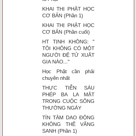
KHAI THỊ PHẬT HỌC
CƠ BẢN (Phần 1)
KHAI THỊ PHẬT HỌC
CƠ BẢN (Phần cuối)
HT TỊNH KHÔNG: "
TÔI KHÔNG CÓ MỘT
NGƯỜI ĐỆ TỬ XUẤT
GIA NÀO..."
Học Phật cần phải
chuyên nhất
THỰC TIỄN SÁU
PHÉP BA LA MẬT
TRONG CUỘC SỐNG
THƯỜNG NGÀY
TÍN TÂM DAO ĐỘNG
KHÔNG THỂ VÃNG
SANH (Phần 1)