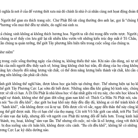
ó nghĩa là nơi ở của đế vương thời xưa mà đó chính là nhà ở cá nhân cùng nơi họat động đoàn t
. Người thế gian ưa thích trang sức. Chư Phật Bồ tát cũng thường đeo anh lạc, gọi là “chúng
 Phương vốn mọi thứ đều tự nhiên, do nghĩ mà sinh ra.
ả chúng sinh không ai không thích hương hoa. Người ta rất chú trọng đến vườn tược. Người g
chúng ta sẽ thấy còn lưu giữ lại rất nhiều khu vườn với những kiến trúc đẹp mắt ở Tô Châ
ần chúng ta quán tưởng, thế giới Tây phương liền hiện tiền trong cuộc sống của chúng ta.
 như niệm”
g trong cuộc sống thường ngày của chúng ta, không thiếu thứ nào. Khi nào cần dùng, nó tự nhi
 của mỗi người đều thấy sạch sẽ, bóng láng không chút bụi trần, đồ dùng của họ cũng không c
ng lực chuyển đổi năng lượng vật chất, có thể đem năng lượng biến thành vật chất, khi cần d
ượng nên không cần phải cất chứa.
 cảnh giới không thể nghĩ bàn, được khoa học gia hiện tại chứng thực. Thế nhưng hiện tại họ
thế giới Tây Phương Cực Lạc sớm đã biết được. Những năm đầu khi giảng bộ kinh này, chúng 
 sẽ rất có hạn. A Di Đà Phật là nhà khoa học vĩ đại nhất giữa vũ trụ này, cho nên học khoa họ
m nghĩ sự thành, không như thế gian đời sống gian nan khổ sở. Thích Ca Mâu Ni Phật nói, sáu c
ói “ba cõi đều khổ”, dục giới ba loại khổ này thảy đều đầy đủ, không ai có thể tránh khỏi đ
 “hành khổ”, vẫn không được coi là tự tại. Đến được cõi vô sắc, ngay đến thân thể này cũng 
ng thể giữ được mãi. Họ có hạn chế của thọ mạng. Cõi trời Vô Sắc giới cao nhất, trời Phi Tư
tám vạn đại kiếp, nhưng đối với người con Phật thì tương đối dễ hiểu hơn. Trong kinh luận đ
 “thành, trụ, hoại, không” tám vạn lần. Thế nhưng rốt cuộc, nó vẫn là số lượng, cùng với thời
n bị đọa xuống sáu cõi luân hồi, không được cứu cánh. “Ba cõi đều khổ”, không hề có những n
hương Cực Lạc kỳ diệu dường nào.