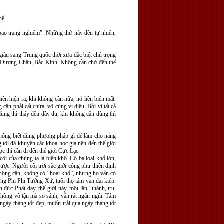
hể.
 bảo trang nghiêm”. Những thứ này đều tự nhiên,
iàu sang Trung quốc thời xưa đặc biệt chú trọng
u, Dương Châu, Bắc Kinh. Không cần chờ đến thế
ên hiện ra; khi không cần nữa, nó liền biến mất.
ần phải cất chứa, vô cùng vi diệu. Bởi vì tất cả
ùng thì thảy đều đầy đủ, khi không cần dùng thì
 không biết dùng phương pháp gì để làm cho năng
tôi đã khuyên các khoa học gia nên đến thế giới
c thì cần đi đến thế giới Cực Lạc.
õi của chúng ta là biển khổ. Có ba loại khổ lớn,
ược. Người cõi trời sắc giới công phu thiền định
không cần, không có “hoại khổ”, nhưng họ vẫn có
ởng Phi Phi Tưởng Xứ, tuổi thọ tám vạn đại kiếp.
ức Phật dạy, thế giới này, một lần “thành, trụ,
 không vô tận mà so sánh, vẫn rất ngắn ngủi. Tám
gày tháng tốt đẹp, muốn trải qua ngày tháng tốt