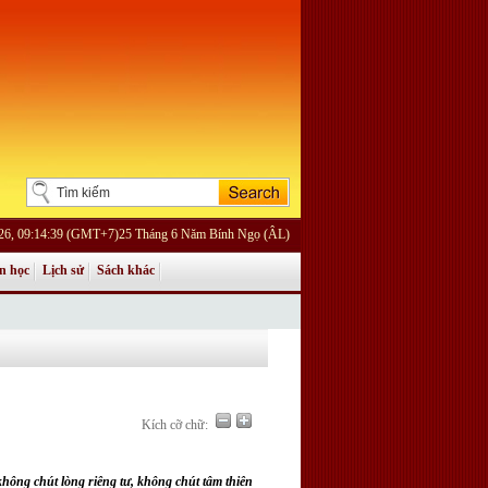
026, 09:14:39 (GMT+7)25 Tháng 6 Năm Bính Ngọ (ÂL)
n học
Lịch sử
Sách khác
Kích cỡ chữ:
hông chút lòng riêng tư, không chút tâm thiên