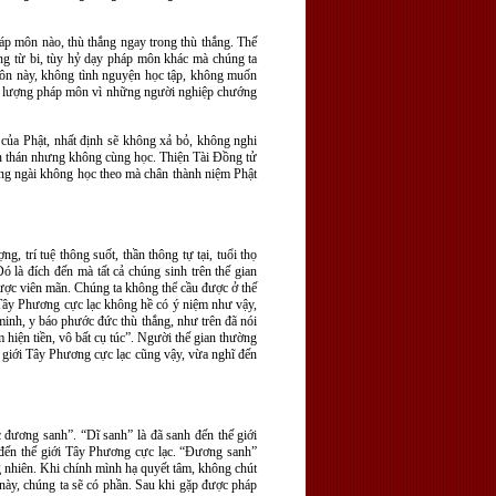
áp môn nào, thù thắng ngay trong thù thắng. Thế
ng từ bi, tùy hỷ dạy pháp môn khác mà chúng ta
môn này, không tình nguyện học tập, không muốn
ô lượng pháp môn vì những người nghiệp chướng
ủa Phật, nhất định sẽ không xả bỏ, không nghi
án thán nhưng không cùng học. Thiện Tài Đồng tử
ng ngài không học theo mà chân thành niệm Phật
 trí tuệ thông suốt, thần thông tự tại, tuổi thọ
 là đích đến mà tất cả chúng sinh trên thế gian
 được viên mãn. Chúng ta không thể cầu được ở thế
i Tây Phương cực lạc không hề có ý niệm như vậy,
 minh, y báo phước đức thù thắng, như trên đã nói
hiện tiền, vô bất cụ túc”. Người thế gian thường
ế giới Tây Phương cực lạc cũng vậy, vừa nghĩ đến
c đương sanh”. “Dĩ sanh” là đã sanh đến thế giới
 đến thế giới Tây Phương cực lạc. “Đương sanh”
g nhiên. Khi chính mình hạ quyết tâm, không chút
 này, chúng ta sẽ có phần. Sau khi gặp được pháp