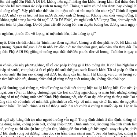
ôn, chỉ nghĩ đến Phật A Di Đà, không nên nghĩ những thứ khác. Trong kinh Đại thừa, đức
hật tiêu hết tám mươi ức kiếp sinh tử trọng tội”. Chúng ta niệm có thể tiêu được hay không?
hỉ uổng công”. Vậy phải như thế nào khi niệm mới có sức mạnh lớn như vậy? Chính là người
 được như vậy sẽ tiêu hết tám mươi ức kiếp sinh tử trọng tội. Không nên khởi vọng tưởng, t
 không nghĩ tương lai mà chỉ nghĩ “A Di Đà Phật”, chỉ nghĩ kinh Vô Lượng Thọ, như vậy mới t
oàn toàn bị phá hỏng. Do đó phải triệt để buông bỏ, vạn duyên buông bỏ, đương sanh ngay t
n nghiêm, phước đức vô lượng, trí tuệ minh liễu, thần thông tự tại”
thuyết. Diệu sắc thân chính là “hình mạo đoan nghiêm”. Chúng ta đã đọc phần trước bài kinh, sin
ng tượng. Người thế gian luôn từ nhỏ lớn dần tuổi tác theo thời gian, mỗi năm đều thay đổi. 
 đức Phật A Di Đà, giống từ tướng mạo thân thể đến phước đức vô lượng. Tuổi thọ ở ngay tro
 lai vô tận, cõi này phương khác, tất cả các pháp không gì là khó thông đạt. Kinh Hoa Nghiêm
p sở sanh”, chư pháp là tất cả pháp thế xuất thế gian, sanh là sanh khởi. Tất cả pháp từ đâu mà
 kiến tánh” thì làm sao không biết được tác dụng của tâm tánh. Hư không, vũ trụ, vô lượng vô b
nh tâm kiến tánh rồi, đương nhiên thứ gì cũng thông suốt tường tận, không cần phải học.
ày đã chướng ngại chúng ta, vốn dĩ chúng ta phải biết nhưng hiện tại lại không biết. Cho nên 
gại, còn sở tri thì không chướng ngại. Có loại chướng ngại chúng ta nhận biết, nhưng không 
ông có trí tuệ thông suốt này? Kinh Phật thường nói, các tổ sư đại đức cũng thường nói: “sở
húng sinh có vô minh, vô minh bất giác sinh ba cõi, vậy vô minh này có từ lúc nào, do nguyên 
ô minh bổn”. Tri kiến chính là trí tuệ thông suốt. Sai sót chính ở chúng ta muốn lập tri. Lập tri
 ngồi xếp bằng tĩnh tọa như người thường vẫn nghĩ. Trong định chính là tâm định, không kể 
ng động niệm, không phân biệt, không chấp trước. Định sinh huệ, tác dụng của định chính là trí
ó, chúng ta chỉ cần tận lực giữ gìn tâm, không để cho cảnh giới bên ngoài xoay chuyển, phiề
 lợi, danh vọng lợi dưỡng, năm dục sáu trần, tham sân si mạn”. Sau khi buông bỏ, chúng ta