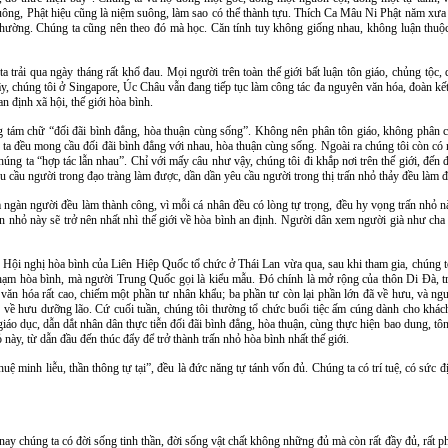
 suông, Phật hiệu cũng là niệm suông, làm sao có thể thành tựu. Thích Ca Mâu Ni Phật năm xưa 
ường. Chúng ta cũng nên theo đó mà học. Căn tính tuy không giống nhau, không luận thuộc
g ta trải qua ngày tháng rất khổ đau. Mọi người trên toàn thế giới bất luận tôn giáo, chủng tộc
y, chúng tôi ở Singapore, Úc Châu vẫn đang tiếp tục làm công tác đa nguyên văn hóa, đoàn kết 
n định xã hội, thế giới hòa bình.
ng tám chữ “đối đãi bình đẳng, hòa thuận cùng sống”. Không nên phân tôn giáo, không phân 
ta đều mong cầu đối đãi bình đẳng với nhau, hòa thuận cùng sống. Ngoài ra chúng tôi còn có
húng ta “hợp tác lẫn nhau”. Chỉ với mấy câu như vậy, chúng tôi đi khắp nơi trên thế giới, đến 
u cầu người trong đạo tràng làm được, dần dần yêu cầu người trong thị trấn nhỏ thảy đều làm 
 ngàn người đều làm thành công, vì mỗi cá nhân đều có lòng tự trọng, đều hy vọng trấn nhỏ n
n nhỏ này sẽ trở nên nhất nhì thế giới về hòa bình an định. Người dân xem người già như cha
 Hội nghị hòa bình của Liên Hiệp Quốc tổ chức ở Thái Lan vừa qua, sau khi tham gia, chúng tô
 hòa bình, mà người Trung Quốc gọi là kiểu mẫu. Đó chính là mở rộng của thôn Di Đà, trấ
độ văn hóa rất cao, chiếm một phần tư nhân khẩu; ba phần tư còn lại phần lớn đã về hưu, và n
rấn về hưu dưỡng lão. Cứ cuối tuần, chúng tôi thường tổ chức buổi tiệc ấm cúng dành cho khá
áo dục, dẫn dắt nhân dân thực tiễn đối đãi bình đẳng, hòa thuận, cùng thực hiện bao dung, tôn
này, từ dẫn đầu đến thúc đẩy để trở thành trấn nhỏ hòa bình nhất thế giới.
ệ minh liễu, thần thông tự tại”, đều là đức năng tự tánh vốn đủ. Chúng ta có trí tuệ, có sức 
 chúng ta có đời sống tinh thần, đời sống vật chất không những đủ mà còn rất đầy đủ, rất 