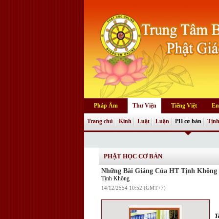
Pháp Âm
Thư Viện
Tiếng Việt
En
Trang chủ
Kinh
Luật
Luận
PH cơ bản
Tịnh
PHẬT HỌC CƠ BẢN
Những Bài Giảng Của HT Tịnh Không
Tịnh Không
14/12/2554 10:52 (GMT+7)
T