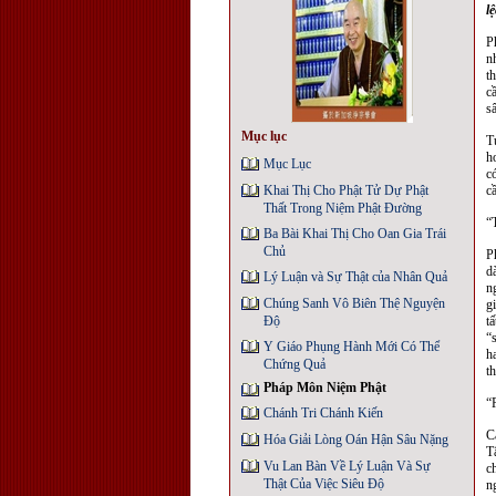
l
P
n
t
c
s
Mục lục
T
h
Mục Lục
c
Khai Thị Cho Phật Tử Dự Phật
c
Thất Trong Niệm Phật Ðường
“
Ba Bài Khai Thị Cho Oan Gia Trái
Chủ
P
d
Lý Luận và Sự Thật của Nhân Quả
n
Chúng Sanh Vô Biên Thệ Nguyện
g
Độ
t
“
Y Giáo Phụng Hành Mới Có Thể
h
Chứng Quả
th
Pháp Môn Niệm Phật
“
Chánh Tri Chánh Kiến
C
Hóa Giải Lòng Oán Hận Sâu Nặng
T
Vu Lan Bàn Về Lý Luận Và Sự
c
Thật Của Việc Siêu Độ
n