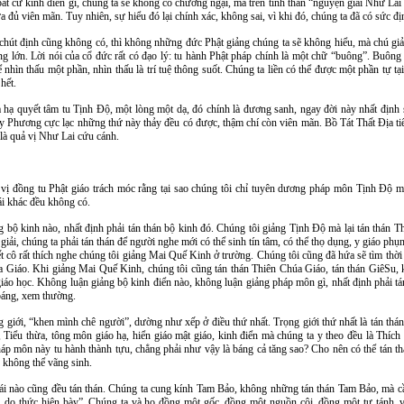
bất cứ kinh điển gì, chúng ta sẽ không có chướng ngại, mà trên tinh thần “nguyện giải Như Lai
a đủ viên mãn. Tuy nhiên, sự hiểu đó lại chính xác, không sai, vì khi đó, chúng ta đã có sức đị
út định cũng không có, thì không những đức Phật giảng chúng ta sẽ không hiểu, mà chú giải
àng lớn. Lời nói của cổ đức rất có đạo lý: tu hành Phật pháp chính là một chữ “buông”. Buôn
 nhìn thấu một phần, nhìn thấu là trí tuệ thông suốt. Chúng ta liền có thể được một phần tự tại
hết.
 hạ quyết tâm tu Tịnh Độ, một lòng một dạ, đó chính là đương sanh, ngay đời này nhất định 
Tây Phương cực lạc những thứ này thảy đều có được, thậm chí còn viên mãn. Bồ Tát Thất Địa ti
là quả vị Như Lai cứu cánh.
 vị đồng tu Phật giáo trách móc rằng tại sao chúng tôi chỉ tuyên dương pháp môn Tịnh Độ 
ái khác đều không có.
 bộ kinh nào, nhất định phải tán thán bộ kinh đó. Chúng tôi giảng Tịnh Độ mà lại tán thán T
giải, chúng ta phải tán thán để người nghe mới có thể sinh tín tâm, có thể thọ dụng, y giáo phụn
 cô rất thích nghe chúng tôi giảng Mai Quế Kinh ở trường. Chúng tôi cũng đã hứa sẽ tìm thời 
úa Giáo. Khi giảng Mai Quế Kinh, chúng tôi cũng tán thán Thiên Chúa Giáo, tán thán GiêSu,
giáo học. Không luận giảng bộ kinh điển nào, không luận giảng pháp môn gì, nhất định phải t
báng, xem thường.
 giới, “khen mình chê người”, dường như xếp ở điều thứ nhất. Trọng giới thứ nhất là tán thán
Tiểu thừa, tông môn giáo hạ, hiển giáo mật giáo, kinh điển mà chúng ta y theo đều là Thíc
háp môn này tu hành thành tựu, chẳng phải như vậy là báng cả tăng sao? Cho nên có thể tán
 không thể vãng sinh.
ái nào cũng đều tán thán. Chúng ta cung kính Tam Bảo, không những tán thán Tam Bảo, mà cần
, do thức hiện bày”. Chúng ta và họ đồng một gốc, đồng một nguồn cội, đồng một tự tánh,