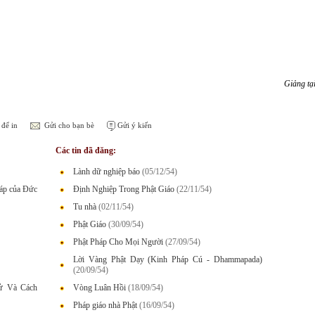
Giảng tạ
để in
Gửi cho bạn bè
Gửi ý kiến
Các tin đã đăng:
Lành dữ nghiệp báo
(05/12/54)
háp của Đức
Định Nghiệp Trong Phật Giáo
(22/11/54)
Tu nhà
(02/11/54)
Phật Giáo
(30/09/54)
Phật Pháp Cho Mọi Người
(27/09/54)
Lời Vàng Phật Dạy (Kinh Pháp Cú - Dhammapada)
(20/09/54)
Sử Và Cách
Vòng Luân Hồi
(18/09/54)
Pháp giáo nhà Phật
(16/09/54)