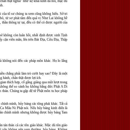
 chân thật nghĩa” như kệ khai kinh đã nói, mặc dù
nh.
 của tổ sư chúng ta xem cũng không hiểu. Sở tri
g bỏ, từ sơ phát tâm đến quả vị Như Lai không hề
, thần thông tự tại, đều có thể có được người của
sẽ không còn luân hồi, nhất định được sinh Tịnh
ếp cận viên mãn, lên trên Bát Địa, Cửu Địa, Thập
mà không nói đến các pháp môn khác. Họ lo lắng
hiền chẳng phải làm trò cười hay sao? Đây là một
g hành, chân thật được lợi ích.
gian thích hợp, cố gắng giảng qua một lượt trong
 không thể so sánh họ không bằng đức Phật A Di
án thán. Chúng ta gặp đệ tử Phật môn tu học pháp
 chính mình, hủy báng các tông phái khác. Tất cả
h Ca Mâu Ni Phật nói. Nếu hủy báng kinh điển là
 thán chính mình nhưng không được hủy báng Tam
 tán thán cả các tôn giáo khác. Mặc dù tôn giáo
 vì vậy không nên xem thường, hủy báng. Không