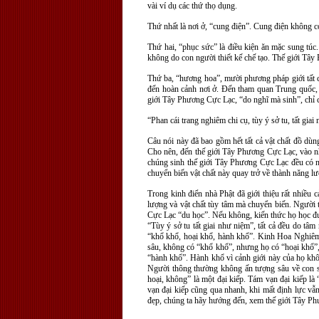
vài ví dụ các thứ thọ dụng.
Thứ nhất là nơi ở, “cung điện”. Cung điện không c
Thứ hai, “phục sức” là điều kiện ăn mặc sung túc
không do con người thiết kế chế tạo. Thế giới Tây
Thứ ba, “hương hoa”, mười phương pháp giới tất c
đến hoàn cảnh nơi ở. Đến tham quan Trung quốc, 
giới Tây Phương Cực Lạc, “do nghĩ mà sinh”, chỉ c
“Phan cái trang nghiêm chi cụ, tùy ý sở tu, tất giai
Câu nói này đã bao gồm hết tất cả vật chất đồ dùn
Cho nên, đến thế giới Tây Phương Cực Lạc, vào nhà
chúng sinh thế giới Tây Phương Cực Lạc đều có nă
chuyển biến vật chất này quay trở về thành năng l
Trong kinh điển nhà Phật đã giới thiệu rất nhiều
lượng và vật chất tùy tâm mà chuyển biến. Người 
Cực Lạc “du học”. Nếu không, kiến thức họ học được
“Tùy ý sở tu tất giai như niệm”, tất cả đều do tâ
“khổ khổ, hoại khổ, hành khổ”. Kinh Hoa Nghiêm n
sâu, không có “khổ khổ”, nhưng họ có “hoại khổ”,
“hành khổ”. Hành khổ vì cảnh giới này của họ khô
Người thông thường không ấn tượng sâu về con số 
hoại, không” là một đại kiếp. Tám vạn đại kiếp là
vạn đại kiếp cũng qua nhanh, khi mất định lực vẫ
đẹp, chúng ta hãy hướng đến, xem thế giới Tây P