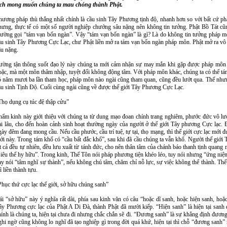
ệch mong muốn chúng ta mau chóng thành Phật.
hương pháp thù thắng nhất chính là cầu sinh Tây Phương tịnh độ, nhanh hơn so với bất cứ ph
hưng, thực tế có một số người nghiệp chướng sâu nặng nên không tin tưởng. Phật Bồ Tát cũ
hường gọi “tám vạn bốn ngàn”. Vậy “tám vạn bốn ngàn” là gì? Là do không tin tưởng pháp 
ầu sinh Tây Phương Cực Lạc, chư Phật liền mở ra tám vạn bốn ngàn pháp môn. Phật mở ra v
âu nặng.
ường tận thông suốt đạo lý này chúng ta mới cảm nhận sự may mắn khi gặp được pháp môn c
oặc, mà một môn thâm nhập, tuyệt đối không động tâm. Với pháp môn khác, chúng ta có thể t
ó năm mươi ba lần tham học, pháp môn nào ngài cũng tham quan, cũng đều lướt qua. Thế như
ầu sinh Tịnh Độ. Cuối cùng ngài cũng về được thế giới Tây Phương Cực Lạc.
Thọ dụng cụ túc đệ thập cửu”
hẩm kinh này giới thiệu với chúng ta từ dung mạo đoan chính trang nghiêm, phước đức vô lượng,
ài lâu, cho đến hoàn cảnh sinh hoạt thường ngày của người ở thế giới Tây phương Cực lạc. Đó
gày đêm đang mong cầu. Nếu cầu phước, cầu trí tuệ, tự tại, thọ mạng, thì thế giới cực lạc mới
iới này. Trong tám khổ có “cầu bất đắc khổ”, sau khi đã cầu chúng ta vẫn khổ. Người thế giớ
ất cả đều tự nhiên, đều lưu xuất từ tánh đức, cho nên thân tâm của chánh báo thanh tịnh quang
siêu thế hy hữu”. Trong kinh, Thế Tôn nói pháp phương tiện khéo léo, tuy nói nhưng “ứng niệm 
ay nói “tâm nghĩ sự thành”, nếu không chú tâm, chăm chỉ nỗ lực, sự việc không thể thành. Th
ì liền thành tựu.
Phục thứ cực lạc thế giới, sở hữu chúng sanh”
ái “sở hữu” này ý nghĩa rất dài, phía sau kinh văn có câu “hoặc dĩ sanh, hoặc hiện sanh, hoặ
ây Phương cực lạc của Phật A Di Đà, thành Phật đã mười kiếp. “Hiện sanh” là hiện tại sanh
hính là chúng ta, hiện tại chưa đi nhưng chắc chắn sẽ đi. “Đương sanh” là sự khẳng định đươn
ghi ngờ cũng không lo nghĩ đã tạo nghiệp gì trong đời quá khứ, hiện tại thì chỗ “đương sanh”