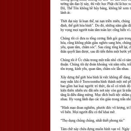
tường tận đạo lý này, thì việc học Phật chỉ là học
Độ, Thế Tôn không hề hủy báng, không hề xem th
lánh ác.
Thời đại này là loạn thế, tai nạn triền miên, chún
định, thế giới hòa bình”. Do đó, những năm gần đâ
hy vọng mọi người toàn tâm toàn lực cống hiến vì a
Chúng tôi có đưa ra tổng cương lĩnh gói gọn tro
hóa, cũng không phân giàu nghèo sang hèn, chúng 
yêu, quan tâm, chăm sóc”. Sau cùng tổng kết lại, c
thân quyết làm được, sau đó tiến thêm một bước yê
Chúng tôi ở Úc châu trong một trấn nhỏ chỉ có tám
thuận. Chúng tôi dự đoán khoảng vài năm nữa, trấ
tôn trọng, kính yêu, quan tâm, chăm sóc lẫn nhau.
Xây dựng thế giới hòa bình là việc không dễ dàng.
may mắn khi ở Toowoomba hình thành một mô phạm
bao gồm hai loại người: trí thức, đa số có trình 
kiện thiên nhiên ưu đãi nên nơi này còn gọi là t
tăng là điều đáng mừng. Mục đích buổi tiệc nhằm gi
nhau. Hy vọng lãnh đạo các tôn giáo trong trấn nhỏ 
“Hình mạo đoan nghiêm, phước đức vô lượng, trí hu
vô biên. Mọi người đều có thể khai mở.
“Thọ dụng chủng chủng, nhất thiết phong túc”
Tám chữ này chứa đựng muôn hình vạn vẻ. Ngày nay