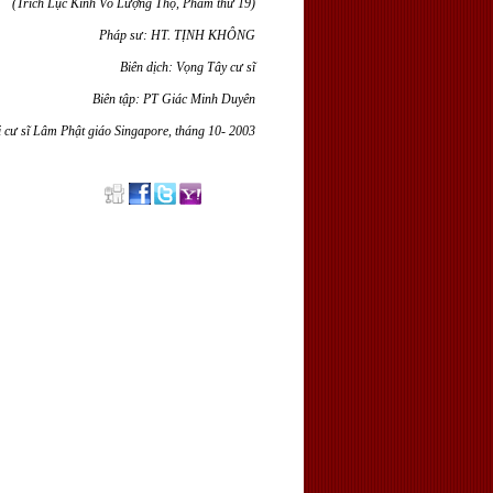
(Trích Lục Kinh Vô Lượng Thọ, Phẩm thứ 19)
Pháp sư: HT. TỊNH KHÔNG
Biên dịch: Vọng Tây cư sĩ
Biên tập: PT Giác Minh Duyên
i cư sĩ Lâm Phật giáo Singapore, tháng 10- 2003