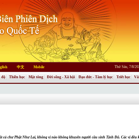
Thứ Sáu, 7/8/2
glish
中文
Mobile
 độ
Thiền học
Mật tông
Đời sống - Xã hội
Đạo đức - Tâm lý học
Triết học
Vă
ất cả chư Phật Như Lai, không vị nào không khuyên người cầu sinh Tịnh Độ. Các vị đều k