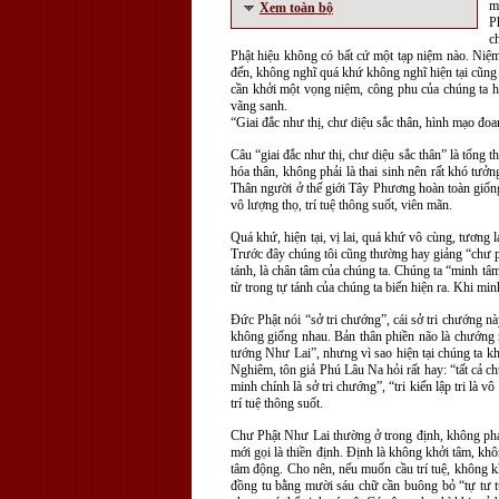
m
Xem toàn bộ
P
c
Phật hiệu không có bất cứ một tạp niệm nào. Niệm
đến, không nghĩ quá khứ không nghĩ hiện tại cũng
cần khởi một vọng niệm, công phu của chúng ta h
vãng sanh.
“Giai đắc như thị, chư diệu sắc thân, hình mạo đoa
Câu “giai đắc như thị, chư diệu sắc thân” là tổng 
hóa thân, không phải là thai sinh nên rất khó tưở
Thân người ở thế giới Tây Phương hoàn toàn giống
vô lượng thọ, trí tuệ thông suốt, viên mãn.
Quá khứ, hiện tại, vị lai, quá khứ vô cùng, tương
Trước đây chúng tôi cũng thường hay giảng “chư phá
tánh, là chân tâm của chúng ta. Chúng ta “minh tâm
từ trong tự tánh của chúng ta biến hiện ra. Khi mi
Đức Phật nói “sở tri chướng”, cái sở tri chướng n
không giống nhau. Bản thân phiền não là chướng n
tướng Như Lai”, nhưng vì sao hiện tại chúng ta kh
Nghiêm, tôn giả Phú Lâu Na hỏi rất hay: “tất cả c
minh chính là sở tri chướng”, “tri kiến lập tri là v
trí tuệ thông suốt.
Chư Phật Như Lai thường ở trong định, không phải
mới gọi là thiền định. Định là không khởi tâm, khô
tâm động. Cho nên, nếu muốn cầu trí tuệ, không kh
đồng tu bằng mười sáu chữ cần buông bỏ “tự tư tự