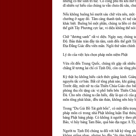
nhưng có thể sinh trí tuệ. Có công phu thì khi mở 
dĩ nhiên sự hiểu của chúng ta vẫn chưa đủ sâu, chư
Nếu không buông bỏ mười sáu chữ vừa nêu, một ch
chướng ở ngay đó. Tâm càng thanh tịnh, trí tuệ c
khác biệt. Buông bỏ một phần, chúng ta liền có thể
thế giới Tây Phương cực lạc, vi diệu không thể nói 
Chữ “đương sanh” rất vi diệu. Ngày nay, chúng ta
Độ. Bản thân tràn đầy tín tâm, sinh đến thế giới 
Địa Đẳng Giác đều viên mãn. Ngôi thứ năm chính 
Lý do của việc lựa chọn pháp môn niệm Phật
Vừa rồi đến Trung Quốc, chúng tôi gặp rất nhiều
chẳng lẽ tương lai chỉ có Tịnh Độ, còn các tông ph
Kỳ thật họ không hiểu cách thức giảng kinh. Giảng
nguyên tắc cơ bản. Bất cứ tông phái nào, khi giảng 
Trước đây, một nữ tu của Thiên Chúa Giáo cho biết
phòng thu rồi tặng các vị phổ biến bên Thiên Ch
Đà. Cho nên chúng ta cần hiểu, đây là qui củ của 
môn tông phái khác, đều tán thán, không nên hủy 
Trong “Du Già Bồ Tát giới bổn”, có một điều trọng
pháp môn có trong nhà Phật không luận Đại thừa, 
báng Phật báng pháp. Có không ít người y theo p
Bảo, vì hủy báng Tam Bảo, quả báo địa ngục A Tỳ,
Người tu Tịnh Độ chúng ta đối với bất kỳ tông ph
không giống nhau, nhưng họ đều “do tâm hiện ra