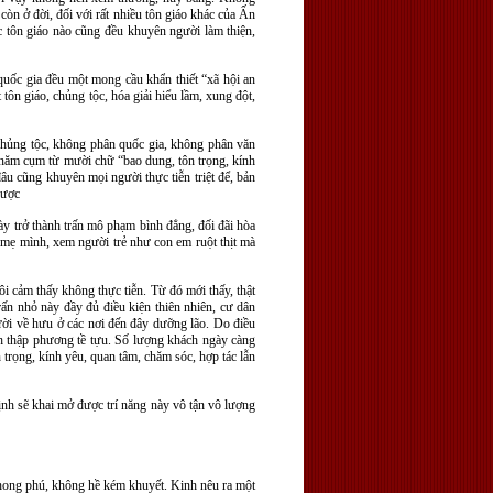
còn ở đời, đối với rất nhiều tôn giáo khác của Ấn
 tôn giáo nào cũng đều khuyên người làm thiện,
, quốc gia đều một mong cầu khẩn thiết “xã hội an
tôn giáo, chủng tộc, hóa giải hiểu lầm, xung đột,
chủng tộc, không phân quốc gia, không phân văn
 năm cụm từ mười chữ “bao dung, tôn trọng, kính
đâu cũng khuyên mọi người thực tiễn triệt để, bản
được
ày trở thành trấn mô phạm bình đẳng, đối đãi hòa
 mẹ mình, xem người trẻ như con em ruột thịt mà
i cảm thấy không thực tiễn. Từ đó mới thấy, thật
n nhỏ này đầy đủ điều kiện thiên nhiên, cư dân
gười về hưu ở các nơi đến đây dưỡng lão. Do điều
ch thập phương tề tựu. Số lượng khách ngày càng
 trọng, kính yêu, quan tâm, chăm sóc, hợp tác lẫn
định sẽ khai mở được trí năng này vô tận vô lượng
phong phú, không hề kém khuyết. Kinh nêu ra một