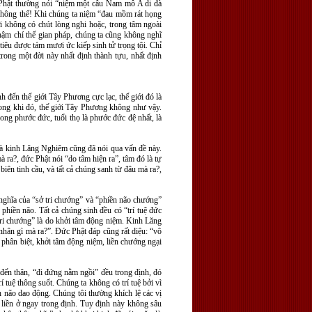
 Phật thường nói “niệm một câu Nam mô A di đà
 Không thể! Khi chúng ta niệm “đau mồm rát họng
 không có chút lòng nghi hoặc, trong tâm ngoài
hậm chí thế gian pháp, chúng ta cũng không nghĩ
iêu được tám mươi ức kiếp sinh tử trọng tội. Chỉ
rong một đời này nhất định thành tựu, nhất định
h đến thế giới Tây Phương cực lạc, thế giới đó là
Trong khi đó, thế giới Tây Phương không như vậy.
ng phước đức, tuổi thọ là phước đức đệ nhất, là
 và kinh Lăng Nghiêm cũng đã nói qua vấn đề này.
 ra?, đức Phật nói “do tâm hiện ra”, tâm đó là tự
iên tinh cầu, và tất cả chúng sanh từ đâu mà ra?,
ý nghĩa của “sở tri chướng” và “phiền não chướng”
phiền não. Tất cả chúng sinh đều có “trí tuệ đức
 tri chướng” là do khởi tâm động niệm. Kinh Lăng
nhân gì mà ra?”. Đức Phật đáp cũng rất diệu: “vô
 là phân biệt, khởi tâm động niệm, liền chướng ngại
đến thân, “đi đứng nằm ngồi” đều trong định, đó
 tuệ thông suốt. Chúng ta không có trí tuệ bởi vì
n não dao động. Chúng tôi thường khích lệ các vị
 liền ở ngay trong định. Tuy định này không sâu