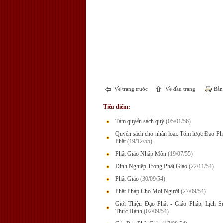
Về trang trước
Về đầu trang
Bản 
Tiêu điểm:
Tám quyển sách quý
(05/01/56)
Quyển sách cho nhân loại: Tóm lược Đạo P
Phật
(19/12/55)
Phật Giáo Nhập Môn
(19/07/55)
Định Nghiệp Trong Phật Giáo
(22/11/54)
Phật Giáo
(30/09/54)
Phật Pháp Cho Mọi Người
(27/09/54)
Giới Thiệu Đạo Phật - Giáo Pháp, Lịch 
Thực Hành
(02/09/54)