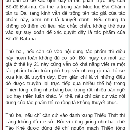
đủ căn cứ để xác định đây là tác phẩm trực tiếp của
Bồ-đề Đạt-ma. Cụ thể là trong bản Mục lục Đại Chánh
tân tu Đại tạng kinh vẫn để trống tên tác giả của tác
phẩm này, xem như là khuyết danh. Nếu chúng ta
không có thêm cứ liệu nào chắc chắn, không thể dựa
vào sự suy đoán để xác quyết đây là tác phẩm của
Bồ-đề Đạt-ma.
Thứ hai, nếu căn cứ vào nội dung tác phẩm thì điều
này hoàn toàn không đủ cơ sở. Bởi ngay cả một tác
giả ở thế kỷ 21 này cũng vẫn có khả năng viết ra một
tác phẩm hoàn toàn phù hợp với những gì mà Tổ sư
xưa kia đã truyền dạy. Đơn giản chỉ là vì những điều
đó được truyền lại trực tiếp qua nhiều thế hệ trong
Thiền tông, cũng như bàng bạc trong rất nhiều bản ngữ
lục hay thiền luận khác. Vì thế, nếu chỉ căn cứ vào nội
dung của tác phẩm thì rõ ràng là không thuyết phục.
Thứ ba, nếu chỉ căn cứ vào danh xưng Thiếu Thất thì
càng không đủ cơ sở. Bởi vì cũng giống như hai chữ
Tào Khê được dùng để chỉ nguồn mạch Thiền tông