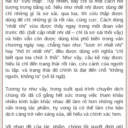
hai từ “
cửu thập
”. Tuy nhiên, đây chỉ là một cách nói
tượng trưng bằng số. Nếu như
nhất nhị
được dùng để
chỉ những gì là sơ sài, qua loa, thì
cửu thập
được
dùng để chỉ những gì là rốt ráo, cùng cực. Cách dùng
“nhất nhị” vừa được thấy ngay trong một đoạn văn
trước đó: (
bất cập nhất nhị dã
– chỉ là sơ sài thôi vậy)
và hiện vẫn còn được dùng khá phổ biến trong văn
chương ngày nay, chẳng hạn như: "
lược tri nhất nhị
"
hay "
thô tri nhất nhị
", đều được dùng với nghĩa “chỉ
biết qua loa chút ít thôi”. Như vậy, câu kệ này được
hiểu là chỉ đến trạng thái rốt ráo, cứu cánh của người
tu tập, và trạng thái đó chính là đạt đến chỗ “không
người, không ta” (vô bỉ ngã).
Tương tự như vậy, trong suốt quá trình chuyển dịch
chúng tôi đã cố gắng hết sức trong việc tham khảo
nhiều kinh luận khác nhau để làm rõ hơn những nghi
vấn trong tác phẩm, hy vọng là có thể làm cho bản
dịch càng trở nên sáng sủa, dễ hiểu và chính xác hơn.
Về nhan đề của tác phẩm, chúng tôi quyết định giữ