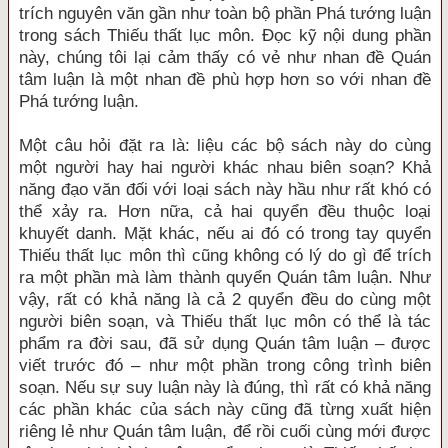
trích nguyên văn gần như toàn bộ phần Phá tướng luận
trong sách Thiếu thất lục môn. Đọc kỹ nội dung phần
này, chúng tôi lại cảm thấy có vẻ như nhan đề Quán
tâm luận là một nhan đề phù hợp hơn so với nhan đề
Phá tướng luận.
Một câu hỏi đặt ra là: liệu các bộ sách này do cùng
một người hay hai người khác nhau biên soạn? Khả
năng đạo văn đối với loại sách này hầu như rất khó có
thể xảy ra. Hơn nữa, cả hai quyển đều thuộc loại
khuyết danh. Mặt khác, nếu ai đó có trong tay quyển
Thiếu thất lục môn thì cũng không có lý do gì để trích
ra một phần mà làm thành quyển Quán tâm luận. Như
vậy, rất có khả năng là cả 2 quyển đều do cùng một
người biên soạn, và Thiếu thất lục môn có thể là tác
phẩm ra đời sau, đã sử dụng Quán tâm luận – được
viết trước đó – như một phần trong công trình biên
soạn. Nếu sự suy luận này là đúng, thì rất có khả năng
các phần khác của sách này cũng đã từng xuất hiện
riêng lẻ như Quán tâm luận, để rồi cuối cùng mới được