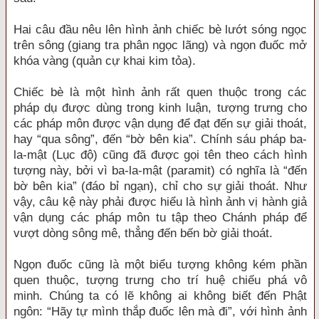
Hai câu đầu nêu lên hình ảnh chiếc bè lướt sóng ngọc
trên sông (giang tra phân ngọc lãng) và ngọn đuốc mở
khóa vàng (quản cự khai kim tỏa).
Chiếc bè là một hình ảnh rất quen thuộc trong các
pháp dụ được dùng trong kinh luận, tượng trưng cho
các pháp môn được vận dụng để đạt đến sự giải thoát,
hay “qua sông”, đến “bờ bên kia”. Chính sáu pháp ba-
la-mật (Lục độ) cũng đã được gọi tên theo cách hình
tượng này, bởi vì ba-la-mật (paramit) có nghĩa là “đến
bờ bên kia” (đáo bỉ ngạn), chỉ cho sự giải thoát. Như
vậy, câu kệ này phải được hiểu là hình ảnh vị hành giả
vận dụng các pháp môn tu tập theo Chánh pháp để
vượt dòng sông mê, thẳng đến bến bờ giải thoát.
Ngọn đuốc cũng là một biểu tượng không kém phần
quen thuộc, tượng trưng cho trí huệ chiếu phá vô
minh. Chúng ta có lẽ không ai không biết đến Phật
ngôn: “Hãy tự mình thắp đuốc lên mà đi”, với hình ảnh