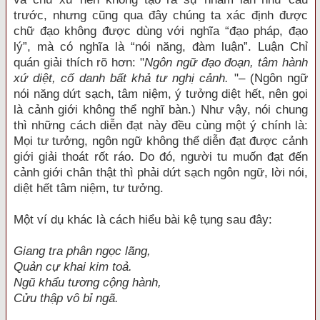
trước, nhưng cũng qua đây chúng ta xác định được
chữ đạo không được dùng với nghĩa “đạo pháp, đạo
lý”, mà có nghĩa là “nói năng, đàm luận”. Luận Chỉ
quán giải thích rõ hơn: "
Ngôn ngữ đạo đoạn, tâm hành
xứ diệt, cố danh bất khả tư nghị cảnh.
"– (Ngôn ngữ
nói năng dứt sạch, tâm niệm, ý tưởng diệt hết, nên gọi
là cảnh giới không thể nghĩ bàn.) Như vậy, nói chung
thì những cách diễn đạt này đều cùng một ý chính là:
Mọi tư tưởng, ngôn ngữ không thể diễn đạt được cảnh
giới giải thoát rốt ráo. Do đó, người tu muốn đạt đến
cảnh giới chân thật thì phải dứt sạch ngôn ngữ, lời nói,
diệt hết tâm niệm, tư tưởng.
Một ví dụ khác là cách hiểu bài kệ tụng sau đây:
Giang tra phân ngọc lãng,
Quản cự khai kim toả.
Ngũ khẩu tương cộng hành,
Cửu thập vô bỉ ngã.