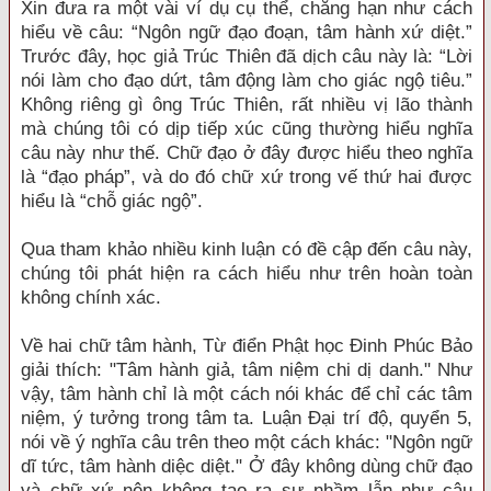
Xin đưa ra một vài ví dụ cụ thể, chẳng hạn như cách
hiểu về câu: “Ngôn ngữ đạo đoạn, tâm hành xứ diệt.”
Trước đây, học giả Trúc Thiên đã dịch câu này là: “Lời
nói làm cho đạo dứt, tâm động làm cho giác ngộ tiêu.”
Không riêng gì ông Trúc Thiên, rất nhiều vị lão thành
mà chúng tôi có dịp tiếp xúc cũng thường hiểu nghĩa
câu này như thế. Chữ đạo ở đây được hiểu theo nghĩa
là “đạo pháp”, và do đó chữ xứ trong vế thứ hai được
hiểu là “chỗ giác ngộ”.
Qua tham khảo nhiều kinh luận có đề cập đến câu này,
chúng tôi phát hiện ra cách hiểu như trên hoàn toàn
không chính xác.
Về hai chữ tâm hành, Từ điển Phật học Đinh Phúc Bảo
giải thích: "Tâm hành giả, tâm niệm chi dị danh." Như
vậy, tâm hành chỉ là một cách nói khác để chỉ các tâm
niệm, ý tưởng trong tâm ta. Luận Đại trí độ, quyển 5,
nói về ý nghĩa câu trên theo một cách khác: "Ngôn ngữ
dĩ tức, tâm hành diệc diệt." Ở đây không dùng chữ đạo
và chữ xứ nên không tạo ra sự nhầm lẫn như câu