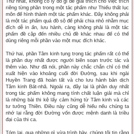
Thứ nhất, không có lý do gì để giải thích cho việc trích
riêng từng phần trong một tác phẩm như Thiếu thất lục
môn để hình thành một tác phẩm khác. Đây không phải
là một tác phẩm quá đồ sộ để phải chia nhỏ nhằm mục
đích dễ in ấn, lưu hành, càng không phải là một tác
phẩm đề cập đến nhiều chủ đề khác nhau để có thể
dùng riêng mỗi phần vào một mục đích khác.
Thứ hai, phần Tâm kinh tụng trong tác phẩm rất có thể
là phần duy nhất được người biên soạn trước tác và
thêm vào. Như đã nói, phần này chắc chắn chỉ có thể
xuất hiện vào khoảng cuối đời Đường, sau khi ngài
Huyền Trang đã hoàn tất và cho lưu hành bản dịch
Tâm kinh Bát-nhã. Ngoài ra, đây lại là phần duy nhất
trong tác phẩm không mang tính chất luận giải mà chỉ
là những bài thi kệ lấy cảm hứng từ Tâm kinh và các
tư tưởng Thiền. Điều này cũng dễ hiểu nếu chúng ta
nhớ lại rằng đời Đường vốn được mệnh danh là triều
đại của thi ca.
Tóm lại, qua những gì vừa trình bày, chúng tôi tin rằng