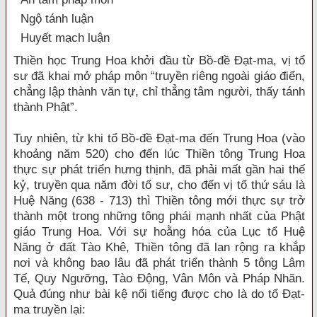
Ngộ tánh luận
Huyết mạch luận
Thiền học Trung Hoa khởi đầu từ Bồ-đề Đạt-ma, vị tổ
sư đã khai mở pháp môn “truyền riêng ngoài giáo điển,
chẳng lập thành văn tự, chỉ thẳng tâm người, thấy tánh
thành Phật”.
Tuy nhiên, từ khi tổ Bồ-đề Đạt-ma đến Trung Hoa (vào
khoảng năm 520) cho đến lúc Thiền tông Trung Hoa
thực sự phát triển hưng thịnh, đã phải mất gần hai thế
kỷ, truyền qua năm đời tổ sư, cho đến vị tổ thứ sáu là
Huệ Năng (638 - 713) thì Thiền tông mới thực sự trở
thành một trong những tông phái mạnh nhất của Phật
giáo Trung Hoa. Với sự hoằng hóa của Lục tổ Huệ
Năng ở đất Tào Khê, Thiền tông đã lan rộng ra khắp
nơi và không bao lâu đã phát triển thành 5 tông Lâm
Tế, Quy Ngưỡng, Tào Động, Vân Môn và Pháp Nhãn.
Quả đúng như bài kệ nổi tiếng được cho là do tổ Đạt-
ma truyền lại: