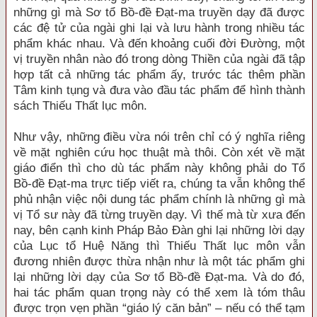
những gì mà Sơ tổ Bồ-đề Đạt-ma truyền dạy đã được
các đệ tử của ngài ghi lại và lưu hành trong nhiều tác
phẩm khác nhau. Và đến khoảng cuối đời Đường, một
vị truyền nhân nào đó trong dòng Thiền của ngài đã tập
hợp tất cả những tác phẩm ấy, trước tác thêm phần
Tâm kinh tụng và đưa vào đầu tác phẩm để hình thành
sách Thiếu Thất lục môn.
Như vậy, những điều vừa nói trên chỉ có ý nghĩa riêng
về mặt nghiên cứu học thuật mà thôi. Còn xét về mặt
giáo điển thì cho dù tác phẩm này không phải do Tổ
Bồ-đề Đạt-ma trực tiếp viết ra, chúng ta vẫn không thể
phủ nhận việc nội dung tác phẩm chính là những gì mà
vị Tổ sư này đã từng truyền dạy. Vì thế mà từ xưa đến
nay, bên cạnh kinh Pháp Bảo Đàn ghi lại những lời dạy
của Lục tổ Huệ Năng thì Thiếu Thất lục môn vẫn
đương nhiên được thừa nhận như là một tác phẩm ghi
lại những lời dạy của Sơ tổ Bồ-đề Đạt-ma. Và do đó,
hai tác phẩm quan trọng này có thể xem là tóm thâu
được trọn vẹn phần “giáo lý căn bản” – nếu có thể tạm