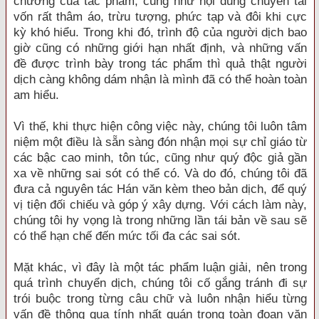
chương của tác phẩm, cũng như nội dung chuyển tải
vốn rất thâm áo, trừu tượng, phức tạp và đôi khi cực
kỳ khó hiểu. Trong khi đó, trình độ của người dịch bao
giờ cũng có những giới hạn nhất định, và những vấn
đề được trình bày trong tác phẩm thì quả thật người
dịch càng không dám nhận là mình đã có thể hoàn toàn
am hiểu.
Vì thế, khi thực hiện công việc này, chúng tôi luôn tâm
niệm một điều là sẵn sàng đón nhận mọi sự chỉ giáo từ
các bậc cao minh, tôn túc, cũng như quý độc giả gần
xa về những sai sót có thể có. Và do đó, chúng tôi đã
đưa cả nguyên tác Hán văn kèm theo bản dịch, để quý
vị tiện đối chiếu và góp ý xây dựng. Với cách làm này,
chúng tôi hy vọng là trong những lần tái bản về sau sẽ
có thể hạn chế đến mức tối đa các sai sót.
Mặt khác, vì đây là một tác phẩm luận giải, nên trong
quá trình chuyển dịch, chúng tôi cố gắng tránh đi sự
trói buộc trong từng câu chữ và luôn nhận hiểu từng
vấn đề thông qua tính nhất quán trong toàn đoạn văn