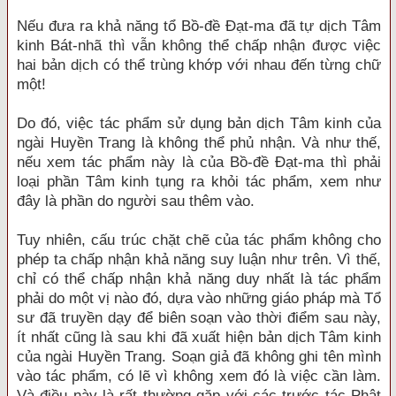
Nếu đưa ra khả năng tổ Bồ-đề Đạt-ma đã tự dịch Tâm
kinh Bát-nhã thì vẫn không thể chấp nhận được việc
hai bản dịch có thể trùng khớp với nhau đến từng chữ
một!
Do đó, việc tác phẩm sử dụng bản dịch Tâm kinh của
ngài Huyền Trang là không thể phủ nhận. Và như thế,
nếu xem tác phẩm này là của Bồ-đề Đạt-ma thì phải
loại phần Tâm kinh tụng ra khỏi tác phẩm, xem như
đây là phần do người sau thêm vào.
Tuy nhiên, cấu trúc chặt chẽ của tác phẩm không cho
phép ta chấp nhận khả năng suy luận như trên. Vì thế,
chỉ có thể chấp nhận khả năng duy nhất là tác phẩm
phải do một vị nào đó, dựa vào những giáo pháp mà Tổ
sư đã truyền dạy để biên soạn vào thời điểm sau này,
ít nhất cũng là sau khi đã xuất hiện bản dịch Tâm kinh
của ngài Huyền Trang. Soạn giả đã không ghi tên mình
vào tác phẩm, có lẽ vì không xem đó là việc cần làm.
Và điều này là rất thường gặp với các trước tác Phật