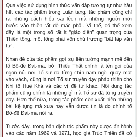
Qua việc sử dụng hình thức vấn đáp tương tự như hầu
hết các tác phẩm trong Luận tạng, tác phẩm cũng chỉ
ra những cách hiểu sai lệch mà những người mới
bước vào thiền rất dễ mắc phải. Vì thế, có thể xem
đây là một trong số rất ít “giáo điển” quan trọng của
Thiền tông, một tông phái vốn chủ trương “bất lập văn
tự”.
Nhan đề của tác phẩm gợi sự liên tưởng mạnh mẽ đến
tổ Bồ-đề Đạt-ma, bởi Thiếu Thất chính là tên gọi của
ngọn núi nơi Tổ sư đã từng chín năm ngồi quay mặt
vào vách, cũng là nơi Tổ sư truyền dạy pháp thiền cho
Nhị tổ Huệ Khả và các vị đệ tử khác. Nội dung tác
phẩm cũng chính là những gì mà Tổ sư đã từng truyền
dạy. Hơn thế nữa, trong tác phẩm còn xuất hiện những
bài kệ tụng mà xưa nay vẫn được tin là do chính tổ
Bồ-đề Đạt-ma nói ra.
Trước đây, trong bản dịch tác phẩm này được ấn hành
vào các năm 1969 và 1971, học giả Trúc Thiên đã có