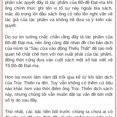
phần xác quyết đây là tác phẩm của Bồ-đề Đạt-ma khi
ông chính thức ghi tên vị tổ sư này ngoài bìa sách,
mặc dù trong lời đầu sách ông có nêu lên nghi vấn về
tác giả của tác phẩm và không hề đưa ra ý kiến xác
quyết.
Do sự tin tưởng chắc chắn rằng đây là tác phẩm của
Bồ-đề Đạt-ma, nên ông cũng đặt nhan đề cho bản dịch
của mình là “Sáu cửa vào động Thiếu Thất” để tạo mối
quan hệ chặt chẽ hơn với nơi xuất phát của tác phẩm,
đồng thời cũng đưa vào cuối sách một số bài viết về
Tổ Bồ-đề Đạt-ma.
Hơn ba mươi lăm năm đã trôi qua kể từ khi bản dịch
của Trúc Thiên ra đời. Tuy vẫn không có thêm cứ liệu
nào khác hơn vào thời điểm ông Trúc Thiên dịch sách
này, nhưng chúng tôi vẫn muốn đặt lại vấn đề bởi một
số lý do sau đây.
Thứ nhất, các bậc tiền bối trước chúng ta chưa ai có