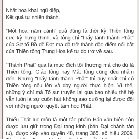
Nhất hoa khai ngũ diệp,
Kết quả tự nhiên thành.
“Một hoa, năm cánh” quả đúng là thời kỳ Thiền tông
cực kỳ hưng thịnh, và tông chỉ “thấy tánh thành Phật”
của Sơ tổ Bồ-đề Đạt-ma đã trở thành đặc điểm nổi bật
của Thiền tông Trung Hoa kể từ đó trở về sau.
“Thành Phật” quả là mục đích tối thượng mà cho dù là
Thiền tông, Giáo tông hay Mật tông cũng đều nhắm
đến. Nhưng “thấy tánh thành Phật” thì duy nhất chỉ có
Thiền tông nêu lên và dạy người thực hiện. Vì thế,
những ý chỉ mà Tổ sư truyền lại qua bao nhiêu thế hệ
vẫn luôn là sự cuốn hút không sao cưỡng lại được đối
với những người quyết tâm học Phật.
Thiếu Thất lục môn là một tác phẩm Hán văn hiện còn
được lưu giữ trong Đại tạng kinh (bản Đại chánh tân
tu), được xếp vào quyển 48, trang 365, số hiệu 2009.