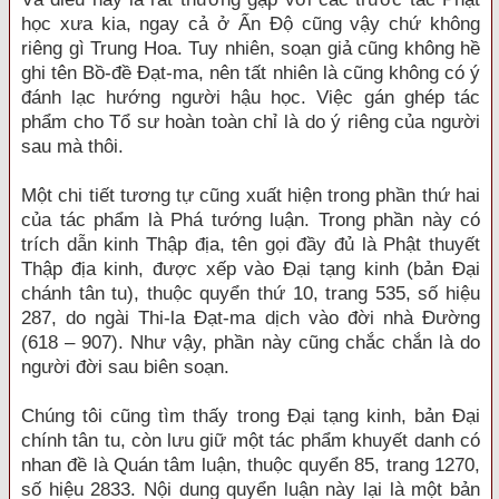
học xưa kia, ngay cả ở Ấn Độ cũng vậy chứ không
riêng gì Trung Hoa. Tuy nhiên, soạn giả cũng không hề
ghi tên Bồ-đề Đạt-ma, nên tất nhiên là cũng không có ý
đánh lạc hướng người hậu học. Việc gán ghép tác
phẩm cho Tổ sư hoàn toàn chỉ là do ý riêng của người
sau mà thôi.
Một chi tiết tương tự cũng xuất hiện trong phần thứ hai
của tác phẩm là Phá tướng luận. Trong phần này có
trích dẫn kinh Thập địa, tên gọi đầy đủ là Phật thuyết
Thập địa kinh, được xếp vào Đại tạng kinh (bản Đại
chánh tân tu), thuộc quyển thứ 10, trang 535, số hiệu
287, do ngài Thi-la Đạt-ma dịch vào đời nhà Đường
(618 – 907). Như vậy, phần này cũng chắc chắn là do
người đời sau biên soạn.
Chúng tôi cũng tìm thấy trong Đại tạng kinh, bản Đại
chính tân tu, còn lưu giữ một tác phẩm khuyết danh có
nhan đề là Quán tâm luận, thuộc quyển 85, trang 1270,
số hiệu 2833. Nội dung quyển luận này lại là một bản