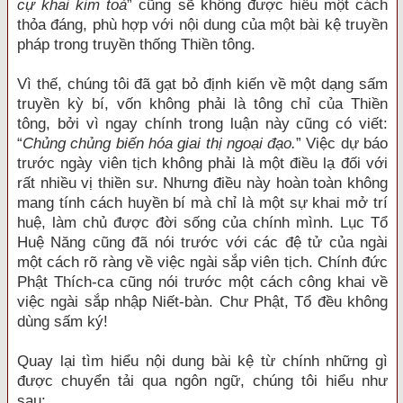
cự khai kim toả
” cũng sẽ không được hiểu một cách
thỏa đáng, phù hợp với nội dung của một bài kệ truyền
pháp trong truyền thống Thiền tông.
Vì thế, chúng tôi đã gạt bỏ định kiến về một dạng sấm
truyền kỳ bí, vốn không phải là tông chỉ của Thiền
tông, bởi vì ngay chính trong luận này cũng có viết:
“
Chủng chủng biến hóa giai thị ngoại đạo.
” Việc dự báo
trước ngày viên tịch không phải là một điều lạ đối với
rất nhiều vị thiền sư. Nhưng điều này hoàn toàn không
mang tính cách huyền bí mà chỉ là một sự khai mở trí
huệ, làm chủ được đời sống của chính mình. Lục Tổ
Huệ Năng cũng đã nói trước với các đệ tử của ngài
một cách rõ ràng về việc ngài sắp viên tịch. Chính đức
Phật Thích-ca cũng nói trước một cách công khai về
việc ngài sắp nhập Niết-bàn. Chư Phật, Tổ đều không
dùng sấm ký!
Quay lại tìm hiểu nội dung bài kệ từ chính những gì
được chuyển tải qua ngôn ngữ, chúng tôi hiểu như
sau: