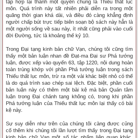
tập hợp lại thành một quyển chung là Thiếu thất lục
môn. Quá trình này tất nhiên phải diễn ra trong một
quãng thời gian khá dài, và điều đó càng khẳng định
người chấp bút trực tiếp biên soạn bộ sách này hẳn là
một người sống về sau này, ít nhất cũng phải vào cuối
đời Đường, tức là khoảng thế kỷ 10.
Trong Đại tạng kinh bản chữ Vạn, chúng tôi cũng tìm
thấy một bản luận nhan đề Đạt-ma Đại sư Phá tướng
luận, được xếp vào quyển 63, tập 1220, nội dung hoàn
toàn trùng khớp với phần Phá tướng luận trong sách
Thiếu thất lục môn, trừ ra một vài khác biệt nhỏ có thể
là do quá trình sao chép sai lệch. Đặc biệt, phần cuối
bản luận này có thêm một bài kệ mà bản Quán tâm
luận trong Đại chánh tạng không có, trong khi phần
Phá tướng luận của Thiếu thất lục môn lại thấy có bài
kệ này.
Sự suy diễn như trên của chúng tôi càng được củng
cố thêm khi chúng tôi lần lượt tìm thấy trong Đại tạng
kinh bản chữ Vạn một số tác phẩm liên quan khác.