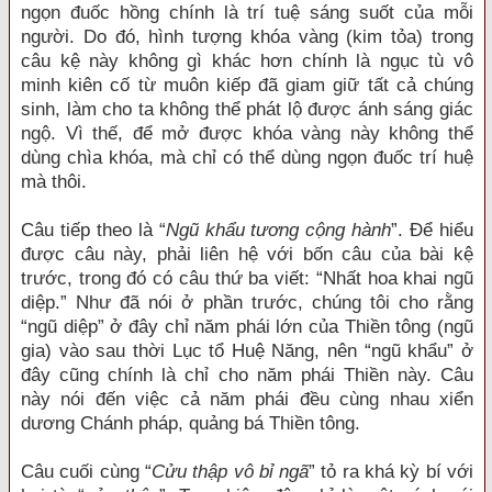
ngọn đuốc hồng chính là trí tuệ sáng suốt của mỗi
người. Do đó, hình tượng khóa vàng (kim tỏa) trong
câu kệ này không gì khác hơn chính là ngục tù vô
minh kiên cố từ muôn kiếp đã giam giữ tất cả chúng
sinh, làm cho ta không thể phát lộ được ánh sáng giác
ngộ. Vì thế, để mở được khóa vàng này không thể
dùng chìa khóa, mà chỉ có thể dùng ngọn đuốc trí huệ
mà thôi.
Câu tiếp theo là “
Ngũ khẩu tương cộng hành
”. Để hiểu
được câu này, phải liên hệ với bốn câu của bài kệ
trước, trong đó có câu thứ ba viết: “Nhất hoa khai ngũ
diệp.” Như đã nói ở phần trước, chúng tôi cho rằng
“ngũ diệp” ở đây chỉ năm phái lớn của Thiền tông (ngũ
gia) vào sau thời Lục tổ Huệ Năng, nên “ngũ khẩu” ở
đây cũng chính là chỉ cho năm phái Thiền này. Câu
này nói đến việc cả năm phái đều cùng nhau xiển
dương Chánh pháp, quảng bá Thiền tông.
Câu cuối cùng “
Cửu thập vô bỉ ngã
” tỏ ra khá kỳ bí với