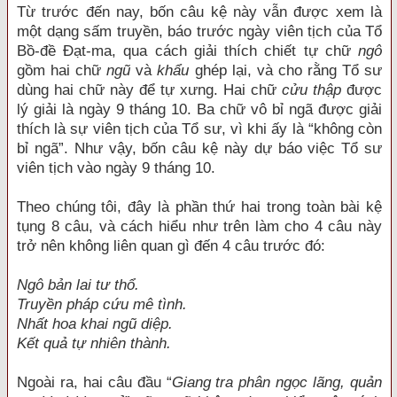
Từ trước đến nay, bốn câu kệ này vẫn được xem là
một dạng sấm truyền, báo trước ngày viên tịch của Tổ
Bồ-đề Đạt-ma, qua cách giải thích chiết tự chữ
ngô
gồm hai chữ
ngũ
và
khẩu
ghép lại, và cho rằng Tổ sư
dùng hai chữ này để tự xưng. Hai chữ
cửu thập
được
lý giải là ngày 9 tháng 10. Ba chữ vô bỉ ngã được giải
thích là sự viên tịch của Tổ sư, vì khi ấy là “không còn
bỉ ngã”. Như vậy, bốn câu kệ này dự báo việc Tổ sư
viên tịch vào ngày 9 tháng 10.
Theo chúng tôi, đây là phần thứ hai trong toàn bài kệ
tụng 8 câu, và cách hiểu như trên làm cho 4 câu này
trở nên không liên quan gì đến 4 câu trước đó:
Ngô bản lai tư thổ.
Truyền pháp cứu mê tình.
Nhất hoa khai ngũ diệp.
Kết quả tự nhiên thành.
Ngoài ra, hai câu đầu “
Giang tra phân ngọc lãng, quản