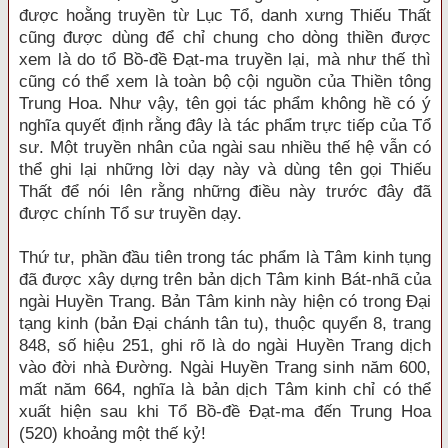
được hoằng truyền từ Lục Tổ, danh xưng Thiếu Thất
cũng được dùng để chỉ chung cho dòng thiền được
xem là do tổ Bồ-đề Đạt-ma truyền lại, mà như thế thì
cũng có thể xem là toàn bộ cội nguồn của Thiền tông
Trung Hoa. Như vậy, tên gọi tác phẩm không hề có ý
nghĩa quyết định rằng đây là tác phẩm trực tiếp của Tổ
sư. Một truyền nhân của ngài sau nhiều thế hệ vẫn có
thể ghi lại những lời dạy này và dùng tên gọi Thiếu
Thất để nói lên rằng những điều này trước đây đã
được chính Tổ sư truyền dạy.
Thứ tư, phần đầu tiên trong tác phẩm là Tâm kinh tụng
đã được xây dựng trên bản dịch Tâm kinh Bát-nhã của
ngài Huyền Trang. Bản Tâm kinh này hiện có trong Đại
tạng kinh (bản Đại chánh tân tu), thuộc quyển 8, trang
848, số hiệu 251, ghi rõ là do ngài Huyền Trang dịch
vào đời nhà Đường. Ngài Huyền Trang sinh năm 600,
mất năm 664, nghĩa là bản dịch Tâm kinh chỉ có thể
xuất hiện sau khi Tổ Bồ-đề Đạt-ma đến Trung Hoa
(520) khoảng một thế kỷ!