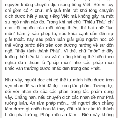
nguyên không chuyển dịch sang tiếng Việt. Bởi vì tuy
chỉ gồm có 4 chữ, mà quả thật rất khó lòng chuyển
dịch được hết ý sang tiếng Việt mà không gây ra một
sự ngộ nhận nào đó. Trong khi hai chữ “Thiếu Thất” chỉ
cho cội nguồn của một dòng thiền, thì hai chữ “lục
môn” hàm ý sáu phép tu, sáu khía cạnh dẫn đến sự
giải thoát, hay sáu phần luận giải giúp người học có
thể vững bước tiến trên con đường hướng về sự đốn
ngộ, “thấy tánh thành Phật”. Vì thế, chữ “môn” ở đây
không thể hiểu là “cửa vào”, cũng không thể hiểu theo
nghĩa đơn thuần là “pháp môn” như các pháp môn
khác vẫn thường được nhắc đến trong đạo Phật.
Như vậy, người đọc chỉ có thể tự mình hiểu được trọn
vẹn nhan đề sau khi đã đọc xong tác phẩm. Tương tự,
đối với nhan đề của các phần trong tác phẩm cũng
vậy. Chẳng hạn, nếu chuyển dịch các nhan đề như Phá
tướng luận, An tâm pháp môn... thì người dịch chẳng
làm được gì nhiều hơn là thay đổi trật tự các từ thành
Luận phá tướng, Pháp môn an tâm... Điều này không