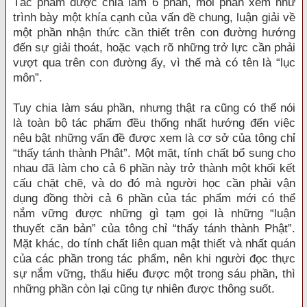
Tác phẩm được chia làm 6 phần, mỗi phần xem như
trình bày một khía cạnh của vấn đề chung, luận giải về
một phần nhận thức cần thiết trên con đường hướng
đến sự giải thoát, hoặc vạch rõ những trở lực cần phải
vượt qua trên con đường ấy, vì thế mà có tên là “lục
môn”.
Tuy chia làm sáu phần, nhưng thật ra cũng có thể nói
là toàn bộ tác phẩm đều thống nhất hướng đến việc
nêu bật những vấn đề được xem là cơ sở của tông chỉ
“thấy tánh thành Phật”. Một mặt, tính chất bổ sung cho
nhau đã làm cho cả 6 phần này trở thành một khối kết
cấu chặt chẽ, và do đó mà người học cần phải vận
dụng đồng thời cả 6 phần của tác phẩm mới có thể
nắm vững được những gì tạm gọi là những “luận
thuyết căn bản” của tông chỉ “thấy tánh thành Phật”.
Mặt khác, do tính chất liên quan mật thiết và nhất quán
của các phần trong tác phẩm, nên khi người đọc thực
sự nắm vững, thấu hiểu được một trong sáu phần, thì
những phần còn lại cũng tự nhiên được thông suốt.