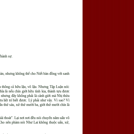
 Thành sự.
 bàn, nhưng không thể cho Niết bàn đồng với sanh
u thông cả hữu lậu, vô lậu. Nhưng Tập Luận nói:
ĩa là nếu chín giới hữu tình kia, thành tựu được
ậu, nhưng đây không phải là cảnh giới mà Nhị thừa
 liệt trí biết được. Lý phải như vậy. Vì sao? Vì
ẩn thứ sáu, xứ thứ mười ba, giới thứ mười chín là
giải thoát". Lại nơi nơi đều nói chuyển năm uẩn vô
 Cho nên phàm nói Như Lai không thuộc uẩn, xứ,