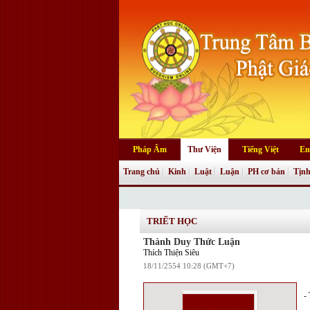
Pháp Âm
Thư Viện
Tiếng Việt
En
Trang chủ
Kinh
Luật
Luận
PH cơ bản
Tịnh
TRIẾT HỌC
Thành Duy Thức Luận
Thích Thiện Siêu
18/11/2554 10:28 (GMT+7)
-