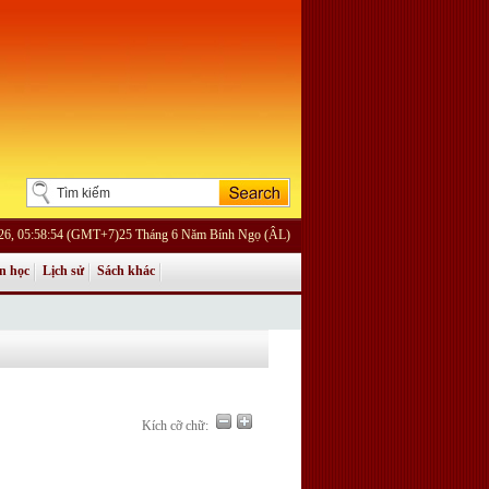
026, 05:58:54 (GMT+7)25 Tháng 6 Năm Bính Ngọ (ÂL)
n học
Lịch sử
Sách khác
Kích cỡ chữ: