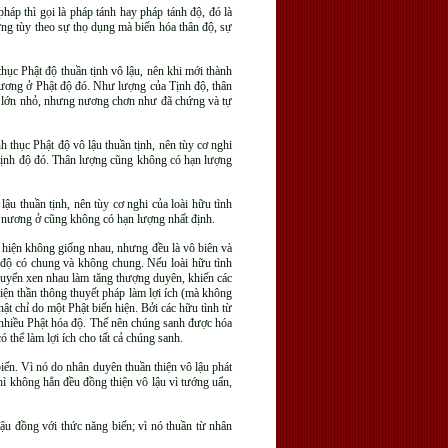
pháp thì gọi là pháp tánh hay pháp tánh độ, đó là
ng tùy theo sự thọ dụng mà biến hóa thân độ, sự
thục Phật độ thuần tịnh vô lậu, nên khi mới thành
 nương ở Phật độ đó. Như lượng của Tịnh độ, thân
nó lớn nhỏ, nhưng nương chơn như đã chứng và tự
h thục Phật độ vô lậu thuần tịnh, nên tùy cơ nghi
 tịnh độ đó. Thân lượng cũng không có hạn lượng
lậu thuần tịnh, nên tùy cơ nghi của loài hữu tình
g nương ở cũng không có hạn lượng nhất định.
ến hiện không giống nhau, nhưng đều là vô biên và
a độ có chung và không chung. Nếu loài hữu tình
chuyển xen nhau làm tăng thượng duyên, khiến các
hiện thần thông thuyết pháp làm lợi ích (mà không
ật chỉ do một Phật biến hiện. Bởi các hữu tình từ
à nhiều Phật hóa độ. Thế nên chúng sanh được hóa
ó thể làm lợi ích cho tất cả chúng sanh.
 biến. Vì nó do nhân duyên thuần thiện vô lậu phát
hì không hẳn đều đồng thiện vô lậu vì tướng uẩn,
 lậu đồng với thức năng biến; vì nó thuần từ nhân