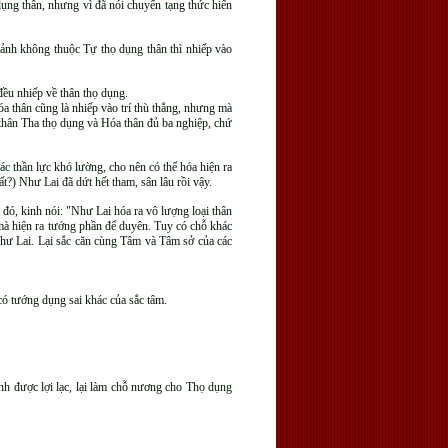
ụng thân, nhưng vì đã nói chuyển tạng thức hiển
 cảnh không thuộc Tự thọ dụng thân thì nhiếp vào
đều nhiếp về thân thọ dụng.
Hóa thân cũng là nhiếp vào trí thù thắng, nhưng mà
iện thân Tha thọ dụng và Hóa thân đủ ba nghiệp, chứ
 thần lực khó lường, cho nên có thể hóa hiện ra
?) Như Lai đã dứt hết tham, sân lâu rồi vậy.
đó, kinh nói: "Như Lai hóa ra vô lượng loại thân
g mà hiện ra tướng phần để duyên. Tuy có chỗ khác
Như Lai. Lại sắc căn cùng Tâm và Tâm sở của các
có tướng dụng sai khác của sắc tâm.
tình được lợi lạc, lại làm chỗ nương cho Thọ dụng