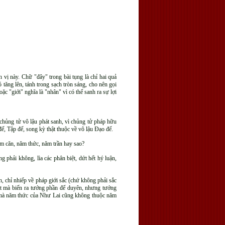
 vị này. Chữ "đây" trong bài tụng là chỉ hai quả
 tăng lên, tánh trong sạch tròn sáng, cho nên gọi
c "giới" nghĩa là "nhân" vì có thể sanh ra sự lợi
 chủng tử vô lậu phát sanh, vì chủng tử pháp hữu
đế, Tập đế, song kỳ thật thuộc về vô lậu Ðạo đế.
ăm căn, năm thức, năm trần hay sao?
 phải không, lìa các phân biệt, dứt hết hý luận,
 chỉ nhiếp về pháp giới sắc (chứ không phải sắc
hật mà biến ra tướng phần để duyên, nhưng tướng
 , mà năm thức của Như Lai cũng không thuộc năm