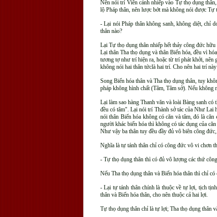
Nên nói trí Viên cảnh nhiếp vào Tự thọ dụng thân
lộ Pháp thân, nên lược bớt mà không nói được Tự 
- Lại nói Pháp thân không sanh, không diệt, chỉ d
thân nào?
Lại Tự thọ dụng thân nhiếp hết thảy công đức hữu v
Lại thân Tha thọ dụng và thân Biến hóa, đều vì hóa 
tương tợ như trí hiện ra, hoặc từ trí phát khởi, nên
không nói hai thân tứclà hai trí. Cho nên hai trí n
Song Biến hóa thân và Tha thọ dụng thân, tuy khô
pháp không hình chất (Tâm, Tâm sở). Nếu không như
Lại làm sao hàng Thanh văn và loài Bàng sanh có t
đều có tâm". Lại nói trí Thành sở tác của Như Lai
nói thân Biến hóa không có căn và tâm, đó là căn
người khác biến hóa thì không có tác dụng của căn
Như vậy ba thân tuy đều đầy đủ vô biên công đức,
Nghĩa là tự tánh thân chỉ có công đức vô vi chơn 
- Tự thọ dụng thân thì có đủ vô lượng các thứ công
Nếu Tha thọ dụng thân và Biến hóa thân thì chỉ có 
- Lại tự tánh thân chính là thuộc về tự lợi, tịch 
thân và Biến hóa thân, cho nên thuộc cả hai lợi.
Tự thọ dụng thân chỉ là tự lợi; Tha thọ dụng thân và