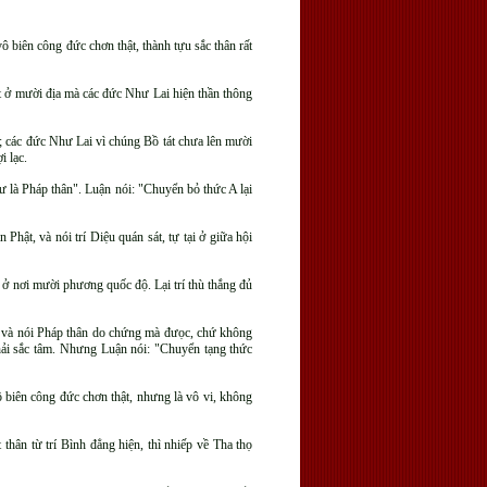
vô biên công đức chơn thật, thành tựu sắc thân rất
tát ở mười địa mà các đức Như Lai hiện thần thông
uế; các đức Như Lai vì chúng Bồ tát chưa lên mười
i lạc.
hư là Pháp thân". Luận nói: "Chuyển bỏ thức A lại
 Phật, và nói trí Diệu quán sát, tự tại ở giữa hội
ì ở nơi mười phương quốc độ. Lại trí thù thắng đủ
ệt, và nói Pháp thân do chứng mà đưọc, chứ không
hải sắc tâm. Nhưng Luận nói: "Chuyển tạng thức
vô biên công đức chơn thật, nhưng là vô vi, không
thân từ trí Bình đẳng hiện, thì nhiếp về Tha thọ