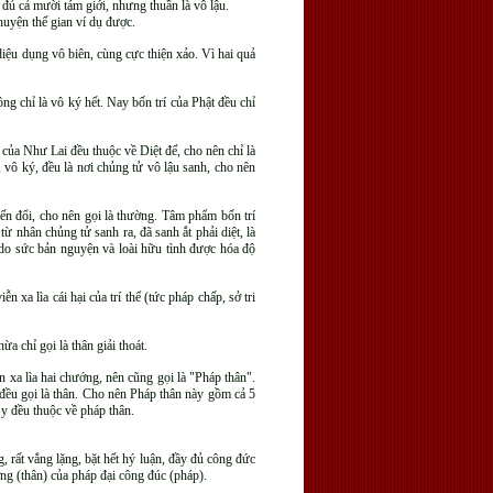
 đủ cả mười tám giới, nhưng thuần là vô lậu.
huyện thế gian ví dụ được.
í diệu dụng vô biên, cùng cực thiện xảo. Vì hai quả
ng chỉ là vô ký hết. Nay bốn trí của Phật đều chỉ
độ của Như Lai đều thuộc về Diệt đế, cho nên chỉ là
, vô ký, đều là nơi chủng tử vô lậu sanh, cho nên
iến đổi, cho nên gọi là thường. Tâm phẩm bốn trí
ừ nhân chủng tử sanh ra, đã sanh ắt phải diệt, là
do sức bản nguyện và loài hữu tình được hóa độ
n xa lìa cái hại của trí thể (tức pháp chấp, sở tri
 chỉ gọi là thân giải thoát.
 xa lìa hai chướng, nên cũng gọi là "Pháp thân".
, đều gọi là thân. Cho nên Pháp thân này gồm cả 5
 y đều thuộc về pháp thân.
, rất vắng lặng, bặt hết hý luận, đầy đủ công đức
ơng (thân) của pháp đại công đúc (pháp).