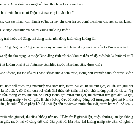
n căn cơ mà khởi tác dụng biến hóa thành ba loại phân thân.
nh nó với tánh của trí Diệu quán sát có gì khác nhau?
ng của các Pháp; còn Thành sở tác trí này chỉ khởi lên tác dụng biến hóa, cho nên có sai khác.
, vì một loại thức mà hai trí không thể cùng khởi?
g trái; hoặc thể đồng, mà dụng khác, nên đồng khởi cũng không lỗi.
bảy tương ưng, vì nương năm căn, duyên năm cảnh là tác dụng sai khác của trí Bình đẳng tánh.
và độ tha thọ dụng, là thuộc Bình đẳng tánh trí; còn khởi ra thân và độ biến hóa là thuộc về trí
) há không phải là trí Thành sở tác nhiếp thuộc năm thức cũng được chứ?
ành sở đắc, mà thể của trí Thành sở tác tức là năm thức, giống như chuyển sanh tử được Niết
ai, như chỗ thích ứng mà nhiếp vào năm uẩn, mười hai xứ, mười tám giới, vì uẩn xứ, giới đề
là hữu lậu", đó là chỉ dựa nơi cảnh Nhị thừa thô thiển mà nói, chứ không phải nói tất cả. Ngh
háp trần thông về vô lậu; còn nếu Phật thành tựu mười tám giới, thì cả mười tám giới đều vô l
t không nhiếp vào xứ, giới, là chỉ vì công đức đó không đồng với tướng xứ, giới mà Nhị thừa
n", lại nói: "Tất cả pháp hữu lậu, vô lậu đều thuộc vào mười tám giới, mười hai xứ". nếu có u
huộc vào giới xứ, thì cũng không nên nói: "Ðây tức là giới vô lậu, thiện, thường, an lạc, thân 
m giới, mười hai xứ cũng thế, chứ đâu phải nói hẳn Như Lai không nhiếp vào uẩn, xứ, giới.