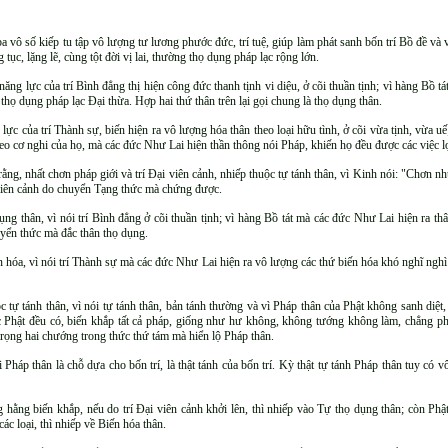
a vô số kiếp tu tập vô lượng tư lương phước đức, trí tuệ, giúp làm phát sanh bốn trí Bồ đề và 
tục, lặng lẽ, cùng tột đời vị lai, thường thọ dụng pháp lạc rộng lớn.
ăng lực của trí Bình đẳng thị hiện công đức thanh tịnh vi diệu, ở cõi thuần tịnh; vì hàng Bồ 
thọ dụng pháp lạc Ðại thừa. Hợp hai thứ thân trên lại gọi chung là thọ dụng thân.
 lực của trí Thành sự, biến hiện ra vô lượng hóa thân theo loại hữu tình, ở cõi vừa tịnh, vừa 
eo cơ nghi của họ, mà các đức Như Lai hiện thần thông nói Pháp, khiến họ đều được các việc lợ
ằng, nhất chơn pháp giới và trí Ðại viên cảnh, nhiếp thuộc tự tánh thân, vì Kinh nói: "Chơn n
 viên cảnh do chuyển Tạng thức mà chứng được.
ng thân, vì nói trí Bình đẳng ở cõi thuần tịnh; vì hàng Bồ tát mà các đức Như Lai hiện ra thân
uyển thức mà đắc thân thọ dụng.
ến hóa, vì nói trí Thành sự mà các đức Như Lai hiện ra vô lượng các thứ biến hóa khó nghĩ ngh
c tự tánh thân, vì nói tự tánh thân, bản tánh thường và vì Pháp thân của Phật không sanh di
c Phật đều có, biến khắp tất cả pháp, giống như hư không, không tướng không làm, chẳng p
 trọng hai chướng trong thức thứ tám mà hiển lộ Pháp thân.
i Pháp thân là chỗ dựa cho bốn trí, là thật tánh của bốn trí. Kỳ thật tự tánh Pháp thân tuy có 
 hằng biến khắp, nếu do trí Ðại viên cảnh khởi lên, thì nhiếp vào Tự thọ dụng thân; còn Phật 
các loại, thì nhiếp về Biến hóa thân.