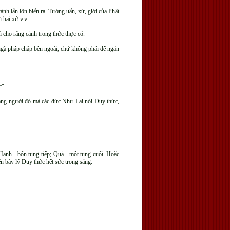
ánh lẫn lộn biến ra. Tướng uẩn, xứ, giới của Phật
 hai xứ v.v...
 cho rằng cảnh trong thức thực có.
 ngã pháp chấp bên ngoài, chứ không phải để ngăn
c".
 hạng người đó mà các đức Như Lai nói Duy thức,
Hạnh - bốn tụng tiếp; Quả - một tụng cuối. Hoặc
ển bày lý Duy thức hết sức trong sáng.