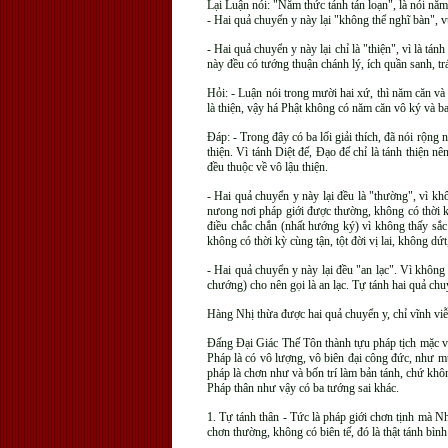
Lại Luận nói: "Năm thức tánh tán loạn", là nói năm
- Hai quả chuyển y này lại "không thể nghĩ bàn", 
- Hai quả chuyển y này lại chỉ là "thiện", vì là tán
này đều có tướng thuận chánh lý, ích quần sanh, trái
Hỏi: - Luận nói trong mười hai xứ, thì năm căn và 
là thiện, vậy há Phật không có năm căn vô ký và ba
Ðáp: - Trong đây có ba lối giải thích, đã nói rộng n
thiện. Vì tánh Diệt đế, Ðạo đế chỉ là tánh thiện n
đều thuộc về vô lậu thiện.
- Hai quả chuyển y này lại đều là "thường", vì kh
nưong nơi pháp giới được thường, không có thời kỳ 
điều chắc chắn (nhất hướng ký) vì không thấy sắ
không có thời kỳ cùng tận, tột đời vị lai, không dứt
- Hai quả chuyển y này lại đều "an lạc". Vì không bứ
chướng) cho nên gọi là an lạc. Tự tánh hai quả chu
Hàng Nhị thừa được hai quả chuyển y, chỉ vĩnh viễn
Ðấng Ðại Giác Thế Tôn thành tựu pháp tịch mặc vô
Pháp là có vô lượng, vô biên đại công đức, như mườ
pháp là chơn như và bốn trí làm bản tánh, chứ khô
Pháp thân như vậy có ba tướng sai khác.
1. Tự tánh thân - Tức là pháp giới chơn tịnh mà N
chơn thường, không có biên tế, đó là thật tánh bìn