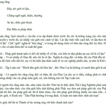
ụng rằng:
Ðây, tức giới vô lậu,
Chẳng nghĩ nghì, thiện, thường.
An lạc, thân giải thoát.
Ðại Mâu ni pháp thân.
uận rằng: Quả chuyển y của địa vị tu tập thành được trước đó, tức là tướng trạng của cứu cánh
huyển y trước đó, nó nhiếp vào giới cứu cánh vô lậu. Các lậu vĩnh viễn sạch hết, vô lậu theo đó
vô lậu". Chữ "giới" nghĩa là "kho tàng", vì trong đó dung chứa vô biên đại công đức hy hữu. Hoặ
ạc cho cả năm thừa thế và xuất thế gian.
ỏi: - Pháp giới thanh tịnh có thể chỉ nhiếp về vô lậu, còn bốn trí tâm phẩm tại sao chỉ là vô lậu?
áp: - Vì nó nhiếp về Ðạo đế, nên chỉ là vô lậu. Nghĩa là công đức và thân, độ của Phật đều từ
ậu đã vĩnh viễn dứt bỏ, tuy có thị hiện làm thân sanh tử và các nghiệp phiền não, tợ như là Khổ 
ỏi: - Tập Luận nói: "Mười lăm giới chỉ hữu lậu", đức Như Lai há không có mười lăm giới là n
áp: - Có người cho rằng công đức và thân, độ của Như Lai sâu xa vi diệu, chẳng phải có chẳng
hông nhiếp vào các pháp môn giới, xứ, nên không trái với Tập Luận nói.
ó người cho rằng năm căn, năm cảnh của đức Như lai từ diệu định Thủ Lăng Nghiêm phát sanh,
rần); còn năm thức của chín giới hữu tình không phải Phật, tuy dựa nơi pháp giới sắc của P
hần thì thô, mà pháp giới sắc thì tế khác nhau, cho nên pháp giới không nhiếp vào năm trần
hức giới, vì Kinh nói: "Tâm Phật thường ở trong định, và luận nói năm thức tánh tán loạn".
giới, thế thì trí Thành sở tác tương ưng với thức thanh tịnh nào?