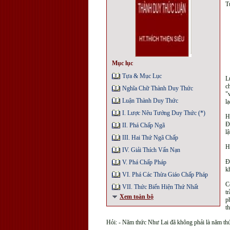
T
Mục lục
Tựa & Mục Lục
L
c
Nghĩa Chữ Thành Duy Thức
"
Luận Thành Duy Thức
l
I. Lược Nêu Tướng Duy Thức (*)
H
Ð
II. Phá Chấp Ngã
l
III. Hai Thứ Ngã Chấp
H
IV. Giải Thích Vấn Nạn
Ð
V. Phá Chấp Pháp
k
VI. Phá Các Thừa Giáo Chấp Pháp
C
VII. Thức Biến Hiện Thứ Nhất
t
Xem toàn bộ
p
t
Hỏi: - Năm thức Như Lai đã không phải là năm thức 