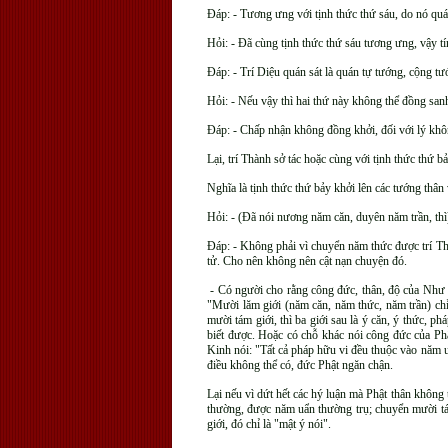
Ðáp: - Tương ưng với tịnh thức thứ sáu, do nó quá
Hỏi: - Ðã cùng tịnh thức thứ sáu tương ưng, vậy tí
Ðáp: - Trí Diệu quán sát là quán tự tướng, cộng tướ
Hỏi: - Nếu vậy thì hai thứ này không thể đồng sanh
Ðáp: - Chấp nhận không đồng khởi, đối với lý khôn
Lại, trí Thành sở tác hoặc cùng với tịnh thức thứ 
Nghĩa là tịnh thức thứ bảy khởi lên các tướng thân 
Hỏi: - (Ðã nói nương năm căn, duyên năm trần, thì
Ðáp: - Không phải vì chuyển năm thức được trí Th
tử. Cho nên không nên cật nạn chuyện đó.
- Có người cho rằng công đức, thân, độ của Như l
"Mười lăm giới (năm căn, năm thức, năm trần) chỉ 
mười tám giới, thì ba giới sau là ý căn, ý thức, p
biết được. Hoặc có chỗ khác nói công đức của Phậ
Kinh nói: "Tất cả pháp hữu vi đều thuộc vào năm uẩ
điều không thể có, đức Phật ngăn chận.
Lại nếu vì dứt hết các hý luận mà Phật thân không t
thường, được năm uẩn thường trụ; chuyển mười tá
giới, đó chỉ là "mật ý nói".