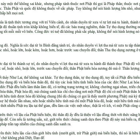
ộ này một thể không sai khác, nhưng pháp tánh thuộc nơi Phật thì gọi là Pháp thân; thuộc nơi 
ác. Thân Phật và quốc độ không thuộc về sắc pháp. Tuy không thể nói hình lượng lớn nhỏ, như
hắp hết mọi nơi.
a là tịnh thức tương ưng với trí Viên cảnh, do nhân duyên từ xưa vì tự lợi mà tu hành, thành 
Phật độ thuần tịnh tròn khắp không biến tế, đủ các báu trang nghiêm, thân Tự thọ dụng thường
ớng tốt mỗi mỗi vô biên. Công đức trí tuệ đã không phải sắc pháp, không thể nói hình lượng 
 độ. Nghĩa là sức đại từ bi Bình đẳng tánh trí, do nhân duyên vì lợi tha mà từ xưa tu tập thàn
oặc nhỏ, hoặc lớn, hoặc kém, hoặc hơn, hoặc trước sau chuyển đổi; thân Tha thọ dụng nương ở
c đại từ bi thành sự trí, do nhân duyên vì lợi tha mà từ xưa tu hành đã thành thục Phật độ vô 
ặc uế, hoặc nhỏ, hoặc lớn, trước sau chuyển đổi; thân Phật biến hóa nương đó mà ở. Thân lượn
ết thảy Như Lai, thể không sai khác. Tự thọ dụng thân, tự thọ dụng độ, tuy tất cả Phật đều bi
họ dụng độ và biến hóa thân độ, thì tùy các loài hữu tình biến hóa của các đức Như Lai hó
 đức Phật đều biến làm thân làm độ, có tướng trạng tương tợ, không chướng ngại nhau, triển 
t hóa thân, Phật hóa độ, mà chúng sanh kia chỉ cho rằng nơi một Phật độ chỉ có một Phật thân 
i với hữu tình được hóa độ không chung (thì dù chúng có gọi là thấy mười phương Phật) mà kỳ th
có sự hệ thuộc lẫn nhau, nên hoặc nhiều hữu tình mà chỉ một Phật hóa độ, hoặc một hữu tình m
 nhiều Phật trụ lậu tại thế gian, đều làm các việc mệt nhọc, thật là vô ích, vì một Phật cũng c
 trên thức vô lậu của Phật biến hiện, thì thân độ ấy đều là thiện vô lậu đồng thời với thức năng
 đế. Còn nếu là tướng uẩn, xứ, giới trên thức chúng sanh dựa theo Phật độ này mà biến ra, t
 pháp trần tạp nhiễm của chúng sanh dẫn sanh ra.
rên thức hữu lậu của chín giới hữu tình (mười giới, trừ Phật giới) mà biến hiện, thì nó là hữu
 chứ không phải Diệt, Ðạo đế.