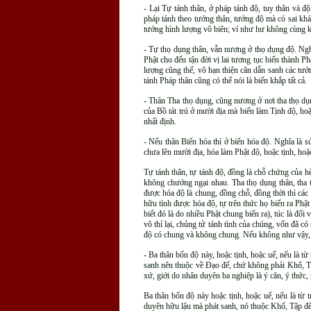
- Lại Tự tánh thân, ở pháp tánh độ, tuy thân và đ
pháp tánh theo tướng thân, tướng độ mà có sai kh
tướng hình lượng vô biên; ví như hư không cùng k
- Tự thọ dụng thân, vẫn nương ở thọ dụng độ. Nghĩ
Phật cho đến tận đời vị lai tương tục biến thành 
lượng cũng thế, vô hạn thiện căn dẫn sanh các tư
tánh Pháp thân cũng có thể nói là biến khắp tất cả.
- Thân Tha thọ dụng, cũng nương ở nơi tha thọ dụng
của Bồ tát trú ở mười địa mà biến làm Tịnh độ, h
nhất định.
- Nếu thân Biến hóa thì ở biến hóa độ. Nghĩa là sứ
chưa lên mười địa, hóa làm Phật độ, hoặc tịnh, ho
Tự tánh thân, tự tánh độ, đồng là chỗ chứng của h
không chướng ngại nhau. Tha thọ dụng thân, tha t
được hóa độ là chung, đồng chỗ, đồng thời thì các
hữu tình được hóa độ, tự trên thức họ biến ra Phậ
biết đó là do nhiều Phật chung biến ra), túc là đố
vô thỉ lại, chủng tử tánh tình của chúng, vốn đã 
độ có chung và không chung. Nếu không như vậy, thời
- Ba thân bốn độ này, hoặc tịnh, hoặc uế, nếu là từ
sanh nên thuộc về Ðạo đế, chứ không phải Khổ, Tập
xứ, giới do nhân duyên ba nghiệp là ý căn, ý thức,
Ba thân bốn độ này hoặc tịnh, hoặc uế, nếu là từ t
duyên hữu lậu mà phát sanh, nó thuộc Khổ, Tập đế