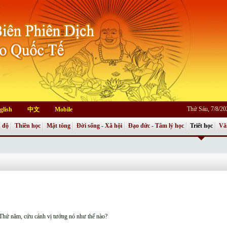
Thứ Sáu, 7/8/2
glish
中文
Mobile
 độ
Thiền học
Mật tông
Đời sống - Xã hội
Đạo đức - Tâm lý học
Triết học
Vă
 Thứ năm, cứu cánh vị tướng nó như thế nào?