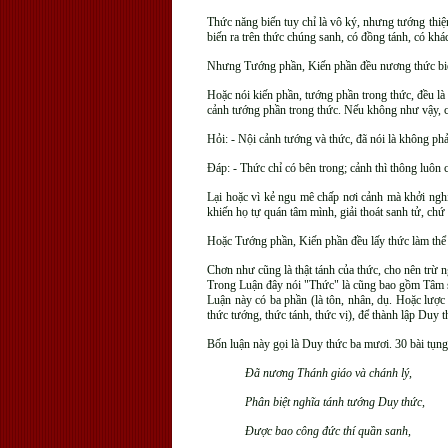
Thức năng biến tuy chỉ là vô ký, nhưng tướng thiện
biến ra trên thức chúng sanh, có đồng tánh, có kh
Nhưng Tướng phần, Kiến phần đều nương thức biến 
Hoặc nói kiến phần, tướng phần trong thức, đều là
cảnh tướng phần trong thức. Nếu không như vậy, c
Hỏi: - Nội cảnh tướng và thức, đã nói là không phả
Ðáp: - Thức chỉ có bên trong; cảnh thì thông luôn 
Lại hoặc vì kẻ ngu mê chấp nơi cảnh mà khởi nghi
khiến họ tự quán tâm mình, giải thoát sanh tử, ch
Hoặc Tướng phần, Kiến phần đều lấy thức làm thể 
Chơn như cũng là thật tánh của thức, cho nên trừ n
Trong Luận đây nói "Thức" là cũng bao gồm Tâm s
Luận này có ba phần (là tôn, nhân, dụ. Hoặc lược
thức tướng, thức tánh, thức vị), để thành lập Duy
Bốn luận này gọi là Duy thức ba mươi. 30 bài tụn
Ðã nương Thánh giáo và chánh lý,
Phân biệt nghĩa tánh tướng Duy thức,
Ðược bao công đức thí quần sanh,