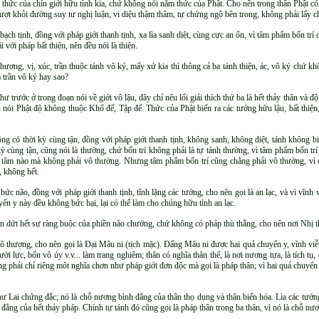
 thức của chín giới hữu tình kia, chứ không nói năm thức của Phât. Cho nên trong thân Phật có
vượt khỏi đường suy tư nghị luận, vi diệu thậm thâm, tự chứng ngộ bên trong, không phải lấy c
h bạch tịnh, đồng với pháp giới thanh tịnh, xa lìa sanh diệt, cùng cực an ổn, vì tâm phẩm bốn tr
 với pháp bất thiện, nên đều nói là thiện.
hương, vị, xúc, trần thuộc tánh vô ký, mấy xứ kia thì thông cả ba tánh thiện, ác, vô ký chứ khô
 trần vô ký hay sao?
hư trước ở trong đoạn nói về giới vô lậu, đây chỉ nêu lối giải thích thứ ba là hết thảy thân và 
ên nói Phật độ không thuộc Khổ đế, Tập đế. Thức của Phật biến ra các tướng hữu lậu, bất thiện
ông có thời kỳ cùng tận, đồng với pháp giới thanh tịnh, không sanh, không diệt, tánh không b
cùng tận, cũng nói là thường, chứ bốn trí không phải là tự tánh thường, vì tâm phẩm bốn trí t
c tâm nào mà không phải vô thường. Nhưng tâm phẩm bốn trí cũng chẳng phải vô thường, vì 
, không hết.
c não, đồng với pháp giới thanh tịnh, tĩnh lặng các tướng, cho nên gọi là an lạc, và vì vĩnh viễ
yển y này đều không bức hại, lại có thể làm cho chúng hữu tình an lạc.
 dứt hết sự ràng buộc của phiền não chướng, chứ không có pháp thù thắng, cho nên nơi Nhị thừa
 thượng, cho nên gọi là Ðại Mâu ni (tịch mặc). Ðấng Mâu ni được hai quả chuyển y, vĩnh viễn
i lực, bốn vô úy v.v... làm trang nghiêm; thân có nghĩa thân thể, là nơi nương tựa, là tích tụ
ng phải chỉ riêng môt nghĩa chơn như pháp giới đơn độc mà gọi là pháp thân; vì hai quả chuyển
hư Lai chứng đắc; nó là chỗ nương bình đẳng của thân thọ dụng và thân biến hóa. Lìa các tướng
h đẳng của hết thảy pháp. Chính tự tánh đó cũng gọi là pháp thân trong ba thân, vì nó là chỗ nư