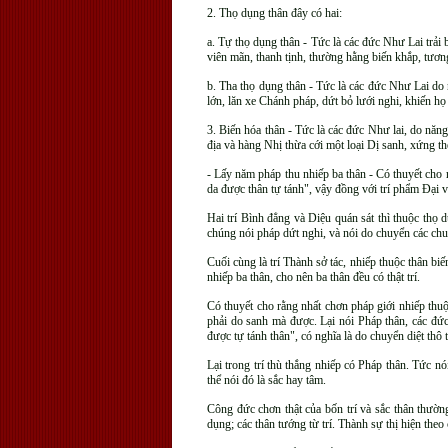
2. Thọ dụng thân đây có hai:
a. Tự thọ dụng thân - Tức là các đức Như Lai trải b
viên mãn, thanh tịnh, thường hằng biến khắp, tương 
b. Tha thọ dụng thân - Tức là các đức Như Lai do n
lớn, lăn xe Chánh pháp, dứt bỏ lưới nghi, khiến họ 
3. Biến hóa thân - Tức là các đức Như lai, do năng
địa và hàng Nhị thừa cới một loại Dị sanh, xứng th
- Lấy năm pháp thu nhiếp ba thân - Có thuyết cho r
da được thân tự tánh", vậy đồng với trí phẩm Ðại
Hai trí Bình đẳng và Diệu quán sát thì thuộc thọ dụ
chúng nói pháp dứt nghi, và nói do chuyển các ch
Cuối cùng là trí Thành sở tác, nhiếp thuộc thân bi
nhiếp ba thân, cho nên ba thân đều có thật trí.
Có thuyết cho rằng nhất chơn pháp giới nhiếp thuộ
phải do sanh mà được. Lại nói Pháp thân, các đứ
được tự tánh thân", có nghĩa là do chuyển diệt thô
Lại trong trí thù thắng nhiếp có Pháp thân. Tức nó
thể nói đó là sắc hay tâm.
Công đức chơn thật của bốn trí và sắc thân thường
dụng; các thân tướng từ trí. Thành sự thị hiện theo 