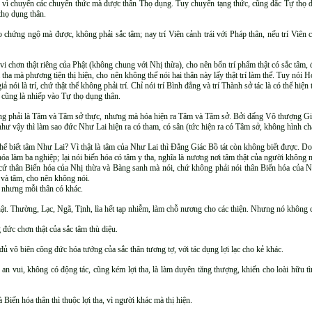
, vì chuyển các chuyển thức mà được thân Thọ dụng. Tuy chuyển tạng thức, cũng đắc Tự thọ d
thọ dụng thân.
o chứng ngộ mà được, không phải sắc tâm; nay trí Viên cảnh trái với Pháp thân, nếu trí Viên
i chơn thật riêng của Phật (không chung với Nhị thừa), cho nên bốn trí phẩm thật có sắc tâm, 
tha mà phương tiện thị hiện, cho nên không thể nói hai thân này lấy thật trí làm thể. Tuy nói 
 giả nói là trí, chứ thật thể không phải trí. Chỉ nói trí Bình đẳng và trí Thành sở tác là có thể h
ày cũng là nhiếp vào Tự thọ dụng thân.
ng phải là Tâm và Tâm sở thực, nhưng mà hóa hiện ra Tâm và Tâm sở. Bởi đấng Vô thượng Giác
 vậy thì làm sao đức Như Lai hiện ra có tham, có sân (tức hiện ra có Tâm sở, không hình chất
hể biết tâm Như Lai? Vì thật là tâm của Như Lai thì Ðẳng Giác Bồ tát còn không biết được. Do 
 hóa làm ba nghiệp; lại nói biến hóa có tâm y tha, nghĩa là nương nơi tâm thật của người khôn
 cứ thân Biến hóa của Nhị thừa và Bàng sanh mà nói, chứ không phải nói thân Biến hóa của 
 và tâm, cho nên không nói.
 nhưng mỗi thân có khác.
thật. Thường, Lạc, Ngã, Tịnh, lìa hết tạp nhiễm, làm chỗ nương cho các thiện. Nhưng nó không 
 đức chơn thật của sắc tâm thù diệu.
đủ vô biên công đức hóa tướng của sắc thân tương tợ, với tác dụng lợi lạc cho kẻ khác.
tịnh an vui, không có động tác, cũng kém lợi tha, là làm duyên tăng thượng, khiến cho loài hữu 
 Biến hóa thân thì thuộc lợi tha, vì người khác mà thị hiện.