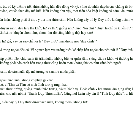
, ác, vô ký biến ra trên thức không hẳn đều đồng vô ký, vì nó do nhân duyên của chủng tử bi t
ác tánh, chuẩn theo đây mà biết. Nếu không như vậy, thời thân hóa Phật không có năm uẩn, mười
hiện, chẳng phải là thực y tha như thức tánh. Nếu không vậy thì lý Duy thức không thành, vì
 duyên sanh, đều là y tha khởi, hư và thực giống như thức. Nói chữ "Duy" là chỉ để khiển trừ
ăn bản trí duyên chơn như, chơn như đó cũng không thật hay sao?
i hư giả, vậy tại sao chỉ nói là "Duy thức" mà không nói "duy cảnh"?
cả trong ngoài đều có. Vì sợ xen lạm với tướng biến kế chấp bên ngoài cho nên nói là "Duy thứ
ệp phiền não, chịu sanh tử trầm luân, không biết tự quán tâm, siêng cầu ra khỏi, vì thương
ứ không phải bảo cảnh bên trong thức cũng hoàn toàn không thật có như cảnh bên ngoài.
tánh, do sức huân tập mà tương tợ sanh ra nhiều phần.
goài thức tánh, không có pháp gì khác.
ở, vì Tâm và Tâm sở nhất định tương ưng nhau.
 tiêu thức tướng, quảng minh thức tướng, và tu hành vị. Hoặc cảnh - hai mươi lăm tụng đầu; 
 thức, cho nên nói là "Thành Duy Thức Luận". Cũng nói Luận này tên là "Tịnh Duy thức", vì hi
g, hiển bày lý Duy thức được viên mãn, không thêm, không bớt.