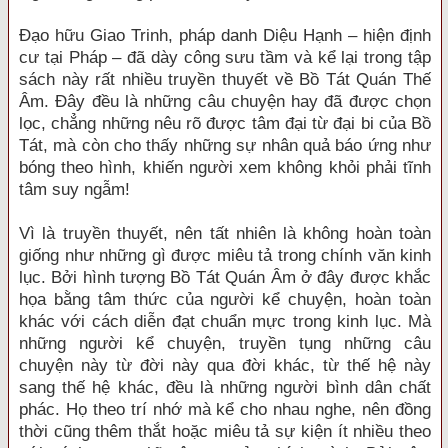
Đạo hữu Giao Trinh, pháp danh Diệu Hạnh – hiện định
cư tại Pháp – đã dày công sưu tầm và kể lại trong tập
sách này rất nhiều truyền thuyết về Bồ Tát Quán Thế
Âm. Đây đều là những câu chuyện hay đã được chọn
lọc, chẳng những nêu rõ được tâm đại từ đại bi của Bồ
Tát, mà còn cho thấy những sự nhân quả báo ứng như
bóng theo hình, khiến người xem không khỏi phải tĩnh
tâm suy ngẫm!
Vì là truyền thuyết, nên tất nhiên là không hoàn toàn
giống như những gì được miêu tả trong chính văn kinh
lục. Bởi hình tượng Bồ Tát Quán Âm ở đây được khắc
họa bằng tâm thức của người kể chuyện, hoàn toàn
khác với cách diễn đạt chuẩn mực trong kinh lục. Mà
những người kể chuyện, truyền tụng những câu
chuyện này từ đời này qua đời khác, từ thế hệ này
sang thế hệ khác, đều là những người bình dân chất
phác. Họ theo trí nhớ mà kể cho nhau nghe, nên đồng
thời cũng thêm thắt hoặc miêu tả sự kiện ít nhiều theo