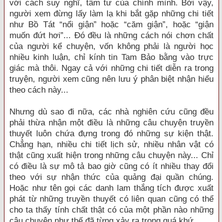
với cách suy nghĩ, tâm tư của chính mình. Bởi vậy,
người xem đừng lấy làm lạ khi bắt gặp những chi tiết
như Bồ Tát “nổi giận” hoặc “căm giận”, hoặc “giận
muốn đứt hơi”... Đó đều là những cách nói chơn chất
của người kể chuyện, vốn không phải là người học
nhiều kinh luận, chỉ kính tin Tam Bảo bằng vào trực
giác mà thôi. Ngay cả với những chi tiết diễn ra trong
truyện, người xem cũng nên lưu ý phân biệt nhận hiểu
theo cách này...
Nhưng dù sao đi nữa, các nhà nghiên cứu cũng đều
phải thừa nhận một điều là những câu chuyện truyền
thuyết luôn chứa đựng trong đó những sự kiện thật.
Chẳng hạn, nhiều chi tiết lịch sử, nhiều nhân vật có
thật cũng xuất hiện trong những câu chuyện này... Chỉ
có điều là sự mô tả bao giờ cũng có ít nhiều thay đổi
theo với sự nhận thức của quảng đại quần chúng.
Hoặc như tên gọi các danh lam thắng tích được xuất
phát từ những truyền thuyết có liên quan cũng có thể
cho ta thấy tính chất thật có của một phần nào những
câu chuyện như thế đã từng xảy ra trong quá khứ.