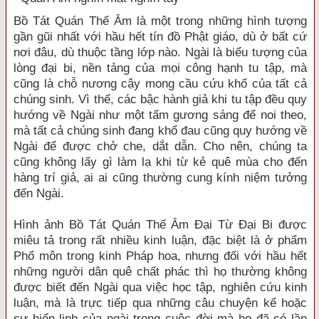
Bồ Tát Quán Thế Âm là một trong những hình tượng
gần gũi nhất với hầu hết tín đồ Phật giáo, dù ở bất cứ
nơi đâu, dù thuộc tầng lớp nào. Ngài là biểu tượng của
lòng đại bi, nền tảng của mọi công hạnh tu tập, mà
cũng là chỗ nương cậy mong cầu cứu khổ của tất cả
chúng sinh. Vì thế, các bậc hành giả khi tu tập đều quy
hướng về Ngài như một tấm gương sáng để noi theo,
mà tất cả chúng sinh đang khổ đau cũng quy hướng về
Ngài để được chở che, dắt dẫn. Cho nên, chúng ta
cũng không lấy gì làm lạ khi từ kẻ quê mùa cho đến
hàng trí giả, ai ai cũng thường cung kính niệm tưởng
đến Ngài.
Hình ảnh Bồ Tát Quán Thế Âm Đại Từ Đại Bi được
miêu tả trong rất nhiều kinh luận, đặc biệt là ở phẩm
Phổ môn trong kinh Pháp hoa, nhưng đối với hầu hết
những người dân quê chất phác thì họ thường không
được biết đến Ngài qua việc học tập, nghiên cứu kinh
luận, mà là trực tiếp qua những câu chuyện kể hoặc
sự hiển linh của ngài trong cuộc đời mà họ đã có lần