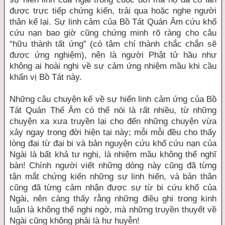
được trực tiếp chứng kiến, trải qua hoặc nghe người
thân kể lại. Sự linh cảm của Bồ Tát Quán Âm cứu khổ
cứu nạn bao giờ cũng chứng minh rõ ràng cho câu
“hữu thành tất ứng” (có tâm chí thành chắc chắn sẽ
được ứng nghiệm), nên là người Phật tử hầu như
không ai hoài nghi về sự cảm ứng nhiệm mầu khi cầu
khấn vị Bồ Tát này.
Những câu chuyện kể về sự hiển linh cảm ứng của Bồ
Tát Quán Thế Âm có thể nói là rất nhiều, từ những
chuyện xa xưa truyền lại cho đến những chuyện vừa
xảy ngay trong đời hiện tại này; mỗi mỗi đều cho thấy
lòng đại từ đại bi và bản nguyện cứu khổ cứu nạn của
Ngài là bất khả tư nghị, là nhiệm mầu không thể nghĩ
bàn! Chính người viết những dòng này cũng đã từng
tận mắt chứng kiến những sự linh hiển, và bản thân
cũng đã từng cảm nhận được sự từ bi cứu khổ của
Ngài, nên càng thấy rằng những điều ghi trong kinh
luận là không thể nghi ngờ, mà những truyền thuyết về
Ngài cũng không phải là hư huyễn!