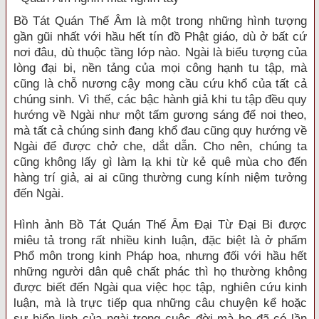
Bồ Tát Quán Thế Âm là một trong những hình tượng
gần gũi nhất với hầu hết tín đồ Phật giáo, dù ở bất cứ
nơi đâu, dù thuộc tầng lớp nào. Ngài là biểu tượng của
lòng đại bi, nền tảng của mọi công hạnh tu tập, mà
cũng là chỗ nương cậy mong cầu cứu khổ của tất cả
chúng sinh. Vì thế, các bậc hành giả khi tu tập đều quy
hướng về Ngài như một tấm gương sáng để noi theo,
mà tất cả chúng sinh đang khổ đau cũng quy hướng về
Ngài để được chở che, dắt dẫn. Cho nên, chúng ta
cũng không lấy gì làm lạ khi từ kẻ quê mùa cho đến
hàng trí giả, ai ai cũng thường cung kính niệm tưởng
đến Ngài.
Hình ảnh Bồ Tát Quán Thế Âm Đại Từ Đại Bi được
miêu tả trong rất nhiều kinh luận, đặc biệt là ở phẩm
Phổ môn trong kinh Pháp hoa, nhưng đối với hầu hết
những người dân quê chất phác thì họ thường không
được biết đến Ngài qua việc học tập, nghiên cứu kinh
luận, mà là trực tiếp qua những câu chuyện kể hoặc
sự hiển linh của ngài trong cuộc đời mà họ đã có lần