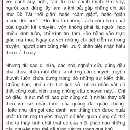
với cách suy nghĩ, tâm tư của chính mình. Bởi vậy,
người xem đừng lấy làm lạ khi bắt gặp những chi tiết
như Bồ Tát “nổi giận” hoặc “căm giận”, hoặc “giận
muốn đứt hơi”... Đó đều là những cách nói chơn chất
của người kể chuyện, vốn không phải là người học
nhiều kinh luận, chỉ kính tin Tam Bảo bằng vào trực
giác mà thôi. Ngay cả với những chi tiết diễn ra trong
truyện, người xem cũng nên lưu ý phân biệt nhận hiểu
theo cách này...
Nhưng dù sao đi nữa, các nhà nghiên cứu cũng đều
phải thừa nhận một điều là những câu chuyện truyền
thuyết luôn chứa đựng trong đó những sự kiện thật.
Chẳng hạn, nhiều chi tiết lịch sử, nhiều nhân vật có
thật cũng xuất hiện trong những câu chuyện này... Chỉ
có điều là sự mô tả bao giờ cũng có ít nhiều thay đổi
theo với sự nhận thức của quảng đại quần chúng.
Hoặc như tên gọi các danh lam thắng tích được xuất
phát từ những truyền thuyết có liên quan cũng có thể
cho ta thấy tính chất thật có của một phần nào những
câu chuyện như thế đã từng xảy ra trong quá khứ.