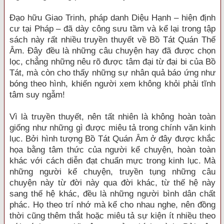
Đạo hữu Giao Trinh, pháp danh Diệu Hạnh – hiện định
cư tại Pháp – đã dày công sưu tầm và kể lại trong tập
sách này rất nhiều truyền thuyết về Bồ Tát Quán Thế
Âm. Đây đều là những câu chuyện hay đã được chọn
lọc, chẳng những nêu rõ được tâm đại từ đại bi của Bồ
Tát, mà còn cho thấy những sự nhân quả báo ứng như
bóng theo hình, khiến người xem không khỏi phải tĩnh
tâm suy ngẫm!
Vì là truyền thuyết, nên tất nhiên là không hoàn toàn
giống như những gì được miêu tả trong chính văn kinh
lục. Bởi hình tượng Bồ Tát Quán Âm ở đây được khắc
họa bằng tâm thức của người kể chuyện, hoàn toàn
khác với cách diễn đạt chuẩn mực trong kinh lục. Mà
những người kể chuyện, truyền tụng những câu
chuyện này từ đời này qua đời khác, từ thế hệ này
sang thế hệ khác, đều là những người bình dân chất
phác. Họ theo trí nhớ mà kể cho nhau nghe, nên đồng
thời cũng thêm thắt hoặc miêu tả sự kiện ít nhiều theo