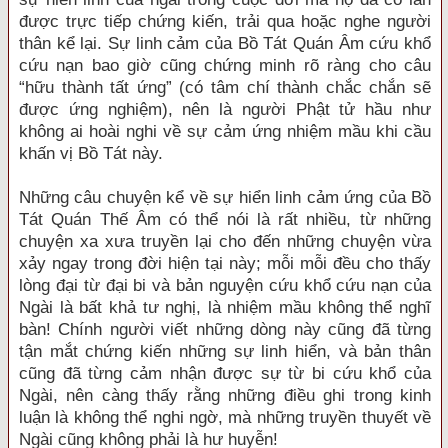
được trực tiếp chứng kiến, trải qua hoặc nghe người
thân kể lại. Sự linh cảm của Bồ Tát Quán Âm cứu khổ
cứu nạn bao giờ cũng chứng minh rõ ràng cho câu
“hữu thành tất ứng” (có tâm chí thành chắc chắn sẽ
được ứng nghiệm), nên là người Phật tử hầu như
không ai hoài nghi về sự cảm ứng nhiệm mầu khi cầu
khấn vị Bồ Tát này.
Những câu chuyện kể về sự hiển linh cảm ứng của Bồ
Tát Quán Thế Âm có thể nói là rất nhiều, từ những
chuyện xa xưa truyền lại cho đến những chuyện vừa
xảy ngay trong đời hiện tại này; mỗi mỗi đều cho thấy
lòng đại từ đại bi và bản nguyện cứu khổ cứu nạn của
Ngài là bất khả tư nghị, là nhiệm mầu không thể nghĩ
bàn! Chính người viết những dòng này cũng đã từng
tận mắt chứng kiến những sự linh hiển, và bản thân
cũng đã từng cảm nhận được sự từ bi cứu khổ của
Ngài, nên càng thấy rằng những điều ghi trong kinh
luận là không thể nghi ngờ, mà những truyền thuyết về
Ngài cũng không phải là hư huyễn!