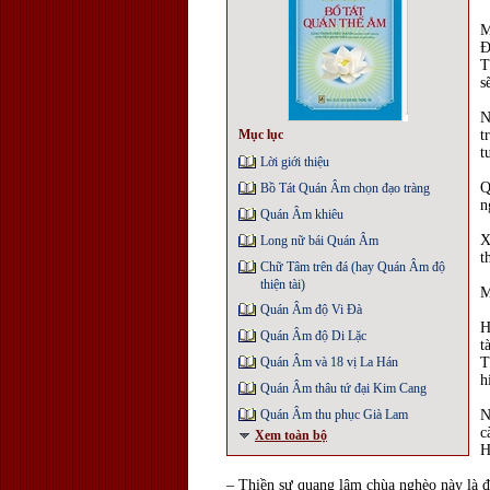
M
Đ
T
s
N
Mục lục
t
t
Lời giới thiệu
Q
Bồ Tát Quán Âm chọn đạo tràng
n
Quán Âm khiêu
X
Long nữ bái Quán Âm
t
Chữ Tâm trên đá (hay Quán Âm độ
thiện tài)
M
Quán Âm độ Vi Đà
H
Quán Âm độ Di Lặc
t
Quán Âm và 18 vị La Hán
T
h
Quán Âm thâu tứ đại Kim Cang
Quán Âm thu phục Già Lam
N
c
Xem toàn bộ
H
– Thiền sư quang lâm chùa nghèo này là để