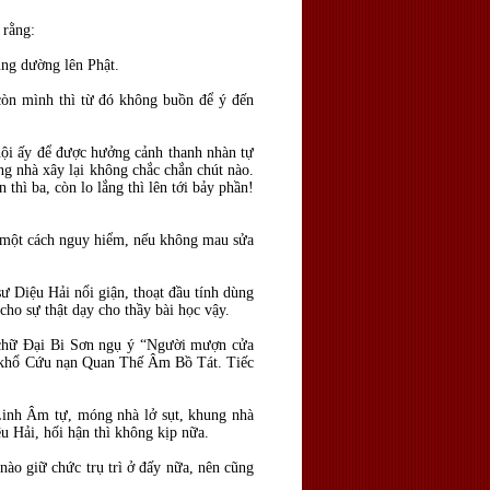
 rằng:
úng dường lên Phật.
còn mình thì từ đó không buồn để ý đến
hội ấy để được hưởng cảnh thanh nhàn tự
ng nhà xây lại không chắc chắn chút nào.
hì ba, còn lo lắng thì lên tới bảy phần!
g một cách nguy hiểm, nếu không mau sửa
ư Diệu Hải nổi giận, thoạt đầu tính dùng
cho sự thật dạy cho thầy bài học vậy.
a chữ Đại Bi Sơn ngụ ý “Người mượn cửa
ứu khổ Cứu nạn Quan Thế Âm Bồ Tát. Tiếc
inh Âm tự, móng nhà lở sụt, khung nhà
u Hải, hối hận thì không kịp nữa.
ào giữ chức trụ trì ở đấy nữa, nên cũng