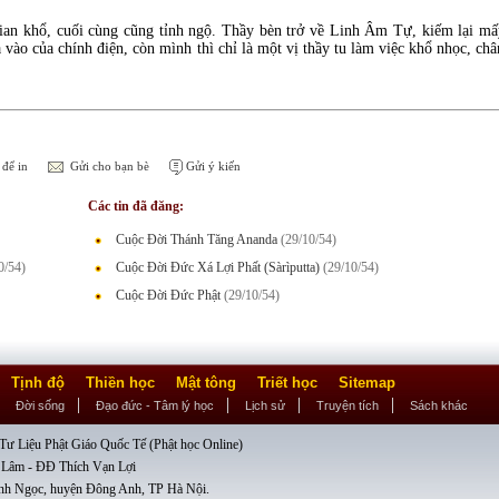
ian khổ, cuối cùng cũng tỉnh ngộ. Thầy bèn trở về Linh Âm Tự, kiếm lại m
 vào của chính điện, còn mình thì chỉ là một vị thầy tu làm việc khổ nhọc, ch
để in
Gửi cho bạn bè
Gửi ý kiến
Các tin đã đăng:
Cuộc Đời Thánh Tăng Ananda
(29/10/54)
0/54)
Cuộc Ðời Ðức Xá Lợi Phất (Sàrìputta)
(29/10/54)
Cuộc Đời Đức Phật
(29/10/54)
Tịnh độ
Thiền học
Mật tông
Triết học
Sitemap
Đời sống
Đạo đức - Tâm lý học
Lịch sử
Truyện tích
Sách khác
ư Liệu Phật Giáo Quốc Tế (Phật học Online)
 Lâm - ĐĐ Thích Vạn Lợi
nh Ngọc, huyện Đông Anh, TP Hà Nội.