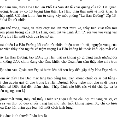
ột năm kia, thầy Hoa Đạo lên Phổ Đà Sơn dự lễ khai quang của Bồ Tát Quá
ường, trong ấy có 18 tượng kim thân La Hán, thần thái mỗi vị mỗi khác, 
hầy nghĩ: Giá như Linh Âm tự cũng xây một phòng “La Hán Đường” đắp 18 t
ẽ khá lên rất nhiều.
ghĩ thế xong, trong trí thầy chợt loé lên một mưu kế, thầy bèn xuất tiền mư
rộm phạm tướng của 18 La Hán, đem trở về Linh Âm tự, rồi vội vội vàng v
ượng La Hán một cách qua loa sơ sài.
uả nhiên La Hán Đường lôi cuốn rất nhiều thiện nam tín nữ, nguyện vọng củ
gờ việc thầy nhờ người vẽ trộm tượng La Hán không hề thoát khỏi cặp mắt củ
ây La Hán Đường, tạo tượng La Hán thật ra không có gì đáng trách nhưng độ
hì không được chính đáng cho lắm, khiến cho Quán Âm cảm thấy khó chịu tron
ột năm sau, Quán Âm Đại sĩ bước lên đài sen bay đến gặp thầy Hoa Đạo và 
ôm ấy thầy Hoa Đạo mặc tăng bào bằng lụa, trên khoác chiếc cà sa dệt bằng c
ài chủ quyền quý đi dạo trong La Hán Đường, bỗng nghe một chú sa di thưa 
hiền sư Diệu Hải đến thăm chùa. Thầy đành cáo biệt các vị thí chủ ấy, và 
iên ngang, cao kỳ.
gước mắt nhìn, thầy chỉ thấy Thiền sư Diệu Hải nọ đầu đội mũ tăng cũ kỹ, 
à sa vải thô, cổ đeo chuỗi tràng hạt nhỏ rức, tuổi không ngoài 30, chỉ có tư
oa Đạo hỏi thăm qua loa, hỏi một cách lạnh lùng:
 giảng kinh thuyết Pháp hay là...