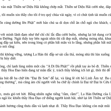
g vào mặt Thiền sư Diệu Hải không chớp mắt. Thiền sư Diệu Hải cười nhẹ, đáp
tôi muốn xin thầy cho tôi ở trọ quý chùa vài ngày, vì có chút tịnh tài muốn c
ốn cúng dường lên Phật” mới bảo chú sa di dọn chỗ ăn chỗ ngủ cho khách, 
với mình lãnh đạm như thế chỉ chỉ lắc đầu cười buồn, nhưng lại lợi dụng cơ 
Hán Đường. Ngài thấy tuy bên ngoài nhìn thì rất đẹp mắt, nhưng móng nhà, khu
đắp sai kiểu, nên trong lòng có phần bất mãn và lo lắng, nhưng phần bất mãn t
o nói rằng:
hì không vững, tượng La Hán thì đắp sơ sài cẩu thả, móng nhà thì lún xuốn
bị hủy diệt.
g, chỉ lạnh lùng niệm một câu “A Di Đà Phật!” rồi phất tay áo bỏ đi. Thiền s
 thầy Hoa Đạo hiện đang tự mãn đắc ý, trách thầy không ích lợi gì, thôi thì để 
a bút đề ba chữ lớn “Đại Bi Sơn” để lại, và lặng lẽ rời bỏ Linh Âm tự. B
đáng thương”, mà cũng ám chỉ người viết ba chữ ấy chính là Đại từ Đại bi C
.
 mưa gió tơi bời. Bỗng nhiên nghe tiếng “rầm, rầm!”, La Hán Đường của L
ngã lóc khiến thầy Hoa Đạo cứ điếng người kinh hãi, nhớ lại lời Thiền sư Diệ
hành hương cũng thưa dần và lạnh nhạt đi. Thầy Hoa Đạo không còn mặt mũi n