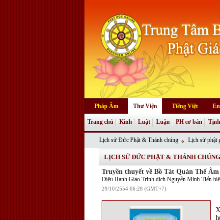
Pháp Âm
Thư Viện
Tiếng Việt
En
Trang chủ
Kinh
Luật
Luận
PH cơ bản
Tịnh
Lịch sử Đức Phật & Thánh chúng
Lịch sử phật g
LỊCH SỬ ĐỨC PHẬT & THÁNH CHÚN
Truyền thuyết về Bồ Tát Quán Thế Âm
Diệu Hạnh Giao Trinh dịch Nguyễn Minh Tiến hiệu
29/10/2554 06:28 (GMT+7)
X
h