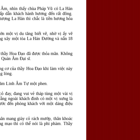
n Âm, nhìn thấy chùa Pháp Vũ có La Hán
hấp dẫn khách hành hương đến rất đông.
ượng La Hán thì chắc là tiền hương hỏa
ớn một vị du tăng biết vẽ, nhờ vị ấy vẽ
àng xây một tòa La Hán Đường và nắn 18
a thầy Hoa Đạo đã được thỏa mãn. Không
a Quán Âm Đại sĩ.
ng cơ của thầy Hoa Đạo khi làm việc này
g lòng.
thăm Linh Âm Tự một phen.
ỏ đay, đang vui vẻ tháp tùng một vài vị
rằng ngoài khách đình có một vị xưng là
bước đến phòng khách với một dáng điệu
chân mang giày cỏ rách mướp, thân khoác
ớng mạo thì có thể nói là phi phàm. Thầy