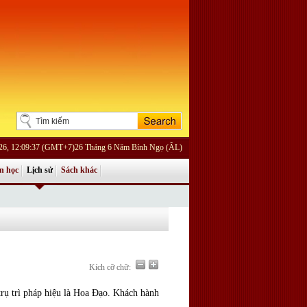
026, 12:09:37 (GMT+7)26 Tháng 6 Năm Bính Ngọ (ÂL)
n học
Lịch sử
Sách khác
Kích cỡ chữ:
trụ trì pháp hiệu là Hoa Đạo. Khách hành