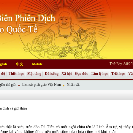
Thứ Bảy, 8/8/2
glish
中文
Mobile
 độ
Thiền học
Mật tông
Đời sống - Xã hội
Đạo đức - Tâm lý học
Triết học
Vă
iáo thế giới
Lịch sử phật giáo Việt Nam
Nhân vật
G
 đính và giới thiệu
ưa thật là xưa, trên đảo Tù Tiên có một ngôi chùa tên là Linh Âm tự, vị thầy 
ương lai vãng không đông nên mức sống của chùa cũng hơi khó khăn.