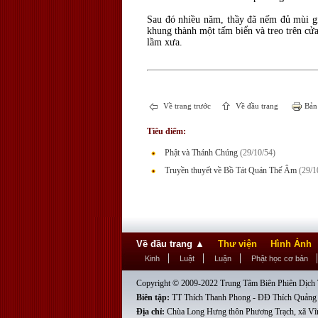
Sau đó nhiều năm, thầy đã nếm đủ mùi g
khung thành một tấm biển và treo trên cửa
lầm xưa.
Về trang trước
Về đầu trang
Bản 
Tiêu điểm:
Phật và Thánh Chúng
(29/10/54)
Truyền thuyết về Bồ Tát Quán Thế Âm
(29/1
Về đầu trang
▲
Thư viện
Hình Ảnh
Kinh
Luật
Luận
Phật học cơ bản
Copyright © 2009-2022 Trung Tâm Biên Phiên Dịch T
Biên tập:
TT Thích Thanh Phong - ĐĐ Thích Quảng
Địa chỉ:
Chùa Long Hưng thôn Phương Trạch, xã Vĩ