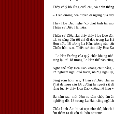
Thầy cố ý bỏ lửng cuối câu, và nhìn thẳn
– Trên đường hóa duyên đi ngang qua đây, 
Thầy Hoa Đạo nghe “có chút tịnh tài mu
Thiền sư Diệu Hải nữa.
Thiền sư Diệu Hải thấy thầy Hoa Đạo đối 
tại, từ sáng đến tối chỉ đi dạo trong La 
Hơn nữa, 18 tượng La Hán, tượng nào cũng 
Chiều hôm sau, Thiền sư tìm thầy Hoa Đạ
– La Hán Đường của quý chùa khung nhà t
sang lại thì 18 tượng La Hán thế nào cũng 
Nghe thế thầy Hoa Đạo không chút bằng lòn
lời nghiêm nghị quở trách, nhưng nghĩ lại,
Sáng sớm hôm sau, Thiền sư Diệu Hải mú
Phật để mưu cầu lợi dưỡng là người rất 
rằng lúc ấy thầy Hoa Đạo không hề hiểu ý
Ba năm sau, một đêm nọ sấm chớp ầm ầm,
nghiêng đổ, 18 tượng La Hán cũng ngã lăn 
Chùa Linh Âm bị tai nạn như thế, khách 
âm thầm ra đi vân du bốn phương.