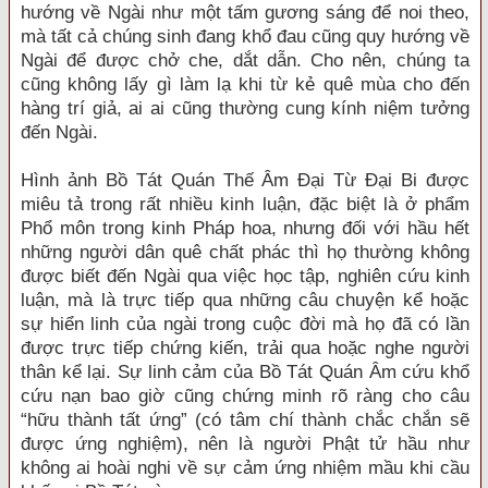
hướng về Ngài như một tấm gương sáng để noi theo,
mà tất cả chúng sinh đang khổ đau cũng quy hướng về
Ngài để được chở che, dắt dẫn. Cho nên, chúng ta
cũng không lấy gì làm lạ khi từ kẻ quê mùa cho đến
hàng trí giả, ai ai cũng thường cung kính niệm tưởng
đến Ngài.
Hình ảnh Bồ Tát Quán Thế Âm Đại Từ Đại Bi được
miêu tả trong rất nhiều kinh luận, đặc biệt là ở phẩm
Phổ môn trong kinh Pháp hoa, nhưng đối với hầu hết
những người dân quê chất phác thì họ thường không
được biết đến Ngài qua việc học tập, nghiên cứu kinh
luận, mà là trực tiếp qua những câu chuyện kể hoặc
sự hiển linh của ngài trong cuộc đời mà họ đã có lần
được trực tiếp chứng kiến, trải qua hoặc nghe người
thân kể lại. Sự linh cảm của Bồ Tát Quán Âm cứu khổ
cứu nạn bao giờ cũng chứng minh rõ ràng cho câu
“hữu thành tất ứng” (có tâm chí thành chắc chắn sẽ
được ứng nghiệm), nên là người Phật tử hầu như
không ai hoài nghi về sự cảm ứng nhiệm mầu khi cầu