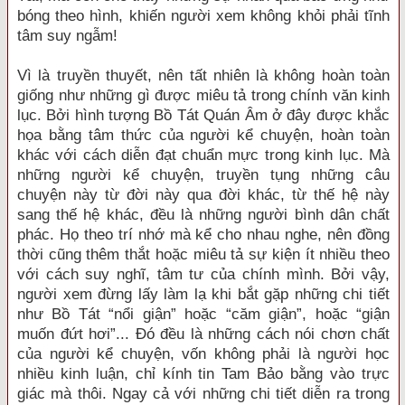
bóng theo hình, khiến người xem không khỏi phải tĩnh
tâm suy ngẫm!
Vì là truyền thuyết, nên tất nhiên là không hoàn toàn
giống như những gì được miêu tả trong chính văn kinh
lục. Bởi hình tượng Bồ Tát Quán Âm ở đây được khắc
họa bằng tâm thức của người kể chuyện, hoàn toàn
khác với cách diễn đạt chuẩn mực trong kinh lục. Mà
những người kể chuyện, truyền tụng những câu
chuyện này từ đời này qua đời khác, từ thế hệ này
sang thế hệ khác, đều là những người bình dân chất
phác. Họ theo trí nhớ mà kể cho nhau nghe, nên đồng
thời cũng thêm thắt hoặc miêu tả sự kiện ít nhiều theo
với cách suy nghĩ, tâm tư của chính mình. Bởi vậy,
người xem đừng lấy làm lạ khi bắt gặp những chi tiết
như Bồ Tát “nổi giận” hoặc “căm giận”, hoặc “giận
muốn đứt hơi”... Đó đều là những cách nói chơn chất
của người kể chuyện, vốn không phải là người học
nhiều kinh luận, chỉ kính tin Tam Bảo bằng vào trực
giác mà thôi. Ngay cả với những chi tiết diễn ra trong