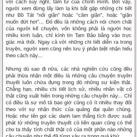
với cách suy nghĩ, tâm tư của chính mình. Bởi vậy,
người xem đừng lấy làm lạ khi bắt gặp những chi tiết
như Bồ Tát “nổi giận” hoặc “căm giận”, hoặc “giận
muốn đứt hơi”... Đó đều là những cách nói chơn chất
của người kể chuyện, vốn không phải là người học
nhiều kinh luận, chỉ kính tin Tam Bảo bằng vào trực
giác mà thôi. Ngay cả với những chi tiết diễn ra trong
truyện, người xem cũng nên lưu ý phân biệt nhận hiểu
theo cách này...
Nhưng dù sao đi nữa, các nhà nghiên cứu cũng đều
phải thừa nhận một điều là những câu chuyện truyền
thuyết luôn chứa đựng trong đó những sự kiện thật.
Chẳng hạn, nhiều chi tiết lịch sử, nhiều nhân vật có
thật cũng xuất hiện trong những câu chuyện này... Chỉ
có điều là sự mô tả bao giờ cũng có ít nhiều thay đổi
theo với sự nhận thức của quảng đại quần chúng.
Hoặc như tên gọi các danh lam thắng tích được xuất
phát từ những truyền thuyết có liên quan cũng có thể
cho ta thấy tính chất thật có của một phần nào những
câu chuyện như thế đã từng xảy ra trong quá khứ.