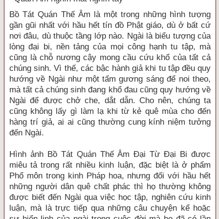
Bồ Tát Quán Thế Âm là một trong những hình tượng
gần gũi nhất với hầu hết tín đồ Phật giáo, dù ở bất cứ
nơi đâu, dù thuộc tầng lớp nào. Ngài là biểu tượng của
lòng đại bi, nền tảng của mọi công hạnh tu tập, mà
cũng là chỗ nương cậy mong cầu cứu khổ của tất cả
chúng sinh. Vì thế, các bậc hành giả khi tu tập đều quy
hướng về Ngài như một tấm gương sáng để noi theo,
mà tất cả chúng sinh đang khổ đau cũng quy hướng về
Ngài để được chở che, dắt dẫn. Cho nên, chúng ta
cũng không lấy gì làm lạ khi từ kẻ quê mùa cho đến
hàng trí giả, ai ai cũng thường cung kính niệm tưởng
đến Ngài.
Hình ảnh Bồ Tát Quán Thế Âm Đại Từ Đại Bi được
miêu tả trong rất nhiều kinh luận, đặc biệt là ở phẩm
Phổ môn trong kinh Pháp hoa, nhưng đối với hầu hết
những người dân quê chất phác thì họ thường không
được biết đến Ngài qua việc học tập, nghiên cứu kinh
luận, mà là trực tiếp qua những câu chuyện kể hoặc
sự hiển linh của ngài trong cuộc đời mà họ đã có lần