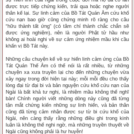
được trực tiếp chứng kiến, trải qua hoặc nghe người
thân kể lại. Sự linh cảm của Bồ Tát Quán Âm cứu khổ
cứu nạn bao giờ cũng chứng minh rõ ràng cho câu
“hữu thành tất ứng” (có tâm chí thành chắc chắn sẽ
được ứng nghiệm), nên là người Phật tử hầu như
không ai hoài nghi về sự cảm ứng nhiệm mầu khi cầu
khấn vị Bồ Tát này.
Những câu chuyện kể về sự hiển linh cảm ứng của Bồ
Tát Quán Thế Âm có thể nói là rất nhiều, từ những
chuyện xa xưa truyền lại cho đến những chuyện vừa
xảy ngay trong đời hiện tại này; mỗi mỗi đều cho thấy
lòng đại từ đại bi và bản nguyện cứu khổ cứu nạn của
Ngài là bất khả tư nghị, là nhiệm mầu không thể nghĩ
bàn! Chính người viết những dòng này cũng đã từng
tận mắt chứng kiến những sự linh hiển, và bản thân
cũng đã từng cảm nhận được sự từ bi cứu khổ của
Ngài, nên càng thấy rằng những điều ghi trong kinh
luận là không thể nghi ngờ, mà những truyền thuyết về
Ngài cũng không phải là hư huyễn!