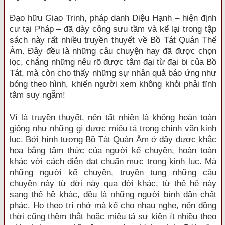
Đạo hữu Giao Trinh, pháp danh Diệu Hạnh – hiện định
cư tại Pháp – đã dày công sưu tầm và kể lại trong tập
sách này rất nhiều truyền thuyết về Bồ Tát Quán Thế
Âm. Đây đều là những câu chuyện hay đã được chọn
lọc, chẳng những nêu rõ được tâm đại từ đại bi của Bồ
Tát, mà còn cho thấy những sự nhân quả báo ứng như
bóng theo hình, khiến người xem không khỏi phải tĩnh
tâm suy ngẫm!
Vì là truyền thuyết, nên tất nhiên là không hoàn toàn
giống như những gì được miêu tả trong chính văn kinh
lục. Bởi hình tượng Bồ Tát Quán Âm ở đây được khắc
họa bằng tâm thức của người kể chuyện, hoàn toàn
khác với cách diễn đạt chuẩn mực trong kinh lục. Mà
những người kể chuyện, truyền tụng những câu
chuyện này từ đời này qua đời khác, từ thế hệ này
sang thế hệ khác, đều là những người bình dân chất
phác. Họ theo trí nhớ mà kể cho nhau nghe, nên đồng
thời cũng thêm thắt hoặc miêu tả sự kiện ít nhiều theo