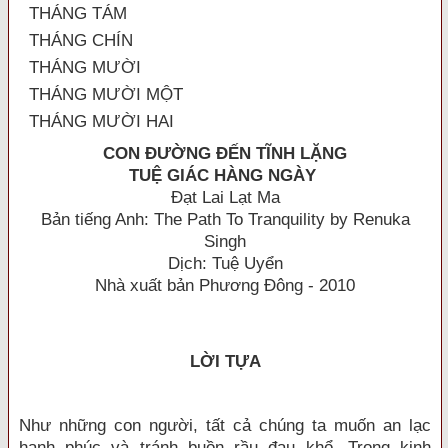
THÁNG TÁM
THÁNG CHÍN
THÁNG MƯỜI
THÁNG MƯỜI MỘT
THÁNG MƯỜI HAI
CON ĐƯỜNG ĐẾN TĨNH LẶNG
TUỆ GIÁC HÀNG NGÀY
Đạt Lai Lạt Ma
Bản tiếng Anh: The Path To Tranquility by Renuka
Singh
Dịch: Tuệ Uyển
Nhà xuất bản Phương Đông - 2010
LỜI TỰA
Như những con người, tất cả chúng ta muốn an lạc
hạnh phúc và tránh buồn rầu đau khổ. Trong kinh