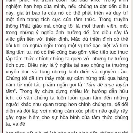
nghiệm hạn hẹp của mình, nếu chúng ta đạt đến điều
này, giá trị bao la của nó có thể phát triển và duy trì
một tình trạng tích cực của tâm thức. Trong truyền
thống Phật giáo mà chúng tôi là một thành viên, một
trong những ý nghĩa ảnh hưởng để làm điều này là
việc gắn liền với thiền định. Mặc dù thiền định có thể
đôi khi có nghĩa ngồi trong một vị thế đặc biệt và tĩnh
lặng tâm tư, nó có thể cũng bao gồm việc tiếp tục thực
tập tâm thức chính chúng ta quen với những tư tưởng
tích cực. Điều này là ý nghĩa tại sao chúng ta thường
xuyên đọc và tụng những kinh điển và nguyện cầu.
Chúng tôi đã tìm thấy một sự cảm hứng trải qua hàng
năm từ một tác phẩm ngắn gọi là “
Tám đề mục luyện
tâm
”. Trong ấy chứa đựng nhiều lời hướng dẫn hữu
ích, cố vấn chúng ta luôn luôn quan tâm đến những
người khác như quan trọng hơn chính chúng ta, để đối
diện và đối lập với những cảm xúc phiền não quấy rầy
gây nguy hiểm cho sự hòa bình của tâm thức chúng
ta, và để