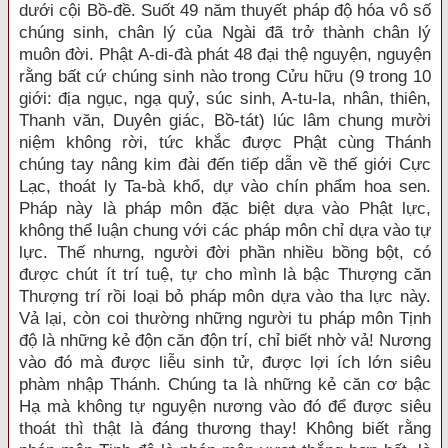
dưới cội Bồ-đề. Suốt 49 năm thuyết pháp độ hóa vô số
chúng sinh, chân lý của Ngài đã trở thành chân lý
muôn đời. Phật A-di-đà phát 48 đại thệ nguyện, nguyện
rằng bất cứ chúng sinh nào trong Cửu hữu (9 trong 10
giới: địa ngục, ngạ quỷ, súc sinh, A-tu-la, nhân, thiên,
Thanh văn, Duyên giác, Bồ-tát) lúc lâm chung mười
niệm không rời, tức khắc được Phật cùng Thánh
chúng tay nâng kim đài đến tiếp dẫn về thế giới Cực
Lạc, thoát ly Ta-bà khổ, dự vào chín phẩm hoa sen.
Pháp này là pháp môn đặc biệt dựa vào Phật lực,
không thể luận chung với các pháp môn chỉ dựa vào tự
lực. Thế nhưng, người đời phần nhiều bồng bột, có
được chút ít trí tuệ, tự cho mình là bậc Thượng căn
Thượng trí rồi loại bỏ pháp môn dựa vào tha lực này.
Vả lại, còn coi thường những người tu pháp môn Tịnh
độ là những kẻ độn căn độn trí, chỉ biết nhờ vả! Nương
vào đó mà được liễu sinh tử, được lợi ích lớn siêu
phàm nhập Thánh. Chúng ta là những kẻ căn cơ bậc
Hạ mà không tự nguyện nương vào đó để được siêu
thoát thì thật là đáng thương thay! Không biết rằng