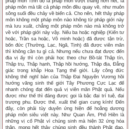
pháp môn Tịnh độ là pháp môn vượt thắng hơn hết, là
pháp môn mà tất cả pháp môn đều quay về, như muôn
sông suối đều chảy về biển cả. Cho nên, hết thảy pháp
môn không một pháp môn nào không từ pháp giới này
mà lưu xuất, chẳng một pháp môn nào mà không trở
về với pháp giới này vậy. Nếu ba hoặc nghiệp (Kiến tư
hoặc, Trần sa hoặc, Vô minh hoặc) đã được tận trừ,
bốn đức (Thường, Lạc, Ngã, Tịnh) đã được viên mãn
thì không cần tu gì cả. Nhưng nếu chưa đạt được đến
địa vị ấy thì còn phải học theo chư Bồ-tát Thập tín,
Thập trụ, Thập hạnh, Thập hồi hướng, Thập địa, Đẳng
giác trong khắp Hoa Tạng thế giới. Lấy công đức
không thể nghĩ bàn của Thập Đại Nguyện Vương hồi
hướng vãng sinh thế giới Tây Phương Cực Lạc để
nhanh chóng đạt đến quả vị viên mãn Phật quả. Nếu
được như thế thì đáng được gọi là bậc đại trí tuệ, đại
trượng phu. Được thế, xuất thế gian cung kính! Đến
đây, còn phải tùy duyên ứng hiện để hoằng dương
pháp môn siêu việt này. Như Quan Âm, Phổ Hiền là
những vị cổ Phật vì chúng sinh mà hiện 32 ứng hóa
thân, mong hết thảy chúng sinh đều thành Phật đạo.