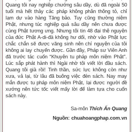
Quang tôi nay nghiệp chướng sâu dầy, dù đã ngoài 50
tuổi mà hết thảy các pháp không phân thông tỏ, chỉ
lạm dự vào hàng Tăng bảo. Tuy cũng thường niệm
Phật, nhưng túc nghiệp quá sâu dầy nên chưa được
cùng Phật tương ưng. Nhưng tôi tin 48 đại thệ nguyện
của đức Phật A-di-đà không hư dối, nhờ vào Phật lực
chắc chắn sẽ được vãng sinh nên chí nguyện của tôi
không ai lay chuyển được. Gần đây, Pháp sư Viên Anh
đã trước tác cuốn “Khuyên tu pháp môn niệm Phật”.
Lúc sắp phát hành thì Ngài nhờ tôi viết lời đầu sách.
Quang tôi già rồi! Tinh thần, sức lực không còn như
xưa, vả lại, từ lâu đã buông việc đèn sách. Nay may
mắn được tu pháp môn niệm Phật, lại được người đề
xướng nên tức tốc viết mấy lời để làm tựa cho cuốn
sách này.
Sa-môn
Thích Ấn Quang
Nguồn: chuahoangphap.com.vn