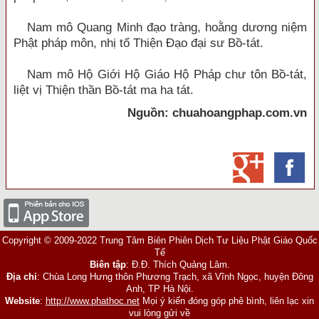
Nam mô Quang Minh đạo tràng, hoằng dương niệm
Phật pháp môn, nhị tổ Thiện Đạo đại sư Bồ-tát.
Nam mô Hộ Giới Hộ Giáo Hộ Pháp chư tôn Bồ-tát,
liệt vị Thiện thần Bồ-tát ma ha tát.
Nguồn: chuahoangphap.com.vn
Copyright © 2009-2022 Trung Tâm Biên Phiên Dịch Tư Liệu Phật Giáo Quốc
Tế
Biên tập
: Đ.Đ. Thích Quảng Lâm.
Địa chỉ
: Chùa Long Hưng thôn Phương Trạch, xã Vĩnh Ngọc, huyện Đông
Anh, TP Hà Nội.
Website
:
http://www.phathoc.net
Mọi ý kiến đóng góp phê bình, liên lạc xin
vui lòng gửi về