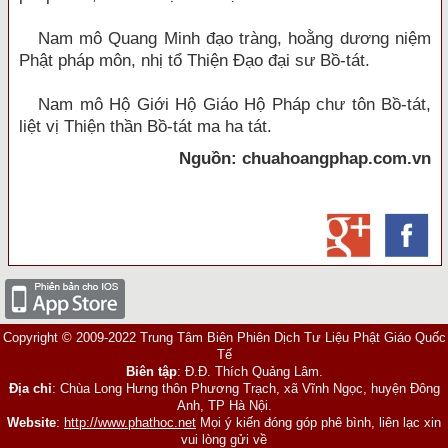
Nam mô Quang Minh đạo tràng, hoằng dương niệm
Phật pháp môn, nhị tổ Thiện Đạo đại sư Bồ-tát.
Nam mô Hộ Giới Hộ Giáo Hộ Pháp chư tôn Bồ-tát,
liệt vị Thiện thần Bồ-tát ma ha tát.
Nguồn: chuahoangphap.com.vn
Copyright © 2009-2022 Trung Tâm Biên Phiên Dịch Tư Liệu Phật Giáo Quốc
Tế
Biên tập
: Đ.Đ. Thích Quảng Lâm.
Địa chỉ
: Chùa Long Hưng thôn Phương Trạch, xã Vĩnh Ngọc, huyện Đông
Anh, TP Hà Nội.
Website
:
http://www.phathoc.net
Mọi ý kiến đóng góp phê bình, liên lạc xin
vui lòng gửi về