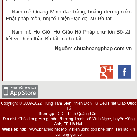
Nam mô Quang Minh đạo tràng, hoằng dương niệm
Phật pháp môn, nhị tổ Thiện Đạo đại sư Bồ-tát.
Nam mô Hộ Giới Hộ Giáo Hộ Pháp chư tôn Bồ-tát,
liệt vị Thiện thần Bồ-tát ma ha tát.
Nguồn: chuahoangphap.com.vn
Copyright © 2009-2022 Trung Tâm Biên Phiên Dịch Tư Liệu Phật Giáo Quốc
Tế
Biên tập
: Đ.Đ. Thích Quảng Lâm.
Địa chỉ
: Chùa Long Hưng thôn Phương Trạch, xã Vĩnh Ngọc, huyện Đông
Anh, TP Hà Nội.
Website
:
http://www.phathoc.net
Mọi ý kiến đóng góp phê bình, liên lạc xin
vui lòng gửi về