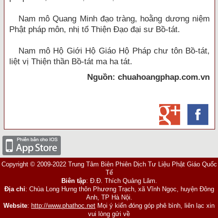
Nam mô Quang Minh đạo tràng, hoằng dương niệm
Phật pháp môn, nhị tổ Thiện Đạo đại sư Bồ-tát.
Nam mô Hộ Giới Hộ Giáo Hộ Pháp chư tôn Bồ-tát,
liệt vị Thiện thần Bồ-tát ma ha tát.
Nguồn: chuahoangphap.com.vn
Copyright © 2009-2022 Trung Tâm Biên Phiên Dịch Tư Liệu Phật Giáo Quốc
Tế
Biên tập
: Đ.Đ. Thích Quảng Lâm.
Địa chỉ
: Chùa Long Hưng thôn Phương Trạch, xã Vĩnh Ngọc, huyện Đông
Anh, TP Hà Nội.
Website
:
http://www.phathoc.net
Mọi ý kiến đóng góp phê bình, liên lạc xin
vui lòng gửi về