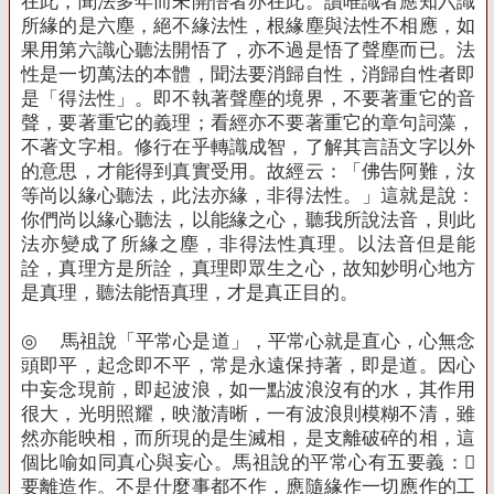
在此，聞法多年而未開悟者亦在此。讀唯識者應知六識
所緣的是六塵，絕不緣法性，根緣塵與法性不相應，如
果用第六識心聽法開悟了，亦不過是悟了聲塵而已。法
性是一切萬法的本體，聞法要消歸自性，消歸自性者即
是「得法性」。即不執著聲塵的境界，不要著重它的音
聲，要著重它的義理；看經亦不要著重它的章句詞藻，
不著文字相。修行在乎轉識成智，了解其言語文字以外
的意思，才能得到真實受用。故經云：「佛告阿難，汝
等尚以緣心聽法，此法亦緣，非得法性。」這就是說：
你們尚以緣心聽法，以能緣之心，聽我所說法音，則此
法亦變成了所緣之塵，非得法性真理。以法音但是能
詮，真理方是所詮，真理即眾生之心，故知妙明心地方
是真理，聽法能悟真理，才是真正目的。
◎
馬祖說「平常心是道」，平常心就是直心，心無念
頭即平，起念即不平，常是永遠保持著，即是道。因心
中妄念現前，即起波浪，如一點波浪沒有的水，其作用
很大，光明照耀，映澈清晰，一有波浪則模糊不清，雖
然亦能映相，而所現的是生滅相，是支離破碎的相，這
個比喻如同真心與妄心。馬祖說的平常心有五要義：
要離造作。不是什麼事都不作，應隨緣作一切應作的工