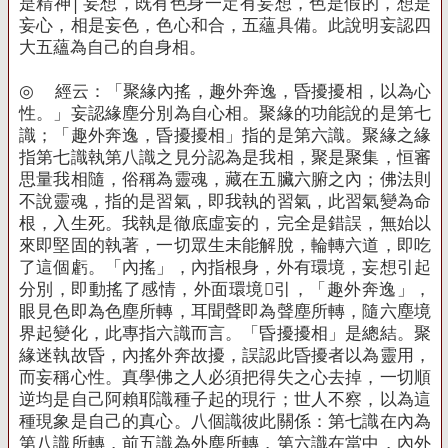
是精神│妄想，既有色身一定有妄想，色是假的，想是
妄心，相是妄色，色心和合，五蘊具備。此說明妄認四
大五蘊為自己的自身相。
◎
經云：「聚緣內搖，趣外奔逸，昏擾擾相，以為心
性。」妄認緣塵分別為自心相。聚緣的功能說的是第七
識；「趣外奔逸，昏擾擾相」指的是第六識。聚緣之緣
指第七識執第八識之見分認為是我相，聚是聚集，恒審
思量我相隨，俗稱為靈魂，藏在五臟六腑之內；佛法則
不說靈魂，指的是習氣，即我執的習氣，此習氣變為命
根，入生死。我執是徹底虛妄的，完全是錯誤，無始以
來即堅固的執著，一切眾生未能解脫，輪轉六道，即吃
了這個虧。「內搖」，內指根身，外有環境，妄想引起
分別，即動搖了感情，外面環境引，「趣外奔逸」，
眼見色即為色塵所轉，耳聞聲即為聲塵所轉，隨六塵境
界起變化，此專指六識而言。「昏擾擾相」是總結。聚
緣迷執故昏，內搖外奔故擾，誤認此昏擾者以為靈用，
而妄稱心性。真學佛之人必須把得失之心去掉，一切順
逆均是自己阿賴耶識種子起的現行；世人不察，以為這
種現象是自己的真心。八個識彼此關係：第七識在內為
第八識所轉，前五識為外塵所轉，第六識在當中，內外