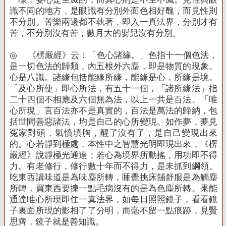
識不同的地方，是眼識有分別外面色相好醜，而見性則
不分別。苦樂兩邊都不執著，即入一真法界，分別才有
苦，不分別沒有苦，數月大的嬰兒沒有分別。
◎
《楞嚴經》云：「色心諸緣。」色指十一個色法，
是一切色法的歸類，內五根外六塵，即是物質的現象。
心是八識。諸緣包括能緣所緣，能緣是心，所緣是境。
「及心所使」即心所法，有五十一個，「諸所緣法」指
二十四個不相應及六個無為法，以上一共是百法。「唯
心所現」言百法亦不是真實的，百法是萬法的歸納，包
括世間善惡諸法，均是自己的心所變現。如作夢，夢見
冤家對頭，氣憤填胸，醒了沒有了，是自己變現出來
的。心若靜到極處，本性中之智慧光明即現出來，《楞
嚴經》說靜極光通達；若心為境界所動搖，用功即不得
力。有老修行，修行數十年而不得力，是未抓到綱領。
吃東西講味道是為味塵所轉，睡覺挑床舖舒服是為觸塵
所轉，買東西要揀一點毛病沒有的是為色塵所轉。果能
通達唯心所現即住一真法界，如每日照照鏡子，看看鏡
子裏面所現的影相了了分明，而毫不留一點痕跡，見賢
思齊，鏡子就是善知識。