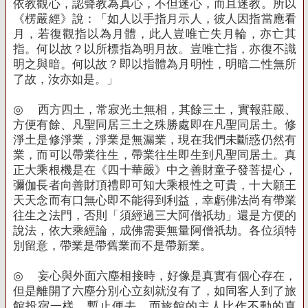
依教觀心，認聲教為真心，不但迷心，而且迷教。所以
《楞嚴經》說：「如人以手指月示人，彼人因指當應看
月，若復觀指以為月體，此人豈唯亡失月輪，亦亡其
指。何以故？以所標指為明月故。豈唯亡指，亦復不識
明之與暗。何以故？即以指體為月明性，明暗二性無所
了故，汝亦如是。」
◎
西方四土，常寂光土無相，其餘三土，實報莊嚴、
方便有餘、凡聖同居三土之殊勝處即在凡聖同居土。修
淨土是修淨業，淨業是無漏業，現在我們未斷惑仍然有
業，而可以帶業往生，帶業往生即生到凡聖同居土。真
正大乘根機是在《四十華嚴》中之善財童子發菩提心，
彌伽長者向善財頂禮即可知大乘根性之可貴，十大願王
天天念而有口無心即不能得到利益，幸虧佛法尚有帶業
往生之法門，否則「須經過三大阿僧祇劫」還是方便的
說法，依大乘經論，成佛需要無量阿僧祇劫。各位須特
別留意，帶業是帶舊業而不是帶新業。
◎
妄心與外面六塵相接時，好像是真實有個心存在，
但是離開了六塵分別心立刻就沒有了，如同客人到了旅
館投宿一樣，暫止便去，而旅館的主人比作不動的真