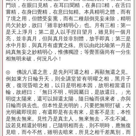
門頭，在眼曰見精，在耳曰聞精，在鼻曰精，在舌曰
嘗精，在身曰覺精，在意曰知精。本具精明之體，而有
了境之用，但體受妄熏，而有二種顛倒見妄未除，精明
尚欠於妙，故曰「雖非妙精明心」也。月有三相：第一
是天上淨月；第二是人以手捏目望月，雖見到一個月
亮，並非真月，但與真月並非別體，放手即真；第三是
水中月影，與真月有虛實之殊。所以由此比喻第一月是
純真無妄之妙精明心，惟佛獨證；等覺菩薩尚有一分生
相無明未破，何況凡小！
◎
佛說八還之意，是先列可還之相，再顯無還之見。
例如東方日輪升天，則全講堂皆有明曜之相，黑月子
夜，復現昏暗之相，以日是明相本因，故明相當還日
輪，故經曰：「無日不明，明因屬日，是故還日。」光
明從太陽來，還可以歸還太陽，隨日輪而俱來者，亦與
日輪而俱去也。但本性是光明的，只要把無明打破，大
光明藏即現前，有還即是有去有來，是客不是主，本性
是無去無來。見性乃是真主人，無來無去，不生不滅。
設若見精還於明相，已隨明相而去，則不明時，應無復
見暗，而今不然，雖明去暗來，所見之相千差萬別，而