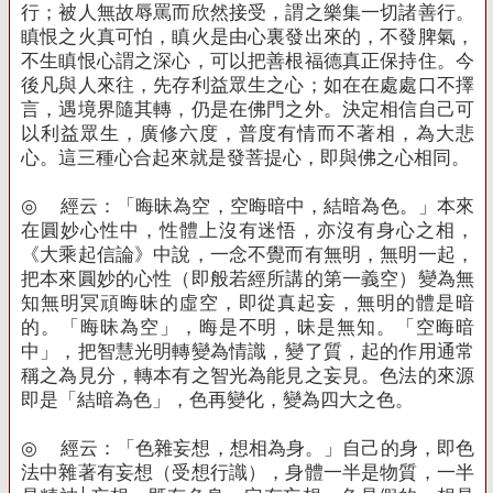
行；被人無故辱罵而欣然接受，謂之樂集一切諸善行。
瞋恨之火真可怕，瞋火是由心裏發出來的，不發脾氣，
不生瞋恨心謂之深心，可以把善根福德真正保持住。今
後凡與人來往，先存利益眾生之心；如在在處處口不擇
言，遇境界隨其轉，仍是在佛門之外。決定相信自己可
以利益眾生，廣修六度，普度有情而不著相，為大悲
心。這三種心合起來就是發菩提心，即與佛之心相同。
◎
經云：「晦昧為空，空晦暗中，結暗為色。」本來
在圓妙心性中，性體上沒有迷悟，亦沒有身心之相，
《大乘起信論》中說，一念不覺而有無明，無明一起，
把本來圓妙的心性（即般若經所講的第一義空）變為無
知無明冥頑晦昧的虛空，即從真起妄，無明的體是暗
的。「晦昧為空」，晦是不明，昧是無知。「空晦暗
中」，把智慧光明轉變為情識，變了質，起的作用通常
稱之為見分，轉本有之智光為能見之妄見。色法的來源
即是「結暗為色」，色再變化，變為四大之色。
◎
經云：「色雜妄想，想相為身。」自己的身，即色
法中雜著有妄想（受想行識），身體一半是物質，一半