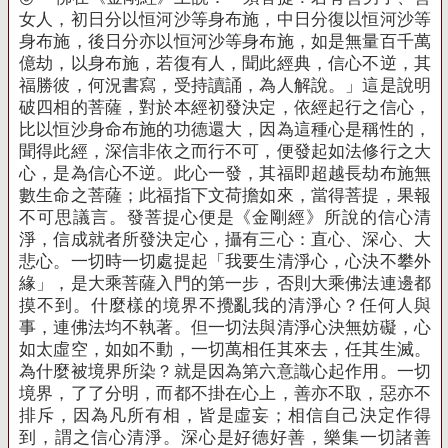
女人，初日分以恒河沙等身布施，中日分復以恒河沙等
身布施，後日分亦以恒河沙等身布施，如是無量百千萬
億劫，以身布施，若復有人，聞此經典，信心不逆，其
福勝彼，何況書寫，受持讀誦，為人解說。」這是說明
破四相的菩薩，對於本經初發決定，依經起行之信心，
比以恒沙身命布施的功德還大，因為這種心是稱性的，
聞得此經，深信非依之而行不可，便發起如法修行之大
心，是為信心不逆。此心一發，其福即超越長劫布施無
數生命之菩薩；此福指下文荷擔如來，當得菩提，果報
不可思議言。發菩提心便是《金剛經》所說的信心清
淨，信成就者所發決定心，攝有三心：直心、深心、大
悲心。一切時一切處提起「我要生清淨心，心決不攀外
緣」，是大乘菩薩入門的第一步，否則大乘佛法連邊都
摸不到。什麼樣的境界不攪亂我的清淨心？任何人與
事，連佛法均不執著。但一切法與清淨心決無妨礙，心
如太虛空，如如不動，一切萬相任其來去，任其生滅。
為什麼被境界所染？就是因為第六意識心起作用。一切
境界，了了分明，而都不掛在心上，善亦不取，惡亦不
排斥，因為凡所有相，皆是虛妄；相信自己決定作得
到，謂之信心清淨。深心是好德好善，樂集一切諸善