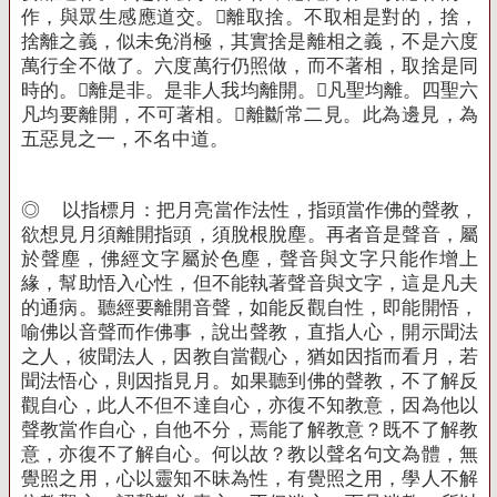
作，與眾生感應道交。離取捨。不取相是對的，捨，
捨離之義，似未免消極，其實捨是離相之義，不是六度
萬行全不做了。六度萬行仍照做，而不著相，取捨是同
時的。離是非。是非人我均離開。凡聖均離。四聖六
凡均要離開，不可著相。離斷常二見。此為邊見，為
五惡見之一，不名中道。
◎
以指標月：把月亮當作法性，指頭當作佛的聲教，
欲想見月須離開指頭，須脫根脫塵。再者音是聲音，屬
於聲塵，佛經文字屬於色塵，聲音與文字只能作增上
緣，幫助悟入心性，但不能執著聲音與文字，這是凡夫
的通病。聽經要離開音聲，如能反觀自性，即能開悟，
喻佛以音聲而作佛事，說出聲教，直指人心，開示聞法
之人，彼聞法人，因教自當觀心，猶如因指而看月，若
聞法悟心，則因指見月。如果聽到佛的聲教，不了解反
觀自心，此人不但不達自心，亦復不知教意，因為他以
聲教當作自心，自他不分，焉能了解教意？既不了解教
意，亦復不了解自心。何以故？教以聲名句文為體，無
覺照之用，心以靈知不昧為性，有覺照之用，學人不解