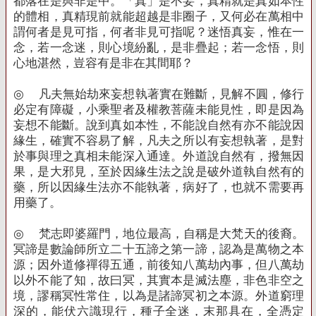
都落在是與非是中。「真」是不妄，真精就是真如本性
的體相，真精現前就能超越是非圈子，又何必在萬相中
謂何者是見可指，何者非見可指呢？迷悟真妄，惟在一
念，若一念迷，則心境紛亂，是非疊起；若一念悟，則
心地湛然，豈容有是非在其間耶？
◎
凡夫無始劫來妄想執著實在難斷，見解不圓，修行
必定有障礙，小乘聖者及權教菩薩未能見性，即是因為
妄想不能斷。說到真如本性，不能說自然有亦不能說因
緣生，確實不容易了解，凡夫之所以有妄想執著，是對
於事與理之真相未能深入通達。外道說自然有，撥無因
果，是大邪見，至於因緣生法之說是破外道執自然有的
藥，所以因緣生法亦不能執著，病好了，也就不需要再
用藥了。
◎
梵志即婆羅門，地位最高，自稱是大梵天的後裔。
冥諦是數論師所立二十五諦之第一諦，認為是萬物之本
源；因外道修禪得五通，前後知八萬劫內事，但八萬劫
以外不能了知，故曰冥，其實本是滅法塵，非色非空之
境，謬稱冥性常住，以為是諸諦冥初之本源。外道窮理
深的，能伏六識現行，種子全迷，末那具在，全憑定