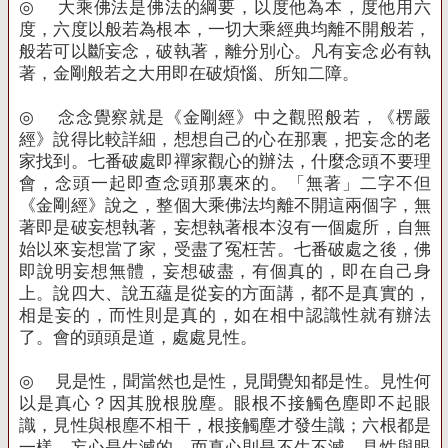
◎
大乘佛法是佛法的綱要，以度他為本，度他用六
度，六度以般若為根本，一切大乘經典均離不開般若，
般若可以斷妄念，破執著，離分別心。凡有妄念必有執
著，金剛般若之大用即在破煩惱、所知二障。
◎
念念覺察就是《金剛經》中之觀照般若，《楞嚴
經》說得比較詳細，想想自己的心在那裏，把妄念的老
家找到。七番破處即禪家觀心的辦法，什麼念頭不要理
會，念頭一起即查念頭那裏來的。「無著」二字不但
《金剛經》說之，整個大乘佛法均離不開這兩個字，無
著即是破妄想執著，妄想執著根本沒有一個處所，自無
始以來妄想當了家，受盡了冤枉苦。七番破處之後，佛
即說明妄想無體，妄想破盡，有個真的，即在自己身
上。說四大、說五蘊是從妄的方面講，都不是真實的，
相是妄的，而性則是真的，如在相中認識性就有辦法
了。會的頭頭是道，處處見性。
◎
見是性，聞當然也是性，見聞覺知都是性。見性何
以是真心？因其脫根脫塵。眼根不接觸色塵即不起眼
識，見性與根塵不相干，根接觸塵才發生識；六根都是
一樣，妄心是生滅的，而真心則是不生不滅。見性與眼