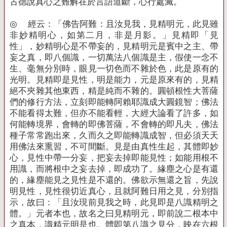
古德說真心之難解在於言語道斷，心行處滅。
◎
經云：「佛告阿難：且汝見我，見精明元，此見雖
非妙精明心，如第二月，非是月影。」見精即「見
性」，妙精明心是不帶妄的，見精明元是賓中之主、帶
妄之真，即八個識，一切萬法八個識是主，假使一念不
生、毫無分別時，眼見一切色而不雜於色，此是原有的
光明。見精即是見性，明是能力，元是原來有的，見精
絕不夾雜其他東西，精是純而不雜的。圓頓根性大菩薩
們的修行方法，立刻即能轉阿賴耶識成大圓鏡智；佛法
不能看得太難，但亦不能看輕，大經大論看了許多，如
何能轉境界，會轉的即佛菩薩，不會轉的即凡夫，佛法
種子常常跑出來，久而久之即能轉識成智，但必須天天
用佛法來熏習，不可間斷。見是由真性生起，其體即妙
心，見性中帶一分妄，把妄去掉即能見性；如能用根不
用識，而將根中之妄去掉，即成功了。緣塵之心是有還
的，緣塵能見之見性是不還的。佛欲示無還之旨，先說
明見性，見性很切近真心，且就阿難日用之見，分別指
示，故曰：「且汝現前見我之時，此見即是八識精明之
體。」元者本也，故名之曰見精明元，即前說二根本中
之真本，識精元明是也。體即第八識之見分，映在六根