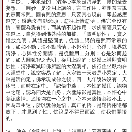
「本妙」，本來是的，清淨心本來是清淨的，修的是去
妄想。「圓妙」是從用上講的，言其作用，亦即常言說
的寂而常照。圓有照的意思，只要真心現前，即起感應
道交；感應沒有動念頭，愈往上情愈薄，佛完全沒有
情，菩薩為覺有情，而其情不起作用，求佛菩薩只要心
在道上，自然得到佛菩薩的加被。「寶明妙性」，寶之
體放光明，其體是堅固的，從體上講的是照而常寂的
相，如如不動，決不動感情，不起分別。心淨，境界就
清淨，心與性分開講，是從體用上分別：心是妙而起
的，如大圓鏡智之光明，從用上說的；從體上講即寶明
妙性，清淨寂滅即佛所證的大涅槃相。佛行住坐臥均在
大涅槃中，說空容易了解，入定數十天者是小乘定，大
乘是活的定，佛示現成佛之後，四十九年說法沒有一天
休息，而時在定中。「認悟中迷」，本性的體用，認物
中之迷，認為四大是自身，六塵緣影是真性，本悟心中
妄認迷情。迷悟均在一心之中，心本來迷悟都談不上，
因為眾生迷，所以說佛是悟，真正的悟，是迷悟兩邊都
放下，才見到了性，佛說是不得已而說，使我們開悟
的。
◎
佛在《金剛經》上說：「須菩提！若有善男子、善