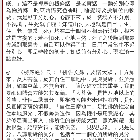
眠。」這不是禪宗的機鋒話，是老實話，一動分別心即
為物所轉，吃東西講究色香味，睡覺時要挑舖位的軟
硬，就是動了分別心。心靜下來，於一切境界不分別、
不執著，生死就了啦！知道山河大地就是自己，生、
住、老、無常（死）均在二十四個不相應行法中，根本
就是虛妄的；若不怕死，心地坦然，死了之後願到那裏
去就到那裏去，自己可以作得了主。日用平常當中不起
分別心，即是轉物的初步，如從前有分別心，現在淡一
點也好。
◎
《楞嚴經》云：「佛告文殊，及諸大眾，十方如
來，及大菩薩，於其自住三摩地中，見與見緣，並所想
相，如虛空華，本無所有。」這段經文非常重要，我們
要細細體會方能知其深義。「大菩薩」是指八地以上的
菩薩，非但二乘無分，即權教菩薩亦未包括在內，是佛
及圓頓菩薩的境界。「自住三摩地中」是指佛的性定自
住本地風光，不假修為造作。因為權小是用意識心，其
所修定有出有入，佛所住的是楞嚴大定，靈光獨耀，迥
脫根塵，絕諸對待，能所俱空。「見與見緣」，見是見
分，八識能緣的見分，包括五十一個心所所緣的見分，