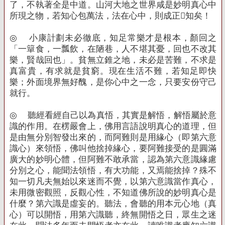
了，不執著全是中道。山河大地之世界咸是妙明真心中
所現之物，若知心包萬法，法在心中，則成正知矣！
◎
小康計劃未必徹底，知足常樂才是根本，顏回之
「一簞食，一瓢飲，在陋巷，人不堪其憂，回也不改其
樂，賢哉回也」。貧無立錐之地，未必是苦難，不求是
真富貴，有求就是貧窮。現在生活不難，若知足即快
樂；外面境界無好醜，是你心中之一念，只要安份守己
就行。
◎
聽經看經自己以為真悟，其實是解悟，解悟屬於意
識的作用。在楞嚴會上，佛用言語說明真心的道理，但
是由無分別智發出來的，而阿難則是用緣心（即第六意
識心）來領悟，佛叫他捨掉緣心，要阿難接受的是圓滿
廣大的妙明心體，但阿難不敢承當，認為第六意識緣慮
分別之心，能聞法領悟，有大功能，又焉能捨掉？殊不
知一切凡夫無始以來迷而不覺，以第六意識當作真心，
未用微密觀照，反觀心性，不知道佛所說的妙明真心是
什麼？第六識是虛妄的。聽法，會聽的用本元心地（真
心）可以開悟，用第六識聽，終無開悟之日，眾生之迷