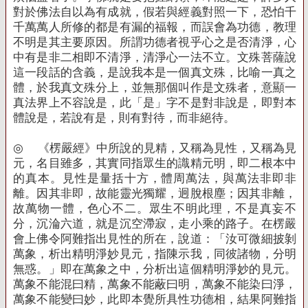
對於佛法自以為有成就，假若與經義對照一下，恐怕千
千萬萬人所修的都是有漏的福報，而誤會為功德，教理
不明是其主要原因。所謂功德者視乎心之是否清淨，心
中有是非二相即不清淨，清淨心一法不立。文殊菩薩說
這一段話的含義，是說我本是一個真文殊，比喻一真之
體，於我真文殊分上，並無那個叫作是文殊者，意顯一
真法界上不容說是，此「是」字不是對非說是，即對本
體說是，若說有是，則有對待，而非絕待。
◎
《楞嚴經》中所說的見精，又稱為見性，又稱為見
元，名目雖多，其實同指眾生的識精元明，即二根本中
的真本。見性是量括十方，體周萬法，與萬法非即非
離。因其非即，故能靈光獨耀，迥脫根塵；因其非離，
故萬物一體，色心不二。眾生不明此理，不是真妄不
分，沉淪六道，就是沉空滯寂，走小乘的路子。在楞嚴
會上佛令阿難指出見性的所在，說道：「汝可微細披剝
萬象，析出精明淨妙見元，指陳示我，同彼諸物，分明
無惑。」即在萬象之中，分析出這個精明淨妙的見元。
萬象不能混曰精，萬象不能蔽曰明，萬象不能染曰淨，
萬象不能變曰妙，此即本覺所具性功德相，結果阿難指