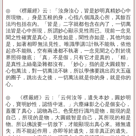
◎
《楞嚴經》云：「汝身汝心，皆是妙明真精妙心中
所現物。」身是五根的身，心指八個識及心所，其餘百
法均包括在內。「皆是」二字就都包含在內了，一切萬
法皆是心中所現，所謂妙心顯示見性而已。現前一念見
聞之性確實是真心，見性如是，聞性亦如是，其他均如
是，如著相即無法見性。唯識學講計執不能執，依他
起亦不能執，空有兩邊都不執著，一念見聞之心對於境
界照得徹底；「真」不是假，只有它才是真的，「精」
是真性上絲毫染雜都沒有。「妙心」指的是大圓鏡智，
心包萬法，對一切萬法不昧，所以學佛要跳出四大五蘊
的圈子，跳出去之後，一切萬法就是你的身，就是你的
心。
◎
《楞嚴經》云：「云何汝等，遺失本妙，圓妙明
心，寶明妙性，認悟中迷。」六塵緣影之心是個妄心，
蓋覆了真心，認物為己。色受想行識均是物，能現的是
自己，所現的是物，大圓鏡智是自己，其所現的相是
物。所以佛說要一切放下，才能顯現出真心來。雖無遺
失，而不能起作用，亦即等於遺失，並非真正的遺失。