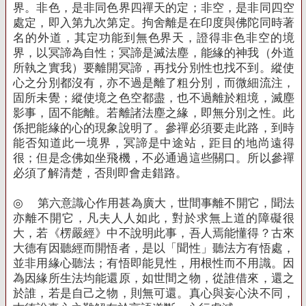
界。非色，是非同色界四禪天的定；非空，是非同四空
處定，即入第九次第定。拘舍離是在印度與佛陀同時著
名的外道，其定功能到無色界天，證得非色非空的境
界，以冥諦為自性；冥諦是滅法塵，能緣的神我（外道
所執之實我）要離開冥諦，再找分別性也找不到。縱使
心之分別都沒有，亦不過是離了粗分別，而微細流注，
固所未覺；縱使境之色空都盡，也不過離於粗境，滅塵
影事，固不能離。若離諸法塵之緣，即無分別之性。此
係把能緣的心的現象說明了。參禪必須要走此路，到時
能否知道此一境界，冥諦是中途站，距目的地尚遠得
很；但是念佛如坐飛機，不必通過這些關口。所以參禪
必須了解清楚，否則即會走錯路。
◎
第六意識心作用甚為廣大，世間事離不開它，聞法
亦離不開它，凡夫人人如此，對於求無上道的障礙很
大，若《楞嚴經》中不說明此事，吾人焉能懂得？古來
大德有因聽經而開悟者，是以「聞性」聽法方有悟處，
並非用緣心聽法；有悟即能見性，用根性而不用識。因
為因緣所生法均能還原，如世間之物，從誰借來，還之
於誰，若是自己之物，則無可還。真心與妄心決不同，