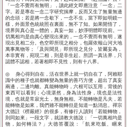
「一念不覺而有無明」，讀此經文即應注意「一念」二
字。若是專在一念二字研究揣摩，反而又生了無量無邊
的念頭；若是將一念歇下，一念不生，當下即如明鏡一
樣，外面景色統統照在裏面，無不了知。如果開悟了，
境界與真心是一體的，真妄一如，妙淨明體即現前。一
切萬相均是由真心變現出來的，一念不覺而有無明，遂
現出見相二分。色空即所現之相分，包羅依報山河大地
萬事萬物等；「及與聞見」即所現之見分，皆屬妄為，
本非實有，宛現二相，則是非生起。所謂一真法界，只
認體不認相，若著相即不見性，則有十八界。
◎
身心得到自在，活在世界上就一切自在了，阿賴耶
識中的種子也就都轉變為無量的善巧方便，超出了真妄
兩邊，二邊均離。真能轉物時，六根可以互用，背後的
東西可以看到；心境湛然，身為法性身，境也是法性
境，也就是常寂光土，無身無相。不能轉物是凡夫，若
能轉物是如來，我們雖不能轉但是知道一點消息。禪宗
大德註《楞嚴經》的很多，有修行人讀到「若能轉物，
則同如來」一段文字，就請教大德說：「一切萬相均是
物，如何轉法？」大德答覆說：「飢來吃飯、睏來