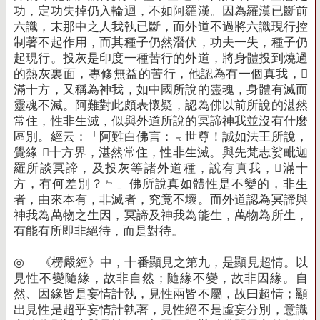
功，定功失掉仍入輪迴，不如阿羅漢。因為羅漢已斷前
六識，末那中之人我執已斷，而外道不過將六識現行控
制著不起作用，而其種子仍然潛伏，功夫一失，種子仍
起現行。投灰是印度一種苦行的外道，將身體投到燒過
的熱灰裏面，專修無益的苦行，他認為有一個真我，
滿十方，又稱為神我，如中國所說的靈魂，身體有滅而
靈魂不滅。阿難對此頗表懷疑，認為佛以前所說的湛然
常住，性非生滅，似與外道所說的冥諦神我並沒有什麼
區別。經云：「阿難白佛言：﹃世尊！誠如法王所說，
覺緣 十方界，湛然常住，性非生滅。與先梵志娑毗迦
羅所談冥諦，及投灰等諸外道種，說有真我，滿十
方，有何差別？﹄」佛所說真如體性是不變的，非生
者，由來本有，非滅者，究竟不壞。而外道認為冥諦與
神我為萬物之生因，冥諦及神我為能生，萬物為所生，
有能有所即非絕待，而是對待。
◎
《楞嚴經》中，十番顯見之第九，是顯見超情。以
見性不變隨緣，故非自然；隨緣不變，故非因緣。自
然、因緣皆是妄情計執，見性兩皆不屬，故曰超情；顯
出見性是超乎妄情計執著，見性絕不是虛妄分別，意識