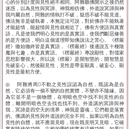
心的分別計度與見性絕不相同。阿難聽佛開示之後仍然
迷惑，以為見性與冥諦、神我相彷彿，外道說冥諦與神
我均屬自然，阿難的情執打不破，疑惑不破不能見道。
佛法無非是破執著，本無定法可說，對於佛亦不能執著
才能超情，能超情與見性就相近了。佛有方便語與真實
語，凡是使我們明心見性的是真實語，使我們斷惡修善
的是方便語，明白這個道理即知佛說法之苦心。《楞嚴
經》徹始徹終皆是真實語，《楞嚴經》後邊說五十種陰
魔與七趣，亦是真實語。《楞嚴經》專說顯性，對儒家
思想影響很大，所以說《楞嚴》是開智慧的；開智慧是
先破妄心，然後顯見性，見性是帶妄顯真，破妄心、顯
見性是最初方便。
◎
阿難將周不動之見性誤認為自然，既認為是自
然，它必須有一個不變的自然實體，不變亦不隨緣。因
為它並不是一個物體，在明暗色空中找不到見性的自
體，離開明暗色空去找也找不到。外道講的冥諦與神
我，冥諦是四空天的境界，神我是靈魂，它們都是落實
的。佛講的見性與外道說的完全不同，如果以明為自然
見性的自體，就不應當見暗，現在既見明又見暗，它確
實有隨緣的功能，六根的覺性確實有這種功能。如果以