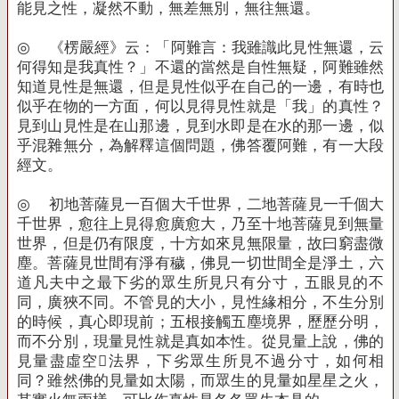
能見之性，凝然不動，無差無別，無往無還。
◎
《楞嚴經》云：「阿難言：我雖識此見性無還，云
何得知是我真性？」不還的當然是自性無疑，阿難雖然
知道見性是無還，但是見性似乎在自己的一邊，有時也
似乎在物的一方面，何以見得見性就是「我」的真性？
見到山見性是在山那邊，見到水即是在水的那一邊，似
乎混雜無分，為解釋這個問題，佛答覆阿難，有一大段
經文。
◎
初地菩薩見一百個大千世界，二地菩薩見一千個大
千世界，愈往上見得愈廣愈大，乃至十地菩薩見到無量
世界，但是仍有限度，十方如來見無限量，故曰窮盡微
塵。菩薩見世間有淨有穢，佛見一切世間全是淨土，六
道凡夫中之最下劣的眾生所見只有分寸，五眼見的不
同，廣狹不同。不管見的大小，見性緣相分，不生分別
的時候，真心即現前；五根接觸五塵境界，歷歷分明，
而不分別，現量見性就是真如本性。從見量上說，佛的
見量盡虛空法界，下劣眾生所見不過分寸，如何相
同？雖然佛的見量如太陽，而眾生的見量如星星之火，