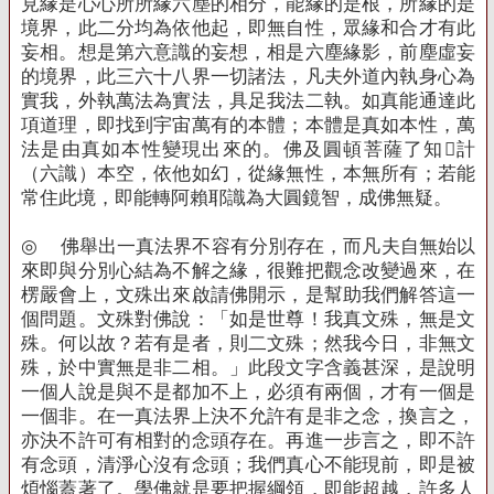
見緣是心心所所緣六塵的相分，能緣的是根，所緣的是
境界，此二分均為依他起，即無自性，眾緣和合才有此
妄相。想是第六意識的妄想，相是六塵緣影，前塵虛妄
的境界，此三六十八界一切諸法，凡夫外道內執身心為
實我，外執萬法為實法，具足我法二執。如真能通達此
項道理，即找到宇宙萬有的本體；本體是真如本性，萬
法是由真如本性變現出來的。佛及圓頓菩薩了知計
（六識）本空，依他如幻，從緣無性，本無所有；若能
常住此境，即能轉阿賴耶識為大圓鏡智，成佛無疑。
◎
佛舉出一真法界不容有分別存在，而凡夫自無始以
來即與分別心結為不解之緣，很難把觀念改變過來，在
楞嚴會上，文殊出來啟請佛開示，是幫助我們解答這一
個問題。文殊對佛說：「如是世尊！我真文殊，無是文
殊。何以故？若有是者，則二文殊；然我今日，非無文
殊，於中實無是非二相。」此段文字含義甚深，是說明
一個人說是與不是都加不上，必須有兩個，才有一個是
一個非。在一真法界上決不允許有是非之念，換言之，
亦決不許可有相對的念頭存在。再進一步言之，即不許
有念頭，清淨心沒有念頭；我們真心不能現前，即是被
煩惱蓋著了。學佛就是要把握綱領，即能超越，許多人