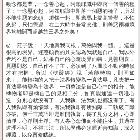
動念都是業，一念善心起，阿賴耶識中即落一個善的種
子；一念惡心起，阿賴耶識中即落一個惡的種子，所以
不能生惡的念頭。煩惱一起，即應馬上提高警覺，不怕
念起，只怕覺遲。在二六時中若常念佛，則善惡兩種境
界均離開而超越於三界之外矣！
◎
莊子說：「天地與我同根，萬物與我一體。」這是
很高的境界。迷惑顛倒的凡夫認為我就是自己，我以外
者均不是自己，結果自己的心隨境界而轉，見善則喜，
見惡則怒，自己作不了主，必須到了八風吹不動的時候
才有把握，所以《楞嚴經》說「若能轉物，則同如
來」。能轉物的人把十法界轉變為一真法界，凡夫把一
真法界轉變為十法界，一切萬法是自己心中的相分，能
轉物者即是轉自己的見相二分，如真能通達一切唯心
造，分別心就沒有了，人我執、法我執也都沒有了。有
人我執即有煩惱障，有法我執即有所知障，二執破二障
亦破。佛千言萬語即是離開執著，轉了見分之相，心即
清淨，心淨則土淨。有人專心念佛而不能往生，其過在
道理不明，不得其法，所以學佛必須親近善知識，深入
經藏，以免盲修瞎練。