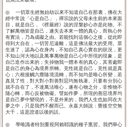
◎
一切眾生經無始劫以來不知道自己在那裏，佛在大
經中常說「心是自己」，禪宗說的父母未生前的本來面
目，就是自己，《楞嚴經》說的涅槃妙心亦是此物。不
了解萬物皆是自己，遂失去本來一體的真心，而執心外
有實法，乃為成礙之由。若能找到這個心之後，從此即
得到大自在，一切苦厄遠離，這是佛法最大的受用。眾
生迷了，認為心在身內，不知自己真心實在的狀況，更
不知山河大地以及萬事萬物是自己心中所現的現象，是
自己造作出來的；失掉物我一體本有的真心，其害處即
是自己的身心為境界所轉。見性就是自己，見性就是真
心；六根接觸六塵隨境流轉，而不知均是唯心所變，若
真見了性，對大對小對善對惡均無執著。只要有分別心
就不自在了，不達萬法唯心，遂有心物之分，非惟物不
隨心轉，而心反被物礙。譬如作夢，所現的善惡境界均
是自己夢中變現的，不是外來的，我們人生也如同在大
夢之中，只是我們不醒而已。永嘉大師說：覺後空空無
大千，這是證道以後的話。
◎
學唯識者特別重視阿賴耶識的種子熏習。我們舉心