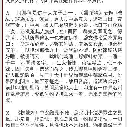
其實火無兩樣，可比作真性是各各眾生本具的。
◎
阿那律是佛十大弟子之一，《彌陀經》云阿樓
馱，譯為如意、無貪，過去劫中為農夫，遠種山田，帶
飯而食，山中有一道人已修證辟支佛果，七日下山化緣
一次，遇饑荒無人施供，空而回，農夫見而問之，得
其情，乃以所帶稗飯一包布施供養，辟支佛接受為咒願
曰：「所謂布施者，必獲其利益，若為樂布施，後必得
安樂。」以後阿那律九十一劫受福不滅。阿那律聽法時
好睡，被佛訶云：「咄咄何為睡，螺螄蚌蛤類，一睡一
千年，不聞佛名字。」生大慚愧，勇猛精進，七日不
寐，因而失明；佛愍而教之，授以樂見照明金剛三昧，
得天眼證圓通，見三千大千世界如觀掌中菴摩羅果。此
果因此間無，屬五不翻之一，故用音譯。道源法師數年
前赴印度朝聖時，曾問及當地人士：印度有一種果名叫
作菴摩羅果，究係何物？後拿來一看，原來是臺灣的芭
樂。
◎
《楞嚴經》中說顯見不雜，是說明十法界眾生之見
量。那是自、那是他，見性是見性，物相是物相，一切
物相自然不是見性，見性也決不是物相。物相雖然千差