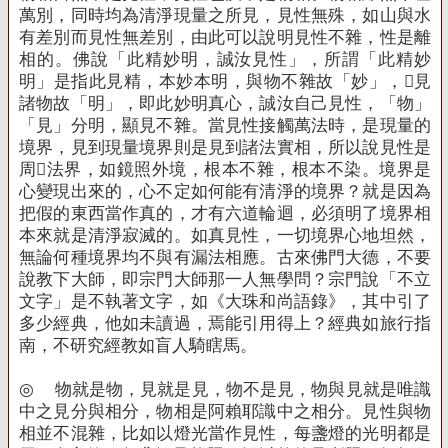
萬別，同時均為清淨現量之所見，見性無殊，如山與水
有差別而見性無差別，由此可以說明見性不雜，性是離
相的。佛說「此精妙明，誠汝見性」，所謂「此精妙
明」是指此見精，本妙本明，與物不雜故「妙」，見
諸物故「明」，即此妙明真心，誠汝自己見性，「物」
「見」分明，顯見不雜。當見性接觸萬法時，是現量的
境界，見到現量境界則是見到諸法實相，所以說見性是
周法界，如鏡照外境，根本不雜，根本不染。境界是
心變現出來的，心不定如何能有清淨的境界？就是因為
把假的東西當作真的，才有六道輪迴，必須明了境界相
本來就是清淨寂滅的。如真見性，一切境界心地坦然，
無論何種境界均不與有漏法相應。古來佛門大德，不要
說教下大師，即宗門大師那一人無學問？宗門說「不立
文字」是不執著文字，如《大珠和尚語錄》，其中引了
多少經典，他如未讀過，焉能引用得上？經典如旅行指
南，不研究經教如盲人騎瞎馬。
◎
物就是物，見就是見，物不是見，物與見就是唯識
中之見分與相分，物相是阿賴耶識中之相分。見性與物
相並不混雜，比如以燈光當作見性，每盞燈的光明都是