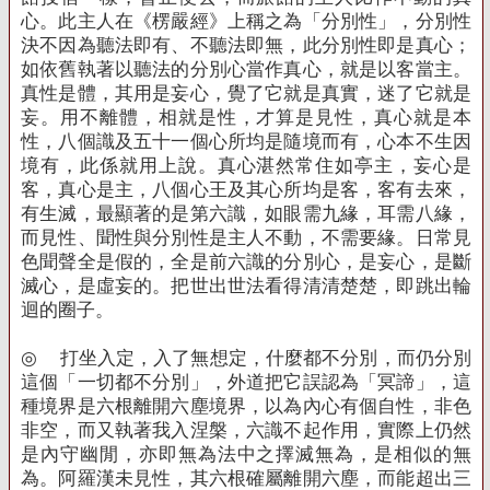
心。此主人在《楞嚴經》上稱之為「分別性」，分別性
決不因為聽法即有、不聽法即無，此分別性即是真心；
如依舊執著以聽法的分別心當作真心，就是以客當主。
真性是體，其用是妄心，覺了它就是真實，迷了它就是
妄。用不離體，相就是性，才算是見性，真心就是本
性，八個識及五十一個心所均是隨境而有，心本不生因
境有，此係就用上說。真心湛然常住如亭主，妄心是
客，真心是主，八個心王及其心所均是客，客有去來，
有生滅，最顯著的是第六識，如眼需九緣，耳需八緣，
而見性、聞性與分別性是主人不動，不需要緣。日常見
色聞聲全是假的，全是前六識的分別心，是妄心，是斷
滅心，是虛妄的。把世出世法看得清清楚楚，即跳出輪
迴的圈子。
◎
打坐入定，入了無想定，什麼都不分別，而仍分別
這個「一切都不分別」，外道把它誤認為「冥諦」，這
種境界是六根離開六塵境界，以為內心有個自性，非色
非空，而又執著我入涅槃，六識不起作用，實際上仍然
是內守幽閒，亦即無為法中之擇滅無為，是相似的無
為。阿羅漢未見性，其六根確屬離開六塵，而能超出三