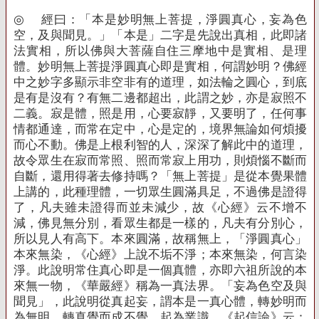
◎
經曰：「本是妙明無上菩提，淨圓真心，妄為色
空，及與聞見。」「本是」二字是先說出真相，此即諸
法實相，所以佛與大菩薩自住三摩地中是實相、是理
體。妙明無上菩提淨圓真心即是實相，何謂妙明？佛經
中之妙字多顯示非空非有的道理，如法輪之圓心，到底
是有是沒有？有無二邊都超出，此謂之妙，亦是寂照不
二義。寂是體，照是用，心要寂靜，又要明了，任何事
情都通達，而常在定中，心是定的，境界無論如何煩擾
而心不動。佛是上根利智的人，深深了解此中的道理，
故令眾生在寂而常照、照而常寂上用功，則煩惱不斷而
自斷，還用得著去修持嗎？「無上菩提」是從本覺果體
上講的，此種理體，一切眾生圓滿具足，不過佛是證得
了，凡夫雖未證得而並未減少，故《心經》云不增不
減，佛見無分別，看眾生都是一樣的，凡夫有分別心，
所以見人有高下。本來圓滿，故稱無上，「淨圓真心」
本來無染，《心經》上說不垢不淨；本來無染，何言染
淨。此說明常住真心即是一個真體，亦即六祖所說的本
來無一物，《華嚴經》稱為一真法界。「妄為色空及與
聞見」，此說明從真起妄，謂本是一真心體，轉妙明而
為無明，轉真覺而成不覺，起為業識。《起信論》云：