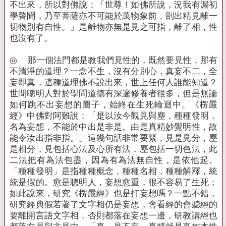
不出來，所以對佛說：「世尊！如佛所說，況我有漏初
學聲聞，乃至菩薩亦不可能於萬物象前，剖出精見離一
切物別有自性。」是離物亦無是見之可指，離了相，性
也沒有了。
◎
那一個法門都是教我們見性的，既然要見性，那有
不清淨的道理？一念不生，沒有分別心，真妄不二，全
妄即真，這種道理佛不說出來，世上任何人誰能知道？
世間聰明人對於學問道德有深邃修養者很多，但是無論
如何跳不出妄想的圈子，始終在生死輪迴中。《楞嚴
經》中佛對阿難說：「是以汝今觀見與塵，種種發明，
名為妄想，不能於中出是非是。由是真精妙覺明性，故
能令汝出指非指。」這幾句話非常要緊，見是見分，塵
是相分，見包括心法及心所有法，塵包括一切色法，此
二法把有為法包盡，因為有為法無自性，是依他起。
「種種發明」是指種種概念，種種名相，種種解釋，統
統是假的。愈是聰明人，妄想愈重，很不容易了生死；
如此說來，研究《楞嚴經》也是打妄想嗎？一點不錯，
研究經典假若著了文字相仍是妄想，會看經的會聽經的
要離開言語文字相，否則都落在妄想一邊，研教講經也