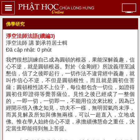
佛學研究
淨空法師法語(續編3)
淨空法師 講 劉承符居士輯
Đã cập nhật: 0 phút
我們很想訓練自己成為圓頓的根器，果能深解義趣，信
心不逆，就是圓頓根器。對於《金剛經》所說義理至誠
懇信，信了之後即起行，一切作法不違背經中義趣，就
叫作信心不逆，不但是圓頓根性，而且就是圓初住菩
薩；圓頓根性談不上位子，每位都包含一切位，如證得
圓初住即證得等覺菩薩位。見性之後已經成了一整個
的，一即一切，一切即一，不能用位次來比較，因為已
經開示悟入佛之知見，功夫不一樣，無明習氣尚未淨，
而其見解及所知與佛無兩樣，可以一超直入，立地成
佛。惟在學人始終信心不逆，承擔續佛慧命之重任，決
定當生即能得到無上菩提。