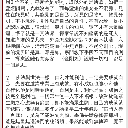
周 全室的，每盞燈是能照，燈以外的是所照，如把一
盞燈關閉，光就沒有了，而每盞燈的燈光並不混雜，見
性在能見時，其能見的是自己，所見的是物相。物見分
明，本不混雜，見性就是自己的真性，本有家珍，反不
敢認以為真，這就是一般凡夫的知見。迷了才有六道輪
迴，悟了就是一真法界，禪家常說不知痛癢的是死人，
知道痛癢的是凡夫，究竟怎麼辦才對？知而不執著，六
根接觸六塵，清清楚楚而心中無界限，不起分別心，現
前的境界即是真、即是如。宗門教下手段不同而目的則
一，禪家說離心意識參，《金剛經》說離一切相，都是
一個意思。
◎
佛法與世法一樣，自利才能利他，一定先要成就自
己，先要在道業學業上有成就。有小成就也能小利他，
自行化他是同時並進的，自利是主，利他是賓；成佛之
後完全是利他。一切眾生無一人不求福報，故對於滿眾
生願之心應無有窮盡，如不能滿眾生願，自己的成就就
有缺陷，佛循魔王波旬之請提早二十年滅度（當時人壽
一百歲），是為了滿波旬之願。學佛要斷惡修善離相，
這是無量無邊法門的總綱領，果然能做到無執著，魔王
也無法來破壞。