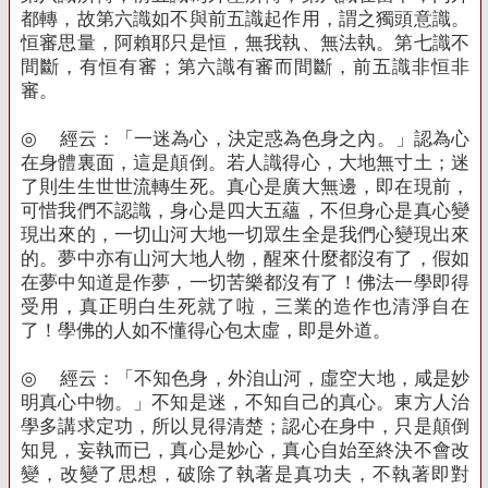
都轉，故第六識如不與前五識起作用，謂之獨頭意識。
恒審思量，阿賴耶只是恒，無我執、無法執。第七識不
間斷，有恒有審；第六識有審而間斷，前五識非恒非
審。
◎
經云：「一迷為心，決定惑為色身之內。」認為心
在身體裏面，這是顛倒。若人識得心，大地無寸土；迷
了則生生世世流轉生死。真心是廣大無邊，即在現前，
可惜我們不認識，身心是四大五蘊，不但身心是真心變
現出來的，一切山河大地一切眾生全是我們心變現出來
的。夢中亦有山河大地人物，醒來什麼都沒有了，假如
在夢中知道是作夢，一切苦樂都沒有了！佛法一學即得
受用，真正明白生死就了啦，三業的造作也清淨自在
了！學佛的人如不懂得心包太虛，即是外道。
◎
經云：「不知色身，外洎山河，虛空大地，咸是妙
明真心中物。」不知是迷，不知自己的真心。東方人治
學多講求定功，所以見得清楚；認心在身中，只是顛倒
知見，妄執而已，真心是妙心，真心自始至終決不會改
變，改變了思想，破除了執著是真功夫，不執著即對