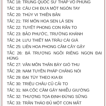
TẮC 18: TRUNG QUỐC SƯ THÁP VÔ PHÙNG
TẮC 19: CÂU CHI ĐƯA MỘT NGÓN TAY
TẮC 20: THÚY VI THIỀN BẢN
TẮC 21: TRÍ MÔN HOA SEN LÁ SEN
TẮC 22: TUYẾT PHONG CON RẮN TO
TẮC 23: BẢO PHƯỚC, TRƯỜNG KHÁNH
TẮC 24: LƯU THIẾT MA TRÂU CÁI GIÀ
TẮC 25: LIÊN HOA PHONG CẦM CÂY GẬY
TẮC 26: BÁ TRƯỢNG NGỒI RIÊNG NGỌN ĐẠI
HÙNG
TẮC 27: VÂN MÔN THÂN BÀY GIÓ THU
TẮC 28: NAM TUYỀN PHÁP CHẲNG NÓI
TẮC 29: ĐẠI TÙY THEO KIA ĐI
TẮC 30: TRIỆU CHÂU CỦ CẢI TO
TẮC 31: MA CỐC CẦM GẬY NHIỄU GIƯỜNG
TẮC 32: THƯỢNG TỌA ĐỊNH ĐỨNG SỮNG
TẮC 33: TRẦN THÁO ĐỦ MỘT CON MẮT