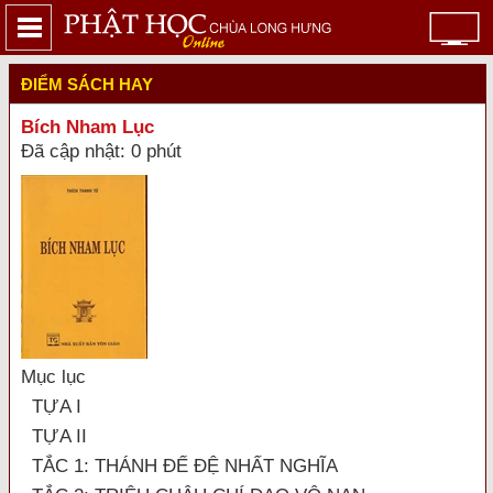
ĐIỂM SÁCH HAY
Bích Nham Lục
Đã cập nhật: 0 phút
Mục lục
TỰA I
TỰA II
TẮC 1: THÁNH ĐẾ ĐỆ NHẤT NGHĨA