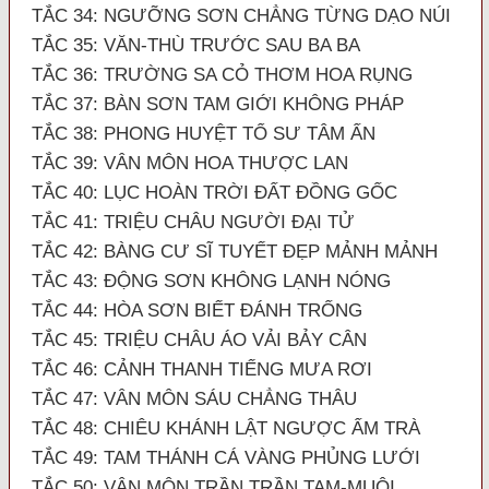
TẮC 34: NGƯỠNG SƠN CHẲNG TỪNG DẠO NÚI
TẮC 35: VĂN-THÙ TRƯỚC SAU BA BA
TẮC 36: TRƯỜNG SA CỎ THƠM HOA RỤNG
TẮC 37: BÀN SƠN TAM GIỚI KHÔNG PHÁP
TẮC 38: PHONG HUYỆT TỔ SƯ TÂM ẤN
TẮC 39: VÂN MÔN HOA THƯỢC LAN
TẮC 40: LỤC HOÀN TRỜI ĐẤT ĐỒNG GỐC
TẮC 41: TRIỆU CHÂU NGƯỜI ĐẠI TỬ
TẮC 42: BÀNG CƯ SĨ TUYẾT ĐẸP MẢNH MẢNH
TẮC 43: ĐỘNG SƠN KHÔNG LẠNH NÓNG
TẮC 44: HÒA SƠN BIẾT ĐÁNH TRỐNG
TẮC 45: TRIỆU CHÂU ÁO VẢI BẢY CÂN
TẮC 46: CẢNH THANH TIẾNG MƯA RƠI
TẮC 47: VÂN MÔN SÁU CHẲNG THÂU
TẮC 48: CHIÊU KHÁNH LẬT NGƯỢC ẤM TRÀ
TẮC 49: TAM THÁNH CÁ VÀNG PHỦNG LƯỚI
TẮC 50: VÂN MÔN TRẦN TRẦN TAM-MUỘI