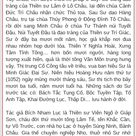
tràng của Thiền sư Lâm ở Lô Châu, lại đến chùa Cảnh
Đức Trì Châu nhận chức Thủ tọa. Sau Sư dạo Hàng
Châu, trụ tại chùa Thúy Phong ở Động Đình Tô Châu,
rồi dời sang Minh Châu ở chùa Tư Thánh núi Tuyết
Đậu. Núi Tuyết Đậu là đạo tràng của Thiền sư Trí Giác,
Sư ở đây ba mươi mốt năm, học giả khắp nơi đua
nhau nhóm họp dưới tòa. Thiên Y Nghĩa Hoài, Xưng
Tâm Tỉnh Tông… hơn bốn mươi người, hàng long
tượng xuất hiện, quả là thời tông Vân Môn trung hưng
vậy. Thị trung Cổ Công tâu về triều, vua ban hiệu Sư là
Minh Giác Đại Sư. Niên hiệu Hoàng Hựu năm thứ tư
(1052) ngày mùng mười tháng sáu, Sư thị tịch thọ bảy
mươi ba tuổi, năm mươi tuổi hạ. Những sách do Sư
trước tác có: Bách Tắc Tụng Cổ, Bộc Tuyền Tập, Tổ
Anh Tập, Khai Đường Lục, Thập Di… lưu hành ở đời.
Tác giả Bích Nham Lục là Thiền sư Viên Ngộ ở Giáp
Sơn, cháu đời thứ mười tông Lâm Tế, tên Khắc Cần,
tự Vô Trước, con nhà họ Lạc ở huyện Sùng Ninh, Bành
Châu. Gia thế chuyên nghiệp Nho, thuở nhỏ Sư nhớ