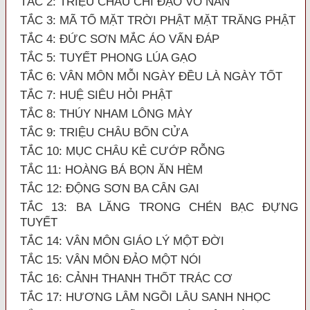
TẮC 2: TRIỆU CHÂU CHÍ ĐẠO VÔ NAN
TẮC 3: MÃ TỔ MẶT TRỜI PHẬT MẶT TRĂNG PHẬT
TẮC 4: ĐỨC SƠN MẮC ÁO VẤN ĐÁP
TẮC 5: TUYẾT PHONG LÚA GẠO
TẮC 6: VÂN MÔN MỖI NGÀY ĐỀU LÀ NGÀY TỐT
TẮC 7: HUỆ SIÊU HỎI PHẬT
TẮC 8: THÚY NHAM LÔNG MÀY
TẮC 9: TRIỆU CHÂU BỐN CỬA
TẮC 10: MỤC CHÂU KẺ CƯỚP RỖNG
TẮC 11: HOÀNG BÁ BỌN ĂN HÈM
TẮC 12: ĐỘNG SƠN BA CÂN GAI
TẮC 13: BA LĂNG TRONG CHÉN BẠC ĐỰNG
TUYẾT
TẮC 14: VÂN MÔN GIÁO LÝ MỘT ĐỜI
TẮC 15: VÂN MÔN ĐẢO MỘT NÓI
TẮC 16: CẢNH THANH THỐT TRÁC CƠ
TẮC 17: HƯƠNG LÂM NGỒI LÂU SANH NHỌC