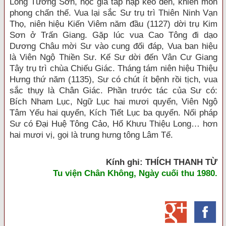
Long Tương Sơn, học giả tấp nập kéo đến, khiến môn
phong chấn thế. Vua lại sắc Sư trụ trì Thiên Ninh Vạn
Thọ, niên hiệu Kiến Viêm năm đầu (1127) dời trụ Kim
Sơn ở Trấn Giang. Gặp lúc vua Cao Tông đi dạo
Dương Châu mời Sư vào cung đối đáp, Vua ban hiệu
là Viên Ngộ Thiền Sư. Kế Sư dời đến Vân Cư Giang
Tây trụ trì chùa Chiếu Giác. Tháng tám niên hiệu Thiệu
Hưng thứ năm (1135), Sư có chút ít bệnh rồi tịch, vua
sắc thụy là Chân Giác. Phần trước tác của Sư có:
Bích Nham Lục, Ngữ Lục hai mươi quyển, Viên Ngộ
Tâm Yếu hai quyển, Kích Tiết Lục ba quyển. Nối pháp
Sư có Đại Huệ Tông Cảo, Hổ Khưu Thiệu Long… hơn
hai mươi vị, gọi là trung hưng tông Lâm Tế.
Kính ghi: THÍCH THANH TỪ
Tu viện Chân K
hông, Ngày cuối thu 1980.