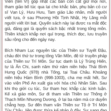
Viễn (tên Vĩ) góp nhặt các bản còn cất giữ mọi nơi,
tham giảo bổ túc qua lại cho khắc bản, phụ bản có cư
sĩ Vạn Lý, Hưu Hưu, Tam giáo Lão nhân, mỗi người
viết tựa, ở sau Phương Hồi Tịnh Nhật, Hy Lăng mỗi
người viết lời bạt. Quyển sách này lại được ra mắt độc
giả, đáng gọi là quyển sách bậc nhất trong tông môn.
Thiền khách khắp nơi quí trọng, thích đọc, lưu truyền
sâu rộng cho đến ngày nay.
Bích Nham Lục nguyên tác của Thiền sư Tuyết Đậu,
cháu đời thứ tư trong tông Vân Môn, đệ tử truyền pháp
của Thiền sư Trí Môn. Sư tục danh là Lý Trùng Hiển,
tự là Ẩn Chi, sanh năm thứ năm niên hiệu Thái Bình
Hưng Quốc (978) nhà Tống, tại Toại Châu. Khoảng
niên hiệu Hàm Bình (998-1003), cha mẹ mất hết, Sư
vào viện Phổ An xuất gia với hóa chủ Nhân Săn. Sau
khi thọ giới cụ túc, Sư tham học khắp các kinh luận.
Kế xả giáo môn, Sư đi tham vấn Thiền sư Thông ở
Thạch Môn Nhượng Dương, ở lại ba năm mà cơ duyên
chẳng hợp. Sư đến tham vấn Thiền sư Tộ ở Trí Môn
Tùy Châu, liền được thừa kế pháp ở đây. Sư sang đạo