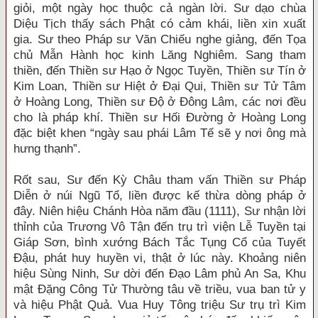
giỏi, một ngày học thuộc cả ngàn lời. Sư dạo chùa
Diệu Tịch thấy sách Phật có cảm khái, liền xin xuất
gia. Sư theo Pháp sư Văn Chiếu nghe giảng, đến Tọa
chủ Mẫn Hành học kinh Lăng Nghiêm. Sang tham
thiền, đến Thiền sư Hạo ở Ngọc Tuyền, Thiền sư Tín ở
Kim Loan, Thiền sư Hiệt ở Đại Qui, Thiền sư Tử Tâm
ở Hoàng Long, Thiền sư Độ ở Đông Lâm, các nơi đều
cho là pháp khí. Thiền sư Hối Đường ở Hoàng Long
đặc biệt khen “ngày sau phái Lâm Tế sẽ y nơi ông mà
hưng thạnh”.
Rốt sau, Sư đến Kỳ Châu tham vấn Thiền sư Pháp
Diễn ở núi Ngũ Tổ, liền được kế thừa dòng pháp ở
đây. Niên hiệu Chánh Hòa năm đầu (1111), Sư nhận lời
thỉnh của Trương Vô Tận đến trụ trì viện Lễ Tuyền tại
Giáp Sơn, bình xướng Bách Tắc Tụng Cổ của Tuyết
Đậu, phát huy huyền vi, thật ở lúc này. Khoảng niên
hiệu Sùng Ninh, Sư dời đến Đạo Lâm phủ An Sa, Khu
mật Đặng Công Tử Thường tâu về triều, vua ban tử y
và hiệu Phật Quả. Vua Huy Tông triệu Sư trụ trì Kim