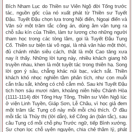
Bích Nham Lục do Thiền sư Viên Ngộ đời Tống trước
tác, nguồn gốc của nó xuất phát từ Thiền sư Tuyết
Đậu. Tuyết Đậu chọn lựa trong Nội điển, Ngoại điển và
Văn sử một trăm tắc công án, dùng âm vận tụng ra
chỗ sâu kín của Thiền, làm tư lương cho những người
tham học trong các tòng lâm, gọi là Tuyết Đậu Tụng
Cổ. Thiền sư biện tài vô ngại, là nhà văn hào một thời,
đủ chánh nhãn siêu cách, thật là một Cao tăng xưa
nay ít thấy. Những lời tụng này, nhiều khách giang hồ
truyền nhau, khen là một tuyệt tác trong thiên hạ. Song
lời gọn ý sâu, chẳng khác núi bạc, vách sắt. Thiền
khách khó nhọc nghiên tầm phân tích, như con muỗi
cắn trâu sắt, không có chỗ cắm mỏ. Sau khi Tuyết Đậu
tịch hơn sáu mươi năm, khoảng niên hiệu Chánh Hòa
(1111-1114) đời Tống Huy Tông, Thiền sư Viên Ngộ lúc
ở viện Linh Tuyền, Giáp Sơn, Lễ Châu, vì học giả đem
một trăm tắc Tụng cổ này mỗi mỗi chú thích. Ở đầu
mỗi tắc là Thùy thị (lời dẫn), kế Công án (bản tắc), sau
câu Tụng cổ mỗi chỗ phụ Trước ngữ, tiếp Bình xướng.
Sư chọn lọc chỗ uyên nguyên, chia chẻ thâm lý, phát