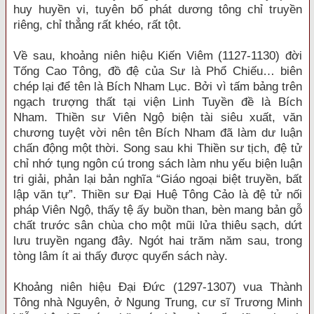
huy huyền vi, tuyên bố phát dương tông chỉ truyền
riêng, chỉ thẳng rất khéo, rất tột.
Về sau, khoảng niên hiệu Kiến Viêm (1127-1130) đời
Tống Cao Tông, đồ đệ của Sư là Phổ Chiếu… biên
chép lại để tên là Bích Nham Lục. Bởi vì tấm bảng trên
ngạch trượng thất tại viện Linh Tuyền đề là Bích
Nham. Thiền sư Viên Ngộ biện tài siêu xuất, văn
chương tuyệt vời nên tên Bích Nham đã làm dư luận
chấn động một thời. Song sau khi Thiền sư tịch, đệ tử
chỉ nhớ tụng ngôn cú trong sách làm nhu yếu biện luận
tri giải, phản lại bản nghĩa “Giáo ngoại biệt truyền, bất
lập văn tự”. Thiền sư Đại Huệ Tông Cảo là đệ tử nối
pháp Viên Ngộ, thấy tệ ấy buồn than, bèn mang bản gỗ
chất trước sân chùa cho một mũi lửa thiêu sạch, dứt
lưu truyền ngang đây. Ngót hai trăm năm sau, trong
tòng lâm ít ai thấy được quyển sách này.
Khoảng niên hiệu Đại Đức (1297-1307) vua Thành
Tông nhà Nguyên, ở Ngung Trung, cư sĩ Trương Minh