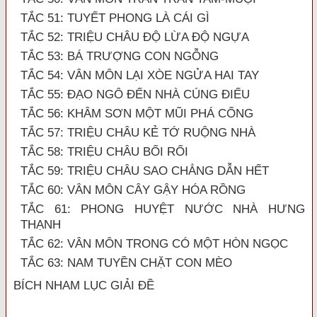
TẮC 51: TUYẾT PHONG LÀ CÁI GÌ
TẮC 52: TRIỆU CHÂU ĐỘ LỪA ĐỘ NGỰA
TẮC 53: BÁ TRƯỢNG CON NGỖNG
TẮC 54: VÂN MÔN LẠI XÒE NGỬA HAI TAY
TẮC 55: ĐẠO NGÔ ĐẾN NHÀ CÚNG ĐIẾU
TẮC 56: KHÂM SƠN MỘT MŨI PHÁ CỔNG
TẮC 57: TRIỆU CHÂU KẺ TỚ RUỘNG NHÀ
TẮC 58: TRIỆU CHÂU BỐI RỐI
TẮC 59: TRIỆU CHÂU SAO CHẲNG DẪN HẾT
TẮC 60: VÂN MÔN CÂY GẬY HÓA RỒNG
TẮC 61: PHONG HUYỆT NƯỚC NHÀ HƯNG
THẠNH
TẮC 62: VÂN MÔN TRONG CÓ MỘT HÒN NGỌC
TẮC 63: NAM TUYỀN CHẶT CON MÈO
BÍCH NHAM LỤC GIẢI ĐỀ