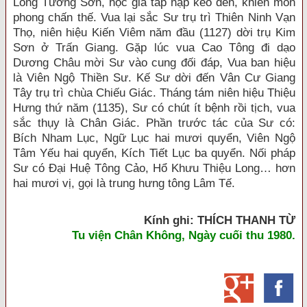
Long Tương Sơn, học giả tấp nập kéo đến, khiến môn
phong chấn thế. Vua lại sắc Sư trụ trì Thiên Ninh Vạn
Thọ, niên hiệu Kiến Viêm năm đầu (1127) dời trụ Kim
Sơn ở Trấn Giang. Gặp lúc vua Cao Tông đi dạo
Dương Châu mời Sư vào cung đối đáp, Vua ban hiệu
là Viên Ngộ Thiền Sư. Kế Sư dời đến Vân Cư Giang
Tây trụ trì chùa Chiếu Giác. Tháng tám niên hiệu Thiệu
Hưng thứ năm (1135), Sư có chút ít bệnh rồi tịch, vua
sắc thụy là Chân Giác. Phần trước tác của Sư có:
Bích Nham Lục, Ngữ Lục hai mươi quyển, Viên Ngộ
Tâm Yếu hai quyển, Kích Tiết Lục ba quyển. Nối pháp
Sư có Đại Huệ Tông Cảo, Hổ Khưu Thiệu Long… hơn
hai mươi vị, gọi là trung hưng tông Lâm Tế.
Kính ghi: THÍCH THANH TỪ
Tu viện Chân K
hông, Ngày cuối thu 1980.