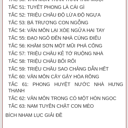
TẮC 51: TUYẾT PHONG LÀ CÁI GÌ
TẮC 52: TRIỆU CHÂU ĐỘ LỪA ĐỘ NGỰA
TẮC 53: BÁ TRƯỢNG CON NGỖNG
TẮC 54: VÂN MÔN LẠI XÒE NGỬA HAI TAY
TẮC 55: ĐẠO NGÔ ĐẾN NHÀ CÚNG ĐIẾU
TẮC 56: KHÂM SƠN MỘT MŨI PHÁ CỔNG
TẮC 57: TRIỆU CHÂU KẺ TỚ RUỘNG NHÀ
TẮC 58: TRIỆU CHÂU BỐI RỐI
TẮC 59: TRIỆU CHÂU SAO CHẲNG DẪN HẾT
TẮC 60: VÂN MÔN CÂY GẬY HÓA RỒNG
TẮC 61: PHONG HUYỆT NƯỚC NHÀ HƯNG
THẠNH
TẮC 62: VÂN MÔN TRONG CÓ MỘT HÒN NGỌC
TẮC 63: NAM TUYỀN CHẶT CON MÈO
BÍCH NHAM LỤC GIẢI ĐỀ