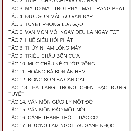
TẮC 2: TRIỆU CHÂU CHÍ ĐẠO VÔ NAN
TẮC 3: MÃ TỔ MẶT TRỜI PHẬT MẶT TRĂNG PHẬT
TẮC 4: ĐỨC SƠN MẮC ÁO VẤN ĐÁP
TẮC 5: TUYẾT PHONG LÚA GẠO
TẮC 6: VÂN MÔN MỖI NGÀY ĐỀU LÀ NGÀY TỐT
TẮC 7: HUỆ SIÊU HỎI PHẬT
TẮC 8: THÚY NHAM LÔNG MÀY
TẮC 9: TRIỆU CHÂU BỐN CỬA
TẮC 10: MỤC CHÂU KẺ CƯỚP RỖNG
TẮC 11: HOÀNG BÁ BỌN ĂN HÈM
TẮC 12: ĐỘNG SƠN BA CÂN GAI
TẮC 13: BA LĂNG TRONG CHÉN BẠC ĐỰNG
TUYẾT
TẮC 14: VÂN MÔN GIÁO LÝ MỘT ĐỜI
TẮC 15: VÂN MÔN ĐẢO MỘT NÓI
TẮC 16: CẢNH THANH THỐT TRÁC CƠ
TẮC 17: HƯƠNG LÂM NGỒI LÂU SANH NHỌC