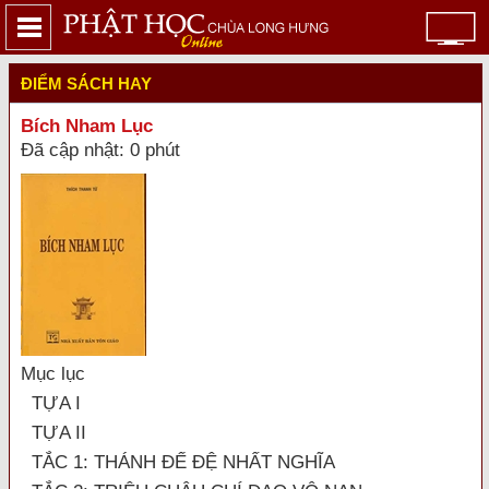
ĐIỂM SÁCH HAY
Bích Nham Lục
Đã cập nhật: 0 phút
Mục lục
TỰA I
TỰA II
TẮC 1: THÁNH ĐẾ ĐỆ NHẤT NGHĨA