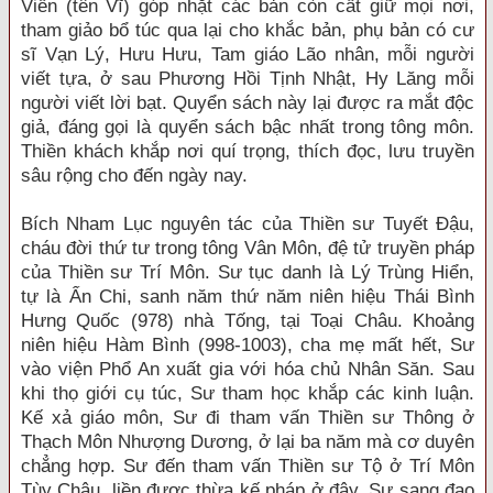
Viễn (tên Vĩ) góp nhặt các bản còn cất giữ mọi nơi,
tham giảo bổ túc qua lại cho khắc bản, phụ bản có cư
sĩ Vạn Lý, Hưu Hưu, Tam giáo Lão nhân, mỗi người
viết tựa, ở sau Phương Hồi Tịnh Nhật, Hy Lăng mỗi
người viết lời bạt. Quyển sách này lại được ra mắt độc
giả, đáng gọi là quyển sách bậc nhất trong tông môn.
Thiền khách khắp nơi quí trọng, thích đọc, lưu truyền
sâu rộng cho đến ngày nay.
Bích Nham Lục nguyên tác của Thiền sư Tuyết Đậu,
cháu đời thứ tư trong tông Vân Môn, đệ tử truyền pháp
của Thiền sư Trí Môn. Sư tục danh là Lý Trùng Hiển,
tự là Ẩn Chi, sanh năm thứ năm niên hiệu Thái Bình
Hưng Quốc (978) nhà Tống, tại Toại Châu. Khoảng
niên hiệu Hàm Bình (998-1003), cha mẹ mất hết, Sư
vào viện Phổ An xuất gia với hóa chủ Nhân Săn. Sau
khi thọ giới cụ túc, Sư tham học khắp các kinh luận.
Kế xả giáo môn, Sư đi tham vấn Thiền sư Thông ở
Thạch Môn Nhượng Dương, ở lại ba năm mà cơ duyên
chẳng hợp. Sư đến tham vấn Thiền sư Tộ ở Trí Môn
Tùy Châu, liền được thừa kế pháp ở đây. Sư sang đạo