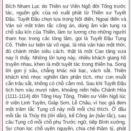
Bích Nham Lục do Thiền sư Viên Ngộ đời Tống trước
tác, nguồn gốc của nó xuất phát từ Thiền sư Tuyết
Đậu. Tuyết Đậu chọn lựa trong Nội điển, Ngoại điển và
Văn sử một trăm tắc công án, dùng âm vận tụng ra
chỗ sâu kín của Thiền, làm tư lương cho những người
tham học trong các tòng lâm, gọi là Tuyết Đậu Tụng
Cổ. Thiền sư biện tài vô ngại, là nhà văn hào một thời,
đủ chánh nhãn siêu cách, thật là một Cao tăng xưa
nay ít thấy. Những lời tụng này, nhiều khách giang hồ
truyền nhau, khen là một tuyệt tác trong thiên hạ. Song
lời gọn ý sâu, chẳng khác núi bạc, vách sắt. Thiền
khách khó nhọc nghiên tầm phân tích, như con muỗi
cắn trâu sắt, không có chỗ cắm mỏ. Sau khi Tuyết Đậu
tịch hơn sáu mươi năm, khoảng niên hiệu Chánh Hòa
(1111-1114) đời Tống Huy Tông, Thiền sư Viên Ngộ lúc
ở viện Linh Tuyền, Giáp Sơn, Lễ Châu, vì học giả đem
một trăm tắc Tụng cổ này mỗi mỗi chú thích. Ở đầu
mỗi tắc là Thùy thị (lời dẫn), kế Công án (bản tắc), sau
câu Tụng cổ mỗi chỗ phụ Trước ngữ, tiếp Bình xướng.
Sư chọn lọc chỗ uyên nguyên, chia chẻ thâm lý, phát