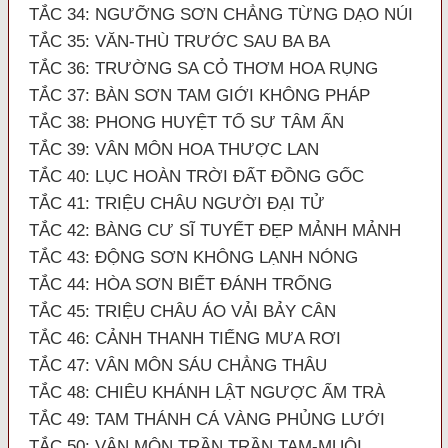
TẮC 34: NGƯỠNG SƠN CHẲNG TỪNG DẠO NÚI
TẮC 35: VĂN-THÙ TRƯỚC SAU BA BA
TẮC 36: TRƯỜNG SA CỎ THƠM HOA RỤNG
TẮC 37: BÀN SƠN TAM GIỚI KHÔNG PHÁP
TẮC 38: PHONG HUYỆT TỔ SƯ TÂM ẤN
TẮC 39: VÂN MÔN HOA THƯỢC LAN
TẮC 40: LỤC HOÀN TRỜI ĐẤT ĐỒNG GỐC
TẮC 41: TRIỆU CHÂU NGƯỜI ĐẠI TỬ
TẮC 42: BÀNG CƯ SĨ TUYẾT ĐẸP MẢNH MẢNH
TẮC 43: ĐỘNG SƠN KHÔNG LẠNH NÓNG
TẮC 44: HÒA SƠN BIẾT ĐÁNH TRỐNG
TẮC 45: TRIỆU CHÂU ÁO VẢI BẢY CÂN
TẮC 46: CẢNH THANH TIẾNG MƯA RƠI
TẮC 47: VÂN MÔN SÁU CHẲNG THÂU
TẮC 48: CHIÊU KHÁNH LẬT NGƯỢC ẤM TRÀ
TẮC 49: TAM THÁNH CÁ VÀNG PHỦNG LƯỚI
TẮC 50: VÂN MÔN TRẦN TRẦN TAM-MUỘI