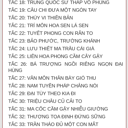
TẮC 18: TRUNG QUỐC SƯ THÁP VÔ PHÙNG
TẮC 19: CÂU CHI ĐƯA MỘT NGÓN TAY
TẮC 20: THÚY VI THIỀN BẢN
TẮC 21: TRÍ MÔN HOA SEN LÁ SEN
TẮC 22: TUYẾT PHONG CON RẮN TO
TẮC 23: BẢO PHƯỚC, TRƯỜNG KHÁNH
TẮC 24: LƯU THIẾT MA TRÂU CÁI GIÀ
TẮC 25: LIÊN HOA PHONG CẦM CÂY GẬY
TẮC 26: BÁ TRƯỢNG NGỒI RIÊNG NGỌN ĐẠI
HÙNG
TẮC 27: VÂN MÔN THÂN BÀY GIÓ THU
TẮC 28: NAM TUYỀN PHÁP CHẲNG NÓI
TẮC 29: ĐẠI TÙY THEO KIA ĐI
TẮC 30: TRIỆU CHÂU CỦ CẢI TO
TẮC 31: MA CỐC CẦM GẬY NHIỄU GIƯỜNG
TẮC 32: THƯỢNG TỌA ĐỊNH ĐỨNG SỮNG
TẮC 33: TRẦN THÁO ĐỦ MỘT CON MẮT