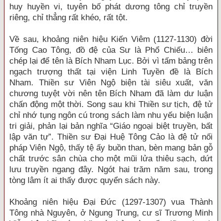
huy huyền vi, tuyên bố phát dương tông chỉ truyền
riêng, chỉ thẳng rất khéo, rất tột.
Về sau, khoảng niên hiệu Kiến Viêm (1127-1130) đời
Tống Cao Tông, đồ đệ của Sư là Phổ Chiếu… biên
chép lại để tên là Bích Nham Lục. Bởi vì tấm bảng trên
ngạch trượng thất tại viện Linh Tuyền đề là Bích
Nham. Thiền sư Viên Ngộ biện tài siêu xuất, văn
chương tuyệt vời nên tên Bích Nham đã làm dư luận
chấn động một thời. Song sau khi Thiền sư tịch, đệ tử
chỉ nhớ tụng ngôn cú trong sách làm nhu yếu biện luận
tri giải, phản lại bản nghĩa “Giáo ngoại biệt truyền, bất
lập văn tự”. Thiền sư Đại Huệ Tông Cảo là đệ tử nối
pháp Viên Ngộ, thấy tệ ấy buồn than, bèn mang bản gỗ
chất trước sân chùa cho một mũi lửa thiêu sạch, dứt
lưu truyền ngang đây. Ngót hai trăm năm sau, trong
tòng lâm ít ai thấy được quyển sách này.
Khoảng niên hiệu Đại Đức (1297-1307) vua Thành
Tông nhà Nguyên, ở Ngung Trung, cư sĩ Trương Minh