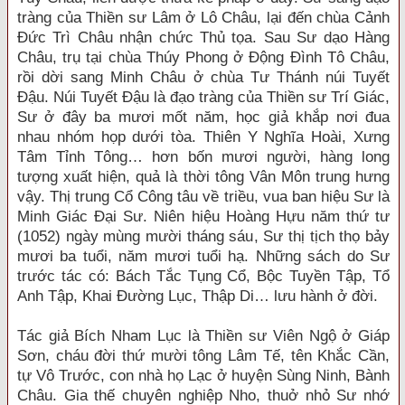
tràng của Thiền sư Lâm ở Lô Châu, lại đến chùa Cảnh
Đức Trì Châu nhận chức Thủ tọa. Sau Sư dạo Hàng
Châu, trụ tại chùa Thúy Phong ở Động Đình Tô Châu,
rồi dời sang Minh Châu ở chùa Tư Thánh núi Tuyết
Đậu. Núi Tuyết Đậu là đạo tràng của Thiền sư Trí Giác,
Sư ở đây ba mươi mốt năm, học giả khắp nơi đua
nhau nhóm họp dưới tòa. Thiên Y Nghĩa Hoài, Xưng
Tâm Tỉnh Tông… hơn bốn mươi người, hàng long
tượng xuất hiện, quả là thời tông Vân Môn trung hưng
vậy. Thị trung Cổ Công tâu về triều, vua ban hiệu Sư là
Minh Giác Đại Sư. Niên hiệu Hoàng Hựu năm thứ tư
(1052) ngày mùng mười tháng sáu, Sư thị tịch thọ bảy
mươi ba tuổi, năm mươi tuổi hạ. Những sách do Sư
trước tác có: Bách Tắc Tụng Cổ, Bộc Tuyền Tập, Tổ
Anh Tập, Khai Đường Lục, Thập Di… lưu hành ở đời.
Tác giả Bích Nham Lục là Thiền sư Viên Ngộ ở Giáp
Sơn, cháu đời thứ mười tông Lâm Tế, tên Khắc Cần,
tự Vô Trước, con nhà họ Lạc ở huyện Sùng Ninh, Bành
Châu. Gia thế chuyên nghiệp Nho, thuở nhỏ Sư nhớ