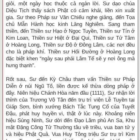
giỏi, một ngày học thuộc cả ngàn lời. Sư dạo chùa
Diệu Tịch thấy sách Phật có cảm khái, liền xin xuất
gia. Sư theo Pháp sư Văn Chiếu nghe giảng, đến Tọa
chủ Mẫn Hành học kinh Lăng Nghiêm. Sang tham
thiền, đến Thiền sư Hạo ở Ngọc Tuyền, Thiền sư Tín ở
Kim Loan, Thiền sư Hiệt ở Đại Qui, Thiền sư Tử Tâm
ở Hoàng Long, Thiền sư Độ ở Đông Lâm, các nơi đều
cho là pháp khí. Thiền sư Hối Đường ở Hoàng Long
đặc biệt khen “ngày sau phái Lâm Tế sẽ y nơi ông mà
hưng thạnh”.
Rốt sau, Sư đến Kỳ Châu tham vấn Thiền sư Pháp
Diễn ở núi Ngũ Tổ, liền được kế thừa dòng pháp ở
đây. Niên hiệu Chánh Hòa năm đầu (1111), Sư nhận lời
thỉnh của Trương Vô Tận đến trụ trì viện Lễ Tuyền tại
Giáp Sơn, bình xướng Bách Tắc Tụng Cổ của Tuyết
Đậu, phát huy huyền vi, thật ở lúc này. Khoảng niên
hiệu Sùng Ninh, Sư dời đến Đạo Lâm phủ An Sa, Khu
mật Đặng Công Tử Thường tâu về triều, vua ban tử y
và hiệu Phật Quả. Vua Huy Tông triệu Sư trụ trì Kim