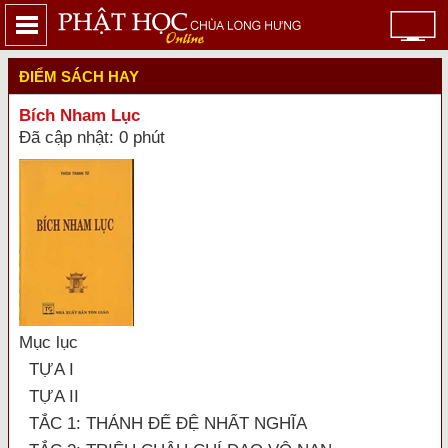
ĐIỂM SÁCH HAY
Bích Nham Lục
Đã cập nhật: 0 phút
Mục lục
TỰA I
TỰA II
TẮC 1: THÁNH ĐẾ ĐỆ NHẤT NGHĨA