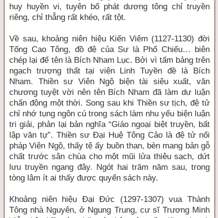
huy huyền vi, tuyên bố phát dương tông chỉ truyền
riêng, chỉ thẳng rất khéo, rất tột.
Về sau, khoảng niên hiệu Kiến Viêm (1127-1130) đời
Tống Cao Tông, đồ đệ của Sư là Phổ Chiếu… biên
chép lại để tên là Bích Nham Lục. Bởi vì tấm bảng trên
ngạch trượng thất tại viện Linh Tuyền đề là Bích
Nham. Thiền sư Viên Ngộ biện tài siêu xuất, văn
chương tuyệt vời nên tên Bích Nham đã làm dư luận
chấn động một thời. Song sau khi Thiền sư tịch, đệ tử
chỉ nhớ tụng ngôn cú trong sách làm nhu yếu biện luận
tri giải, phản lại bản nghĩa “Giáo ngoại biệt truyền, bất
lập văn tự”. Thiền sư Đại Huệ Tông Cảo là đệ tử nối
pháp Viên Ngộ, thấy tệ ấy buồn than, bèn mang bản gỗ
chất trước sân chùa cho một mũi lửa thiêu sạch, dứt
lưu truyền ngang đây. Ngót hai trăm năm sau, trong
tòng lâm ít ai thấy được quyển sách này.
Khoảng niên hiệu Đại Đức (1297-1307) vua Thành
Tông nhà Nguyên, ở Ngung Trung, cư sĩ Trương Minh