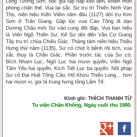
Long Tương Sơn, học giả tấp nập kéo đến, khiến môn
phong chấn thế. Vua lại sắc Sư trụ trì Thiên Ninh Vạn
Thọ, niên hiệu Kiến Viêm năm đầu (1127) dời trụ Kim
Sơn ở Trấn Giang. Gặp lúc vua Cao Tông đi dạo
Dương Châu mời Sư vào cung đối đáp, Vua ban hiệu
là Viên Ngộ Thiền Sư. Kế Sư dời đến Vân Cư Giang
Tây trụ trì chùa Chiếu Giác. Tháng tám niên hiệu Thiệu
Hưng thứ năm (1135), Sư có chút ít bệnh rồi tịch, vua
sắc thụy là Chân Giác. Phần trước tác của Sư có:
Bích Nham Lục, Ngữ Lục hai mươi quyển, Viên Ngộ
Tâm Yếu hai quyển, Kích Tiết Lục ba quyển. Nối pháp
Sư có Đại Huệ Tông Cảo, Hổ Khưu Thiệu Long… hơn
hai mươi vị, gọi là trung hưng tông Lâm Tế.
Kính ghi: THÍCH THANH TỪ
Tu viện Chân K
hông, Ngày cuối thu 1980.