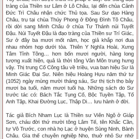
tràng của Thiền sư Lâm ở Lô Châu, lại đến chùa Cảnh
Đức Trì Châu nhận chức Thủ tọa. Sau Sư dạo Hàng
Châu, trụ tại chùa Thúy Phong ở Động Đình Tô Châu,
rồi dời sang Minh Châu ở chùa Tư Thánh núi Tuyết
Đậu. Núi Tuyết Đậu là đạo tràng của Thiền sư Trí Giác,
Sư ở đây ba mươi mốt năm, học giả khắp nơi đua
nhau nhóm họp dưới tòa. Thiên Y Nghĩa Hoài, Xưng
Tâm Tỉnh Tông… hơn bốn mươi người, hàng long
tượng xuất hiện, quả là thời tông Vân Môn trung hưng
vậy. Thị trung Cổ Công tâu về triều, vua ban hiệu Sư là
Minh Giác Đại Sư. Niên hiệu Hoàng Hựu năm thứ tư
(1052) ngày mùng mười tháng sáu, Sư thị tịch thọ bảy
mươi ba tuổi, năm mươi tuổi hạ. Những sách do Sư
trước tác có: Bách Tắc Tụng Cổ, Bộc Tuyền Tập, Tổ
Anh Tập, Khai Đường Lục, Thập Di… lưu hành ở đời.
Tác giả Bích Nham Lục là Thiền sư Viên Ngộ ở Giáp
Sơn, cháu đời thứ mười tông Lâm Tế, tên Khắc Cần,
tự Vô Trước, con nhà họ Lạc ở huyện Sùng Ninh, Bành
Châu. Gia thế chuyên nghiệp Nho, thuở nhỏ Sư nhớ