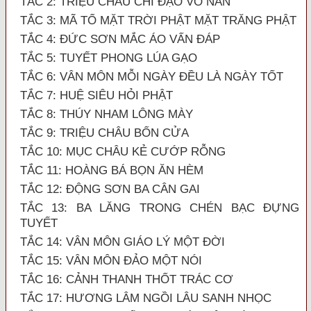
TẮC 2: TRIỆU CHÂU CHÍ ĐẠO VÔ NAN
TẮC 3: MÃ TỔ MẶT TRỜI PHẬT MẶT TRĂNG PHẬT
TẮC 4: ĐỨC SƠN MẮC ÁO VẤN ĐÁP
TẮC 5: TUYẾT PHONG LÚA GẠO
TẮC 6: VÂN MÔN MỖI NGÀY ĐỀU LÀ NGÀY TỐT
TẮC 7: HUỆ SIÊU HỎI PHẬT
TẮC 8: THÚY NHAM LÔNG MÀY
TẮC 9: TRIỆU CHÂU BỐN CỬA
TẮC 10: MỤC CHÂU KẺ CƯỚP RỖNG
TẮC 11: HOÀNG BÁ BỌN ĂN HÈM
TẮC 12: ĐỘNG SƠN BA CÂN GAI
TẮC 13: BA LĂNG TRONG CHÉN BẠC ĐỰNG
TUYẾT
TẮC 14: VÂN MÔN GIÁO LÝ MỘT ĐỜI
TẮC 15: VÂN MÔN ĐẢO MỘT NÓI
TẮC 16: CẢNH THANH THỐT TRÁC CƠ
TẮC 17: HƯƠNG LÂM NGỒI LÂU SANH NHỌC