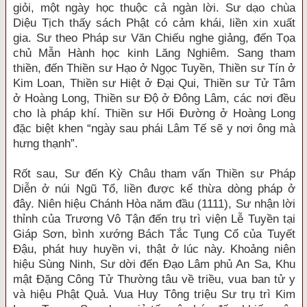
giỏi, một ngày học thuộc cả ngàn lời. Sư dạo chùa
Diệu Tịch thấy sách Phật có cảm khái, liền xin xuất
gia. Sư theo Pháp sư Văn Chiếu nghe giảng, đến Tọa
chủ Mẫn Hành học kinh Lăng Nghiêm. Sang tham
thiền, đến Thiền sư Hạo ở Ngọc Tuyền, Thiền sư Tín ở
Kim Loan, Thiền sư Hiệt ở Đại Qui, Thiền sư Tử Tâm
ở Hoàng Long, Thiền sư Độ ở Đông Lâm, các nơi đều
cho là pháp khí. Thiền sư Hối Đường ở Hoàng Long
đặc biệt khen “ngày sau phái Lâm Tế sẽ y nơi ông mà
hưng thạnh”.
Rốt sau, Sư đến Kỳ Châu tham vấn Thiền sư Pháp
Diễn ở núi Ngũ Tổ, liền được kế thừa dòng pháp ở
đây. Niên hiệu Chánh Hòa năm đầu (1111), Sư nhận lời
thỉnh của Trương Vô Tận đến trụ trì viện Lễ Tuyền tại
Giáp Sơn, bình xướng Bách Tắc Tụng Cổ của Tuyết
Đậu, phát huy huyền vi, thật ở lúc này. Khoảng niên
hiệu Sùng Ninh, Sư dời đến Đạo Lâm phủ An Sa, Khu
mật Đặng Công Tử Thường tâu về triều, vua ban tử y
và hiệu Phật Quả. Vua Huy Tông triệu Sư trụ trì Kim