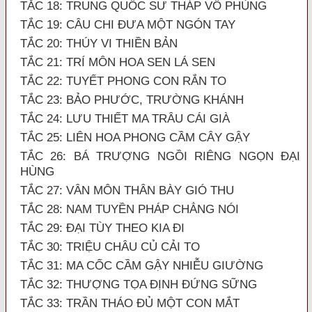
TẮC 18: TRUNG QUỐC SƯ THÁP VÔ PHÙNG
TẮC 19: CÂU CHI ĐƯA MỘT NGÓN TAY
TẮC 20: THÚY VI THIỀN BẢN
TẮC 21: TRÍ MÔN HOA SEN LÁ SEN
TẮC 22: TUYẾT PHONG CON RẮN TO
TẮC 23: BẢO PHƯỚC, TRƯỜNG KHÁNH
TẮC 24: LƯU THIẾT MA TRÂU CÁI GIÀ
TẮC 25: LIÊN HOA PHONG CẦM CÂY GẬY
TẮC 26: BÁ TRƯỢNG NGỒI RIÊNG NGỌN ĐẠI
HÙNG
TẮC 27: VÂN MÔN THÂN BÀY GIÓ THU
TẮC 28: NAM TUYỀN PHÁP CHẲNG NÓI
TẮC 29: ĐẠI TÙY THEO KIA ĐI
TẮC 30: TRIỆU CHÂU CỦ CẢI TO
TẮC 31: MA CỐC CẦM GẬY NHIỄU GIƯỜNG
TẮC 32: THƯỢNG TỌA ĐỊNH ĐỨNG SỮNG
TẮC 33: TRẦN THÁO ĐỦ MỘT CON MẮT