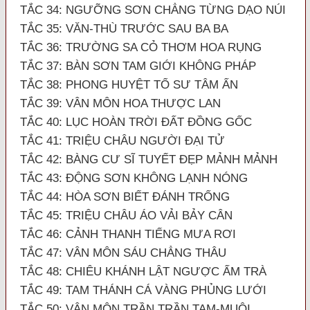
TẮC 34: NGƯỠNG SƠN CHẲNG TỪNG DẠO NÚI
TẮC 35: VĂN-THÙ TRƯỚC SAU BA BA
TẮC 36: TRƯỜNG SA CỎ THƠM HOA RỤNG
TẮC 37: BÀN SƠN TAM GIỚI KHÔNG PHÁP
TẮC 38: PHONG HUYỆT TỔ SƯ TÂM ẤN
TẮC 39: VÂN MÔN HOA THƯỢC LAN
TẮC 40: LỤC HOÀN TRỜI ĐẤT ĐỒNG GỐC
TẮC 41: TRIỆU CHÂU NGƯỜI ĐẠI TỬ
TẮC 42: BÀNG CƯ SĨ TUYẾT ĐẸP MẢNH MẢNH
TẮC 43: ĐỘNG SƠN KHÔNG LẠNH NÓNG
TẮC 44: HÒA SƠN BIẾT ĐÁNH TRỐNG
TẮC 45: TRIỆU CHÂU ÁO VẢI BẢY CÂN
TẮC 46: CẢNH THANH TIẾNG MƯA RƠI
TẮC 47: VÂN MÔN SÁU CHẲNG THÂU
TẮC 48: CHIÊU KHÁNH LẬT NGƯỢC ẤM TRÀ
TẮC 49: TAM THÁNH CÁ VÀNG PHỦNG LƯỚI
TẮC 50: VÂN MÔN TRẦN TRẦN TAM-MUỘI