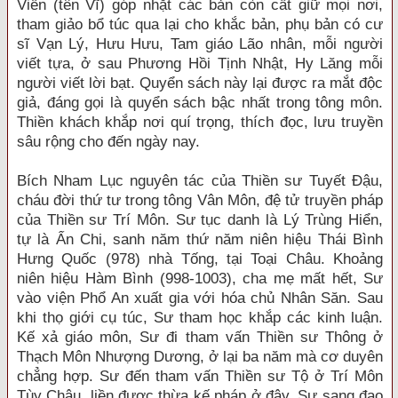
Viễn (tên Vĩ) góp nhặt các bản còn cất giữ mọi nơi,
tham giảo bổ túc qua lại cho khắc bản, phụ bản có cư
sĩ Vạn Lý, Hưu Hưu, Tam giáo Lão nhân, mỗi người
viết tựa, ở sau Phương Hồi Tịnh Nhật, Hy Lăng mỗi
người viết lời bạt. Quyển sách này lại được ra mắt độc
giả, đáng gọi là quyển sách bậc nhất trong tông môn.
Thiền khách khắp nơi quí trọng, thích đọc, lưu truyền
sâu rộng cho đến ngày nay.
Bích Nham Lục nguyên tác của Thiền sư Tuyết Đậu,
cháu đời thứ tư trong tông Vân Môn, đệ tử truyền pháp
của Thiền sư Trí Môn. Sư tục danh là Lý Trùng Hiển,
tự là Ẩn Chi, sanh năm thứ năm niên hiệu Thái Bình
Hưng Quốc (978) nhà Tống, tại Toại Châu. Khoảng
niên hiệu Hàm Bình (998-1003), cha mẹ mất hết, Sư
vào viện Phổ An xuất gia với hóa chủ Nhân Săn. Sau
khi thọ giới cụ túc, Sư tham học khắp các kinh luận.
Kế xả giáo môn, Sư đi tham vấn Thiền sư Thông ở
Thạch Môn Nhượng Dương, ở lại ba năm mà cơ duyên
chẳng hợp. Sư đến tham vấn Thiền sư Tộ ở Trí Môn
Tùy Châu, liền được thừa kế pháp ở đây. Sư sang đạo