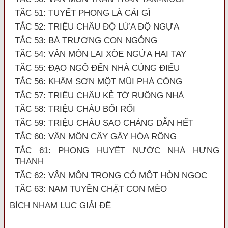
TẮC 51: TUYẾT PHONG LÀ CÁI GÌ
TẮC 52: TRIỆU CHÂU ĐỘ LỪA ĐỘ NGỰA
TẮC 53: BÁ TRƯỢNG CON NGỖNG
TẮC 54: VÂN MÔN LẠI XÒE NGỬA HAI TAY
TẮC 55: ĐẠO NGÔ ĐẾN NHÀ CÚNG ĐIẾU
TẮC 56: KHÂM SƠN MỘT MŨI PHÁ CỔNG
TẮC 57: TRIỆU CHÂU KẺ TỚ RUỘNG NHÀ
TẮC 58: TRIỆU CHÂU BỐI RỐI
TẮC 59: TRIỆU CHÂU SAO CHẲNG DẪN HẾT
TẮC 60: VÂN MÔN CÂY GẬY HÓA RỒNG
TẮC 61: PHONG HUYỆT NƯỚC NHÀ HƯNG
THẠNH
TẮC 62: VÂN MÔN TRONG CÓ MỘT HÒN NGỌC
TẮC 63: NAM TUYỀN CHẶT CON MÈO
BÍCH NHAM LỤC GIẢI ĐỀ