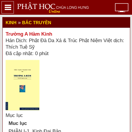
»
KINH
BẮC TRUYỀN
Trường A Hàm Kinh
Hán Dịch: Phật Ðà Da Xá & Trúc Phật Niệm Việt dịch:
Thích Tuệ Sỹ
Đã cập nhật: 0 phút
Mục lục
Muc lục
PHẦN I-1. Kinh Đại Bản