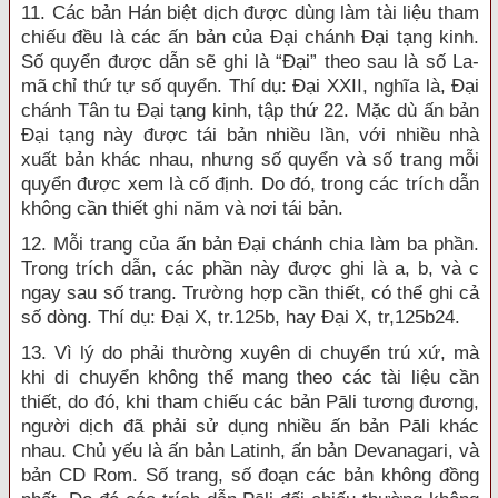
11. Các bản Hán biệt dịch được dùng làm tài liệu tham
chiếu đều là các ấn bản của Đại chánh Đại tạng kinh.
Số quyển được dẫn sẽ ghi là “Đại” theo sau là số La-
mã chỉ thứ tự số quyển. Thí dụ: Đại XXII, nghĩa là, Đại
chánh Tân tu Đại tạng kinh, tập thứ 22. Mặc dù ấn bản
Đại tạng này được tái bản nhiều lần, với nhiều nhà
xuất bản khác nhau, nhưng số quyển và số trang mỗi
quyển được xem là cố định. Do đó, trong các trích dẫn
không cần thiết ghi năm và nơi tái bản.
12. Mỗi trang của ấn bản Đại chánh chia làm ba phần.
Trong trích dẫn, các phần này được ghi là a, b, và c
ngay sau số trang. Trường hợp cần thiết, có thể ghi cả
số dòng. Thí dụ: Đại X, tr.125b, hay Đại X, tr,125b24.
13. Vì lý do phải thường xuyên di chuyển trú xứ, mà
khi di chuyển không thể mang theo các tài liệu cần
thiết, do đó, khi tham chiếu các bản Pāli tương đương,
người dịch đã phải sử dụng nhiều ấn bản Pāli khác
nhau. Chủ yếu là ấn bản Latinh, ấn bản Devanagari, và
bản CD Rom. Số trang, số đoạn các bản không đồng