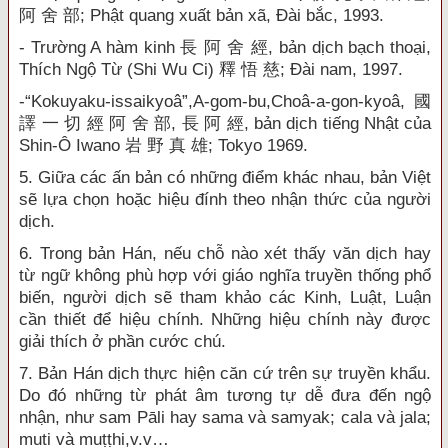
阿 舍 部; Phật quang xuất bản xã, Đài bắc, 1993.
- Trường A hàm kinh 長 阿 舍 經, bản dịch bạch thoại,
Thích Ngộ Từ (Shi Wu Ci) 釋 悟 慈; Đài nam, 1997.
-“Kokuyaku-issaikyoâ”,A-gom-bu,Choâ-a-gon-kyoâ, 國
譯 一 切 經 阿 舍 部, 長 阿 經, bản dịch tiếng Nhật của
Shin-Ô Iwano 岩 野 真 雄; Tokyo 1969.
5. Giữa các ấn bản có những điểm khác nhau, bản Việt
sẽ lựa chọn hoặc hiệu đính theo nhận thức của người
dịch.
6. Trong bản Hán, nếu chỗ nào xét thấy văn dịch hay
từ ngữ không phù hợp với giáo nghĩa truyền thống phổ
biến, người dịch sẽ tham khảo các Kinh, Luật, Luận
cần thiết để hiệu chính. Những hiệu chính này được
giải thích ở phần cước chú.
7. Bản Hán dịch thực hiện căn cứ trên sự truyền khẩu.
Do đó những từ phát âm tương tự dễ đưa đến ngộ
nhận, như sam Pāli hay sama và samyak; cala và jala;
muti và muṭṭhi,v.v…