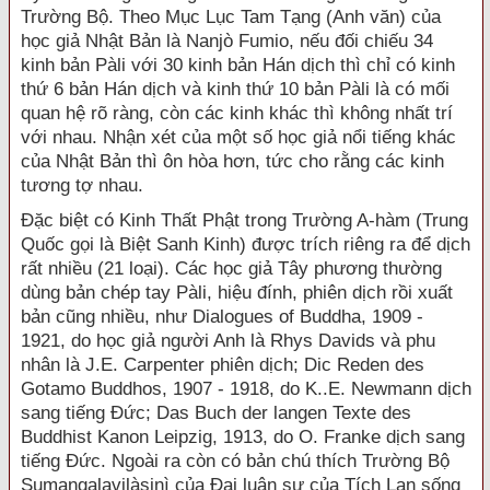
Trường Bộ. Theo Mục Lục Tam Tạng (Anh văn) của
học giả Nhật Bản là Nanjò Fumio, nếu đối chiếu 34
kinh bản Pàli với 30 kinh bản Hán dịch thì chỉ có kinh
thứ 6 bản Hán dịch và kinh thứ 10 bản Pàli là có mối
quan hệ rõ ràng, còn các kinh khác thì không nhất trí
với nhau. Nhận xét của một số học giả nổi tiếng khác
của Nhật Bản thì ôn hòa hơn, tức cho rằng các kinh
tương tợ nhau.
Đặc biệt có Kinh Thất Phật trong Trường A-hàm (Trung
Quốc gọi là Biệt Sanh Kinh) được trích riêng ra để dịch
rất nhiều (21 loại). Các học giả Tây phương thường
dùng bản chép tay Pàli, hiệu đính, phiên dịch rồi xuất
bản cũng nhiều, như Dialogues of Buddha, 1909 -
1921, do học giả người Anh là Rhys Davids và phu
nhân là J.E. Carpenter phiên dịch; Dic Reden des
Gotamo Buddhos, 1907 - 1918, do K..E. Newmann dịch
sang tiếng Đức; Das Buch der langen Texte des
Buddhist Kanon Leipzig, 1913, do O. Franke dịch sang
tiếng Đức. Ngoài ra còn có bản chú thích Trường Bộ
Sumangalavilàsinì của Đại luận sư của Tích Lan sống