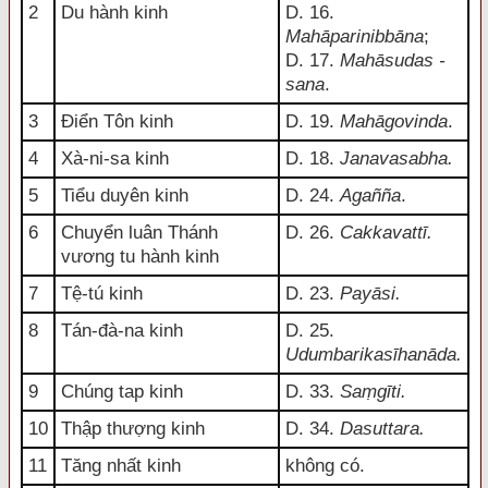
2
Du hành kinh
D. 16.
Mahāparinibbāna
;
D. 17.
Mahāsudas -
sana
.
3
Điển Tôn kinh
D. 19.
Mahāgovinda
.
4
Xà-ni-sa kinh
D. 18.
Janavasabha.
5
Tiểu duyên kinh
D. 24.
Agañña
.
6
Chuyển luân Thánh
D. 26.
Cakkavattī.
vương tu hành kinh
7
Tệ-tú kinh
D. 23.
Payāsi.
8
Tán-đà-na kinh
D. 25.
Udumbarikasīhanāda.
9
Chúng tap kinh
D. 33.
Saṃgīti.
10
Thập thượng kinh
D. 34.
Dasuttara.
11
Tăng nhất kinh
không có.