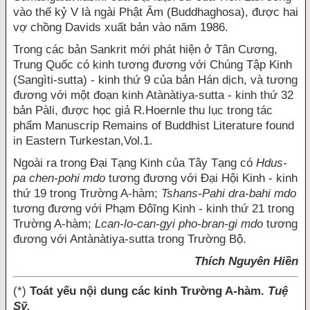
vào thế kỷ V là ngài Phật Âm (Buddhaghosa), được hai
vợ chồng Davids xuất bản vào năm 1986.
Trong các bản Sankrit mới phát hiện ở Tân Cương,
Trung Quốc có kinh tương đương với Chúng Tập Kinh
(Sangìti-sutta) - kinh thứ 9 của bản Hán dịch, và tương
đương với một đoạn kinh Atànàtiya-sutta - kinh thứ 32
bản Pàli, được học giả R.Hoernle thu lục trong tác
phẩm Manuscrip Remains of Buddhist Literature found
in Eastern Turkestan,Vol.1.
Ngoài ra trong Đại Tạng Kinh của Tây Tạng có
Hdus-
pa chen-pohi mdo
tương đương với Đại Hội Kinh - kinh
thứ 19 trong Trường A-hàm;
Tshans-Pahi dra-bahi mdo
tương đương với Phạm Đôĩng Kinh - kinh thứ 21 trong
Trường A-hàm;
Lcan-lo-can-gyi pho-bran-gi mdo
tương
đương với Antànàtiya-sutta trong Trường Bộ.
Thích Nguyên Hiền
(*)
Toát yếu nội dung các kinh Trường A-hàm.
Tuệ
Sỹ.