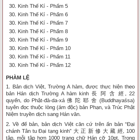
30. Kinh Thế Kí - Phẩm 5
30. Kinh Thế Kí - Phẩm 6
30. Kinh Thế Kí - Phẩm 7
30. Kinh Thế Kí - Phẩm 8
30. Kinh Thế Kí - Phẩm 9
30. Kinh Thế Kí - Phẩm 10
30. Kinh Thế Kí - Phẩm 11
30. Kinh Thế Kí - Phẩm 12
PHÀM LỆ
1. Bản dịch Việt, Trường A hàm, được thực hiện theo
bản Hán dịch Trường A hàm kinh 長 阿 含 經, 22
quyển, do Phật-đà-da-xá 佛 陀 耶 舍 (Buddhayaśsa)
tuyên đọc thuộc lòng (ám độc) bản Phạn, và Trúc Phật
Niệm truyền dịch sang Hán văn.
2. Về để bản, bản dịch Việt căn cứ trên ấn bản “Đại
chánh Tân tu Đại tạng kinh” 大 正 新 修 大 藏 經, 100
tập, mỗi tập hơn 1000 trang chữ Hán cỡ 10pt. Trong