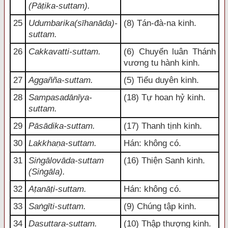
(Pāṭika-suttam).
25
Udumbarika(sīhanāda)-
(8) Tán-đà-na kinh.
suttam.
26
Cakkavatti-suttam.
(6) Chuyển luân Thánh
vương tu hành kinh.
27
Aggañña-suttam.
(5) Tiểu duyên kinh.
28
Sampasadānīya-
(18) Tự hoan hỷ kinh.
suttam.
29
Pāsādika-suttam.
(17) Thanh tịnh kinh.
30
Lakkhaṇa-suttam.
Hán: không có.
31
Siṅgālovāda-suttam
(16) Thiện Sanh kinh.
(Siṅgāla).
32
Aṭanāṭi-suttam.
Hán: không có.
33
Saṅgīti-suttam.
(9) Chúng tập kinh.
34
Dasuttara-suttam.
(10) Thập thượng kinh.