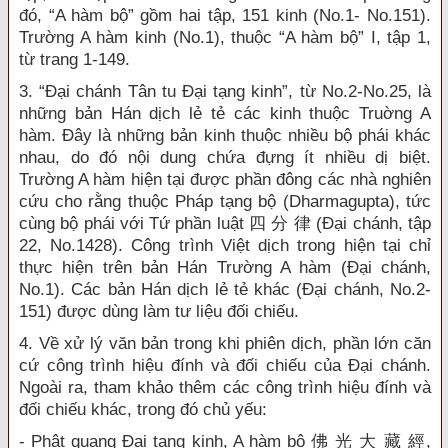
đó, “A hàm bộ” gồm hai tập, 151 kinh (No.1- No.151).
Trường A hàm kinh (No.1), thuộc “A hàm bộ” I, tập 1,
từ trang 1-149.
3. “Đại chánh Tân tu Đại tạng kinh”, từ No.2-No.25, là
những bản Hán dịch lẻ tẻ các kinh thuộc Truờng A
hàm. Đây là những bản kinh thuộc nhiều bộ phái khác
nhau, do đó nội dung chứa đựng ít nhiều dị biệt.
Trường A hàm hiện tại được phần đông các nhà nghiên
cứu cho rằng thuộc Pháp tạng bộ (Dharmagupta), tức
cùng bộ phái với Tứ phần luật 四 分 律 (Đại chánh, tập
22, No.1428). Công trình Việt dịch trong hiện tại chỉ
thực hiện trên bản Hán Trường A hàm (Đại chánh,
No.1). Các bản Hán dịch lẻ tẻ khác (Đại chánh, No.2-
151) được dùng làm tư liệu đối chiếu.
4. Về xử lý văn bản trong khi phiên dịch, phần lớn căn
cứ công trình hiệu đính và đối chiếu của Đại chánh.
Ngoài ra, tham khảo thêm các công trình hiệu đính và
đối chiếu khác, trong đó chủ yếu:
- Phật quang Đại tạng kinh, A hàm bộ 佛 光 大 藏 經,