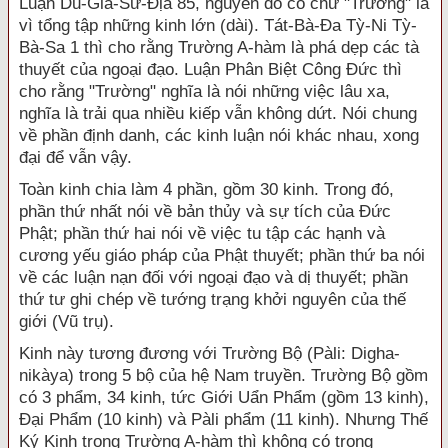
Luận Du-Già-Sư-Địa 85, nguyên do có chữ "Trường" là
vì tổng tập những kinh lớn (dài). Tát-Bà-Đa Tỳ-Ni Tỳ-
Bà-Sa 1 thì cho rằng Trường A-hàm là phá dẹp các tà
thuyết của ngoại đạo. Luận Phân Biệt Công Đức thì
cho rằng "Trường" nghĩa là nói những việc lâu xa,
nghĩa là trải qua nhiều kiếp vẫn không dứt. Nói chung
về phần định danh, các kinh luận nói khác nhau, xong
đại để vẫn vậy.
Toàn kinh chia làm 4 phần, gồm 30 kinh. Trong đó,
phần thứ nhất nói về bản thủy và sự tích của Đức
Phật; phần thứ hai nói về việc tu tập các hạnh và
cương yếu giáo pháp của Phật thuyết; phần thứ ba nói
về các luận nạn đối với ngoại đạo và dị thuyết; phần
thứ tư ghi chép về tướng trạng khởi nguyên của thế
giới (Vũ trụ).
Kinh này tương đương với Trường Bộ (Pàli: Digha-
nikàya) trong 5 bộ của hệ Nam truyền. Trường Bộ gồm
có 3 phẩm, 34 kinh, tức Giới Uẩn Phẩm (gồm 13 kinh),
Đại Phẩm (10 kinh) và Pàli phẩm (11 kinh). Nhưng Thế
Ký Kinh trong Trường A-hàm thì không có trong