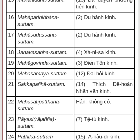
tiện kinh.
16
Mahāparinibbāna-
(2) Du hành kinh.
suttam.
17
Mahāsudassana-
(2) Du hành kinh.
suttam.
18
Janavasabha-suttam.
(4) Xà-ni-sa kinh.
19
Mahāgovinda-suttam.
(3) Điển Tôn kinh.
20
Mahāsamaya-suttam.
(12) Đai hội kinh.
21
Sakkapañhā-suttam.
(14) Thích Đề-hoàn
Nhân vấn kinh.
22
Mahāsatipaṭṭhāna-
Hán: không có.
suttam.
23
Pāyasi(rājañña)-
(7) Tệ-tú kinh.
suttam.
24
Pāthika-suttam
(15). A-nậu-di kinh.