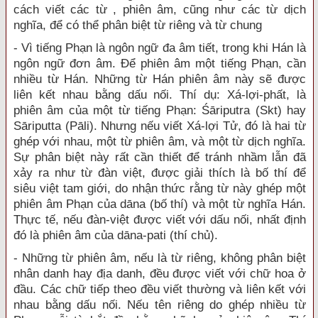
cách viết các từ , phiên âm, cũng như các từ dịch
nghĩa, để có thể phân biệt từ riêng và từ chung
- Vì tiếng Phạn là ngôn ngữ đa âm tiết, trong khi Hán là
ngôn ngữ đơn âm. Để phiên âm một tiếng Phạn, cần
nhiều từ Hán. Những từ Hán phiên âm này sẽ được
liên kết nhau bằng dấu nối. Thí dụ: Xá-lợi-phất, là
phiên âm của một từ tiếng Phạn: Śāriputra (Skt) hay
Sāriputta (Pāli). Nhưng nếu viết Xá-lợi Tử, đó là hai từ
ghép với nhau, một từ phiên âm, và một từ dịch nghĩa.
Sự phân biệt này rất cần thiết để tránh nhầm lẫn đã
xảy ra như từ đàn việt, được giải thích là bố thí để
siêu việt tam giới, do nhận thức rằng từ này ghép một
phiên âm Phạn của dāna (bố thí) và một từ nghĩa Hán.
Thực tế, nếu đàn-việt được viết với dấu nối, nhất định
đó là phiên âm của dāna-pati (thí chủ).
- Những từ phiên âm, nếu là từ riêng, không phân biệt
nhân danh hay địa danh, đều được viết với chữ hoa ở
đầu. Các chữ tiếp theo đều viết thường và liên kết với
nhau bằng dấu nối. Nếu tên riêng do ghép nhiều từ