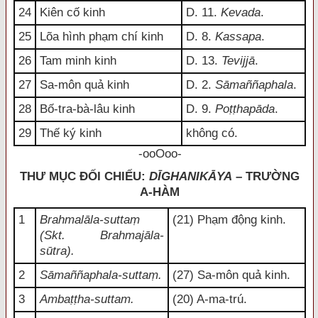
24
Kiên cố kinh
D. 11.
Kevada
.
25
Lõa hình phạm chí kinh
D. 8.
Kassapa
.
26
Tam minh kinh
D. 13.
Tevijjā
.
27
Sa-môn quả kinh
D. 2.
Sāmaññaphala
.
28
Bố-tra-bà-lâu kinh
D. 9.
Poṭṭhapāda
.
29
Thế ký kinh
không có.
-ooOoo-
THƯ MỤC ĐỐI CHIẾU:
DĪGHANIKĀYA
– TRƯỜNG
A-HÀM
1
Brahmalāla-suttaṃ
(21) Phạm động kinh.
(Skt. Brahmajāla-
sūtra).
2
Sāmaññaphala-suttaṃ.
(27) Sa-môn quả kinh.
3
Ambaṭṭha-suttam.
(20) A-ma-trú.