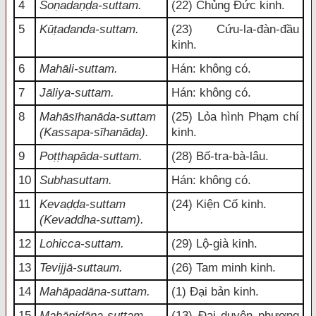
4
Soṇadaṇḍa-suttam.
(22) Chủng Đức kinh.
5
Kūṭadanda-suttam.
(23) Cứu-la-đàn-đầu
kinh.
6
Mahāli-suttam.
Hán: không có.
7
Jāliya-suttam.
Hán: không có.
8
Mahāsīhanāda-suttam
(25) Lỏa hình Phạm chí
(Kassapa-sīhanāda).
kinh.
9
Poṭṭhapāda-suttam.
(28) Bố-tra-bà-lâu.
10
Subhasuttam.
Hán: không có.
11
Kevaḍḍa-suttam
(24) Kiện Cố kinh.
(Kevaddha-suttam).
12
Lohicca-suttam.
(29) Lộ-già kinh.
13
Tevijjā-suttaum.
(26) Tam minh kinh.
14
Mahāpadāna-suttam.
(1) Đại bản kinh.
15
Mahānidāna-suttam.
(13) Đại duyên phương