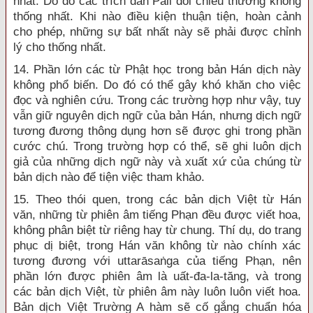
nhất. Do đó các trích dẫn Pāli đối chiếu thường không
thống nhất. Khi nào điều kiện thuận tiện, hoàn cảnh
cho phép, những sự bất nhất này sẽ phải được chỉnh
lý cho thống nhất.
14. Phần lớn các từ Phật học trong bản Hán dịch này
không phổ biến. Do đó có thể gây khó khăn cho việc
đọc và nghiên cứu. Trong các trường hợp như vậy, tuy
vẫn giữ nguyên dịch ngữ của bản Hán, nhưng dịch ngữ
tương đương thông dụng hơn sẽ được ghi trong phần
cước chú. Trong trường hợp có thể, sẽ ghi luôn dịch
giả của những dịch ngữ này và xuất xứ của chúng từ
bản dịch nào để tiện việc tham khảo.
15. Theo thói quen, trong các bản dịch Việt từ Hán
văn, những từ phiên âm tiếng Phạn đều được viết hoa,
không phân biệt từ riêng hay từ chung. Thí dụ, do trang
phục dị biệt, trong Hán văn không từ nào chính xác
tương đương với uttarāsaṅga của tiếng Phạn, nên
phần lớn được phiên âm là uất-đa-la-tăng, và trong
các bản dịch Việt, từ phiên âm này luôn luôn viết hoa.
Bản dịch Việt Trường A hàm sẽ cố gắng chuẩn hóa