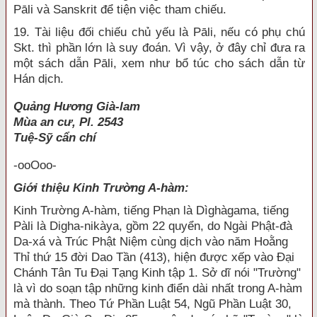
Pāli và Sanskrit để tiện việc tham chiếu.
19. Tài liệu đối chiếu chủ yếu là Pāli, nếu có phụ chú
Skt. thì phần lớn là suy đoán. Vì vậy, ở đây chỉ đưa ra
một sách dẫn Pāli, xem như bổ túc cho sách dẫn từ
Hán dịch.
Quảng Hương Già-lam
Mùa an cư, Pl. 2543
Tuệ-Sỹ cẩn chí
-ooOoo-
Giới thiệu Kinh Trường A-hàm:
Kinh Trường A-hàm, tiếng Phạn là Dìghàgama, tiếng
Pàli là Digha-nikàya, gồm 22 quyển, do Ngài Phật-đà
Da-xá và Trúc Phật Niệm cùng dịch vào năm Hoằng
Thỉ thứ 15 đời Dao Tần (413), hiện được xếp vào Đại
Chánh Tân Tu Đại Tạng Kinh tập 1. Sở dĩ nói "Trường"
là vì do soạn tập những kinh điển dài nhất trong A-hàm
mà thành. Theo Tứ Phần Luật 54, Ngũ Phần Luật 30,