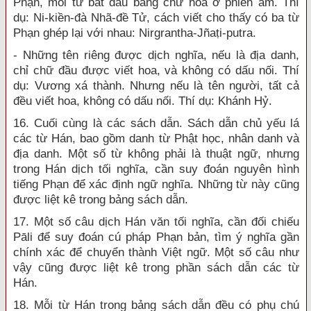
Phạn, mỗi từ bắt đầu bằng chữ hoa ở phiên âm. Thí
dụ: Ni-kiền-đà Nhã-đề Tử, cách viết cho thấy có ba từ
Phạn ghép lại với nhau: Nirgrantha-Jñaṭi-putra.
- Những tên riêng được dịch nghĩa, nếu là địa danh,
chỉ chữ đầu được viết hoa, và không có dấu nối. Thí
dụ: Vương xá thành. Nhưng nếu là tên người, tất cả
đều viết hoa, không có dấu nối. Thí dụ: Khánh Hỷ.
16. Cuối cùng là các sách dẫn. Sách dẫn chủ yếu lá
các từ Hán, bao gồm danh từ Phật học, nhân danh và
địa danh. Một số từ không phải là thuật ngữ, nhưng
trong Hán dịch tối nghĩa, cần suy đoán nguyên hình
tiếng Phạn để xác định ngữ nghĩa. Những từ này cũng
được liệt kê trong bảng sách dẫn.
17. Một số câu dịch Hán văn tối nghĩa, cần đối chiếu
Pāli để suy đoán cú pháp Phạn bản, tìm ý nghĩa gần
chính xác để chuyển thành Việt ngữ. Một số câu như
vậy cũng được liệt kê trong phần sách dẫn các từ
Hán.
18. Mỗi từ Hán trong bảng sách dẫn đều có phụ chú