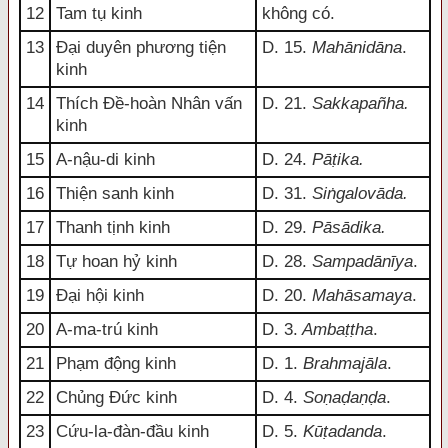
12
Tam tụ kinh
không có.
13
Đại duyên phương tiện
D. 15.
Mahānidāna
.
kinh
14
Thích Đề-hoàn Nhân vấn
D. 21.
Sakkapañha.
kinh
15
A-nậu-di kinh
D. 24.
Pāṭika.
16
Thiện sanh kinh
D. 31.
Siṅgalovāda.
17
Thanh tịnh kinh
D. 29.
Pāsādika.
18
Tự hoan hỷ kinh
D. 28.
Sampadānīya
.
19
Đại hội kinh
D. 20.
Mahāsamaya
.
20
A-ma-trú kinh
D. 3.
Ambaṭṭha
.
21
Phạm động kinh
D. 1.
Brahmajāla
.
22
Chủng Đức kinh
D. 4.
Soṇaḍaṇḍa
.
23
Cứu-la-đàn-đầu kinh
D. 5.
Kūṭadanda
.