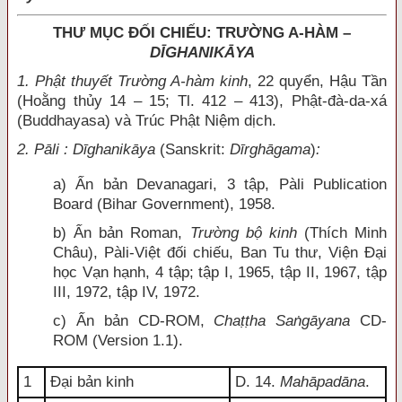
THƯ MỤC ĐỐI CHIẾU: TRƯỜNG A-HÀM –
DĪGHANIKĀYA
1. Phật thuyết Trường A-hàm kinh
, 22 quyển, Hậu Tần
(Hoằng thủy 14 – 15; Tl. 412 – 413), Phật-đà-da-xá
(Buddhayasa) và Trúc Phật Niệm dịch.
2. Pāli : Dīghanikāya
(Sanskrit:
Dīrghāgama
)
:
a) Ấn bản Devanagari, 3 tập, Pàli Publication
Board (Bihar Government), 1958.
b) Ấn bản Roman,
Trường bộ kinh
(Thích Minh
Châu), Pàli-Việt đối chiếu, Ban Tu thư, Viện Đại
học Vạn hạnh, 4 tập; tập I, 1965, tập II, 1967, tập
III, 1972, tập IV, 1972.
c) Ấn bản CD-ROM,
Chaṭṭha Saṅgāyana
CD-
ROM (Version 1.1).
1
Đại bản kinh
D. 14.
Mahāpadāna
.