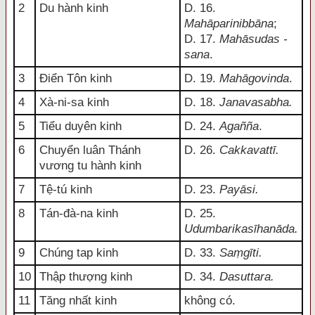
2
Du hành kinh
D. 16.
Mahāparinibbāna
;
D. 17.
Mahāsudas -
sana
.
3
Điển Tôn kinh
D. 19.
Mahāgovinda
.
4
Xà-ni-sa kinh
D. 18.
Janavasabha.
5
Tiểu duyên kinh
D. 24.
Agañña
.
6
Chuyển luân Thánh
D. 26.
Cakkavattī.
vương tu hành kinh
7
Tệ-tú kinh
D. 23.
Payāsi.
8
Tán-đà-na kinh
D. 25.
Udumbarikasīhanāda.
9
Chúng tap kinh
D. 33.
Saṃgīti.
10
Thập thượng kinh
D. 34.
Dasuttara.
11
Tăng nhất kinh
không có.