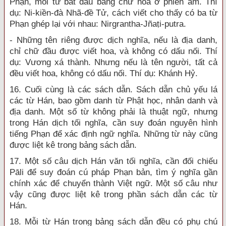
Phạn, mỗi từ bắt đầu bằng chữ hoa ở phiên âm. Thí
dụ: Ni-kiền-đà Nhã-đề Tử, cách viết cho thấy có ba từ
Phạn ghép lại với nhau: Nirgrantha-Jñaṭi-putra.
- Những tên riêng được dịch nghĩa, nếu là địa danh,
chỉ chữ đầu được viết hoa, và không có dấu nối. Thí
dụ: Vương xá thành. Nhưng nếu là tên người, tất cả
đều viết hoa, không có dấu nối. Thí dụ: Khánh Hỷ.
16. Cuối cùng là các sách dẫn. Sách dẫn chủ yếu lá
các từ Hán, bao gồm danh từ Phật học, nhân danh và
địa danh. Một số từ không phải là thuật ngữ, nhưng
trong Hán dịch tối nghĩa, cần suy đoán nguyên hình
tiếng Phạn để xác định ngữ nghĩa. Những từ này cũng
được liệt kê trong bảng sách dẫn.
17. Một số câu dịch Hán văn tối nghĩa, cần đối chiếu
Pāli để suy đoán cú pháp Phạn bản, tìm ý nghĩa gần
chính xác để chuyển thành Việt ngữ. Một số câu như
vậy cũng được liệt kê trong phần sách dẫn các từ
Hán.
18. Mỗi từ Hán trong bảng sách dẫn đều có phụ chú