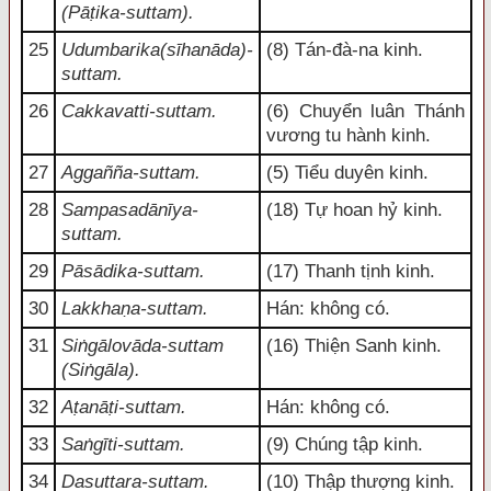
(Pāṭika-suttam).
25
Udumbarika(sīhanāda)-
(8) Tán-đà-na kinh.
suttam.
26
Cakkavatti-suttam.
(6) Chuyển luân Thánh
vương tu hành kinh.
27
Aggañña-suttam.
(5) Tiểu duyên kinh.
28
Sampasadānīya-
(18) Tự hoan hỷ kinh.
suttam.
29
Pāsādika-suttam.
(17) Thanh tịnh kinh.
30
Lakkhaṇa-suttam.
Hán: không có.
31
Siṅgālovāda-suttam
(16) Thiện Sanh kinh.
(Siṅgāla).
32
Aṭanāṭi-suttam.
Hán: không có.
33
Saṅgīti-suttam.
(9) Chúng tập kinh.
34
Dasuttara-suttam.
(10) Thập thượng kinh.