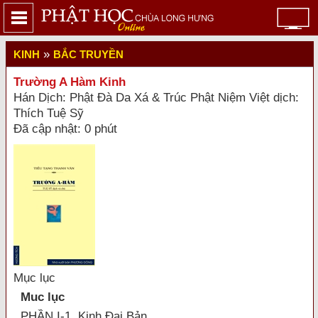
»
KINH
BẮC TRUYỀN
Trường A Hàm Kinh
Hán Dịch: Phật Ðà Da Xá & Trúc Phật Niệm Việt dịch:
Thích Tuệ Sỹ
Đã cập nhật: 0 phút
Mục lục
Muc lục
PHẦN I-1. Kinh Đại Bản