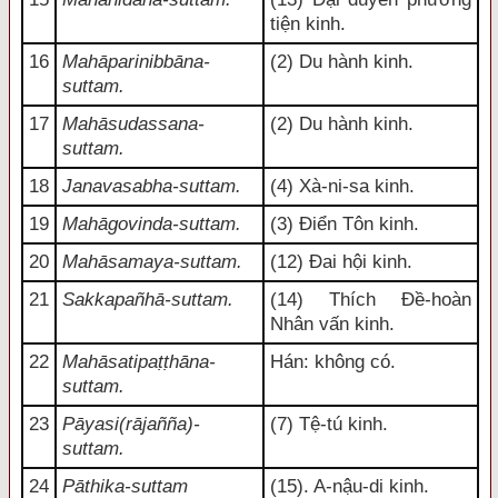
tiện kinh.
16
Mahāparinibbāna-
(2) Du hành kinh.
suttam.
17
Mahāsudassana-
(2) Du hành kinh.
suttam.
18
Janavasabha-suttam.
(4) Xà-ni-sa kinh.
19
Mahāgovinda-suttam.
(3) Điển Tôn kinh.
20
Mahāsamaya-suttam.
(12) Đai hội kinh.
21
Sakkapañhā-suttam.
(14) Thích Đề-hoàn
Nhân vấn kinh.
22
Mahāsatipaṭṭhāna-
Hán: không có.
suttam.
23
Pāyasi(rājañña)-
(7) Tệ-tú kinh.
suttam.
24
Pāthika-suttam
(15). A-nậu-di kinh.