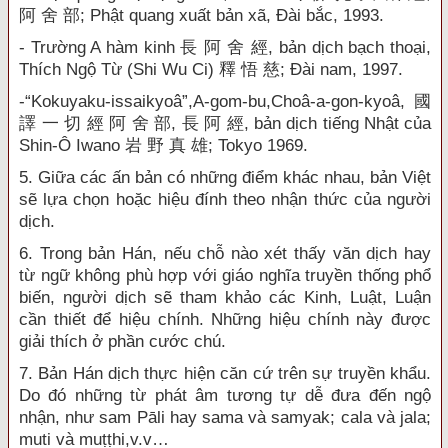
阿 舍 部; Phật quang xuất bản xã, Đài bắc, 1993.
- Trường A hàm kinh 長 阿 舍 經, bản dịch bạch thoại,
Thích Ngộ Từ (Shi Wu Ci) 釋 悟 慈; Đài nam, 1997.
-“Kokuyaku-issaikyoâ”,A-gom-bu,Choâ-a-gon-kyoâ, 國
譯 一 切 經 阿 舍 部, 長 阿 經, bản dịch tiếng Nhật của
Shin-Ô Iwano 岩 野 真 雄; Tokyo 1969.
5. Giữa các ấn bản có những điểm khác nhau, bản Việt
sẽ lựa chọn hoặc hiệu đính theo nhận thức của người
dịch.
6. Trong bản Hán, nếu chỗ nào xét thấy văn dịch hay
từ ngữ không phù hợp với giáo nghĩa truyền thống phổ
biến, người dịch sẽ tham khảo các Kinh, Luật, Luận
cần thiết để hiệu chính. Những hiệu chính này được
giải thích ở phần cước chú.
7. Bản Hán dịch thực hiện căn cứ trên sự truyền khẩu.
Do đó những từ phát âm tương tự dễ đưa đến ngộ
nhận, như sam Pāli hay sama và samyak; cala và jala;
muti và muṭṭhi,v.v…