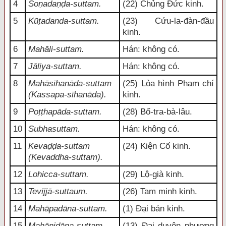
4
Soṇadaṇḍa-suttam.
(22) Chủng Đức kinh.
5
Kūṭadanda-suttam.
(23) Cứu-la-đàn-đầu
kinh.
6
Mahāli-suttam.
Hán: không có.
7
Jāliya-suttam.
Hán: không có.
8
Mahāsīhanāda-suttam
(25) Lỏa hình Phạm chí
(Kassapa-sīhanāda).
kinh.
9
Poṭṭhapāda-suttam.
(28) Bố-tra-bà-lâu.
10
Subhasuttam.
Hán: không có.
11
Kevaḍḍa-suttam
(24) Kiện Cố kinh.
(Kevaddha-suttam).
12
Lohicca-suttam.
(29) Lộ-già kinh.
13
Tevijjā-suttaum.
(26) Tam minh kinh.
14
Mahāpadāna-suttam.
(1) Đại bản kinh.
15
Mahānidāna-suttam.
(13) Đại duyên phương