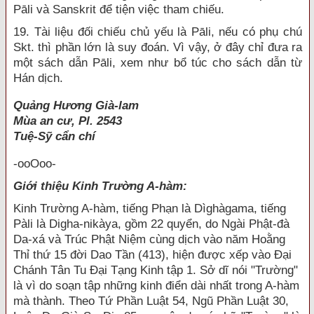
Pāli và Sanskrit để tiện việc tham chiếu.
19. Tài liệu đối chiếu chủ yếu là Pāli, nếu có phụ chú
Skt. thì phần lớn là suy đoán. Vì vậy, ở đây chỉ đưa ra
một sách dẫn Pāli, xem như bổ túc cho sách dẫn từ
Hán dịch.
Quảng Hương Già-lam
Mùa an cư, Pl. 2543
Tuệ-Sỹ cẩn chí
-ooOoo-
Giới thiệu Kinh Trường A-hàm:
Kinh Trường A-hàm, tiếng Phạn là Dìghàgama, tiếng
Pàli là Digha-nikàya, gồm 22 quyển, do Ngài Phật-đà
Da-xá và Trúc Phật Niệm cùng dịch vào năm Hoằng
Thỉ thứ 15 đời Dao Tần (413), hiện được xếp vào Đại
Chánh Tân Tu Đại Tạng Kinh tập 1. Sở dĩ nói "Trường"
là vì do soạn tập những kinh điển dài nhất trong A-hàm
mà thành. Theo Tứ Phần Luật 54, Ngũ Phần Luật 30,