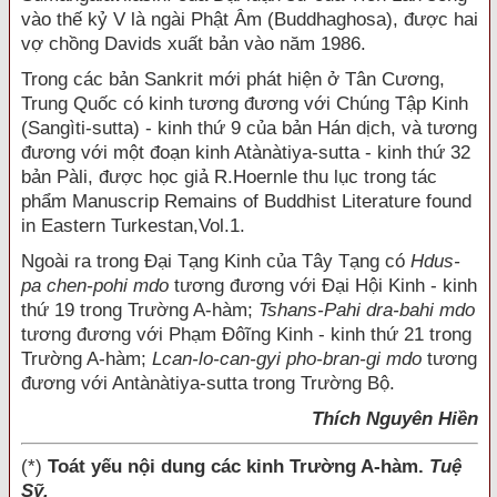
vào thế kỷ V là ngài Phật Âm (Buddhaghosa), được hai
vợ chồng Davids xuất bản vào năm 1986.
Trong các bản Sankrit mới phát hiện ở Tân Cương,
Trung Quốc có kinh tương đương với Chúng Tập Kinh
(Sangìti-sutta) - kinh thứ 9 của bản Hán dịch, và tương
đương với một đoạn kinh Atànàtiya-sutta - kinh thứ 32
bản Pàli, được học giả R.Hoernle thu lục trong tác
phẩm Manuscrip Remains of Buddhist Literature found
in Eastern Turkestan,Vol.1.
Ngoài ra trong Đại Tạng Kinh của Tây Tạng có
Hdus-
pa chen-pohi mdo
tương đương với Đại Hội Kinh - kinh
thứ 19 trong Trường A-hàm;
Tshans-Pahi dra-bahi mdo
tương đương với Phạm Đôĩng Kinh - kinh thứ 21 trong
Trường A-hàm;
Lcan-lo-can-gyi pho-bran-gi mdo
tương
đương với Antànàtiya-sutta trong Trường Bộ.
Thích Nguyên Hiền
(*)
Toát yếu nội dung các kinh Trường A-hàm.
Tuệ
Sỹ.