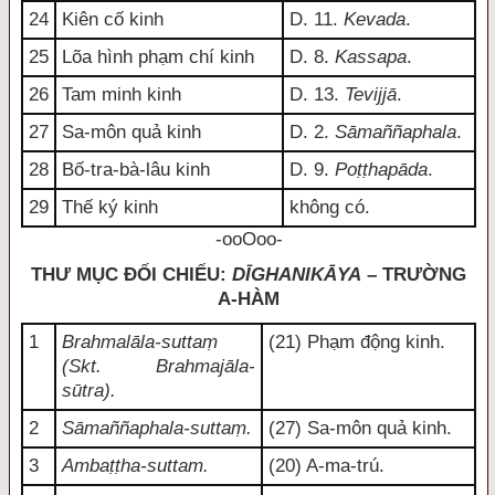
24
Kiên cố kinh
D. 11.
Kevada
.
25
Lõa hình phạm chí kinh
D. 8.
Kassapa
.
26
Tam minh kinh
D. 13.
Tevijjā
.
27
Sa-môn quả kinh
D. 2.
Sāmaññaphala
.
28
Bố-tra-bà-lâu kinh
D. 9.
Poṭṭhapāda
.
29
Thế ký kinh
không có.
-ooOoo-
THƯ MỤC ĐỐI CHIẾU:
DĪGHANIKĀYA
– TRƯỜNG
A-HÀM
1
Brahmalāla-suttaṃ
(21) Phạm động kinh.
(Skt. Brahmajāla-
sūtra).
2
Sāmaññaphala-suttaṃ.
(27) Sa-môn quả kinh.
3
Ambaṭṭha-suttam.
(20) A-ma-trú.