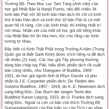
Trường Bộ. Theo Mục Lục Tam Tạng (Anh văn) của
học giả Nhật Bản là Nanjò Fumio, nếu đối chiếu 34
kinh bản Pàli với 30 kinh bản Hán dịch thì chỉ có kinh
thứ 6 bản Hán dịch và kinh thứ 10 bản Pàli là có mối
quan hệ rõ ràng, còn các kinh khác thì không nhất trí
với nhau. Nhận xét của một số học giả nổi tiếng khác
của Nhật Bản thì ôn hòa hơn, tức cho rằng các kinh
tương tợ nhau.
Đặc biệt có Kinh Thất Phật trong Trường A-hàm (Trung
Quốc gọi là Biệt Sanh Kinh) được trích riêng ra để dịch
rất nhiều (21 loại). Các học giả Tây phương thường
dùng bản chép tay Pàli, hiệu đính, phiên dịch rồi xuất
bản cũng nhiều, như Dialogues of Buddha, 1909 -
1921, do học giả người Anh là Rhys Davids và phu
nhân là J.E. Carpenter phiên dịch; Dic Reden des
Gotamo Buddhos, 1907 - 1918, do K..E. Newmann dịch
sang tiếng Đức; Das Buch der langen Texte des
Buddhist Kanon Leipzig, 1913, do O. Franke dịch sang
tiếng Đức. Ngoài ra còn có bản chú thích Trường Bộ
Sumangalavilàsinì của Đại luận sư của Tích Lan sống