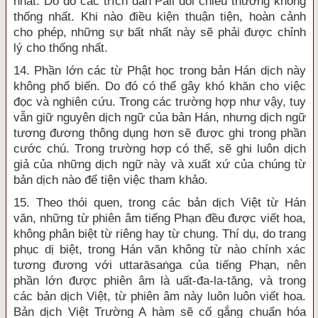
nhất. Do đó các trích dẫn Pāli đối chiếu thường không
thống nhất. Khi nào điều kiện thuận tiện, hoàn cảnh
cho phép, những sự bất nhất này sẽ phải được chỉnh
lý cho thống nhất.
14. Phần lớn các từ Phật học trong bản Hán dịch này
không phổ biến. Do đó có thể gây khó khăn cho việc
đọc và nghiên cứu. Trong các trường hợp như vậy, tuy
vẫn giữ nguyên dịch ngữ của bản Hán, nhưng dịch ngữ
tương đương thông dụng hơn sẽ được ghi trong phần
cước chú. Trong trường hợp có thể, sẽ ghi luôn dịch
giả của những dịch ngữ này và xuất xứ của chúng từ
bản dịch nào để tiện việc tham khảo.
15. Theo thói quen, trong các bản dịch Việt từ Hán
văn, những từ phiên âm tiếng Phạn đều được viết hoa,
không phân biệt từ riêng hay từ chung. Thí dụ, do trang
phục dị biệt, trong Hán văn không từ nào chính xác
tương đương với uttarāsaṅga của tiếng Phạn, nên
phần lớn được phiên âm là uất-đa-la-tăng, và trong
các bản dịch Việt, từ phiên âm này luôn luôn viết hoa.
Bản dịch Việt Trường A hàm sẽ cố gắng chuẩn hóa