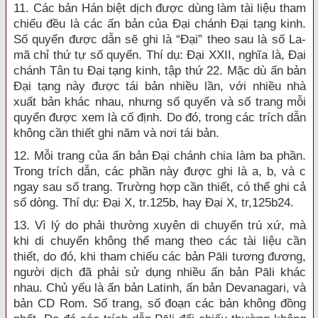
11. Các bản Hán biệt dịch được dùng làm tài liệu tham
chiếu đều là các ấn bản của Đại chánh Đại tạng kinh.
Số quyển được dẫn sẽ ghi là “Đại” theo sau là số La-
mã chỉ thứ tự số quyển. Thí dụ: Đại XXII, nghĩa là, Đại
chánh Tân tu Đại tạng kinh, tập thứ 22. Mặc dù ấn bản
Đại tạng này được tái bản nhiều lần, với nhiều nhà
xuất bản khác nhau, nhưng số quyển và số trang mỗi
quyển được xem là cố định. Do đó, trong các trích dẫn
không cần thiết ghi năm và nơi tái bản.
12. Mỗi trang của ấn bản Đại chánh chia làm ba phần.
Trong trích dẫn, các phần này được ghi là a, b, và c
ngay sau số trang. Trường hợp cần thiết, có thể ghi cả
số dòng. Thí dụ: Đại X, tr.125b, hay Đại X, tr,125b24.
13. Vì lý do phải thường xuyên di chuyển trú xứ, mà
khi di chuyển không thể mang theo các tài liệu cần
thiết, do đó, khi tham chiếu các bản Pāli tương đương,
người dịch đã phải sử dụng nhiều ấn bản Pāli khác
nhau. Chủ yếu là ấn bản Latinh, ấn bản Devanagari, và
bản CD Rom. Số trang, số đoạn các bản không đồng