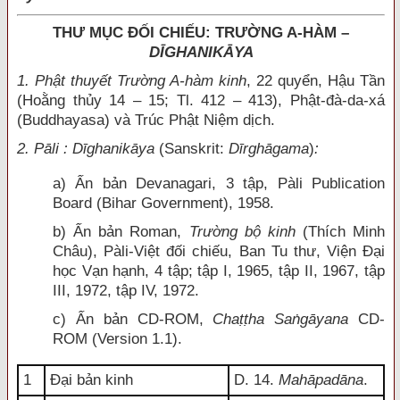
THƯ MỤC ĐỐI CHIẾU: TRƯỜNG A-HÀM –
DĪGHANIKĀYA
1. Phật thuyết Trường A-hàm kinh
, 22 quyển, Hậu Tần
(Hoằng thủy 14 – 15; Tl. 412 – 413), Phật-đà-da-xá
(Buddhayasa) và Trúc Phật Niệm dịch.
2. Pāli : Dīghanikāya
(Sanskrit:
Dīrghāgama
)
:
a) Ấn bản Devanagari, 3 tập, Pàli Publication
Board (Bihar Government), 1958.
b) Ấn bản Roman,
Trường bộ kinh
(Thích Minh
Châu), Pàli-Việt đối chiếu, Ban Tu thư, Viện Đại
học Vạn hạnh, 4 tập; tập I, 1965, tập II, 1967, tập
III, 1972, tập IV, 1972.
c) Ấn bản CD-ROM,
Chaṭṭha Saṅgāyana
CD-
ROM (Version 1.1).
1
Đại bản kinh
D. 14.
Mahāpadāna
.