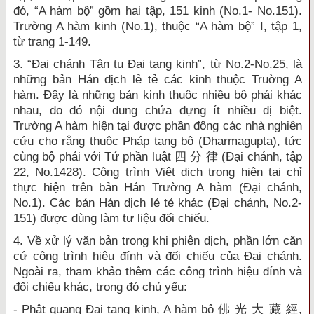
đó, “A hàm bộ” gồm hai tập, 151 kinh (No.1- No.151).
Trường A hàm kinh (No.1), thuộc “A hàm bộ” I, tập 1,
từ trang 1-149.
3. “Đại chánh Tân tu Đại tạng kinh”, từ No.2-No.25, là
những bản Hán dịch lẻ tẻ các kinh thuộc Truờng A
hàm. Đây là những bản kinh thuộc nhiều bộ phái khác
nhau, do đó nội dung chứa đựng ít nhiều dị biệt.
Trường A hàm hiện tại được phần đông các nhà nghiên
cứu cho rằng thuộc Pháp tạng bộ (Dharmagupta), tức
cùng bộ phái với Tứ phần luật 四 分 律 (Đại chánh, tập
22, No.1428). Công trình Việt dịch trong hiện tại chỉ
thực hiện trên bản Hán Trường A hàm (Đại chánh,
No.1). Các bản Hán dịch lẻ tẻ khác (Đại chánh, No.2-
151) được dùng làm tư liệu đối chiếu.
4. Về xử lý văn bản trong khi phiên dịch, phần lớn căn
cứ công trình hiệu đính và đối chiếu của Đại chánh.
Ngoài ra, tham khảo thêm các công trình hiệu đính và
đối chiếu khác, trong đó chủ yếu:
- Phật quang Đại tạng kinh, A hàm bộ 佛 光 大 藏 經,