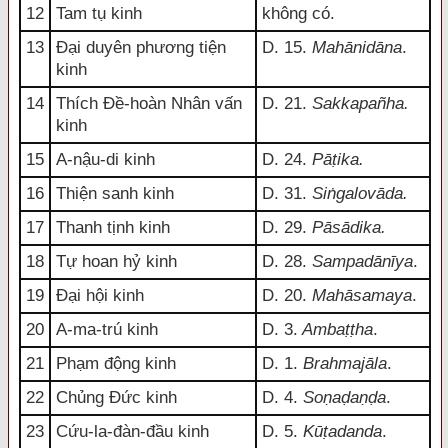
12
Tam tụ kinh
không có.
13
Đại duyên phương tiện
D. 15.
Mahānidāna
.
kinh
14
Thích Đề-hoàn Nhân vấn
D. 21.
Sakkapañha.
kinh
15
A-nậu-di kinh
D. 24.
Pāṭika.
16
Thiện sanh kinh
D. 31.
Siṅgalovāda.
17
Thanh tịnh kinh
D. 29.
Pāsādika.
18
Tự hoan hỷ kinh
D. 28.
Sampadānīya
.
19
Đại hội kinh
D. 20.
Mahāsamaya
.
20
A-ma-trú kinh
D. 3.
Ambaṭṭha
.
21
Phạm động kinh
D. 1.
Brahmajāla
.
22
Chủng Đức kinh
D. 4.
Soṇaḍaṇḍa
.
23
Cứu-la-đàn-đầu kinh
D. 5.
Kūṭadanda
.