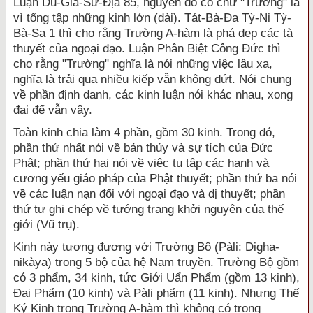
Luận Du-Già-Sư-Địa 85, nguyên do có chữ "Trường" là
vì tổng tập những kinh lớn (dài). Tát-Bà-Đa Tỳ-Ni Tỳ-
Bà-Sa 1 thì cho rằng Trường A-hàm là phá dẹp các tà
thuyết của ngoại đạo. Luận Phân Biệt Công Đức thì
cho rằng "Trường" nghĩa là nói những việc lâu xa,
nghĩa là trải qua nhiều kiếp vẫn không dứt. Nói chung
về phần định danh, các kinh luận nói khác nhau, xong
đại để vẫn vậy.
Toàn kinh chia làm 4 phần, gồm 30 kinh. Trong đó,
phần thứ nhất nói về bản thủy và sự tích của Đức
Phật; phần thứ hai nói về việc tu tập các hạnh và
cương yếu giáo pháp của Phật thuyết; phần thứ ba nói
về các luận nạn đối với ngoại đạo và dị thuyết; phần
thứ tư ghi chép về tướng trạng khởi nguyên của thế
giới (Vũ trụ).
Kinh này tương đương với Trường Bộ (Pàli: Digha-
nikàya) trong 5 bộ của hệ Nam truyền. Trường Bộ gồm
có 3 phẩm, 34 kinh, tức Giới Uẩn Phẩm (gồm 13 kinh),
Đại Phẩm (10 kinh) và Pàli phẩm (11 kinh). Nhưng Thế
Ký Kinh trong Trường A-hàm thì không có trong