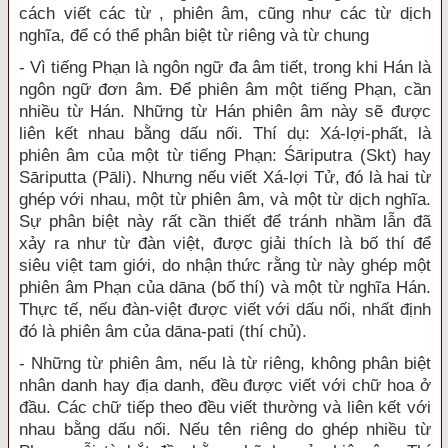
cách viết các từ , phiên âm, cũng như các từ dịch
nghĩa, để có thể phân biệt từ riêng và từ chung
- Vì tiếng Phạn là ngôn ngữ đa âm tiết, trong khi Hán là
ngôn ngữ đơn âm. Để phiên âm một tiếng Phạn, cần
nhiều từ Hán. Những từ Hán phiên âm này sẽ được
liên kết nhau bằng dấu nối. Thí dụ: Xá-lợi-phất, là
phiên âm của một từ tiếng Phạn: Śāriputra (Skt) hay
Sāriputta (Pāli). Nhưng nếu viết Xá-lợi Tử, đó là hai từ
ghép với nhau, một từ phiên âm, và một từ dịch nghĩa.
Sự phân biệt này rất cần thiết để tránh nhầm lẫn đã
xảy ra như từ đàn việt, được giải thích là bố thí để
siêu việt tam giới, do nhận thức rằng từ này ghép một
phiên âm Phạn của dāna (bố thí) và một từ nghĩa Hán.
Thực tế, nếu đàn-việt được viết với dấu nối, nhất định
đó là phiên âm của dāna-pati (thí chủ).
- Những từ phiên âm, nếu là từ riêng, không phân biệt
nhân danh hay địa danh, đều được viết với chữ hoa ở
đầu. Các chữ tiếp theo đều viết thường và liên kết với
nhau bằng dấu nối. Nếu tên riêng do ghép nhiều từ