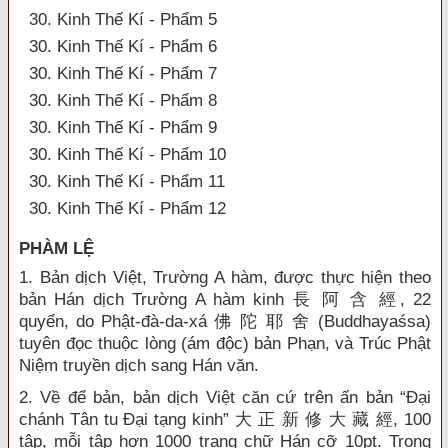
30. Kinh Thế Kí - Phẩm 5
30. Kinh Thế Kí - Phẩm 6
30. Kinh Thế Kí - Phẩm 7
30. Kinh Thế Kí - Phẩm 8
30. Kinh Thế Kí - Phẩm 9
30. Kinh Thế Kí - Phẩm 10
30. Kinh Thế Kí - Phẩm 11
30. Kinh Thế Kí - Phẩm 12
PHÀM LỆ
1. Bản dịch Việt, Trường A hàm, được thực hiện theo
bản Hán dịch Trường A hàm kinh 長 阿 含 經, 22
quyển, do Phật-đà-da-xá 佛 陀 耶 舍 (Buddhayaśsa)
tuyên đọc thuộc lòng (ám độc) bản Phạn, và Trúc Phật
Niệm truyền dịch sang Hán văn.
2. Về để bản, bản dịch Việt căn cứ trên ấn bản “Đại
chánh Tân tu Đại tạng kinh” 大 正 新 修 大 藏 經, 100
tập, mỗi tập hơn 1000 trang chữ Hán cỡ 10pt. Trong