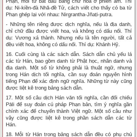
Phạn, mỗi từ bắt đầu bằng chữ hoa ở phiên âm. Thí
dụ: Ni-kiền-đà Nhã-đề Tử, cách viết cho thấy có ba từ
Phạn ghép lại với nhau: Nirgrantha-Jñaṭi-putra.
- Những tên riêng được dịch nghĩa, nếu là địa danh,
chỉ chữ đầu được viết hoa, và không có dấu nối. Thí
dụ: Vương xá thành. Nhưng nếu là tên người, tất cả
đều viết hoa, không có dấu nối. Thí dụ: Khánh Hỷ.
16. Cuối cùng là các sách dẫn. Sách dẫn chủ yếu lá
các từ Hán, bao gồm danh từ Phật học, nhân danh và
địa danh. Một số từ không phải là thuật ngữ, nhưng
trong Hán dịch tối nghĩa, cần suy đoán nguyên hình
tiếng Phạn để xác định ngữ nghĩa. Những từ này cũng
được liệt kê trong bảng sách dẫn.
17. Một số câu dịch Hán văn tối nghĩa, cần đối chiếu
Pāli để suy đoán cú pháp Phạn bản, tìm ý nghĩa gần
chính xác để chuyển thành Việt ngữ. Một số câu như
vậy cũng được liệt kê trong phần sách dẫn các từ
Hán.
18. Mỗi từ Hán trong bảng sách dẫn đều có phụ chú