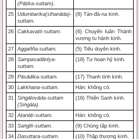
(Pāṭika-suttam).
25
Udumbarika(sīhanāda)-
(8) Tán-đà-na kinh.
suttam.
26
Cakkavatti-suttam.
(6) Chuyển luân Thánh
vương tu hành kinh.
27
Aggañña-suttam.
(5) Tiểu duyên kinh.
28
Sampasadānīya-
(18) Tự hoan hỷ kinh.
suttam.
29
Pāsādika-suttam.
(17) Thanh tịnh kinh.
30
Lakkhaṇa-suttam.
Hán: không có.
31
Siṅgālovāda-suttam
(16) Thiện Sanh kinh.
(Siṅgāla).
32
Aṭanāṭi-suttam.
Hán: không có.
33
Saṅgīti-suttam.
(9) Chúng tập kinh.
34
Dasuttara-suttam.
(10) Thập thượng kinh.