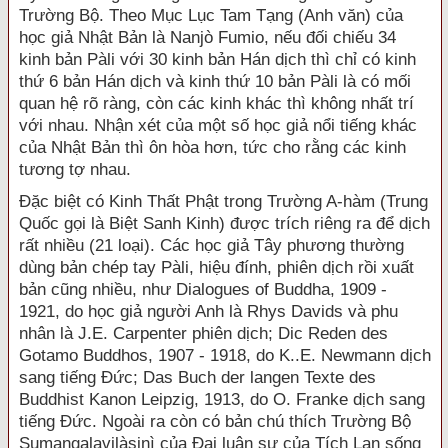
Trường Bộ. Theo Mục Lục Tam Tạng (Anh văn) của
học giả Nhật Bản là Nanjò Fumio, nếu đối chiếu 34
kinh bản Pàli với 30 kinh bản Hán dịch thì chỉ có kinh
thứ 6 bản Hán dịch và kinh thứ 10 bản Pàli là có mối
quan hệ rõ ràng, còn các kinh khác thì không nhất trí
với nhau. Nhận xét của một số học giả nổi tiếng khác
của Nhật Bản thì ôn hòa hơn, tức cho rằng các kinh
tương tợ nhau.
Đặc biệt có Kinh Thất Phật trong Trường A-hàm (Trung
Quốc gọi là Biệt Sanh Kinh) được trích riêng ra để dịch
rất nhiều (21 loại). Các học giả Tây phương thường
dùng bản chép tay Pàli, hiệu đính, phiên dịch rồi xuất
bản cũng nhiều, như Dialogues of Buddha, 1909 -
1921, do học giả người Anh là Rhys Davids và phu
nhân là J.E. Carpenter phiên dịch; Dic Reden des
Gotamo Buddhos, 1907 - 1918, do K..E. Newmann dịch
sang tiếng Đức; Das Buch der langen Texte des
Buddhist Kanon Leipzig, 1913, do O. Franke dịch sang
tiếng Đức. Ngoài ra còn có bản chú thích Trường Bộ
Sumangalavilàsinì của Đại luận sư của Tích Lan sống