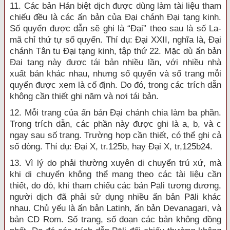
11. Các bản Hán biệt dịch được dùng làm tài liệu tham
chiếu đều là các ấn bản của Đại chánh Đại tạng kinh.
Số quyển được dẫn sẽ ghi là “Đại” theo sau là số La-
mã chỉ thứ tự số quyển. Thí dụ: Đại XXII, nghĩa là, Đại
chánh Tân tu Đại tạng kinh, tập thứ 22. Mặc dù ấn bản
Đại tạng này được tái bản nhiều lần, với nhiều nhà
xuất bản khác nhau, nhưng số quyển và số trang mỗi
quyển được xem là cố định. Do đó, trong các trích dẫn
không cần thiết ghi năm và nơi tái bản.
12. Mỗi trang của ấn bản Đại chánh chia làm ba phần.
Trong trích dẫn, các phần này được ghi là a, b, và c
ngay sau số trang. Trường hợp cần thiết, có thể ghi cả
số dòng. Thí dụ: Đại X, tr.125b, hay Đại X, tr,125b24.
13. Vì lý do phải thường xuyên di chuyển trú xứ, mà
khi di chuyển không thể mang theo các tài liệu cần
thiết, do đó, khi tham chiếu các bản Pāli tương đương,
người dịch đã phải sử dụng nhiều ấn bản Pāli khác
nhau. Chủ yếu là ấn bản Latinh, ấn bản Devanagari, và
bản CD Rom. Số trang, số đoạn các bản không đồng