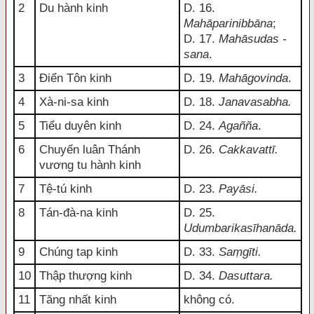
2
Du hành kinh
D. 16.
Mahāparinibbāna
;
D. 17.
Mahāsudas -
sana
.
3
Điển Tôn kinh
D. 19.
Mahāgovinda
.
4
Xà-ni-sa kinh
D. 18.
Janavasabha.
5
Tiểu duyên kinh
D. 24.
Agañña
.
6
Chuyển luân Thánh
D. 26.
Cakkavattī.
vương tu hành kinh
7
Tệ-tú kinh
D. 23.
Payāsi.
8
Tán-đà-na kinh
D. 25.
Udumbarikasīhanāda.
9
Chúng tap kinh
D. 33.
Saṃgīti.
10
Thập thượng kinh
D. 34.
Dasuttara.
11
Tăng nhất kinh
không có.