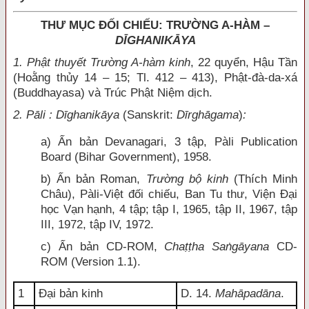
THƯ MỤC ĐỐI CHIẾU: TRƯỜNG A-HÀM –
DĪGHANIKĀYA
1. Phật thuyết Trường A-hàm kinh
, 22 quyển, Hậu Tần
(Hoằng thủy 14 – 15; Tl. 412 – 413), Phật-đà-da-xá
(Buddhayasa) và Trúc Phật Niệm dịch.
2. Pāli : Dīghanikāya
(Sanskrit:
Dīrghāgama
)
:
a) Ấn bản Devanagari, 3 tập, Pàli Publication
Board (Bihar Government), 1958.
b) Ấn bản Roman,
Trường bộ kinh
(Thích Minh
Châu), Pàli-Việt đối chiếu, Ban Tu thư, Viện Đại
học Vạn hạnh, 4 tập; tập I, 1965, tập II, 1967, tập
III, 1972, tập IV, 1972.
c) Ấn bản CD-ROM,
Chaṭṭha Saṅgāyana
CD-
ROM (Version 1.1).
1
Đại bản kinh
D. 14.
Mahāpadāna
.