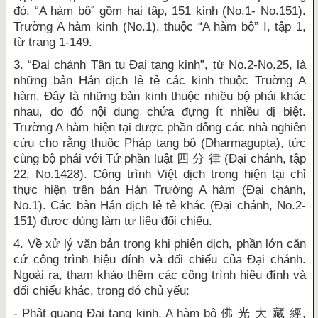
đó, “A hàm bộ” gồm hai tập, 151 kinh (No.1- No.151).
Trường A hàm kinh (No.1), thuộc “A hàm bộ” I, tập 1,
từ trang 1-149.
3. “Đại chánh Tân tu Đại tạng kinh”, từ No.2-No.25, là
những bản Hán dịch lẻ tẻ các kinh thuộc Truờng A
hàm. Đây là những bản kinh thuộc nhiều bộ phái khác
nhau, do đó nội dung chứa đựng ít nhiều dị biệt.
Trường A hàm hiện tại được phần đông các nhà nghiên
cứu cho rằng thuộc Pháp tạng bộ (Dharmagupta), tức
cùng bộ phái với Tứ phần luật 四 分 律 (Đại chánh, tập
22, No.1428). Công trình Việt dịch trong hiện tại chỉ
thực hiện trên bản Hán Trường A hàm (Đại chánh,
No.1). Các bản Hán dịch lẻ tẻ khác (Đại chánh, No.2-
151) được dùng làm tư liệu đối chiếu.
4. Về xử lý văn bản trong khi phiên dịch, phần lớn căn
cứ công trình hiệu đính và đối chiếu của Đại chánh.
Ngoài ra, tham khảo thêm các công trình hiệu đính và
đối chiếu khác, trong đó chủ yếu:
- Phật quang Đại tạng kinh, A hàm bộ 佛 光 大 藏 經,