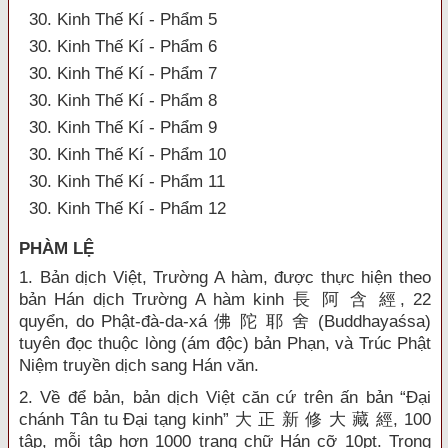
30. Kinh Thế Kí - Phẩm 5
30. Kinh Thế Kí - Phẩm 6
30. Kinh Thế Kí - Phẩm 7
30. Kinh Thế Kí - Phẩm 8
30. Kinh Thế Kí - Phẩm 9
30. Kinh Thế Kí - Phẩm 10
30. Kinh Thế Kí - Phẩm 11
30. Kinh Thế Kí - Phẩm 12
PHÀM LỆ
1. Bản dịch Việt, Trường A hàm, được thực hiện theo
bản Hán dịch Trường A hàm kinh 長 阿 含 經, 22
quyển, do Phật-đà-da-xá 佛 陀 耶 舍 (Buddhayaśsa)
tuyên đọc thuộc lòng (ám độc) bản Phạn, và Trúc Phật
Niệm truyền dịch sang Hán văn.
2. Về để bản, bản dịch Việt căn cứ trên ấn bản “Đại
chánh Tân tu Đại tạng kinh” 大 正 新 修 大 藏 經, 100
tập, mỗi tập hơn 1000 trang chữ Hán cỡ 10pt. Trong