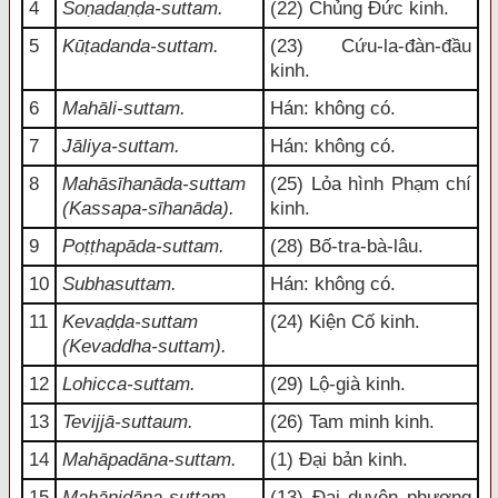
4
Soṇadaṇḍa-suttam.
(22) Chủng Đức kinh.
5
Kūṭadanda-suttam.
(23) Cứu-la-đàn-đầu
kinh.
6
Mahāli-suttam.
Hán: không có.
7
Jāliya-suttam.
Hán: không có.
8
Mahāsīhanāda-suttam
(25) Lỏa hình Phạm chí
(Kassapa-sīhanāda).
kinh.
9
Poṭṭhapāda-suttam.
(28) Bố-tra-bà-lâu.
10
Subhasuttam.
Hán: không có.
11
Kevaḍḍa-suttam
(24) Kiện Cố kinh.
(Kevaddha-suttam).
12
Lohicca-suttam.
(29) Lộ-già kinh.
13
Tevijjā-suttaum.
(26) Tam minh kinh.
14
Mahāpadāna-suttam.
(1) Đại bản kinh.
15
Mahānidāna-suttam.
(13) Đại duyên phương