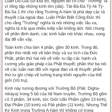
Luận Du-Già-Sư-Địa 85, nguyên do có chữ "Trường" là
vì tổng tập những kinh lớn (dài). Tát-Bà-Đa Tỳ-Ni Tỳ-
Bà-Sa 1 thì cho rằng Trường A-hàm là phá dẹp các tà
thuyết của ngoại đạo. Luận Phân Biệt Công Đức thì
cho rằng "Trường" nghĩa là nói những việc lâu xa,
nghĩa là trải qua nhiều kiếp vẫn không dứt. Nói chung
về phần định danh, các kinh luận nói khác nhau, xong
đại để vẫn vậy.
Toàn kinh chia làm 4 phần, gồm 30 kinh. Trong đó,
phần thứ nhất nói về bản thủy và sự tích của Đức
Phật; phần thứ hai nói về việc tu tập các hạnh và
cương yếu giáo pháp của Phật thuyết; phần thứ ba nói
về các luận nạn đối với ngoại đạo và dị thuyết; phần
thứ tư ghi chép về tướng trạng khởi nguyên của thế
giới (Vũ trụ).
Kinh này tương đương với Trường Bộ (Pàli: Digha-
nikàya) trong 5 bộ của hệ Nam truyền. Trường Bộ gồm
có 3 phẩm, 34 kinh, tức Giới Uẩn Phẩm (gồm 13 kinh),
Đại Phẩm (10 kinh) và Pàli phẩm (11 kinh). Nhưng Thế
Ký Kinh trong Trường A-hàm thì không có trong