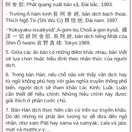
阿 舍 部; Phật quang xuất bản xã, Đài bắc, 1993.
- Trường A hàm kinh 長 阿 舍 經, bản dịch bạch thoại,
Thích Ngộ Từ (Shi Wu Ci) 釋 悟 慈; Đài nam, 1997.
-“Kokuyaku-issaikyoâ”,A-gom-bu,Choâ-a-gon-kyoâ, 國
譯 一 切 經 阿 舍 部, 長 阿 經, bản dịch tiếng Nhật của
Shin-Ô Iwano 岩 野 真 雄; Tokyo 1969.
5. Giữa các ấn bản có những điểm khác nhau, bản Việt
sẽ lựa chọn hoặc hiệu đính theo nhận thức của người
dịch.
6. Trong bản Hán, nếu chỗ nào xét thấy văn dịch hay
từ ngữ không phù hợp với giáo nghĩa truyền thống phổ
biến, người dịch sẽ tham khảo các Kinh, Luật, Luận
cần thiết để hiệu chính. Những hiệu chính này được
giải thích ở phần cước chú.
7. Bản Hán dịch thực hiện căn cứ trên sự truyền khẩu.
Do đó những từ phát âm tương tự dễ đưa đến ngộ
nhận, như sam Pāli hay sama và samyak; cala và jala;
muti và muṭṭhi,v.v…