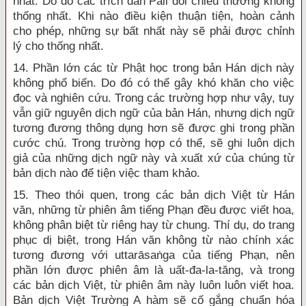
nhất. Do đó các trích dẫn Pāli đối chiếu thường không
thống nhất. Khi nào điều kiện thuận tiện, hoàn cảnh
cho phép, những sự bất nhất này sẽ phải được chỉnh
lý cho thống nhất.
14. Phần lớn các từ Phật học trong bản Hán dịch này
không phổ biến. Do đó có thể gây khó khăn cho việc
đọc và nghiên cứu. Trong các trường hợp như vậy, tuy
vẫn giữ nguyên dịch ngữ của bản Hán, nhưng dịch ngữ
tương đương thông dụng hơn sẽ được ghi trong phần
cước chú. Trong trường hợp có thể, sẽ ghi luôn dịch
giả của những dịch ngữ này và xuất xứ của chúng từ
bản dịch nào để tiện việc tham khảo.
15. Theo thói quen, trong các bản dịch Việt từ Hán
văn, những từ phiên âm tiếng Phạn đều được viết hoa,
không phân biệt từ riêng hay từ chung. Thí dụ, do trang
phục dị biệt, trong Hán văn không từ nào chính xác
tương đương với uttarāsaṅga của tiếng Phạn, nên
phần lớn được phiên âm là uất-đa-la-tăng, và trong
các bản dịch Việt, từ phiên âm này luôn luôn viết hoa.
Bản dịch Việt Trường A hàm sẽ cố gắng chuẩn hóa