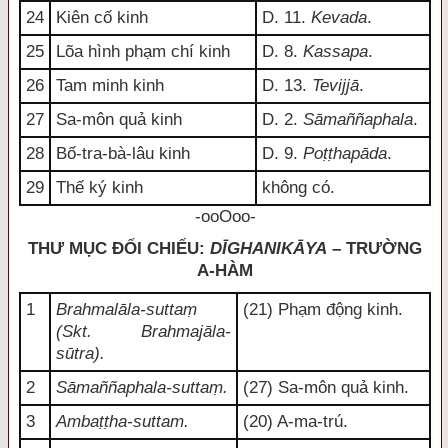
24
Kiên cố kinh
D. 11.
Kevada
.
25
Lõa hình phạm chí kinh
D. 8.
Kassapa
.
26
Tam minh kinh
D. 13.
Tevijjā
.
27
Sa-môn quả kinh
D. 2.
Sāmaññaphala
.
28
Bố-tra-bà-lâu kinh
D. 9.
Poṭṭhapāda
.
29
Thế ký kinh
không có.
-ooOoo-
THƯ MỤC ĐỐI CHIẾU:
DĪGHANIKĀYA
– TRƯỜNG
A-HÀM
1
Brahmalāla-suttaṃ
(21) Phạm động kinh.
(Skt. Brahmajāla-
sūtra).
2
Sāmaññaphala-suttaṃ.
(27) Sa-môn quả kinh.
3
Ambaṭṭha-suttam.
(20) A-ma-trú.