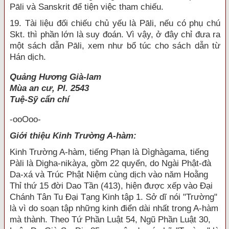
Pāli và Sanskrit để tiện việc tham chiếu.
19. Tài liệu đối chiếu chủ yếu là Pāli, nếu có phụ chú
Skt. thì phần lớn là suy đoán. Vì vậy, ở đây chỉ đưa ra
một sách dẫn Pāli, xem như bổ túc cho sách dẫn từ
Hán dịch.
Quảng Hương Già-lam
Mùa an cư, Pl. 2543
Tuệ-Sỹ cẩn chí
-ooOoo-
Giới thiệu Kinh Trường A-hàm:
Kinh Trường A-hàm, tiếng Phạn là Dìghàgama, tiếng
Pàli là Digha-nikàya, gồm 22 quyển, do Ngài Phật-đà
Da-xá và Trúc Phật Niệm cùng dịch vào năm Hoằng
Thỉ thứ 15 đời Dao Tần (413), hiện được xếp vào Đại
Chánh Tân Tu Đại Tạng Kinh tập 1. Sở dĩ nói "Trường"
là vì do soạn tập những kinh điển dài nhất trong A-hàm
mà thành. Theo Tứ Phần Luật 54, Ngũ Phần Luật 30,