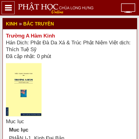
»
KINH
BẮC TRUYỀN
Trường A Hàm Kinh
Hán Dịch: Phật Ðà Da Xá & Trúc Phật Niệm Việt dịch:
Thích Tuệ Sỹ
Đã cập nhật: 0 phút
Mục lục
Muc lục
PHẦN I-1. Kinh Đại Bản