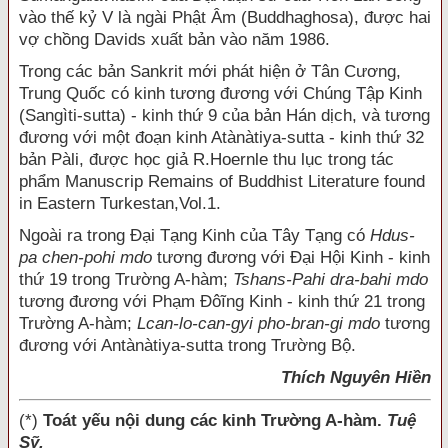
vào thế kỷ V là ngài Phật Âm (Buddhaghosa), được hai
vợ chồng Davids xuất bản vào năm 1986.
Trong các bản Sankrit mới phát hiện ở Tân Cương,
Trung Quốc có kinh tương đương với Chúng Tập Kinh
(Sangìti-sutta) - kinh thứ 9 của bản Hán dịch, và tương
đương với một đoạn kinh Atànàtiya-sutta - kinh thứ 32
bản Pàli, được học giả R.Hoernle thu lục trong tác
phẩm Manuscrip Remains of Buddhist Literature found
in Eastern Turkestan,Vol.1.
Ngoài ra trong Đại Tạng Kinh của Tây Tạng có
Hdus-
pa chen-pohi mdo
tương đương với Đại Hội Kinh - kinh
thứ 19 trong Trường A-hàm;
Tshans-Pahi dra-bahi mdo
tương đương với Phạm Đôĩng Kinh - kinh thứ 21 trong
Trường A-hàm;
Lcan-lo-can-gyi pho-bran-gi mdo
tương
đương với Antànàtiya-sutta trong Trường Bộ.
Thích Nguyên Hiền
(*)
Toát yếu nội dung các kinh Trường A-hàm.
Tuệ
Sỹ.