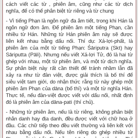
cách viết các từ , phiên âm, cũng như các từ dịch
nghĩa, để có thể phân biệt từ riêng và từ chung
- Vì tiếng Phạn là ngôn ngữ đa âm tiết, trong khi Hán là
ngôn ngữ đơn âm. Để phiên âm một tiếng Phạn, cần
nhiều từ Hán. Những từ Hán phiên âm này sẽ được
liên kết nhau bằng dấu nối. Thí dụ: Xá-lợi-phất, là
phiên âm của một từ tiếng Phạn: Śāriputra (Skt) hay
Sāriputta (Pāli). Nhưng nếu viết Xá-lợi Tử, đó là hai từ
ghép với nhau, một từ phiên âm, và một từ dịch nghĩa.
Sự phân biệt này rất cần thiết để tránh nhầm lẫn đã
xảy ra như từ đàn việt, được giải thích là bố thí để
siêu việt tam giới, do nhận thức rằng từ này ghép một
phiên âm Phạn của dāna (bố thí) và một từ nghĩa Hán.
Thực tế, nếu đàn-việt được viết với dấu nối, nhất định
đó là phiên âm của dāna-pati (thí chủ).
- Những từ phiên âm, nếu là từ riêng, không phân biệt
nhân danh hay địa danh, đều được viết với chữ hoa ở
đầu. Các chữ tiếp theo đều viết thường và liên kết với
nhau bằng dấu nối. Nếu tên riêng do ghép nhiều từ