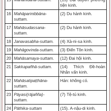
tiện kinh.
16
Mahāparinibbāna-
(2) Du hành kinh.
suttam.
17
Mahāsudassana-
(2) Du hành kinh.
suttam.
18
Janavasabha-suttam.
(4) Xà-ni-sa kinh.
19
Mahāgovinda-suttam.
(3) Điển Tôn kinh.
20
Mahāsamaya-suttam.
(12) Đai hội kinh.
21
Sakkapañhā-suttam.
(14) Thích Đề-hoàn
Nhân vấn kinh.
22
Mahāsatipaṭṭhāna-
Hán: không có.
suttam.
23
Pāyasi(rājañña)-
(7) Tệ-tú kinh.
suttam.
24
Pāthika-suttam
(15). A-nậu-di kinh.