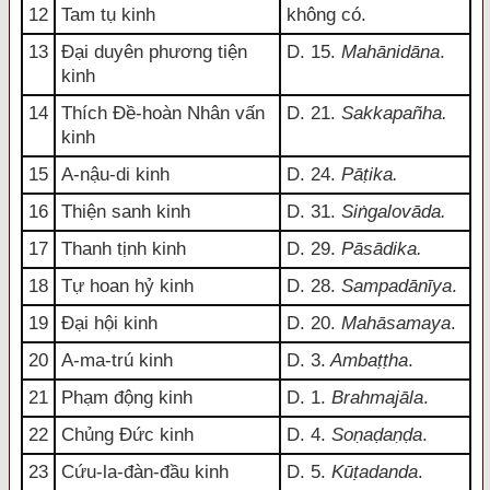
12
Tam tụ kinh
không có.
13
Đại duyên phương tiện
D. 15.
Mahānidāna
.
kinh
14
Thích Đề-hoàn Nhân vấn
D. 21.
Sakkapañha.
kinh
15
A-nậu-di kinh
D. 24.
Pāṭika.
16
Thiện sanh kinh
D. 31.
Siṅgalovāda.
17
Thanh tịnh kinh
D. 29.
Pāsādika.
18
Tự hoan hỷ kinh
D. 28.
Sampadānīya
.
19
Đại hội kinh
D. 20.
Mahāsamaya
.
20
A-ma-trú kinh
D. 3.
Ambaṭṭha
.
21
Phạm động kinh
D. 1.
Brahmajāla
.
22
Chủng Đức kinh
D. 4.
Soṇaḍaṇḍa
.
23
Cứu-la-đàn-đầu kinh
D. 5.
Kūṭadanda
.