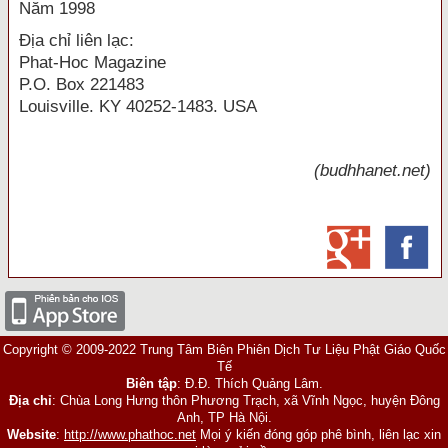
Năm 1998
Ðịa chỉ liên lạc:
Phat-Hoc Magazine
P.O. Box 221483
Louisville. KY 40252-1483. USA
(budhhanet.net)
Copyright © 2009-2022 Trung Tâm Biên Phiên Dịch Tư Liệu Phật Giáo Quốc
Tế
Biên tập
: Đ.Đ. Thích Quảng Lâm.
Địa chỉ
: Chùa Long Hưng thôn Phương Trạch, xã Vĩnh Ngọc, huyện Đông
Anh, TP Hà Nội.
Website
:
http://www.phathoc.net
Mọi ý kiến đóng góp phê bình, liên lạc xin