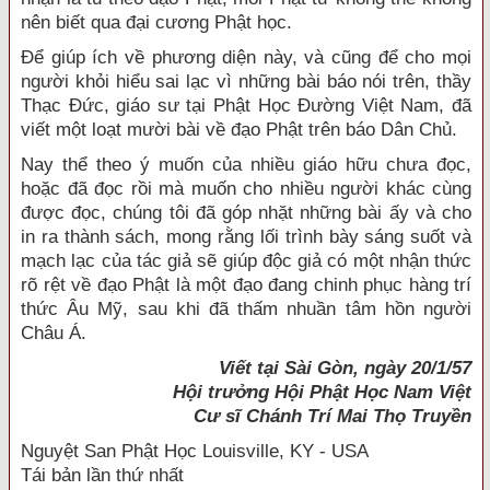
nên biết qua đại cương Phật học.
Ðể giúp ích về phương diện này, và cũng để cho mọi
người khỏi hiểu sai lạc vì những bài báo nói trên, thầy
Thạc Ðức, giáo sư tại Phật Học Ðường Việt Nam, đã
viết một loạt mười bài về đạo Phật trên báo Dân Chủ.
Nay thể theo ý muốn của nhiều giáo hữu chưa đọc,
hoặc đã đọc rồi mà muốn cho nhiều người khác cùng
được đọc, chúng tôi đã góp nhặt những bài ấy và cho
in ra thành sách, mong rằng lối trình bày sáng suốt và
mạch lạc của tác giả sẽ giúp độc giả có một nhận thức
rõ rệt về đạo Phật là một đạo đang chinh phục hàng trí
thức Âu Mỹ, sau khi đã thấm nhuần tâm hồn người
Châu Á.
Viết tại Sài Gòn, ngày 20/1/57
Hội trưởng Hội Phật Học Nam Việt
Cư sĩ Chánh Trí Mai Thọ Truyền
Nguyệt San Phật Học Louisville, KY - USA
Tái bản lần thứ nhất