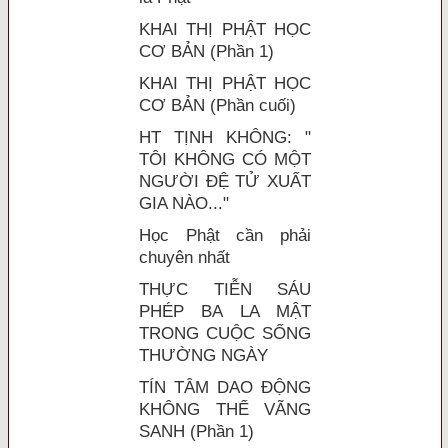
KHAI THỊ PHẬT HỌC
CƠ BẢN (Phần 1)
KHAI THỊ PHẬT HỌC
CƠ BẢN (Phần cuối)
HT TỊNH KHÔNG: "
TÔI KHÔNG CÓ MỘT
NGƯỜI ĐỆ TỬ XUẤT
GIA NÀO..."
Học Phật cần phải
chuyên nhất
THỰC TIỄN SÁU
PHÉP BA LA MẬT
TRONG CUỘC SỐNG
THƯỜNG NGÀY
TÍN TÂM DAO ĐỘNG
KHÔNG THỂ VÃNG
SANH (Phần 1)