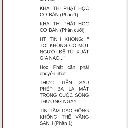
KHAI THỊ PHẬT HỌC
CƠ BẢN (Phần 1)
KHAI THỊ PHẬT HỌC
CƠ BẢN (Phần cuối)
HT TỊNH KHÔNG: "
TÔI KHÔNG CÓ MỘT
NGƯỜI ĐỆ TỬ XUẤT
GIA NÀO..."
Học Phật cần phải
chuyên nhất
THỰC TIỄN SÁU
PHÉP BA LA MẬT
TRONG CUỘC SỐNG
THƯỜNG NGÀY
TÍN TÂM DAO ĐỘNG
KHÔNG THỂ VÃNG
SANH (Phần 1)