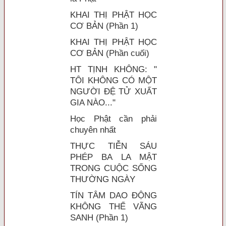
KHAI THỊ PHẬT HỌC
CƠ BẢN (Phần 1)
KHAI THỊ PHẬT HỌC
CƠ BẢN (Phần cuối)
HT TỊNH KHÔNG: "
TÔI KHÔNG CÓ MỘT
NGƯỜI ĐỆ TỬ XUẤT
GIA NÀO..."
Học Phật cần phải
chuyên nhất
THỰC TIỄN SÁU
PHÉP BA LA MẬT
TRONG CUỘC SỐNG
THƯỜNG NGÀY
TÍN TÂM DAO ĐỘNG
KHÔNG THỂ VÃNG
SANH (Phần 1)