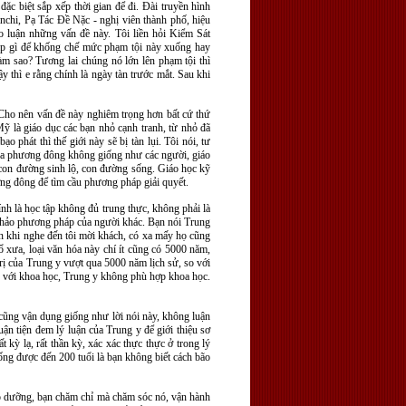
ặc biệt sắp xếp thời gian để đi. Đài truyền hình
nchi, Pạ Tác Đề Nặc - nghị viên thành phố, hiệu
 luận những vấn đề này. Tôi liền hỏi Kiểm Sát
 pháp gì để khống chế mức phạm tội này xuống hay
làm sao? Tương lai chúng nó lớn lên phạm tội thì
y thì e rằng chính là ngày tàn trước mắt. Sau khi
. Cho nên vấn đề này nghiêm trọng hơn bất cứ thứ
Mỹ là giáo dục các bạn nhỏ cạnh tranh, từ nhỏ đã
o phát thì thế giới này sẽ bị tàn lụi. Tôi nói, tư
 của phương đông không giống như các người, giáo
con đường sinh lộ, con đường sống. Giáo học kỹ
ơng đông để tìm cầu phương pháp giải quyết.
nh là học tập không đủ trung thực, không phải là
m khảo phương pháp của người khác. Bạn nói Trung
n khi nghe đến tôi mời khách, có xa mấy họ cũng
ổ xưa, loại văn hóa này chí ít cũng có 5000 năm,
rị của Trung y vượt qua 5000 năm lịch sử, so với
hợp với khoa học, Trung y không phù hợp khoa học.
 cũng vận dụng giống như lời nói này, không luận
uận tiện đem lý luận của Trung y để giới thiệu sơ
 kỳ lạ, rất thần kỳ, xác xác thực thực ở trong lý
ng được đến 200 tuổi là bạn không biết cách bão
ảo dưỡng, bạn chăm chỉ mà chăm sóc nó, vận hành