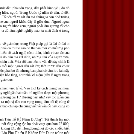
rước đều phải tôn trọng, đều phải kính yêu, do đó
g hiểu, người Trung Quốc kỷ niệm tổ tiên, tổ tiên
 Tổ tiên rất xa rất lâu mà chúng ta còn nhớ tưởng
mẹ của người khác, đây là giáo dục, Người ngoại
cho người khác xem, người phải làm gương tốt cho
 ta dù làm nghề nghiệp nào, ta nhất định ở trong
về giáo dục, trong Phật pháp gọi là đại từ đại bi
phải có trí tuệ cao độ thì bạn mới có thể ứng phó
iểu rõ cách nghĩ, cách nhìn, hành vi tạo tác của
 là do đâu mà kết dính, những thứ của người xưa,
hân thật. Vừa rồi bạn nêu ra vấn đề này chính là
a mỗi một người đều rất lớn; thời trước đều có từ
uộc phải bỏ đi, nhưng bạn phải có tâm lưu lại mấy
iện bảo tàng, như nhà kỷ niệm (đây là ngay trong
 giáo dục.
c hiện việc tế tổ. Vào thời kỳ cách mạng văn hóa,
suy nghĩ gần hai tuần thì nghĩ ra được một phương
g trong cái Từ Đường này, như vậy tộc quần của
 ra một vị đức cao vọng trọng làm bồi tế, cúng tế
úc báo chí tạp chí cũng viết về vấn đề này, cũng có
ánh Tiên Tổ Kỷ Niệm Đường”, Tôi thành lập một
e nói tổng cộng tộc họ phải vượt qua hơn 22.000,
m không lớn, đất HongKong nơi đó các vị đều biết
hổng Lão Phu Tử tên là Khổng Đức Dung (cùng một