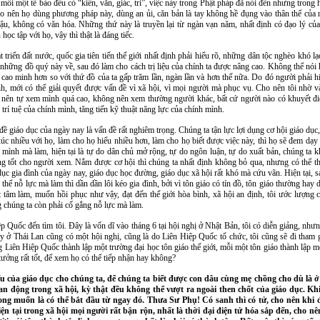
 mỗi một tế bào đều có “kiến, văn, giác, tri”, việc này trong Phật pháp đã nói đến nhưng tron
ho nên họ dùng phương pháp này, dùng an ủi, căn bản là tay không hề đụng vào thân thể của 
u, không có văn hóa. Những thứ này là truyền lại từ ngàn vạn năm, nhất định có đạo lý của 
học tập với họ, vậy thì thật là đáng tiếc.
át triển đất nước, quốc gia tiên tiến thế giới nhất định phải hiểu rõ, những dân tộc nghèo kh
 những đồ quý này về, sau đó làm cho cách trị liệu của chính ta được nâng cao. Không thể nói 
t, cao minh hơn so với thứ đồ của ta gấp trăm lần, ngàn lần và hơn thế nữa. Do đó người phải hi
h, mới có thể giải quyết được vấn đề vì xã hội, vì mọi người mà phục vụ. Cho nên tôi nhờ 
g nên tự xem mình quá cao, không nên xem thường người khác, bất cứ người nào có khuyết đi
 trí tuệ của chính mình, tăng tiến kỹ thuật năng lực của chính mình.
 giáo dục của ngày nay là vấn đề rất nghiêm trọng. Chúng ta tận lực lợi dụng cơ hội giáo dục,
ếp xúc nhiều với họ, làm cho họ hiểu nhiều hơn, làm cho họ biết được việc này, thì họ sẽ đem d
nh mình mà làm, hiện tại là tự do dân chủ mở rộng, tự do ngôn luận, tự do xuất bản, chúng ta 
 tốt cho người xem. Nắm được cơ hội thì chúng ta nhất định không bỏ qua, nhưng có thể thà
dục gia đình của ngày nay, giáo dục học đường, giáo dục xã hội rất khó mà cứu vãn. Hiện tại, s
 thể nỗ lực mà làm thì dần dần lôi kéo gia đình, bởi vì tôn giáo có tín đồ, tôn giáo thường hay d
 tâm làm, muốn hồi phục như vậy, đạt đến thế giới hòa bình, xã hội an định, tôi ước lượng c
 chúng ta còn phải cố gắng nỗ lực mà làm.
ệp Quốc đến tìm tôi. Đây là vốn dĩ vào tháng 6 tại hội nghị ở Nhật Bản, tôi có diễn giảng, như
 ở Thái Lan cũng có một hội nghị, cũng là do Liên Hiệp Quốc tổ chức, tôi cũng sẽ đi tham g
g Liên Hiệp Quốc thành lập một trường đại học tôn giáo thế giới, mỗi một tôn giáo thành lập m
ưởng rất tốt, để xem họ có thể tiếp nhận hay không?
ếu của giáo dục cho chúng ta, để chúng ta biết được con dâu cùng mẹ chồng cho dù là ở
an động trong xã hội, kỳ thật đều không thể vượt ra ngoài then chốt của giáo dục. Khi
mong muốn là có thể bắt đầu từ ngay đó. Thưa Sư Phụ! Có sanh thì có tử, cho nên khi 
ện tại trong xã hội mọi người rất bận rộn, nhất là thời đại điện tử hóa sắp đến, cho nê