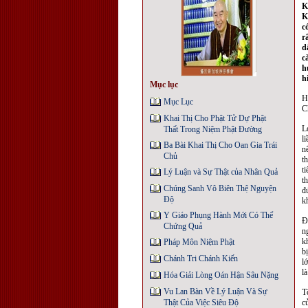
K
K
c
r
d
c
h
h
Mục lục
H
Mục Lục
C
Khai Thị Cho Phật Tử Dự Phật
L
Thất Trong Niệm Phật Ðường
l
Ba Bài Khai Thị Cho Oan Gia Trái
n
Chủ
t
t
Lý Luận và Sự Thật của Nhân Quả
t
Chúng Sanh Vô Biên Thệ Nguyện
đ
Độ
k
Y Giáo Phụng Hành Mới Có Thể
Đ
Chứng Quả
n
k
Pháp Môn Niệm Phật
b
Chánh Tri Chánh Kiến
l
l
Hóa Giải Lòng Oán Hận Sâu Nặng
Vu Lan Bàn Về Lý Luận Và Sự
T
Thật Của Việc Siêu Độ
c