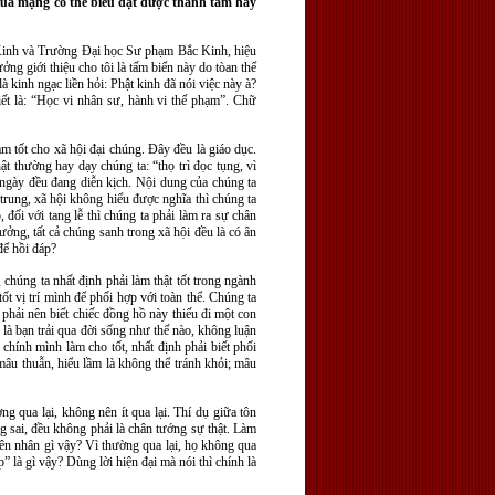
 qua mạng có thể biểu đạt được thành tâm hay
c Kinh và Trường Đại học Sư phạm Bắc Kinh, hiệu
ởng giới thiệu cho tôi là tấm biển này do tòan thể
 kinh ngạc liền hỏi: Phật kinh đã nói việc này à?
ết là: “Học vi nhân sư, hành vi thế phạm”. Chữ
ạm tốt cho xã hội đại chúng. Đây đều là giáo dục.
ật thường hay dạy chúng ta: “thọ trì đọc tụng, vì
ỗi ngày đều đang diễn kịch. Nội dung của chúng ta
 trung, xã hội không hiểu được nghĩa thì chúng ta
 đối với tang lễ thì chúng ta phải làm ra sự chân
ởng, tất cả chúng sanh trong xã hội đều là có ân
để hồi đáp?
 chúng ta nhất định phải làm thật tốt trong ngành
t vị trí mình để phối hợp với toàn thể. Chúng ta
, phải nên biết chiếc đồng hồ này thiếu đi một con
 là bạn trải qua đời sống như thế nào, không luận
chính mình làm cho tốt, nhất định phải biết phối
mâu thuẫn, hiểu lầm là không thể tránh khỏi; mâu
 qua lại, không nên ít qua lại. Thí dụ giữa tôn
ng sai, đều không phải là chân tướng sự thật. Làm
uyên nhân gì vậy? Vì thường qua lại, họ không qua
 là gì vậy? Dùng lời hiện đại mà nói thì chính là