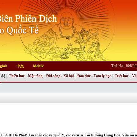
Thứ Hai, 10/8/2
glish
中文
Mobile
 độ
Thiền học
Mật tông
Đời sống - Xã hội
Đạo đức - Tâm lý học
Triết học
Vă
C: A Di Đà Phật! Xin chào các vị đại đức, các vị cư sĩ. Tôi là Uông Dụng Hòa. Vừa rồi 