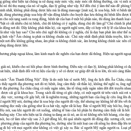
ng giống như hiện tại chúng ta sử dụng máy móc vậy, máy móc rất thông thường, các vị mỗi mộ
í nó thì thọ mạng của nó sẽ ngắn, đạo lý giống như vậy. Kế đến chú ý làm thế nào đề phòng b
o minh nhất, không phải dùng dược liệu mà là dùng massage [mát xa], là xoa bóp, bởi vì bệnh t
tật, dùng phương pháp xoa bóp để vận động khiến cho huyệt đạo lưu thông thì bệnh liền được 
m cho nội tạng sanh ra rung động, bệnh tật của bạn ở một bộ phận nào, thì dùng âm thanh loại 
hật có rất nhiều chú trị bệnh, chú đó không có ý nghĩa, dùng chú đó làm gì? Chú chính là phát
chấn động nơi đó. Đây không phải thần kỳ, các người nghĩ xem, đây có hợp với lý lẽ của khoa 
i là như vậy hay sao? Cho nên chú ngữ đó không có ý nghĩa, chỉ là dạy bạn phát âm như thế n
g linh vậy? Âm chúng ta phát ra không chuẩn xác. Chú này nhất định phải khẩu truyền, khi v
t nơi đều không giống nhau, âm phát ra không chính xác, âm lượng không chính xác nên công
hông dùng dược liệu.
hương pháp ngoại khoa, làm kinh mạch tắc nghẽn của bạn được đả thông. Hiện tại người ngoạ
 giải nó, khiến cho nó hồi phục được bình thường. Điều này có đạo lý, không phải không có đạ
t hiện, nhất định đối với trị liệu của tây y sẽ có được sự giúp đỡ rất là to lớn, tôi nói càng thầ
ản sách “Âm Thanh Đồng Nội”. Đây là do một bác sĩ nước Mỹ, ông du lịch đến Âu Châu, cùn
thấy người địa phương nơi đó trị bệnh, ông cảm thấy rất thần kỳ, không thể nghĩ ra, ông ng
ười địa phương Âu châu cũng có mấy ngàn năm, lão tổ tông mấy ngàn năm đời đời truyền nhau
 được cái gì là khoa học. Trong sách đã từng có ghi chép, có một người từ trên vách núi rơi
 đáy vực, xương cốt gãy hết, rất là nghiêm trọng, những người bạn của ông ấy cứu ông lên 
sĩ người Mỹ nói, dường như là xoa bóp cho người đó vậy, thế nhưng tay không hề để lên vết t
g miệng đọc mấy câu giống như là ca hát vậy, nghe rất là hay. Bác sĩ người Mỹ này hỏi họ, ông 
Họ nói, sau khi người đó rơi xuống, những tế bào của bộ phận bị thương cảm thấy rất là hốt h
huống này. Cho nên hiện tại là chúng ta đang an ủi nó, an ủi nó không nên hốt hỏang, còn dạy 
ói, họ cứ làm như vậy sau 2-3 giờ đồng hồ, thì quả nhiên người đó động đậy xương cốt, xương
 phương pháp của người địa phương họ, dường như là một loại cao rất nồng họ đem đắp lên trê
ùng đi bộ với mọi người như không có việc gì xảy ra. Bác sĩ người Mỹ ngẩn người ra. Loại 