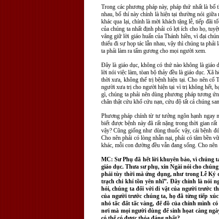
Trong các phương pháp này, pháp thứ nhất là bố t
nhau, bố thí này chính là hiện tại thường nói giữa
khác qua lại, chính là mời khách tặng lễ, tiếp đãi 
của chúng ta nhất định phải có lợi ích cho họ, tu
vâng giữ lời giáo huấn của Thánh hiền, vì đại chún
thiếu đi sự họp tác lẫn nhau, vậy thì chúng ta phải
ta phải làm ra tấm gương cho mọi người xem.
Đây là giáo dục, không có thứ nào không là giáo d
lời nói việc làm, tòan bộ thảy đều là giáo dục. Xã 
thời xưa, không thể trị bệnh hiện tại. Cho nên cổ
người xưa trị cho người hiện tại vì trị không hết, 
gì, chúng ta phải nên dùng phương pháp tương ứng
chân thật cứu khổ cứu nạn, cứu độ tất cả chúng san
Phương pháp chính từ tư tưởng ngôn hạnh ngay nơ
biết được bệnh này đã rất nặng trong thời gian rấ
vậy? Cũng giống như dùng thuốc vậy, cái bệnh đó v
Cho nên phải có lòng nhẫn nại, phải có tâm bền vữn
khác, mỗi con đường đều vẫn đang sống. Cho nên ch
MC: Sư Phụ đã hết lời khuyên bảo, vì chúng ta 
giáo dục. Thưa sư phụ, xin Ngài nói cho chúng 
phải tùy thời mà ứng dụng, như trong Lễ Ký đ
trạch chi khí tồn yên nhĩ”. Đây chính là nói n
hỏi, chúng ta đối với di vật của người trước 
của người trước chúng ta, họ đã từng tiếp xúc
nhỏ tấc đất tấc vàng, để đồ của chính mình có 
nơi mà mọi người dùng để sinh họat càng ngày
có thể có được thỏa đáng nhất?