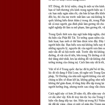
HT: Đúng, đó là kỷ niệm, cũng là một sự tôn kính.
bạn sẽ biết thương yêu kính trọng người hiện tại. 
các bạn mấy ngàn năm rồi, căn bản là bạn đều khôn
đến họ, thì cha mẹ trước mắt làm sao mà không hi
quốc không hiểu được thâm ý trong đó, trong Phật 
tất cả mọi người, gia đình phải làm gương tốt cho
nghề nghiệp đó làm ra mô phạm, làm gương tốt, vậ
Trung Quốc thời xưa dạy ngũ luân thập nghĩa, chúng
thị hiện của Phật Bồ Tát. Tư tưởng quan niệm của 
linh họat, bạn mới có thể làm được tròn đầy. Đây
người hiện đại. Bạn hiểu xưa mà không hiểu nay th
những nguyên lý, nguyên tắc của người xưa làm sao
một vấn đề xã hội trước mắt. Trước đây thì không v
đường, di vật của tổ tiên, bên trong Từ đường có t
thứ đáng nhớ nhất, lưu lại những đồ vật không chi
tưởng tượng của chúng ta). Cách làm này rất là tốt
Việc tế tổ ở Trung quốc đại lục đã bị phế bỏ từ lâ
lúc đó tôi đang ở Đài Loan, tôi nghe nói Trung Quố
pháp, Từ Đường của nhà mỗi người không còn nữa 
chúng ta liền sẽ đòan kết lại, không giống như mỗ
không thể gián đọan, tổ tông thảy đều tập trung lại 
người hưởng ứng, nhưng trước sau cũng vẫn chưa
Cách nghĩ này có hơn 20 năm rồi, đến năm nay c
cơ cấu như vậy. Khi đi truy tìm tộc họ của Trung 
hiện vẫn đang tiếp tục tìm. Hiện tại trong Kỷ Niệ
tấc đất tấc vàng, cũng có một số giáo thọ Trung