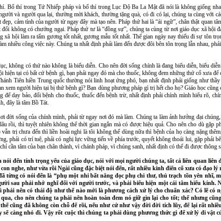
hí. Bố thí trong Tứ Nhiếp pháp và bố thí trong Lục Độ Ba La Mật đã nói là không giống nha
 người và người qua lại, thường mời khách, thường tặng quà, có đi có lại, chúng ta cùng với cá
tốt đẹp, cảm tình của người từ ngay đây mà tạo nên. Pháp thứ hai là “ái ngữ”, chân thật quan tâ
yệt đối không có chướng ngại. Pháp thứ tư là “đồng sự”, chúng ta cùng từ nơi giáo dục xã hội
g xã hội làm ra tấm gương tốt nhất, gương mẫu tốt nhất. Thế gian ngày nay thiếu đi sự tôn trọ
 làm nhiều công việc này. Chúng ta nhất định phải làm đến được đôi bên tôn trọng lẫn nhau, phả
ục, không có thứ nào không là biểu diễn. Cho nên đời sống chính là đang biểu diễn, biểu diễn
hội hiện tại có bất cứ bệnh gì, bạn phải ngay đó mà cho thuốc, không đem những thứ cổ xưa để dạ
 Thánh Tiên hiền Trung quốc thường nói linh hoạt ứng phó, bạn nhất định phải giống như thầy
bạn xem người hiện tại bị thứ bệnh gì? Bạn dùng phương pháp gì trị hết cho họ? Giáo học cũng c
 để dạy bảo, đối bệnh cho thuốc, thuốc đến bệnh trừ, nhất định phải chính mình hiểu rõ, chí
h, đây là tâm Bồ Tát.
i đời sống của chính mình, phải từ ngay nơi đó mà làm. Chúng ta làm ảnh hưởng đại chúng, 
t lâu rồi, thì tuyệt nhiên không thể thời gian ngắn mà có được hiệu quả. Cho nên cho dù gặp p
ẫn trị chưa đến thì liền hoài nghi là tôi không thể dùng nữa thì bệnh của họ càng nặng thêm,
g, phải có trí tuệ, phải có nghị lực vững tiến về phía trước, quyết không thoái lui, gặp phải 
ỉ cần tâm của bạn chân thành, vì chánh pháp, vì chúng sanh, nhất định có thể đi được thông s
nói đến tính trọng yếu của giáo dục, nói với mọi người chúng ta, tất cả liên quan liên 
con nghe, như vừa rồi Ngài cũng đặc biệt nói đến, rất nhiều kinh điển cổ xưa có đạo l
ã từng có nói đến là “phụ một nhi bất năng đọc phụ chi thư, thủ trạch tồn yên nhĩ,
gười sau phải nhớ nghĩ đối với người trước, và phải biểu hiện một cái tâm hiếu kính. Nh
thì phải nên có thái độ như thế nào mới là phương cách xử lý cho chuẩn xác? Có lẽ có 
 qua, cho nên chúng ta phải nên hoàn toàn đem nó giữ gìn lại cho tốt; thế nhưng cũng 
thể cũng đã không còn chỗ để rồi, nếu như cứ như vậy đời đời tích lũy, để lại rất nhiều
 sẽ càng nhỏ đi. Vậy rốt cuộc thì chúng ta phải dùng phương thức gì để xử lý di vật