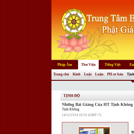
Pháp Âm
Thư Viện
Tiếng Việt
En
Trang chủ
Kinh
Luật
Luận
PH cơ bản
Tịnh
TỊNH ĐỘ
Những Bài Giảng Của HT Tịnh Không
Tịnh Không
14/12/2554 10:52 (GMT+7)
M