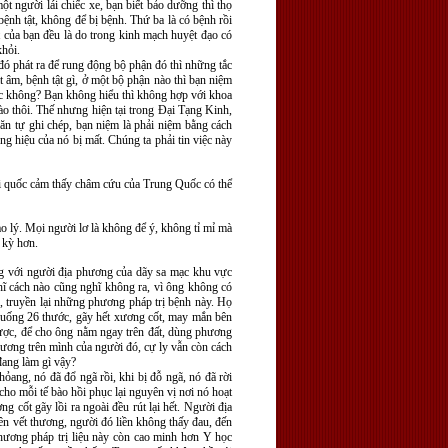
t người lái chiếc xe, bạn biết bảo dưỡng thì thọ
ệnh tật, không để bị bệnh. Thứ ba là có bệnh rồi
ật của bạn đều là do trong kinh mạch huyệt đạo có
khỏi.
đó phát ra để rung động bộ phận đó thì những tắc
 âm, bệnh tật gì, ở một bộ phận nào thì bạn niệm
học không? Bạn không hiểu thì không hợp với khoa
ào thôi. Thế nhưng hiện tại trong Đại Tạng Kinh,
ăn tự ghi chép, bạn niệm là phải niệm bằng cách
 hiệu của nó bị mất. Chúng ta phải tin việc này
i quốc cảm thấy châm cứu của Trung Quốc có thể
o lý. Mọi người lơ là không để ý, không tỉ mỉ mà
n kỳ hơn.
g với người địa phương của dãy sa mạc khu vực
hĩ cách nào cũng nghĩ không ra, vì ông không có
, truyền lại những phương pháp trị bệnh này. Họ
 xuống 26 thước, gãy hết xương cốt, may mắn bên
được, để cho ông nằm ngay trên đất, dùng phương
hương trên mình của người đó, cự ly vẫn còn cách
đang làm gì vậy?
ỏang, nó đã đổ ngã rồi, khi bị đỗ ngã, nó đã rời
cho mỗi tế bào hồi phục lại nguyên vị nơi nó hoạt
 cốt gãy lồi ra ngoài đều rút lại hết. Người địa
n vết thương, người đó liền không thấy đau, đến
phương pháp trị liệu này còn cao minh hơn Y học