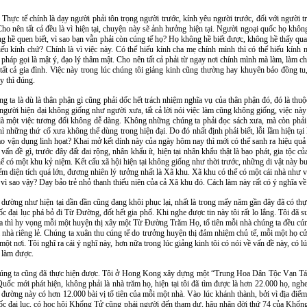
 Thực tế chính là dạy người phải tôn trọng người trước, kính yêu người trước, đối với người t
Cho nên tất cả đều là vì hiện tại, chuyện này sẽ ảnh hưởng hiện tại. Người ngoại quốc họ khôn
g hề quen biết, vì sao bạn vẫn phải còn cúng tế họ? Họ không hề biết được, không hề thấy qua.
ếu kính chứ? Chính là vì việc này. Có thể hiếu kính cha mẹ chính mình thì có thể hiếu kính 
pháp gọi là mật ý, đạo lý thâm mật. Cho nên tất cả phải từ ngay nơi chính mình mà làm, làm 
 tất cả gia đình. Việc này trong lúc chúng tôi giảng kinh cũng thường hay khuyên bảo đồng tu,
y thì đúng.
 ta là dù là thân phận gì cũng phải dốc hết trách nhiệm nghĩa vụ của thân phận đó, đó là thuộc 
người hiện đại không giống như người xưa, tất cả lời nói việc làm cũng không giống, việc này 
 là một việc tương đối không dễ dàng. Không những chúng ta phải đọc sách xưa, mà còn phải h
ì những thứ cổ xưa không thể dùng trong hiện đại. Do đó nhất định phải biết, lỗi lầm hiện tại
 vận dụng linh họat? Khai mở kết dính này của ngày hôm nay thì mới có thể sanh ra hiệu quả c
ấn đề gì, trước đây đất đai rộng, nhân khẩu ít, hiện tại nhân khẩu thật là bạo phát, gia tộc củ
hể có một khu kỷ niệm. Kết cấu xã hội hiện tại không giống như thời trước, những di vật này b
ếm diện tích quá lớn, đương nhiên lý tưởng nhất là Xã khu. Xã khu có thể có một cái nhà như v
, vì sao vậy? Dạy bảo trẻ nhỏ thanh thiếu niên của cả Xã khu đó. Cách làm này rất có ý nghĩa về
u, dường như hiện tại dần dần cũng đang khôi phục lại, nhất là trong mấy năm gần đây đã có thự
c đại lục phá bỏ đi Từ Đường, đốt hết gia phổ. Khi nghe được tin này tôi rất lo lắng. Tôi đã 
thì hy vọng mỗi một huyện thị xây một Từ Đường Trăm Họ, tổ tiên mỗi nhà chúng ta đều cún
i nhà riêng lẻ. Chúng ta xuân thu cúng tế do trưởng huyện thị đảm nhiệm chủ tế, mỗi một họ cử
một nơi. Tôi nghĩ ra cái ý nghĩ này, hơn nữa trong lúc giảng kinh tôi có nói về vấn đề này, có l
 làm được.
húng ta cũng đã thực hiện được. Tôi ở Hong Kong xây dựng một “Trung Hoa Dân Tộc Vạn T
Quốc mới phát hiện, không phải là nhà trăm họ, hiện tại tôi đã tìm được là hơn 22.000 họ, ngh
m đường này có hơn 12.000 bài vị tổ tiên của mỗi một nhà. Vào lúc khánh thành, bởi vì địa điể
 quốc đại lục, có học hội Khổng Tử cũng phái người đến tham dự, hậu nhân đời thứ 74 của K