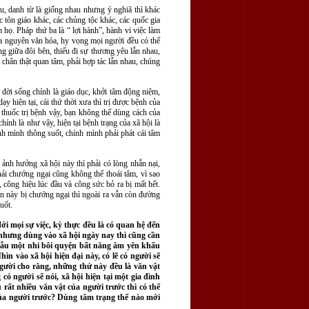
u, danh từ là giống nhau nhưng ý nghiã thì khác
c tôn giáo khác, các chủng tộc khác, các quốc gia
m họ. Pháp thứ ba là “ lợi hành”, hành vi việc làm
 đa nguyên văn hóa, hy vọng mọi người đều có thể
ng giữa đôi bên, thiếu đi sự thương yêu lẫn nhau,
i chân thật quan tâm, phải hợp tác lẫn nhau, chúng
 đời sống chính là giáo dục, khởi tâm động niệm,
y hiện tại, cái thứ thời xưa thì trị được bệnh của
 thuốc trị bệnh vậy, bạn không thể dùng cách của
hính là như vậy, hiện tại bệnh trạng của xã hội là
nh mình thông suốt, chính mình phải phát cái tâm
ảnh hưởng xã hội này thì phải có lòng nhẫn nại,
hải chướng ngại cũng không thể thoái tâm, vì sao
 công hiệu lúc đầu và công sức bỏ ra bị mất hết.
bên này bị chướng ngại thì ngoài ra vẫn còn đường
uốt.
đới mọi sự việc, kỳ thực đều là có quan hệ đến
ý nhưng dùng vào xã hội ngày nay thì cũng cần
 mẫu một nhi bôi quyện bất năng âm yên khẩu
ìn vào xã hội hiện đại này, có lẽ có người sẽ
người cho rằng, những thứ này đều là văn vật
có người sẽ nói, xã hội hiện tại một gia đình
 rất nhiều văn vật của người trước thì có thể
 của người trước? Dùng tâm trạng thế nào mới