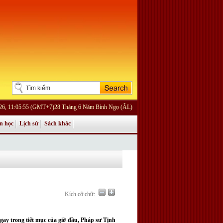
026, 11:05:55 (GMT+7)28 Tháng 6 Năm Bính Ngọ (ÂL)
n học
Lịch sử
Sách khác
Kích cỡ chữ:
ngay trong tiết mục của giờ đầu, Pháp sư Tịnh