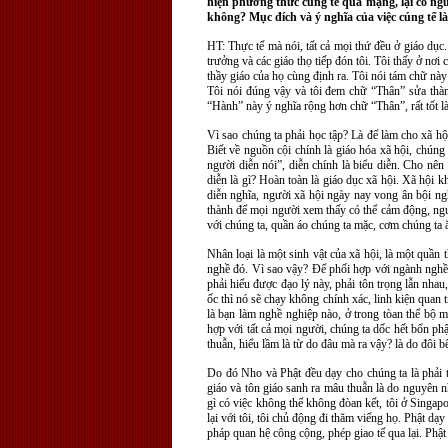
hiện phương thức cúng tế qua mạng, lại có ngư
không? Mục đích và ý nghĩa của việc cúng tế là
HT: Thực tế mà nói, tất cả mọi thứ đều ở giáo dụ
trưởng và các giáo thọ tiếp đón tôi. Tôi thấy ở nơi
thầy giáo của họ cùng định ra. Tôi nói tám chữ nà
Tôi nói đúng vậy và tôi đem chữ “Thân” sửa thàn
“Hành” này ý nghĩa rộng hơn chữ “Thân”, rất tốt là
Vì sao chúng ta phải học tập? Là để làm cho xã hộ
Biết về nguồn cội chính là giáo hóa xã hội, chúng 
người diễn nói”, diễn chính là biểu diễn. Cho nên
diễn là gì? Hoàn toàn là giáo dục xã hội. Xã hội k
diễn nghĩa, người xã hội ngày nay vong ân bội nghĩ
thành để mọi người xem thấy có thể cảm động, ngườ
với chúng ta, quần áo chúng ta mặc, cơm chúng ta 
Nhân loại là một sinh vật của xã hội, là một quần 
nghề đó. Vì sao vậy? Để phối hợp với ngành nghề k
phải hiểu được đạo lý này, phải tôn trọng lẫn nhau,
ốc thì nó sẽ chạy không chính xác, linh kiện quan 
là bạn làm nghề nghiệp nào, ở trong tòan thể bộ m
hợp với tất cả mọi người, chúng ta dốc hết bổn ph
thuẫn, hiểu lầm là từ do đâu mà ra vậy? là do đôi 
Do đó Nho và Phật đều dạy cho chúng ta là phải t
giáo và tôn giáo sanh ra mâu thuẫn là do nguyên nh
gì có việc không thể không đòan kết, tôi ở Singap
lại với tôi, tôi chủ động đi thăm viếng họ. Phật d
pháp quan hệ công cộng, phép giao tế qua lại. Phậ