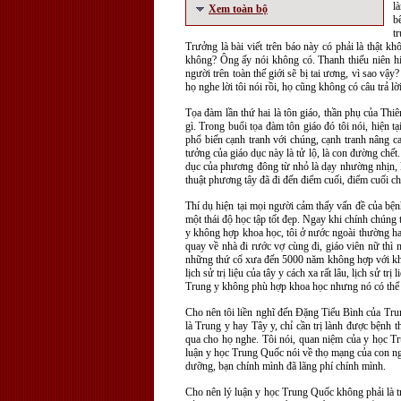
l
Xem toàn bộ
b
t
Trưởng là bài viết trên báo này có phải là thật k
không? Ông ấy nói không có. Thanh thiếu niên hiệ
người trên toàn thế giới sẽ bị tai ương, vì sao vậ
họ nghe lời tôi nói rồi, họ cũng không có câu trả lờ
Tọa đàm lần thứ hai là tôn giáo, thần phụ của Thi
gì. Trong buổi tọa đàm tôn giáo đó tôi nói, hiện 
phổ biến cạnh tranh với chúng, cạnh tranh nâng cao 
tưởng của giáo dục này là tử lộ, là con đường chế
dục của phương đông từ nhỏ là dạy nhường nhịn, 
thuật phương tây đã đi đến điểm cuối, điểm cuối c
Thí dụ hiện tại mọi người cảm thấy vấn đề của bện
một thái độ học tập tốt đẹp. Ngay khi chính chúng
y không hợp khoa học, tôi ở nước ngoài thường ha
quay về nhà đi rước vợ cùng đi, giáo viên nữ thì
những thứ cổ xưa đến 5000 năm không hợp với khoa
lịch sử trị liệu của tây y cách xa rất lâu, lịch s
Trung y không phù hợp khoa học nhưng nó có thể t
Cho nên tôi liền nghĩ đến Đặng Tiểu Bình của Trun
là Trung y hay Tây y, chỉ cần trị lành được bệnh t
qua cho họ nghe. Tôi nói, quan niệm của y học Trun
luận y học Trung Quốc nói về thọ mạng của con ng
dưỡng, bạn chính mình đã lãng phí chính mình.
Cho nên lý luận y học Trung Quốc không phải là t