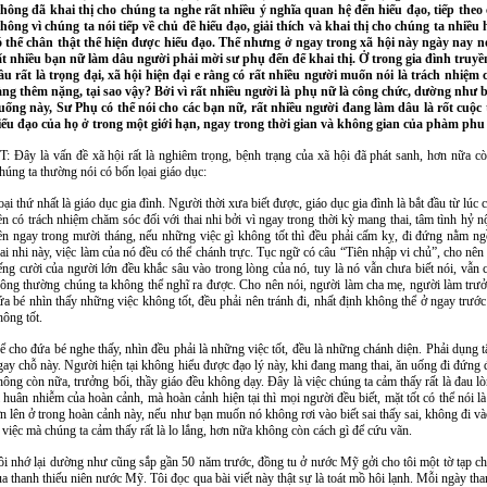
hông đã khai thị cho chúng ta nghe rất nhiều ý nghĩa quan hệ đến hiếu đạo, tiếp theo 
hông vì chúng ta nói tiếp về chủ đề hiếu đạo, giải thích và khai thị cho chúng ta nhiều
ó thể chân thật thể hiện được hiếu đạo. Thế nhưng ở ngay trong xã hội này ngày nay nó
ất nhiều bạn nữ làm dâu người phải mời sư phụ đến để khai thị. Ở trong gia đình truyề
âu rất là trọng đại, xã hội hiện đại e rằng có rất nhiều người muốn nói là trách nh
àng thêm nặng, tại sao vậy? Bởi vì rất nhiều người là phụ nữ là công chức, dường như 
uống này, Sư Phụ có thể nói cho các bạn nữ, rất nhiều người đang làm dâu là rốt cuộc 
iếu đạo của họ ở trong một giới hạn, ngay trong thời gian và không gian của phàm phu
T: Đây là vấn đề xã hội rất là nghiêm trọng, bệnh trạng của xã hội đã phát sanh, hơn nữa cò
húng ta thường nói có bốn lọai giáo dục:
oại thứ nhất là giáo dục gia đình. Người thời xưa biết được, giáo dục gia đình là bắt đầu từ lú
iền có trách nhiệm chăm sóc đối với thai nhi bởi vì ngay trong thời kỳ mang thai, tâm tình hỷ n
ên ngay trong mười tháng, nếu những việc gì không tốt thì đều phải cấm kỵ, đi đứng nằm ngồi
hai nhi này, việc làm của nó đều có thể chánh trực. Tục ngữ có câu “Tiên nhập vi chủ”, cho nên 
iếng cười của người lớn đều khắc sâu vào trong lòng của nó, tuy là nó vẫn chưa biết nói, vẫn
hông thường chúng ta không thể nghĩ ra được. Cho nên nói, người làm cha mẹ, người làm trư
ứa bé nhìn thấy những việc không tốt, đều phải nên tránh đi, nhất định không thể ở ngay trướ
hông tốt.
ể cho đứa bé nghe thấy, nhìn đều phải là những việc tốt, đều là những chánh diện. Phải dụng 
gay chỗ này. Người hiện tại không hiểu được đạo lý này, khi đang mang thai, ăn uống đi đứng đ
hông còn nữa, trưởng bối, thầy giáo đều không dạy. Đây là việc chúng ta cảm thấy rất là đau l
ị huân nhiễm của hoàn cảnh, mà hoàn cảnh hiện tại thì mọi người đều biết, mặt tốt có thể nói 
ớn lên ở trong hoàn cảnh này, nếu như bạn muốn nó không rơi vào biết sai thấy sai, không đi v
à việc mà chúng ta cảm thấy rất là lo lắng, hơn nữa không còn cách gì để cứu vãn.
ôi nhớ lại dường như cũng sắp gần 50 năm trước, đồng tu ở nước Mỹ gởi cho tôi một tờ tạp chí,
ủa thanh thiếu niên nước Mỹ. Tôi đọc qua bài viết này thật sự là toát mồ hôi lạnh. Mỗi ngày t