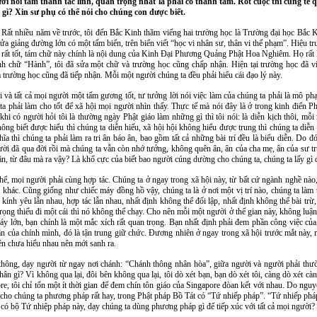
ời nói tâm thành tắc linh, quan trọng nhất là phải có thành tâm. Rốt cuộc thì cúng tế
 gì? Xin sư phụ có thể nói cho chúng con được biết.
c. Rất nhiều năm về trước, tôi đến Bắc Kinh thăm viếng hai trường học là Trường đại học Bắ
 cửa giảng đường lớn có một tấm biển, trên biển viết “học vi nhân sư, thân vi thế phạm”. Hiệu trư
y rất tốt, tám chữ này chính là nội dung của Kinh Đại Phương Quảng Phật Hoa Nghiêm. Họ rất là
h chữ “Hành”, tôi đã sửa một chữ và trường học cũng chấp nhận. Hiện tại trường học đã vi
 trường học cũng đã tiếp nhận. Mỗi một người chúng ta đều phải hiểu cái đạo lý này.
i và tất cả mọi người một tấm gương tốt, tư tưởng lời nói việc làm của chúng ta phải là mô ph
ta phải làm cho tốt để xã hội mọi người nhìn thấy. Thực tế mà nói đây là ở trong kinh điển Ph
 khi có người hỏi tôi là thường ngày Phật giáo làm những gì thì tôi nói: là diễn kịch thôi, m
hông biết được hiếu thì chúng ta diễn hiếu, xã hội hội không hiểu được trung thì chúng ta diễn
a thì chúng ta phải làm ra tri ân báo ân, bao gồm tất cả những bài trí đều là biểu diễn. Do đó,
i đã qua đời rồi mà chúng ta vẫn còn nhớ tưởng, không quên ân, ân của cha mẹ, ân của sư trư
ăn, từ đâu mà ra vậy? Là khổ cực của biết bao người cúng dường cho chúng ta, chúng ta lấy gì 
thể, mọi người phải cùng hợp tác. Chúng ta ở ngay trong xã hội này, từ bất cứ ngành nghề nào,
hác. Cũng giống như chiếc máy đồng hồ vậy, chúng ta là ở nơi một vị trí nào, chúng ta làm tố
 kính yêu lẫn nhau, hợp tác lẫn nhau, nhất định không thể đối lập, nhất định không thể bài trừ
trọng thiếu đi một cái thì nó không thể chạy. Cho nên mỗi một người ở thế gian này, không luận
áy lớn, bạn chính là một mắc xích rất quan trọng. Bạn nhất định phải đem phần công việc của 
ận của chính mình, đó là tận trung giữ chức. Đương nhiên ở ngay trong xã hội trước mắt này, 
bên chưa hiểu nhau nên mới sanh ra.
hông, dạy người từ ngay nơi chánh: “Chánh thông nhân hòa”, giữa người và người phải thường
ân gì? Vì không qua lại, đôi bên không qua lại, tôi dò xét bạn, bạn dò xét tôi, càng dò xét cà
ore, tôi chỉ tốn một ít thời gian để đem chín tôn giáo của Singapore đòan kết với nhau. Do ng
ạy cho chúng ta phương pháp rất hay, trong Phật pháp Bồ Tát có “Tứ nhiếp pháp”. “Tứ nhiếp pháp”
t có bộ Tứ nhiệp pháp này, dạy chúng ta dùng phương pháp gì để tiếp xúc với tất cả mọi người?