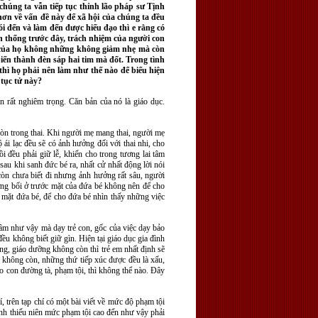
chúng ta vẫn tiếp tục thỉnh lão pháp sư Tịnh
 hơn về vấn đề này để xã hội của chúng ta đều
i đến và làm đến được hiếu đạo thì e rằng có
n thống trước đây, trách nhiệm của người con
iệm của họ không những không giảm nhẹ mà còn
biến thành đèn sáp hai tim mà đốt. Trong tình
thì họ phải nên làm như thế nào để biểu hiện
 tục tử này?
n rất nghiêm trọng. Căn bản của nó là giáo dục.
c còn trong thai. Khi người mẹ mang thai, người mẹ
ộ ái lạc đều sẽ có ảnh hưởng đối với thai nhi, cho
 đều phải giữ lễ, khiến cho trong tương lai tâm
sau khi sanh đức bé ra, nhất cử nhất động lời nói
 còn chưa biết đi nhưng ảnh hưởng rất sâu, người
ởng bối ở trước mặt của đứa bé không nên để cho
c mặt đứa bé, để cho đứa bé nhìn thấy những việc
tâm như vậy mà dạy trẻ con, gốc của việc dạy bảo
ều không biết giữ gìn. Hiện tại giáo dục gia đình
òng, giáo dưỡng không còn thì trẻ em nhất định sẽ
là không còn, những thứ tiếp xúc được đều là xấu,
ào con đường tà, phạm tội, thì không thể nào. Đây
 trên tạp chí có một bài viết về mức độ phạm tội
hanh thiếu niên mức phạm tội cao đến như vậy phải