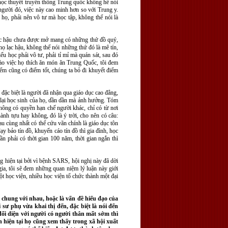
g học thuyết truyền thống Trung quốc không hề nói
người đó, việc này cao minh hơn so với Trung y.
họ, phải nên vô tư mà học tập, không thể nói là
ó lạc hậu chưa được mở mang có những thứ đồ quý,
họ lạc hậu, không thể nói những thứ đó là mê tín,
ếu học phải vô tư, phải tỉ mỉ mà quán sát, sau đó
vào việc họ thích ăn món ăn Trung Quốc, tôi đem
ểm cũng có điểm tốt, chúng ta bỏ đi khuyết điểm
 đặc biệt là người đã nhận qua giáo dục cao đẳng,
ạy lại học sinh của họ, dần dần mà ảnh hưởng. Tóm
không có quyền hạn chế người khác, chỉ có từ nơi
nh tựu hay không, đó là ý trời, cho nên có câu:
au cùng nhất có thể cứu vãn chính là giáo dục tôn
ạy bảo tín đồ, khuyến cáo tín đồ thì gia đình, học
ần phải có thời gian 100 năm, thời gian ngắn thì
ng hiện tại bởi vì bệnh SARS, hội nghị này đã dời
ia, tôi sẽ đem những quan niệm lý luận này giới
ột học viện, nhiều học viện tổ chức thành một đại
 chung với nhau, hoặc là vấn đề hiếu đạo của
 sư phụ vừa khai thị đến, đặc biệt là nói đến
đối diện với người có người thân mất sớm thì
n hiện tại họ cũng xem thấy trong xã hội xuất