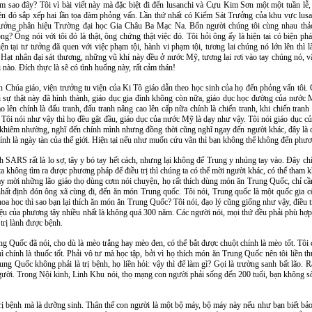
àm sao đây? Tôi vì bài viết này mà đặc biệt đi đến lusanchi và Cựu Kim Sơn một một tuần lễ, đ
ên đó sắp xếp hai lần tọa đàm phỏng vấn. Lần thứ nhất có Kiểm Sát Trưởng của khu vực lusa
rưởng phân hiệu Trường đại học Gia Châu Ba Mạc Na. Bốn người chúng tôi cùng nhau thảo
hông? Ông nói với tôi đó là thật, ông chứng thật việc đó. Tôi hỏi ông ấy là hiện tại có biện
n tại tư tưởng đã quen với việc phạm tội, hành vi phạm tội, tương lai chúng nó lớn lên thì 
y? Hạt nhân đại sát thương, những vũ khí này đều ở nước Mỹ, tương lai rơi vào tay chúng nó, vậ
i nào. Đích thực là sẽ có tình huống này, rất cảm thán!
ên Chúa giáo, viện trưởng tu viện của Ki Tô giáo dẫn theo học sinh của họ đến phỏng vấn tôi
tại sự thật này đã hình thành, giáo dục gia đình không còn nữa, giáo dục học đường của nước 
lên chính là đấu tranh, đấu tranh nâng cao lên cấp nữa chính là chiến tranh, khi chiến tranh bạ
t. Tôi nói như vậy thì họ đều gật đầu, giáo dục của nước Mỹ là dạy như vậy. Tôi nói giáo dục
khiêm nhường, nghĩ đến chính mình nhưng đồng thời cũng nghĩ ngay đến người khác, đây là 
hính là ngày tàn của thế giới. Hiện tại nếu như muốn cứu vãn thì bạn không thể không đến phư
h SARS rất là lo sợ, tây y bó tay hết cách, nhưng lại không để Trung y nhúng tay vào. Đây chí
 ta không tìm ra được phương pháp để điều trị thì chúng ta có thể mời người khác, có thể tha
y mời những lão giáo thọ dùng cơm nói chuyện, họ rất thích dùng món ăn Trung Quốc, chỉ cầ
 nhất định đón ông xã cùng đi, đến ăn món Trung quốc. Tôi nói, Trung quốc là một quốc gia c
 học thì sao bạn lại thích ăn món ăn Trung Quốc? Tôi nói, đạo lý cũng giống như vậy, điều t
ử trị liệu của phương tây nhiều nhất là không quá 300 năm. Các người nói, mọi thứ đều phải phù 
rị lành được bệnh.
g Quốc đã nói, cho dù là mèo trắng hay mèo đen, có thể bắt được chuột chính là mèo tốt. Tôi
hì chính là thuốc tốt. Phải vô tư mà học tập, bởi vì họ thích món ăn Trung Quốc nên tôi liền th
g Quốc không phải là trị bệnh, họ liền hỏi: vậy thì để làm gì? Gọi là trường sanh bất lão. Rất
ười. Trong Nội kinh, Linh Khu nói, thọ mạng con người phải sống đến 200 tuổi, bạn không số
rị bệnh mà là dưỡng sinh. Thân thể con người là một bộ máy, bộ máy này nếu như bạn biết b