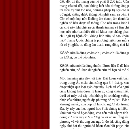
điều độ, thì thọ mạng của nó phải là 200 tuổi. Cũ
mạng của nó dài, bạn không biết bảo dưỡng lãng ph
thì điều trị như thế nào, phương pháp trị liệu ca
trở ngại, không được thông nên phát sanh ra bệnh 
Còn có một loại nữa là dùng âm thanh, âm thanh là
nghẽn đó liền được đả thông. Cho nên trong kinh P
cái chú này, khi phát ra cái thanh âm này sẽ làm 
học, nếu như bạn hiểu rồi thì khoa học chẳng phả
chú ngữ trị bệnh đều không linh nữa, vì sao khôn
nào? Trung Quốc chúng ta phương ngôn của mỗi mộ
rất có ý nghĩa, họ dùng âm thanh rung động chứ k
Kế đến nữa là dùng châm cứu, châm cứu là dùng p
tin tưởng, có thể tiếp nhận.
Kế đến nữa mới là dùng thuốc. Dược liệu là để hóa
nghiên cứu, nếu bạn đi nghiên cứu thì bạn có thể phá
Một, hai năm gần đây, tôi thấy Đài Loan xuất b
trung ương Âu châu sinh sống qua 3-4 tháng, xem 
được nhận qua loại giáo dục này. Lịch sử của ng
cũng không hiểu được lý luận gì, cũng không hiểu
dưới có mấy bụi cây nên không bị rơi thẳng xuống
pháp của những người địa phương để trị liệu. Bác 
khỏang vài tấc, xoa bóp tới lui cho người đó, tron
Đạo lý này của họ, người học Phật chúng ta hiểu. 
khỏi nơi mà nó họat động, cho nên mới xảy ra tình 
động, cứ như vậy vừa sướng ca lời an ủi. Ông ấy n
phương vá vết thương của người đó lại, cũng dùng
ngày thứ hai thì người đó hòan tòan hồi phục, c