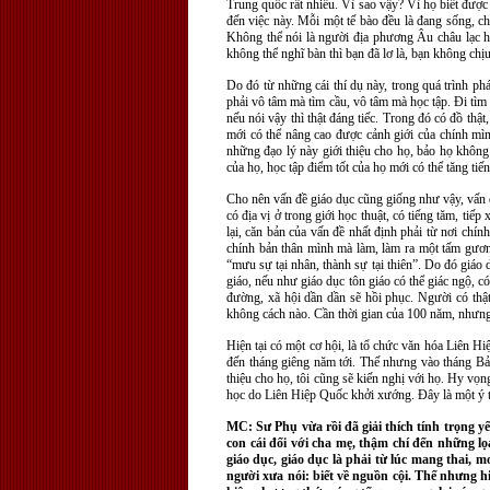
Trung quốc rất nhiều. Vì sao vậy? Vì họ biết được
đến việc này. Mỗi một tế bào đều là đang sống, c
Không thể nói là người địa phương Âu châu lạc hậ
không thể nghĩ bàn thì bạn đã lơ là, bạn không chịu 
Do đó từ những cái thí dụ này, trong quá trình ph
phải vô tâm mà tìm cầu, vô tâm mà học tập. Đi tìm
nếu nói vậy thì thật đáng tiếc. Trong đó có đồ thậ
mới có thể nâng cao được cảnh giới của chính mìn
những đạo lý này giới thiệu cho họ, bảo họ khôn
của họ, học tập điểm tốt của họ mới có thể tăng tiến
Cho nên vấn đề giáo dục cũng giống như vậy, vấn đề
có địa vị ở trong giới học thuật, có tiếng tăm, ti
lại, căn bản của vấn đề nhất định phải từ nơi chí
chính bản thân mình mà làm, làm ra một tấm gương
“mưu sự tại nhân, thành sự tại thiên”. Do đó giáo 
giáo, nếu như giáo dục tôn giáo có thể giác ngộ, có
đường, xã hội dần dần sẽ hồi phục. Người có thật
không cách nào. Cần thời gian của 100 năm, nhưng
Hiện tại có một cơ hội, là tổ chức văn hóa Liên Hi
đến tháng giêng năm tới. Thế nhưng vào tháng Bảy
thiệu cho họ, tôi cũng sẽ kiến nghị với họ. Hy vọn
học do Liên Hiệp Quốc khởi xướng. Đây là một ý t
MC: Sư Phụ vừa rồi đã giải thích tính trọng y
con cái đối với cha mẹ, thậm chí đến những lọ
giáo dục, giáo dục là phải từ lúc mang thai, 
người xưa nói: biết về nguồn cội. Thế nhưng hi