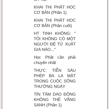
KHAI THỊ PHẬT HỌC
CƠ BẢN (Phần 1)
KHAI THỊ PHẬT HỌC
CƠ BẢN (Phần cuối)
HT TỊNH KHÔNG: "
TÔI KHÔNG CÓ MỘT
NGƯỜI ĐỆ TỬ XUẤT
GIA NÀO..."
Học Phật cần phải
chuyên nhất
THỰC TIỄN SÁU
PHÉP BA LA MẬT
TRONG CUỘC SỐNG
THƯỜNG NGÀY
TÍN TÂM DAO ĐỘNG
KHÔNG THỂ VÃNG
SANH (Phần 1)