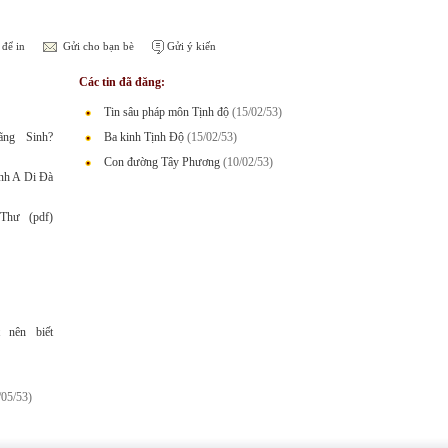
để in
Gửi cho bạn bè
Gửi ý kiến
Các tin đã đăng:
Tin sâu pháp môn Tịnh độ
(15/02/53)
ng Sinh?
Ba kinh Tịnh Độ
(15/02/53)
Con đường Tây Phương
(10/02/53)
nh A Di Đà
Thư (pdf)
 nên biết
/05/53)