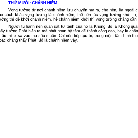
THỨ MƯỜI: CHÁNH NIỆM
Vọng tưởng từ nơi chánh niệm lưu chuyển mà ra, cho nên, lìa ngoài c
ói cách khác vọng tưởng là chánh niệm, thế nên lúc vọng tưởng khởi ra, 
ưởng thì dễ khởi chánh niệm, hễ chánh niệm khởi thì vọng tưởng chẳng cần bà
Người tu hành nên quan sát tự tánh của nó là Không, đó là Không qu
hấy tướng Phật hiện ra mà phát hoan hỷ tâm để thành cống cao, hay là chẳn
o âu thì bị sa vào ma sầu muộn. Chỉ nên tiếp tục trụ trong niệm tâm bình 
oặc chẳng thấy Phật, đó là chánh niệm vậy.