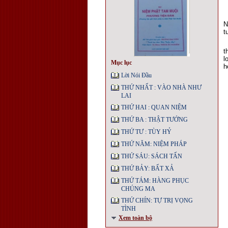
N
t
t
l
Mục lục
h
Lời Nói Đầu
THỨ NHẤT : VÀO NHÀ NHƯ
LAI
THỨ HAI : QUAN NIỆM
THỨ BA : THẬT TƯỚNG
THỨ TƯ : TÙY HỶ
THỨ NĂM: NIỆM PHÁP
THỨ SÁU: SÁCH TẤN
THỨ BẢY: BẤT XẢ
THỨ TÁM: HÀNG PHỤC
CHÚNG MA
THỨ CHÍN: TỰ TRỊ VỌNG
TÌNH
Xem toàn bộ