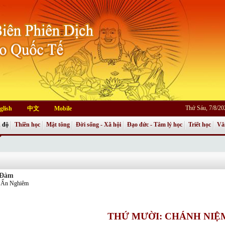
Thứ Sáu, 7/8/2
glish
中文
Mobile
 độ
Thiền học
Mật tông
Đời sống - Xã hội
Đạo đức - Tâm lý học
Triết học
Vă
 Đàm
ch Ấn Nghiêm
THỨ MƯỜI: CHÁNH NIỆ