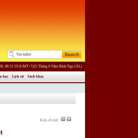
026, 08:51:19 (GMT+7)25 Tháng 6 Năm Bính Ngọ (ÂL)
n học
Lịch sử
Sách khác
Kích cỡ chữ:
M