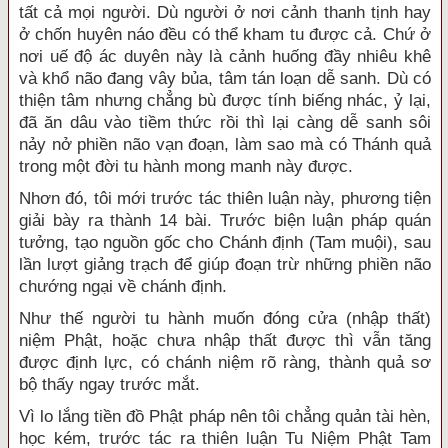
tất cả mọi người. Dù người ở nơi cảnh thanh tịnh hay
ở chốn huyên náo đều có thể kham tu được cả. Chứ ở
nơi uế độ ác duyên này là cảnh huống đầy nhiêu khê
và khổ não đang vây bủa, tâm tán loạn dễ sanh. Dù có
thiện tâm nhưng chẳng bù được tính biếng nhác, ỷ lại,
đã ăn dâu vào tiềm thức rồi thì lại càng dễ sanh sôi
nảy nở phiền não vạn đoạn, làm sao mà có Thánh quả
trong một đời tu hành mong manh này được.
Nhơn đó, tôi mới trước tác thiên luận này, phương tiện
giải bày ra thành 14 bài. Trước biện luận pháp quán
tưởng, tạo nguồn gốc cho Chánh định (Tam muội), sau
lần lượt giảng trạch để giúp đoạn trừ những phiền não
chướng ngại về chánh định.
Như thế người tu hành muốn đóng cửa (nhập thất)
niệm Phật, hoặc chưa nhập thất được thì vẫn tăng
được định lực, có chánh niệm rõ ràng, thành quả sơ
bộ thấy ngay trước mắt.
Vì lo lắng tiền đồ Phật pháp nên tôi chẳng quản tài hèn,
học kém, trước tác ra thiên luận Tu Niệm Phật Tam