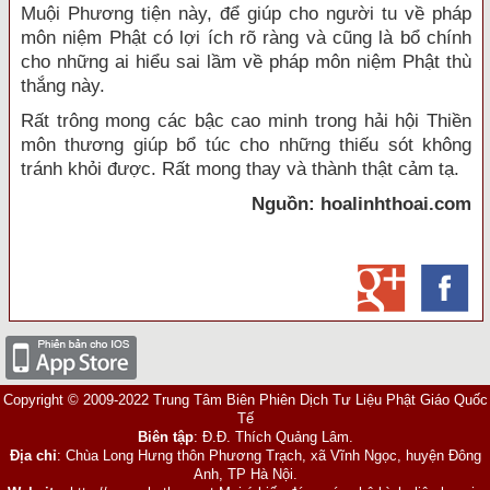
Muội Phương tiện này, để giúp cho người tu về pháp
môn niệm Phật có lợi ích rõ ràng và cũng là bổ chính
cho những ai hiểu sai lầm về pháp môn niệm Phật thù
thắng này.
Rất trông mong các bậc cao minh trong hải hội Thiền
môn thương giúp bổ túc cho những thiếu sót không
tránh khỏi được. Rất mong thay và thành thật cảm tạ.
Nguồn: hoalinhthoai.com
Copyright © 2009-2022 Trung Tâm Biên Phiên Dịch Tư Liệu Phật Giáo Quốc
Tế
Biên tập
: Đ.Đ. Thích Quảng Lâm.
Địa chỉ
: Chùa Long Hưng thôn Phương Trạch, xã Vĩnh Ngọc, huyện Đông
Anh, TP Hà Nội.