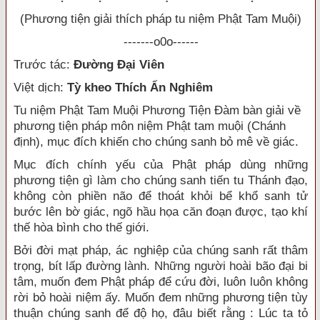
(Phương tiện giải thích pháp tu niệm Phật Tam Muội)
-------o0o------
Trước tác:
Đường Đại Viên
Việt dịch:
Tỳ kheo Thích Ấn Nghiêm
Tu niệm Phật Tam Muội Phương Tiện Đàm bàn giải về
phương tiện pháp môn niệm Phật tam muội (Chánh
định), mục đích khiến cho chúng sanh bỏ mê về giác.
Mục đích chính yếu của Phật pháp dùng những
phương tiện gì làm cho chúng sanh tiến tu Thánh đạo,
không còn phiền não để thoát khỏi bể khổ sanh tử
bước lên bờ giác, ngõ hầu họa căn đoạn được, tạo khí
thế hòa bình cho thế giới.
Bởi đời mạt pháp, ác nghiệp của chúng sanh rất thâm
trọng, bít lấp đường lành. Những người hoài bão đại bi
tâm, muốn đem Phật pháp để cứu đời, luôn luôn không
rời bỏ hoài niệm ấy. Muốn đem những phương tiện tùy
thuận chúng sanh để độ họ, đâu biết rằng : Lúc ta tỏ