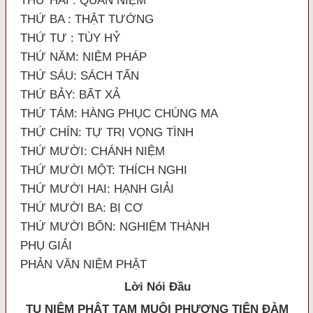
THỨ HAI : QUAN NIỆM
THỨ BA : THẬT TƯỚNG
THỨ TƯ : TÙY HỶ
THỨ NĂM: NIỆM PHÁP
THỨ SÁU: SÁCH TẤN
THỨ BẢY: BẤT XẢ
THỨ TÁM: HÀNG PHỤC CHÚNG MA
THỨ CHÍN: TỰ TRỊ VỌNG TÌNH
THỨ MƯỜI: CHÁNH NIỆM
THỨ MƯỜI MỘT: THÍCH NGHI
THỨ MƯỜI HAI: HẠNH GIẢI
THỨ MƯỜI BA: BỊ CƠ
THỨ MƯỜI BỐN: NGHIỆM THÀNH
PHỤ GIẢI
PHẢN VĂN NIỆM PHẬT
Lời Nói Đầu
TU N
IỆM PHẬT TAM MUỘI PHƯƠNG TIỆN ĐÀM