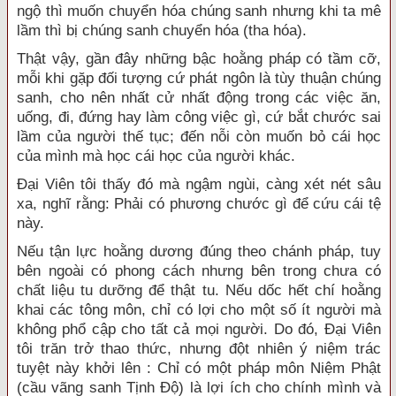
ngộ thì muốn chuyển hóa chúng sanh nhưng khi ta mê
lầm thì bị chúng sanh chuyển hóa (tha hóa).
Thật vậy, gần đây những bậc hoằng pháp có tầm cỡ,
mỗi khi gặp đối tượng cứ phát ngôn là tùy thuận chúng
sanh, cho nên nhất cử nhất động trong các việc ăn,
uống, đi, đứng hay làm công việc gì, cứ bắt chước sai
lầm của người thế tục; đến nỗi còn muốn bỏ cái học
của mình mà học cái học của người khác.
Đại Viên tôi thấy đó mà ngậm ngùi, càng xét nét sâu
xa, nghĩ rằng: Phải có phương chước gì để cứu cái tệ
này.
Nếu tận lực hoằng dương đúng theo chánh pháp, tuy
bên ngoài có phong cách nhưng bên trong chưa có
chất liệu tu dưỡng để thật tu. Nếu dốc hết chí hoằng
khai các tông môn, chỉ có lợi cho một số ít người mà
không phổ cập cho tất cả mọi người. Do đó, Đại Viên
tôi trăn trở thao thức, nhưng đột nhiên ý niệm trác
tuyệt này khởi lên : Chỉ có một pháp môn Niệm Phật
(cầu vãng sanh Tịnh Độ) là lợi ích cho chính mình và