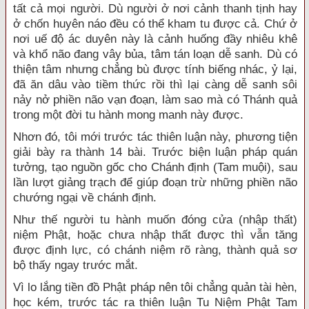
tất cả mọi người. Dù người ở nơi cảnh thanh tịnh hay
ở chốn huyên náo đều có thể kham tu được cả. Chứ ở
nơi uế độ ác duyên này là cảnh huống đầy nhiêu khê
và khổ não đang vây bủa, tâm tán loạn dễ sanh. Dù có
thiện tâm nhưng chẳng bù được tính biếng nhác, ỷ lại,
đã ăn dâu vào tiềm thức rồi thì lại càng dễ sanh sôi
nảy nở phiền não vạn đoạn, làm sao mà có Thánh quả
trong một đời tu hành mong manh này được.
Nhơn đó, tôi mới trước tác thiên luận này, phương tiện
giải bày ra thành 14 bài. Trước biện luận pháp quán
tưởng, tạo nguồn gốc cho Chánh định (Tam muội), sau
lần lượt giảng trạch để giúp đoạn trừ những phiền não
chướng ngại về chánh định.
Như thế người tu hành muốn đóng cửa (nhập thất)
niệm Phật, hoặc chưa nhập thất được thì vẫn tăng
được định lực, có chánh niệm rõ ràng, thành quả sơ
bộ thấy ngay trước mắt.
Vì lo lắng tiền đồ Phật pháp nên tôi chẳng quản tài hèn,
học kém, trước tác ra thiên luận Tu Niệm Phật Tam