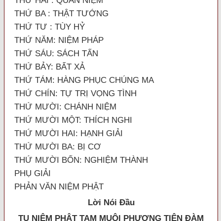
THỨ HAI : QUAN NIỆM
THỨ BA : THẬT TƯỚNG
THỨ TƯ : TÙY HỶ
THỨ NĂM: NIỆM PHÁP
THỨ SÁU: SÁCH TẤN
THỨ BẢY: BẤT XẢ
THỨ TÁM: HÀNG PHỤC CHÚNG MA
THỨ CHÍN: TỰ TRỊ VỌNG TÌNH
THỨ MƯỜI: CHÁNH NIỆM
THỨ MƯỜI MỘT: THÍCH NGHI
THỨ MƯỜI HAI: HẠNH GIẢI
THỨ MƯỜI BA: BỊ CƠ
THỨ MƯỜI BỐN: NGHIỆM THÀNH
PHỤ GIẢI
PHẢN VĂN NIỆM PHẬT
Lời Nói Đầu
TU N
IỆM PHẬT TAM MUỘI PHƯƠNG TIỆN ĐÀM