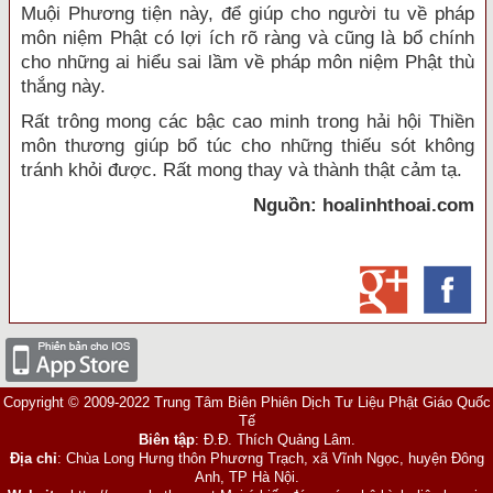
Muội Phương tiện này, để giúp cho người tu về pháp
môn niệm Phật có lợi ích rõ ràng và cũng là bổ chính
cho những ai hiểu sai lầm về pháp môn niệm Phật thù
thắng này.
Rất trông mong các bậc cao minh trong hải hội Thiền
môn thương giúp bổ túc cho những thiếu sót không
tránh khỏi được. Rất mong thay và thành thật cảm tạ.
Nguồn: hoalinhthoai.com
Copyright © 2009-2022 Trung Tâm Biên Phiên Dịch Tư Liệu Phật Giáo Quốc
Tế
Biên tập
: Đ.Đ. Thích Quảng Lâm.
Địa chỉ
: Chùa Long Hưng thôn Phương Trạch, xã Vĩnh Ngọc, huyện Đông
Anh, TP Hà Nội.