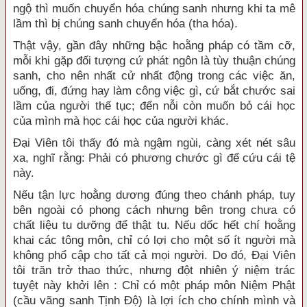
ngộ thì muốn chuyển hóa chúng sanh nhưng khi ta mê
lầm thì bị chúng sanh chuyển hóa (tha hóa).
Thật vậy, gần đây những bậc hoằng pháp có tầm cỡ,
mỗi khi gặp đối tượng cứ phát ngôn là tùy thuận chúng
sanh, cho nên nhất cử nhất động trong các việc ăn,
uống, đi, đứng hay làm công việc gì, cứ bắt chước sai
lầm của người thế tục; đến nỗi còn muốn bỏ cái học
của mình mà học cái học của người khác.
Đại Viên tôi thấy đó mà ngậm ngùi, càng xét nét sâu
xa, nghĩ rằng: Phải có phương chước gì để cứu cái tệ
này.
Nếu tận lực hoằng dương đúng theo chánh pháp, tuy
bên ngoài có phong cách nhưng bên trong chưa có
chất liệu tu dưỡng để thật tu. Nếu dốc hết chí hoằng
khai các tông môn, chỉ có lợi cho một số ít người mà
không phổ cập cho tất cả mọi người. Do đó, Đại Viên
tôi trăn trở thao thức, nhưng đột nhiên ý niệm trác
tuyệt này khởi lên : Chỉ có một pháp môn Niệm Phật
(cầu vãng sanh Tịnh Độ) là lợi ích cho chính mình và