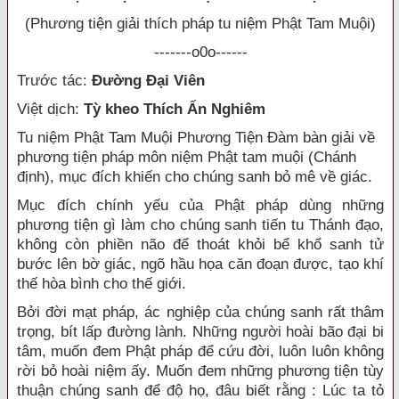
(Phương tiện giải thích pháp tu niệm Phật Tam Muội)
-------o0o------
Trước tác:
Đường Đại Viên
Việt dịch:
Tỳ kheo Thích Ấn Nghiêm
Tu niệm Phật Tam Muội Phương Tiện Đàm bàn giải về
phương tiện pháp môn niệm Phật tam muội (Chánh
định), mục đích khiến cho chúng sanh bỏ mê về giác.
Mục đích chính yếu của Phật pháp dùng những
phương tiện gì làm cho chúng sanh tiến tu Thánh đạo,
không còn phiền não để thoát khỏi bể khổ sanh tử
bước lên bờ giác, ngõ hầu họa căn đoạn được, tạo khí
thế hòa bình cho thế giới.
Bởi đời mạt pháp, ác nghiệp của chúng sanh rất thâm
trọng, bít lấp đường lành. Những người hoài bão đại bi
tâm, muốn đem Phật pháp để cứu đời, luôn luôn không
rời bỏ hoài niệm ấy. Muốn đem những phương tiện tùy
thuận chúng sanh để độ họ, đâu biết rằng : Lúc ta tỏ