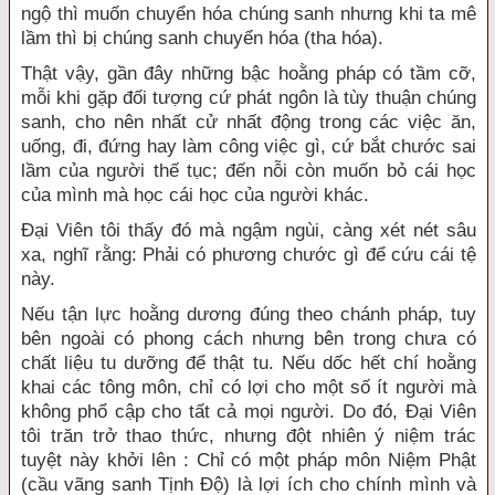
ngộ thì muốn chuyển hóa chúng sanh nhưng khi ta mê
lầm thì bị chúng sanh chuyển hóa (tha hóa).
Thật vậy, gần đây những bậc hoằng pháp có tầm cỡ,
mỗi khi gặp đối tượng cứ phát ngôn là tùy thuận chúng
sanh, cho nên nhất cử nhất động trong các việc ăn,
uống, đi, đứng hay làm công việc gì, cứ bắt chước sai
lầm của người thế tục; đến nỗi còn muốn bỏ cái học
của mình mà học cái học của người khác.
Đại Viên tôi thấy đó mà ngậm ngùi, càng xét nét sâu
xa, nghĩ rằng: Phải có phương chước gì để cứu cái tệ
này.
Nếu tận lực hoằng dương đúng theo chánh pháp, tuy
bên ngoài có phong cách nhưng bên trong chưa có
chất liệu tu dưỡng để thật tu. Nếu dốc hết chí hoằng
khai các tông môn, chỉ có lợi cho một số ít người mà
không phổ cập cho tất cả mọi người. Do đó, Đại Viên
tôi trăn trở thao thức, nhưng đột nhiên ý niệm trác
tuyệt này khởi lên : Chỉ có một pháp môn Niệm Phật
(cầu vãng sanh Tịnh Độ) là lợi ích cho chính mình và