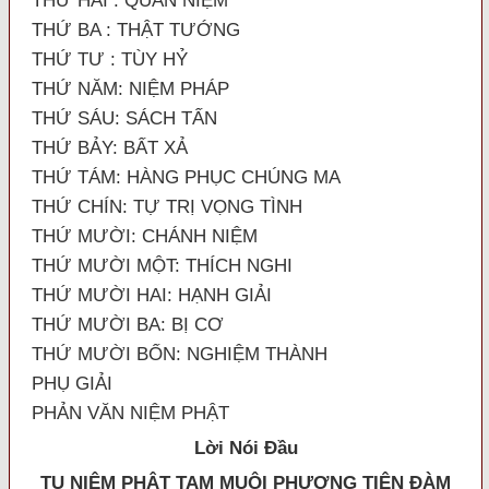
THỨ HAI : QUAN NIỆM
THỨ BA : THẬT TƯỚNG
THỨ TƯ : TÙY HỶ
THỨ NĂM: NIỆM PHÁP
THỨ SÁU: SÁCH TẤN
THỨ BẢY: BẤT XẢ
THỨ TÁM: HÀNG PHỤC CHÚNG MA
THỨ CHÍN: TỰ TRỊ VỌNG TÌNH
THỨ MƯỜI: CHÁNH NIỆM
THỨ MƯỜI MỘT: THÍCH NGHI
THỨ MƯỜI HAI: HẠNH GIẢI
THỨ MƯỜI BA: BỊ CƠ
THỨ MƯỜI BỐN: NGHIỆM THÀNH
PHỤ GIẢI
PHẢN VĂN NIỆM PHẬT
Lời Nói Đầu
TU N
IỆM PHẬT TAM MUỘI PHƯƠNG TIỆN ĐÀM