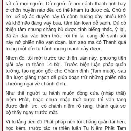
tất cả mọi người. Dù người ở nơi cảnh thanh tịnh hay
ở chốn huyên náo đều có thể kham tu được cả. Chứ ở
nơi uế độ ác duyên này là cảnh huống đầy nhiêu khê
và khổ não đang vây bủa, tâm tán loạn dễ sanh. Dù có
thiện tâm nhưng chẳng bù được tính biếng nhác, ỷ lại,
đã ăn dâu vào tiềm thức rồi thì lại càng dễ sanh sôi
nảy nở phiền não vạn đoạn, làm sao mà có Thánh quả
trong một đời tu hành mong manh này được.
Nhơn đó, tôi mới trước tác thiên luận này, phương tiện
giải bày ra thành 14 bài. Trước biện luận pháp quán
tưởng, tạo nguồn gốc cho Chánh định (Tam muội), sau
lần lượt giảng trạch để giúp đoạn trừ những phiền não
chướng ngại về chánh định.
Như thế người tu hành muốn đóng cửa (nhập thất)
niệm Phật, hoặc chưa nhập thất được thì vẫn tăng
được định lực, có chánh niệm rõ ràng, thành quả sơ
bộ thấy ngay trước mắt.
Vì lo lắng tiền đồ Phật pháp nên tôi chẳng quản tài hèn,
học kém, trước tác ra thiên luận Tu Niệm Phật Tam