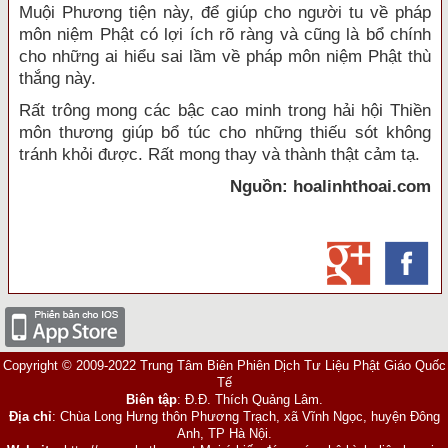
Muội Phương tiện này, để giúp cho người tu về pháp
môn niệm Phật có lợi ích rõ ràng và cũng là bổ chính
cho những ai hiểu sai lầm về pháp môn niệm Phật thù
thắng này.
Rất trông mong các bậc cao minh trong hải hội Thiền
môn thương giúp bổ túc cho những thiếu sót không
tránh khỏi được. Rất mong thay và thành thật cảm tạ.
Nguồn: hoalinhthoai.com
Copyright © 2009-2022 Trung Tâm Biên Phiên Dịch Tư Liệu Phật Giáo Quốc
Tế
Biên tập
: Đ.Đ. Thích Quảng Lâm.
Địa chỉ
: Chùa Long Hưng thôn Phương Trạch, xã Vĩnh Ngọc, huyện Đông
Anh, TP Hà Nội.