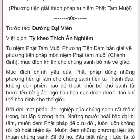
(Phương tiện giải thích pháp tu niệm Phật Tam Muội)
-------o0o------
Trước tác:
Đường Đại Viên
Việt dịch:
Tỳ kheo Thích Ấn Nghiêm
Tu niệm Phật Tam Muội Phương Tiện Đàm bàn giải về
phương tiện pháp môn niệm Phật tam muội (Chánh
định), mục đích khiến cho chúng sanh bỏ mê về giác.
Mục đích chính yếu của Phật pháp dùng những
phương tiện gì làm cho chúng sanh tiến tu Thánh đạo,
không còn phiền não để thoát khỏi bể khổ sanh tử
bước lên bờ giác, ngõ hầu họa căn đoạn được, tạo khí
thế hòa bình cho thế giới.
Bởi đời mạt pháp, ác nghiệp của chúng sanh rất thâm
trọng, bít lấp đường lành. Những người hoài bão đại bi
tâm, muốn đem Phật pháp để cứu đời, luôn luôn không
rời bỏ hoài niệm ấy. Muốn đem những phương tiện tùy
thuận chúng sanh để độ họ, đâu biết rằng : Lúc ta tỏ