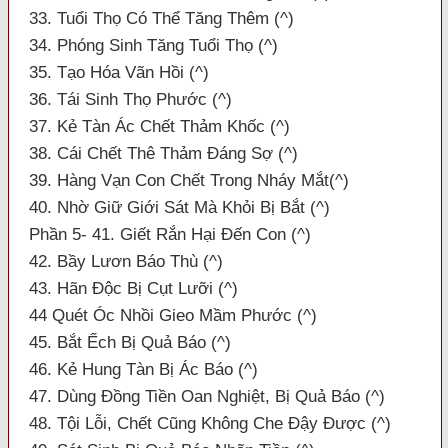
33. Tuổi Thọ Có Thể Tăng Thêm (^)
34. Phóng Sinh Tăng Tuổi Thọ (^)
35. Tạo Hóa Vãn Hồi (^)
36. Tái Sinh Thọ Phước (^)
37. Kẻ Tàn Ác Chết Thảm Khốc (^)
38. Cái Chết Thê Thảm Đáng Sợ (^)
39. Hàng Vạn Con Chết Trong Nháy Mắt(^)
40. Nhờ Giữ Giới Sát Mà Khỏi Bị Bắt (^)
Phần 5- 41. Giết Rắn Hại Đến Con (^)
42. Bầy Lươn Báo Thù (^)
43. Hãn Độc Bị Cụt Lưỡi (^)
44 Quét Óc Nhồi Gieo Mầm Phước (^)
45. Bắt Ếch Bị Quả Báo (^)
46. Kẻ Hung Tàn Bị Ác Báo (^)
47. Dùng Đồng Tiền Oan Nghiệt, Bị Quả Báo (^)
48. Tội Lỗi, Chết Cũng Không Che Đậy Được (^)