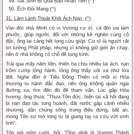
49. Sát Sinh Bị Quả Báo Nhãn Tiền (^)
50. Ếch Đòi Mạng (^)
31. Làm Lành Thoát Khỏi Ách Nạn
(^)
Vào đời nhà Minh có vị Vương cư sĩ, cả đời ưa làm
phước, giúp người, đối với những kẻ nghèo cùng cô
độc, ông lại càng hết long cứu giúp. Cư sĩ là người rất
tin tưởng Phật pháp, nhưng vì không giữ giới ăn chay,
nên ở nhà không có chỗ để tụng kinh.
Trải qua mấy năm liền, thiên hạ chịu nhiều tai ách, nạn
trộm cướp lộng hành, lòng ông thấy xót xa như lửa
đốt. Nghe đồn ở Tiểu Động Thiên có một vị Hòa
thượng tu hành đắc đạo, nên ông không quản ngại
đường xa, tìm đến đó để tham vấn. Lúc gặp Hòa
hượng, ông thưa: "Thưa Tôn đức, hiện tại xã hội đang
bị nạn đạo tặc tung hoành, đất nước gặp cảnh nhiễu
nhương, dân chúng sống trong điêu đứng, bất an,
mong Tôn sư mở long từ bi giang tay ra cứu vớt sinh
linh".
Tôn giả mỉm cười, hỏi: "Ông phải là Vương Thành