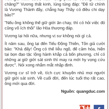
chăng?" Vương thất kinh, lúng túng đáp: "Đệ tử chính
là Vương Thành đây, chẳng hay Thầy có điều chi dạy
bảo?"
"Nếu ông không thể giữ giới ăn chay, thì có hỏi việc đó
cũng vô ích thôi" lão Hòa thượng đáp.
Vương lại hỏi nữa, nhưng vị sư không nói gì cả.
Ít năm sau, ông lại đến Tiểu Động Thiên, Tôn giả cười
bảo: "Khá đấy! Ông có thể liễu ngộ, để cảm hóa, hiện
tại bọn đạo tặc lộng hành khắp cả bốn phương, chỉ có
những ai giữ giới sát sinh thì may ra mới hy vọng cứu
được". Nói xong nhắm mắt nhập định.
Vương cư sĩ trở về, tích cực khuyên nhủ mọi người
giữ giới sát sinh. Về cuối đời, đến lúc tuổi thọ rất cao,
ông mới qua đời.
Nguồn: quangduc.com