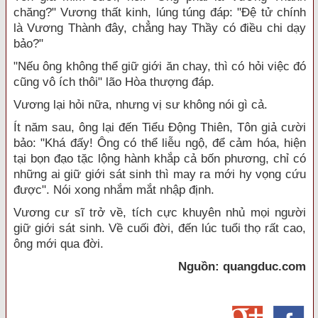
chăng?" Vương thất kinh, lúng túng đáp: "Đệ tử chính
là Vương Thành đây, chẳng hay Thầy có điều chi dạy
bảo?"
"Nếu ông không thể giữ giới ăn chay, thì có hỏi việc đó
cũng vô ích thôi" lão Hòa thượng đáp.
Vương lại hỏi nữa, nhưng vị sư không nói gì cả.
Ít năm sau, ông lại đến Tiểu Động Thiên, Tôn giả cười
bảo: "Khá đấy! Ông có thể liễu ngộ, để cảm hóa, hiện
tại bọn đạo tặc lộng hành khắp cả bốn phương, chỉ có
những ai giữ giới sát sinh thì may ra mới hy vọng cứu
được". Nói xong nhắm mắt nhập định.
Vương cư sĩ trở về, tích cực khuyên nhủ mọi người
giữ giới sát sinh. Về cuối đời, đến lúc tuổi thọ rất cao,
ông mới qua đời.
Nguồn: quangduc.com