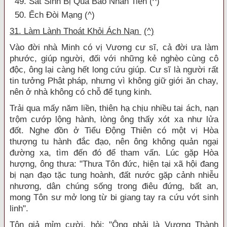
49. Sát Sinh Bị Quả Báo Nhãn Tiền (^)
50. Ếch Đòi Mạng (^)
31. Làm Lành Thoát Khỏi Ách Nạn
(^)
Vào đời nhà Minh có vị Vương cư sĩ, cả đời ưa làm
phước, giúp người, đối với những kẻ nghèo cùng cô
độc, ông lại càng hết long cứu giúp. Cư sĩ là người rất
tin tưởng Phật pháp, nhưng vì không giữ giới ăn chay,
nên ở nhà không có chỗ để tụng kinh.
Trải qua mấy năm liền, thiên hạ chịu nhiều tai ách, nạn
trộm cướp lộng hành, lòng ông thấy xót xa như lửa
đốt. Nghe đồn ở Tiểu Động Thiên có một vị Hòa
thượng tu hành đắc đạo, nên ông không quản ngại
đường xa, tìm đến đó để tham vấn. Lúc gặp Hòa
hượng, ông thưa: "Thưa Tôn đức, hiện tại xã hội đang
bị nạn đạo tặc tung hoành, đất nước gặp cảnh nhiễu
nhương, dân chúng sống trong điêu đứng, bất an,
mong Tôn sư mở long từ bi giang tay ra cứu vớt sinh
linh".
Tôn giả mỉm cười, hỏi: "Ông phải là Vương Thành