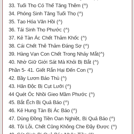
33. Tuổi Thọ Có Thể Tăng Thêm (^)
34. Phóng Sinh Tăng Tuổi Thọ (^)
35. Tạo Hóa Vãn Hồi (^)
36. Tái Sinh Thọ Phước (^)
37. Kẻ Tàn Ác Chết Thảm Khốc (^)
38. Cái Chết Thê Thảm Đáng Sợ (^)
39. Hàng Vạn Con Chết Trong Nháy Mắt(^)
40. Nhờ Giữ Giới Sát Mà Khỏi Bị Bắt (^)
Phần 5- 41. Giết Rắn Hại Đến Con (^)
42. Bầy Lươn Báo Thù (^)
43. Hãn Độc Bị Cụt Lưỡi (^)
44 Quét Óc Nhồi Gieo Mầm Phước (^)
45. Bắt Ếch Bị Quả Báo (^)
46. Kẻ Hung Tàn Bị Ác Báo (^)
47. Dùng Đồng Tiền Oan Nghiệt, Bị Quả Báo (^)
48. Tội Lỗi, Chết Cũng Không Che Đậy Được (^)