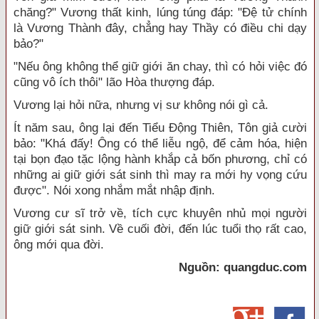
chăng?" Vương thất kinh, lúng túng đáp: "Đệ tử chính
là Vương Thành đây, chẳng hay Thầy có điều chi dạy
bảo?"
"Nếu ông không thể giữ giới ăn chay, thì có hỏi việc đó
cũng vô ích thôi" lão Hòa thượng đáp.
Vương lại hỏi nữa, nhưng vị sư không nói gì cả.
Ít năm sau, ông lại đến Tiểu Động Thiên, Tôn giả cười
bảo: "Khá đấy! Ông có thể liễu ngộ, để cảm hóa, hiện
tại bọn đạo tặc lộng hành khắp cả bốn phương, chỉ có
những ai giữ giới sát sinh thì may ra mới hy vọng cứu
được". Nói xong nhắm mắt nhập định.
Vương cư sĩ trở về, tích cực khuyên nhủ mọi người
giữ giới sát sinh. Về cuối đời, đến lúc tuổi thọ rất cao,
ông mới qua đời.
Nguồn: quangduc.com