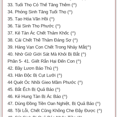
33. Tuổi Thọ Có Thể Tăng Thêm (^)
34. Phóng Sinh Tăng Tuổi Thọ (^)
35. Tạo Hóa Vãn Hồi (^)
36. Tái Sinh Thọ Phước (^)
37. Kẻ Tàn Ác Chết Thảm Khốc (^)
38. Cái Chết Thê Thảm Đáng Sợ (^)
39. Hàng Vạn Con Chết Trong Nháy Mắt(^)
40. Nhờ Giữ Giới Sát Mà Khỏi Bị Bắt (^)
Phần 5- 41. Giết Rắn Hại Đến Con (^)
42. Bầy Lươn Báo Thù (^)
43. Hãn Độc Bị Cụt Lưỡi (^)
44 Quét Óc Nhồi Gieo Mầm Phước (^)
45. Bắt Ếch Bị Quả Báo (^)
46. Kẻ Hung Tàn Bị Ác Báo (^)
47. Dùng Đồng Tiền Oan Nghiệt, Bị Quả Báo (^)
48. Tội Lỗi, Chết Cũng Không Che Đậy Được (^)