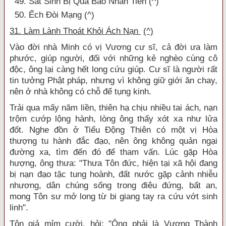
49. Sát Sinh Bị Quả Báo Nhãn Tiền (^)
50. Ếch Đòi Mạng (^)
31. Làm Lành Thoát Khỏi Ách Nạn
(^)
Vào đời nhà Minh có vị Vương cư sĩ, cả đời ưa làm
phước, giúp người, đối với những kẻ nghèo cùng cô
độc, ông lại càng hết long cứu giúp. Cư sĩ là người rất
tin tưởng Phật pháp, nhưng vì không giữ giới ăn chay,
nên ở nhà không có chỗ để tụng kinh.
Trải qua mấy năm liền, thiên hạ chịu nhiều tai ách, nạn
trộm cướp lộng hành, lòng ông thấy xót xa như lửa
đốt. Nghe đồn ở Tiểu Động Thiên có một vị Hòa
thượng tu hành đắc đạo, nên ông không quản ngại
đường xa, tìm đến đó để tham vấn. Lúc gặp Hòa
hượng, ông thưa: "Thưa Tôn đức, hiện tại xã hội đang
bị nạn đạo tặc tung hoành, đất nước gặp cảnh nhiễu
nhương, dân chúng sống trong điêu đứng, bất an,
mong Tôn sư mở long từ bi giang tay ra cứu vớt sinh
linh".
Tôn giả mỉm cười, hỏi: "Ông phải là Vương Thành