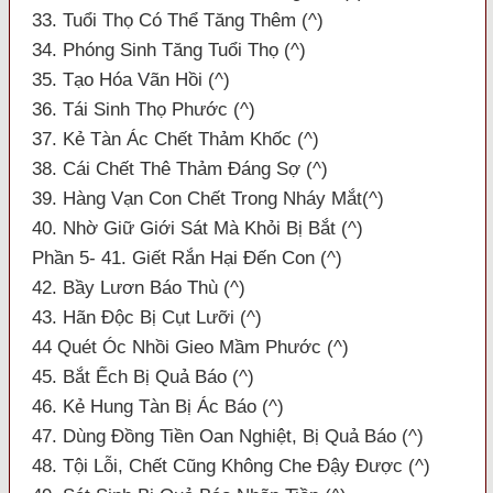
33. Tuổi Thọ Có Thể Tăng Thêm (^)
34. Phóng Sinh Tăng Tuổi Thọ (^)
35. Tạo Hóa Vãn Hồi (^)
36. Tái Sinh Thọ Phước (^)
37. Kẻ Tàn Ác Chết Thảm Khốc (^)
38. Cái Chết Thê Thảm Đáng Sợ (^)
39. Hàng Vạn Con Chết Trong Nháy Mắt(^)
40. Nhờ Giữ Giới Sát Mà Khỏi Bị Bắt (^)
Phần 5- 41. Giết Rắn Hại Đến Con (^)
42. Bầy Lươn Báo Thù (^)
43. Hãn Độc Bị Cụt Lưỡi (^)
44 Quét Óc Nhồi Gieo Mầm Phước (^)
45. Bắt Ếch Bị Quả Báo (^)
46. Kẻ Hung Tàn Bị Ác Báo (^)
47. Dùng Đồng Tiền Oan Nghiệt, Bị Quả Báo (^)
48. Tội Lỗi, Chết Cũng Không Che Đậy Được (^)