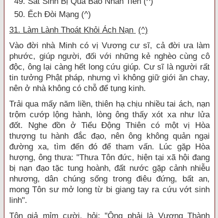
49. Sát Sinh Bị Quả Báo Nhãn Tiền (^)
50. Ếch Đòi Mạng (^)
31. Làm Lành Thoát Khỏi Ách Nạn
(^)
Vào đời nhà Minh có vị Vương cư sĩ, cả đời ưa làm
phước, giúp người, đối với những kẻ nghèo cùng cô
độc, ông lại càng hết long cứu giúp. Cư sĩ là người rất
tin tưởng Phật pháp, nhưng vì không giữ giới ăn chay,
nên ở nhà không có chỗ để tụng kinh.
Trải qua mấy năm liền, thiên hạ chịu nhiều tai ách, nạn
trộm cướp lộng hành, lòng ông thấy xót xa như lửa
đốt. Nghe đồn ở Tiểu Động Thiên có một vị Hòa
thượng tu hành đắc đạo, nên ông không quản ngại
đường xa, tìm đến đó để tham vấn. Lúc gặp Hòa
hượng, ông thưa: "Thưa Tôn đức, hiện tại xã hội đang
bị nạn đạo tặc tung hoành, đất nước gặp cảnh nhiễu
nhương, dân chúng sống trong điêu đứng, bất an,
mong Tôn sư mở long từ bi giang tay ra cứu vớt sinh
linh".
Tôn giả mỉm cười, hỏi: "Ông phải là Vương Thành