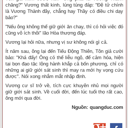
chăng?" Vương thất kinh, lúng túng đáp: "Đệ tử chính
là Vương Thành đây, chẳng hay Thầy có điều chi dạy
bảo?"
"Nếu ông không thể giữ giới ăn chay, thì có hỏi việc đó
cũng vô ích thôi" lão Hòa thượng đáp.
Vương lại hỏi nữa, nhưng vị sư không nói gì cả.
Ít năm sau, ông lại đến Tiểu Động Thiên, Tôn giả cười
bảo: "Khá đấy! Ông có thể liễu ngộ, để cảm hóa, hiện
tại bọn đạo tặc lộng hành khắp cả bốn phương, chỉ có
những ai giữ giới sát sinh thì may ra mới hy vọng cứu
được". Nói xong nhắm mắt nhập định.
Vương cư sĩ trở về, tích cực khuyên nhủ mọi người
giữ giới sát sinh. Về cuối đời, đến lúc tuổi thọ rất cao,
ông mới qua đời.
Nguồn: quangduc.com