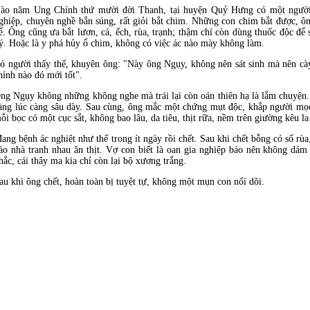
ào năm Ung Chính thứ mười đời Thanh, tại huyện Quỷ Hưng có một người
ghiệp, chuyên nghề bắn súng, rất giỏi bắt chim. Những con chim bắt được, ô
ể. Ông cũng ưa bắt lươn, cá, ếch, rùa, trạnh; thậm chí còn dùng thuốc độc để
ý. Hoặc là y phá hủy ổ chim, không có việc ác nào mày không làm.
ó người thấy thế, khuyên ông: "Này ông Ngụy, không nên sát sinh mà nên cà
hính nào đó mới tốt".
ng Ngụy không những không nghe mà trái lại còn oán thiên hạ là lắm chuyện. 
àng lúc càng sâu dày. Sau cùng, ông mắc một chứng mụt độc, khắp người mọ
ỗi bọc có một cục sắt, không bao lâu, da tiêu, thịt rữa, nềm trên giường kêu l
ang bệnh ác nghiệt như thế trong ít ngày rồi chết. Sau khi chết bỗng có số rù
ào nhà tranh nhau ăn thịt. Vợ con biết là oan gia nghiệp báo nên không dám
hắc, cái thây ma kia chỉ còn lại bộ xương trắng.
au khi ông chết, hoàn toàn bị tuyệt tự, không một mụn con nối dõi.