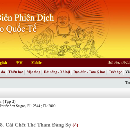
Thứ Sáu, 7/8/2
glish
中文
Mobile
 độ
Thiền học
Mật tông
Đời sống - Xã hội
Đạo đức - Tâm lý học
Triết học
Vă
Thơ
h (Tập 2)
h Phước Sơn Saigon, PL: 2544 ; TL: 2000
8. Cái Chết Thê Thảm Đáng Sợ
(^)