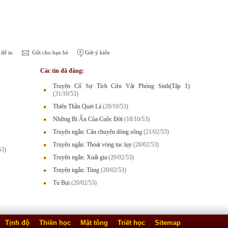
để in
Gửi cho bạn bè
Gửi ý kiến
Các tin đã đăng:
Truyện Cổ Sự Tích Cứu Vật Phóng Sinh(Tập 1)
(31/10/53)
Thiên Thần Quét Lá
(20/10/53)
Những Bí Ẩn Của Cuộc Đời
(18/10/53)
Truyện ngắn: Câu chuyện dòng sông
(21/02/53)
Truyện ngắn: Thoát vòng tục lụy
(20/02/53)
53)
Truyện ngắn: Xuất gia
(20/02/53)
Truyện ngắn: Tùng
(20/02/53)
Tu Bụi
(20/02/53)
Tịnh độ
Thiền học
Mật tông
Triết học
Sitemap