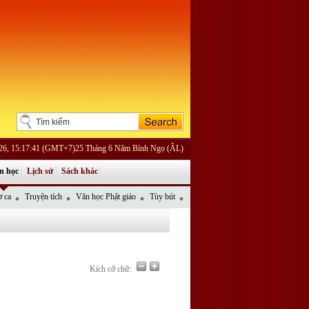
026, 15:17:41 (GMT+7)25 Tháng 6 Năm Bính Ngọ (ÂL)
n học
Lịch sử
Sách khác
 ca
Truyện tích
Văn học Phật giáo
Tùy bút
Kích cỡ chữ: