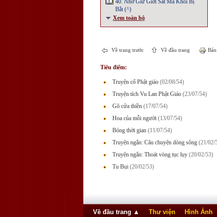
40. Nhờ Giữ Giới Sát Mà Khỏi Bị
Bắt (^)
Xem toàn bộ
Về trang trước
Về đầu trang
Bản 
Tiêu điểm:
Truyện cổ Phật giáo
(02/08/54)
Truyện tích Vu Lan Phật Giáo
(23/07/54)
Gõ cửa thiền
(17/07/54)
Hoa của mỗi người
(13/07/54)
Bóng thời gian
(11/07/54)
Truyện ngắn: Câu chuyện dòng sông
(21/02/
Truyện ngắn: Thoát vòng tục lụy
(20/02/53)
Tu Bụi
(20/02/53)
Về đầu trang
▲
Thư viện
Hình Ảnh