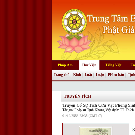
Pháp Âm
Thư Viện
Tiếng Việt
En
Trang chủ
Kinh
Luật
Luận
PH cơ bản
Tịnh
Truyện tranh
TRUYỆN TÍCH
Truyện Cổ Sự Tích Cứu Vật Phóng Sin
Tác giả: Pháp sư Tịnh Không Việt dịch: TT. Thíc
01/12/2553 23:35 (GMT+7)
3