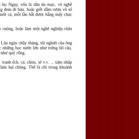
 họ Ngụy, vốn là dân du mục, vô nghề
ng đem đi bán, hoặc giết dầm rượu vô số
 suốt cá, mỗi lần bắt được hằng mấy chục
y ruộng, hoặc làm một nghề nghiệp chân
Lâu ngày chầy tháng, tội nghiệt của ông
c những bọc nước lớn như trứng bồ câu,
a như quỷ rống.
a, trạnh ếch, cá, chim, sẻ v.v…, xâm nhập
 làm hại chúng. Thế là chỉ trong khoảnh