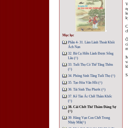
V
n
k
k
C
c
Mục lục
Ô
Phần 4- 31. Làm Lành Thoát Khỏi
c
Ách Nạn
m
32. Bà Cụ Hiền Lành Được Sống
M
Lâu (^)
v
33. Tuổi Thọ Có Thể Tăng Thêm
k
(^)
S
34. Phóng Sinh Tăng Tuổi Thọ (^)
35. Tạo Hóa Vãn Hồi (^)
36. Tái Sinh Thọ Phước (^)
37. Kẻ Tàn Ác Chết Thảm Khốc
(^)
38. Cái Chết Thê Thảm Đáng Sợ
(^)
39. Hàng Vạn Con Chết Trong
Nháy Mắt(^)