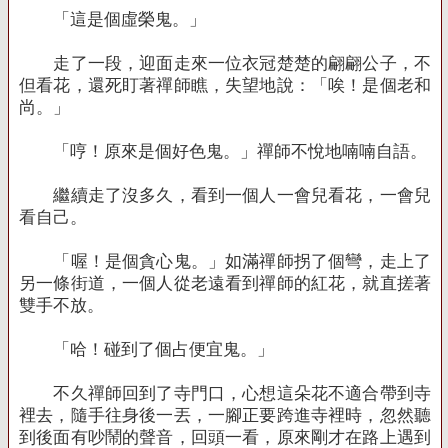
「這是個虛榮鬼。」
走了一段，迎面走來一位衣冠楚楚的翩翩公子，不
但看花，還死盯著禪師瞧，失望地說：「唉！是個老和
尚。」
「哼！原來是個好色鬼。」禪師不悅地喃喃自語。
繼續走了沒多久，看到一個人一會兒看花，一會兒
看自己。
「喔！是個貪心鬼。」如滿禪師拐了個彎，走上了
另一條街道，一個人從老遠看到禪師的紅花，就直搓著
雙手不放。
「哈！碰到了個占便宜鬼。」
不久禪師回到了寺門口，心想這朵花不適合帶到寺
裡去，隨手往身後一丟，一腳正要跨進寺裡時，忽然聽
到後面有吵鬧的聲音，回頭一看，原來剛才在路上遇到