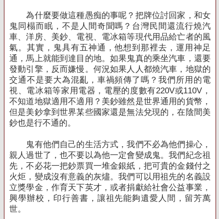
為什麼要做這種愚痴的事呢？把牌位討回家，和女
鬼同榻而眠，不是人間奇聞嗎？台灣民間還流行燒汽
車、洋房、美鈔、電視、電冰箱等現代用品給亡者的風
氣。其實，鬼具有五神通，他想到那裡去，運用神足
通，馬上就能到達目的地。如果鬼真的乘坐汽車，還要
發動引擎，反而嫌慢。何況如果人人都燒汽車，地獄的
交通不是要大為混亂，車禍頻傳了嗎？我們所用的電
視、電冰箱等家用電器，電壓的度數有
220V
或
110V
，
不知道地獄適用不適用？美鈔雖然是世界通用的貨幣，
但是美鈔拿到世界某些國家還是無法兌現的，在陰間美
鈔也是行不通的。
鬼有他們自己的生活方式，我們不必為他們操心，
親人過世了，也不要以為他一定會變成鬼。我們紀念祖
先，不必花一把鈔票買一堆金銀紙，把可貴的金錢付之
火炬，變成沒有意義的灰燼。我們可以用祖先的名義設
立獎學金，作育天下英才，或者捐獻給社會公益事業，
興學辦校，印行善書，讓祖先能夠遺愛人間，留芳萬
世。