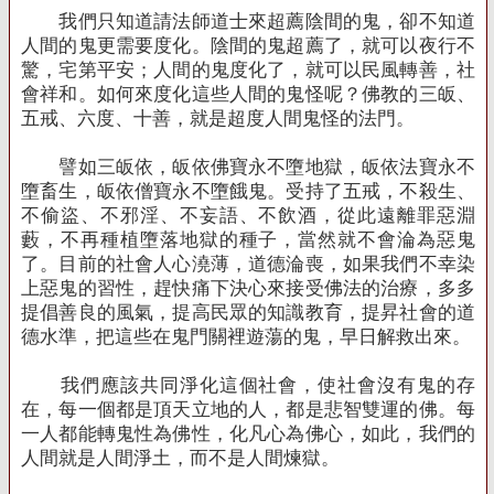
我們只知道請法師道士來超薦陰間的鬼，卻不知道
人間的鬼更需要度化。陰間的鬼超薦了，就可以夜行不
驚，宅第平安；人間的鬼度化了，就可以民風轉善，社
會祥和。如何來度化這些人間的鬼怪呢？佛教的三皈、
五戒、六度、十善，就是超度人間鬼怪的法門。
譬如三皈依，皈依佛寶永不墮地獄，皈依法寶永不
墮畜生，皈依僧寶永不墮餓鬼。受持了五戒，不殺生、
不偷盜、不邪淫、不妄語、不飲酒，從此遠離罪惡淵
藪，不再種植墮落地獄的種子，當然就不會淪為惡鬼
了。目前的社會人心澆薄，道德淪喪，如果我們不幸染
上惡鬼的習性，趕快痛下決心來接受佛法的治療，多多
提倡善良的風氣，提高民眾的知識教育，提昇社會的道
德水準，把這些在鬼門關裡遊蕩的鬼，早日解救出來。
我們應該共同淨化這個社會，使社會沒有鬼的存
在，每一個都是頂天立地的人，都是悲智雙運的佛。每
一人都能轉鬼性為佛性，化凡心為佛心，如此，我們的
人間就是人間淨土，而不是人間煉獄。