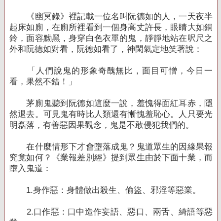
《幽冥錄》裡記載一位名叫阮德如的人，一天夜半
起床如廁，在廁所裡看到一個身高丈許長，眼睛大如銅
鈴，面容黝黑，身穿白色衣單的鬼，靜靜地站在呎尺之
外和阮德如對看，阮德如看了，神閑氣定地笑著說：
「人們說鬼的形象奇醜無比，面目可憎，今日一
看，果然不錯！」
茅廁鬼聽到阮德如這麼一說，羞愧得面紅耳赤，隱
然退去。可見鬼有時比人類還有慚愧羞恥心。人只要光
明磊落，有善惡因果觀念，鬼是不敢侵犯我們的。
在什麼情形下才會墮落成鬼？鬼道眾生的因緣果報
究竟如何？《業報差別經》提到眾生由於下面十業，而
墮入鬼道：
1.
身作惡：身體做出殺生、偷盜、邪淫等惡業。
2.
口作惡：口中造作妄語、惡口、兩舌、綺語等惡