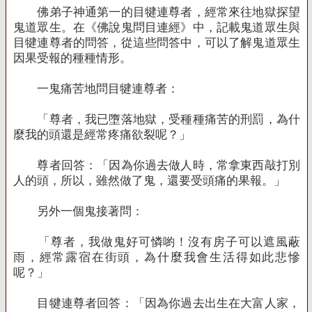
佛弟子神通第一的目犍連尊者，經常來往地獄探望
鬼道眾生。在《佛說鬼問目連經》中，記載鬼道眾生與
目犍連尊者的問答，從這些問答中，可以了解鬼道眾生
因果受報的種種情形。
一鬼痛苦地問目犍連尊者：
「尊者，我已墮落地獄，受種種痛苦的刑罰，為什
麼我的頭還是經常疼痛欲裂呢？」
尊者回答：「因為你過去做人時，常拿東西敲打別
人的頭，所以，雖然做了鬼，還要受頭痛的果報。」
另外一個鬼接著問：
「尊者，我做鬼好可憐喲！沒有房子可以遮風蔽
雨，經常露宿在街頭，為什麼我會生活得如此悲慘
呢？」
目犍連尊者回答：「因為你過去出生在大富人家，