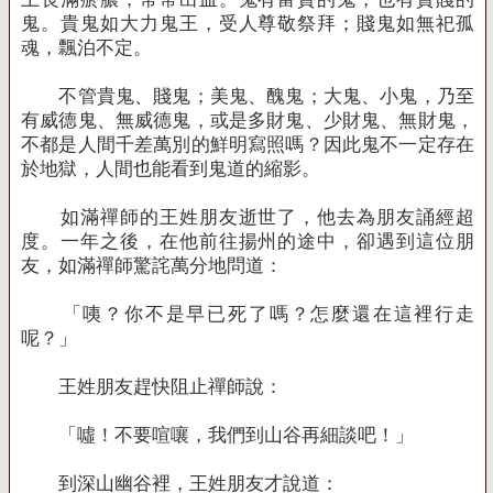
鬼。貴鬼如大力鬼王，受人尊敬祭拜；賤鬼如無祀孤
魂，飄泊不定。
不管貴鬼、賤鬼；美鬼、醜鬼；大鬼、小鬼，乃至
有威德鬼、無威德鬼，或是多財鬼、少財鬼、無財鬼，
不都是人間千差萬別的鮮明寫照嗎？因此鬼不一定存在
於地獄，人間也能看到鬼道的縮影。
如滿禪師的王姓朋友逝世了，他去為朋友誦經超
度。一年之後，在他前往揚州的途中，卻遇到這位朋
友，如滿禪師驚詫萬分地問道：
「咦？你不是早已死了嗎？怎麼還在這裡行走
呢？」
王姓朋友趕快阻止禪師說：
「噓！不要喧嚷，我們到山谷再細談吧！」
到深山幽谷裡，王姓朋友才說道：