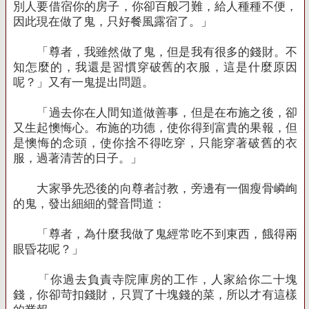
別人要借宿你的房子，你卻百般刁難，給人種種不便，
因此現在做了鬼，只好餐風露宿了。」
「尊者，我雖然做了鬼，但是我有很多的錢財。不
知怎麼的，我還是習慣穿破舊的衣服，這是什麼原因
呢？」又有一鬼提出問題。
「過去你在人間知道做善事，但是在布施之後，卻
又生起懊悔心。布施的功德，使你得到富貴的果報，但
是懊悔的念頭，使你捨不得吃穿，只能穿著破舊的衣
服，過著清苦的日子。」
大家爭先恐後的向尊者討教，旁邊有一個瘦骨嶙峋
的鬼，發出細細的聲音問道：
「尊者，為什麼我做了鬼經常吃不到東西，餓得兩
眼昏花呢？」
「你過去負責寺院庫房的工作，人家給你二十塊
錢，你卻苛扣錢財，只買了十塊錢的菜，所以才有這樣