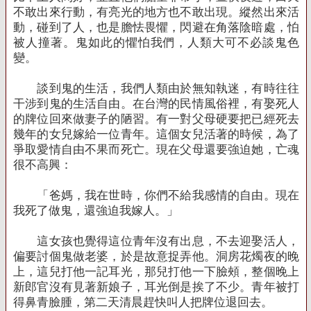
不敢出來行動，有亮光的地方也不敢出現。縱然出來活
動，碰到了人，也是膽怯畏懼，閃避在角落陰暗處，怕
被人撞著。鬼如此的懼怕我們，人類大可不必談鬼色
變。
談到鬼的生活，我們人類由於無知執迷，有時往往
干涉到鬼的生活自由。在台灣的民情風俗裡，有娶死人
的牌位回來做妻子的陋習。有一對父母硬要把已經死去
幾年的女兒嫁給一位青年。這個女兒活著的時候，為了
爭取愛情自由不果而死亡。現在父母還要強迫她，亡魂
很不高興：
「爸媽，我在世時，你們不給我感情的自由。現在
我死了做鬼，還強迫我嫁人。」
這女孩也覺得這位青年沒有出息，不去迎娶活人，
偏要討個鬼做老婆，於是故意捉弄他。洞房花燭夜的晚
上，這兒打他一記耳光，那兒打他一下臉頰，整個晚上
新郎官沒有見著新娘子，耳光倒是挨了不少。青年被打
得鼻青臉腫，第二天清晨趕快叫人把牌位退回去。