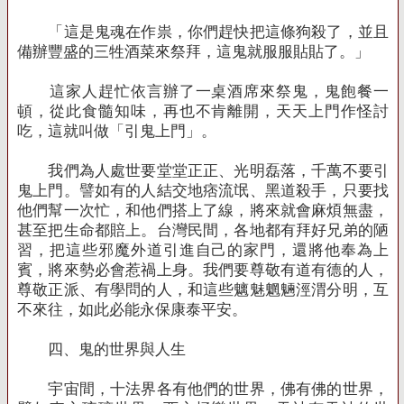
「這是鬼魂在作祟，你們趕快把這條狗殺了，並且
備辦豐盛的三牲酒菜來祭拜，這鬼就服服貼貼了。」
這家人趕忙依言辦了一桌酒席來祭鬼，鬼飽餐一
頓，從此食髓知味，再也不肯離開，天天上門作怪討
吃，這就叫做「引鬼上門」。
我們為人處世要堂堂正正、光明磊落，千萬不要引
鬼上門。譬如有的人結交地痞流氓、黑道殺手，只要找
他們幫一次忙，和他們搭上了線，將來就會麻煩無盡，
甚至把生命都賠上。台灣民間，各地都有拜好兄弟的陋
習，把這些邪魔外道引進自己的家門，還將他奉為上
賓，將來勢必會惹禍上身。我們要尊敬有道有德的人，
尊敬正派、有學問的人，和這些魑魅魍魎涇渭分明，互
不來往，如此必能永保康泰平安。
四、鬼的世界與人生
宇宙間，十法界各有他們的世界，佛有佛的世界，