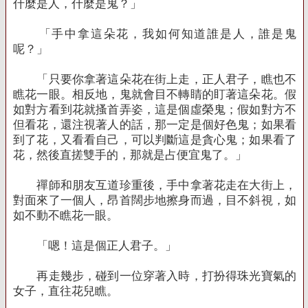
什麼是人，什麼是鬼？」
「手中拿這朵花，我如何知道誰是人，誰是鬼
呢？」
「只要你拿著這朵花在街上走，正人君子，瞧也不
瞧花一眼。相反地，鬼就會目不轉睛的盯著這朵花。假
如對方看到花就搔首弄姿，這是個虛榮鬼；假如對方不
但看花，還注視著人的話，那一定是個好色鬼；如果看
到了花，又看看自己，可以判斷這是貪心鬼；如果看了
花，然後直搓雙手的，那就是占便宜鬼了。」
禪師和朋友互道珍重後，手中拿著花走在大街上，
對面來了一個人，昂首闊步地擦身而過，目不斜視，如
如不動不瞧花一眼。
「嗯！這是個正人君子。」
再走幾步，碰到一位穿著入時，打扮得珠光寶氣的
女子，直往花兒瞧。