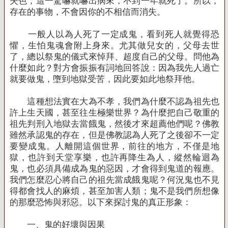
失色，這一驚嚇就嚇出病來，不到一年就死了。所以，
存在的事物，不會因你的不相信而消失。
一般人以為人死了一定成鬼，看到死人就覺得恐
懼，生怕鬼魂會附上身來。尤其做兒女的，父母去世
了，總以祭鬼的儀式來悼拜、超度自己的父母。問他為
什麼如此？對方會振振有詞地回答說：因為我先人過亡
就要做鬼，墮到地獄受苦，因此要如此地祭拜他。
這種想法實在大為不孝，我們為什麼不認為祖先也
許上生天國，甚至往生極樂世界？為什麼把自己敬重的
祖先判刑入地獄去當餓鬼，然後才來超薦他們呢？佛教
雖然承認鬼的存在，但是佛教認為人死了之後卻不一定
要變成鬼。人離開這個世界，前往的地方，不僅是地
獄，也許到天堂享樂，也許再降生為人，縱然輪迴為
鬼，也必須具備成為鬼的惡因，才會得到鬼道的報應。
我們怎麼忍心將自己的祖先當成餓鬼呢？何況鬼也不見
得都會找人的麻煩，甚至加害人類；鬼不是我們所想像
的那麼恐怖與邪惡。以下來探討鬼的真正形象：
一、鬼的好壞與因果