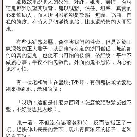
這段故事說明人的狡猾、奸詐、狠毒、無情，有時
連鬼都難以望其項背，鬼以誠懇、信任、坦率、真實的
心來幫助人，而人所回報的卻是欺騙、無義、諂曲、自
私的態度。有時人是個滿懷鬼胎，比鬼還恐怖的人間惡
鬼。
有些鬼雖然凶惡，會傷害我們的性命，但是對於正
氣凜然的正人君子，或是修持有道的沙門僧侶，無論如
何凶厲的惡鬼，也使不出可怕的伎倆。俗話說：平生不
做虧心事，半夜不怕鬼敲門。外面的鬼不恐怖，內心的
鬼才可怕。
有一位老和尚正在盤腿打坐時，有個鬼披頭散髮地
跑來擾亂他，老和尚說：
「哎喲！這個是什麼東西啊？怎麼披頭散髮威儀不
整，不好意思見人那！」
鬼一看，不但沒有嚇著老和尚，反而被指正了一
頓，趕快伸出長長的舌頭，現出青面獠牙的樣子，老和
尚看了說：