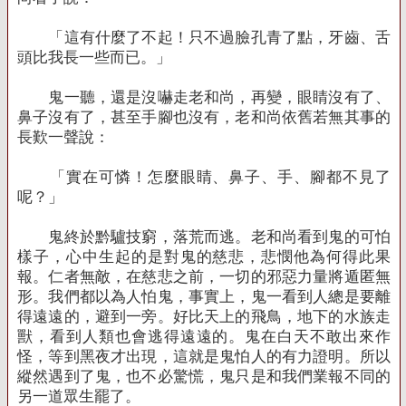
「這有什麼了不起！只不過臉孔青了點，牙齒、舌
頭比我長一些而已。」
鬼一聽，還是沒嚇走老和尚，再變，眼睛沒有了、
鼻子沒有了，甚至手腳也沒有，老和尚依舊若無其事的
長歎一聲說：
「實在可憐！怎麼眼睛、鼻子、手、腳都不見了
呢？」
鬼終於黔驢技窮，落荒而逃。老和尚看到鬼的可怕
樣子，心中生起的是對鬼的慈悲，悲憫他為何得此果
報。仁者無敵，在慈悲之前，一切的邪惡力量將遁匿無
形。我們都以為人怕鬼，事實上，鬼一看到人總是要離
得遠遠的，避到一旁。好比天上的飛鳥，地下的水族走
獸，看到人類也會逃得遠遠的。鬼在白天不敢出來作
怪，等到黑夜才出現，這就是鬼怕人的有力證明。所以
縱然遇到了鬼，也不必驚慌，鬼只是和我們業報不同的
另一道眾生罷了。