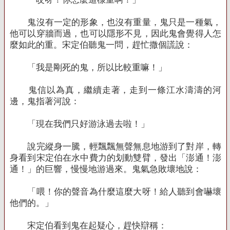
鬼沒有一定的形象，也沒有重量，鬼只是一種氣，
他可以穿牆而過，也可以隱形不見，因此鬼會覺得人怎
麼如此的重。宋定伯聽鬼一問，趕忙撒個謊說：
「我是剛死的鬼，所以比較重嘛！」
鬼信以為真，繼續走著，走到一條江水濤濤的河
邊，鬼指著河說：
「現在我們只好游泳過去啦！」
說完縱身一騰，輕飄飄無聲無息地游到了對岸，轉
身看到宋定伯在水中費力的划動雙臂，發出「澎通！澎
通！」的巨響，慢慢地游過來。鬼氣急敗壞地說：
「喂！你的聲音為什麼這麼大呀！給人聽到會嚇壞
他們的。」
宋定伯看到鬼在起疑心，趕快辯稱：