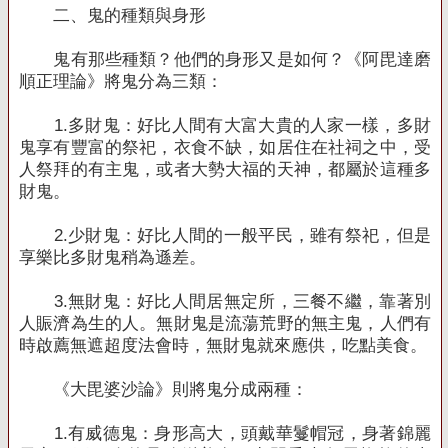
二、鬼的種類與身形
鬼有那些種類？他們的身形又是如何？《阿毘達磨
順正理論》將鬼分為三類：
1.
多財鬼：好比人間有大富大貴的人家一樣，多財
鬼享有豐富的祭祀，衣食不缺，如居住在社祠之中，受
人祭拜的有主鬼，或者大勢大福的天神，都屬於這種多
財鬼。
2.
少財鬼：好比人間的一般平民，雖有祭祀，但是
享樂比多財鬼稍為遜差。
3.
無財鬼：好比人間居無定所，三餐不繼，靠著別
人賑濟為生的人。無財鬼是流蕩荒野的無主鬼，人們有
時啟薦無遮超度法會時，無財鬼就來應供，吃點美食。
《大毘婆沙論》則將鬼分成兩種：
1.
有威德鬼：身形高大，頭戴華鬘帽冠，身著錦麗