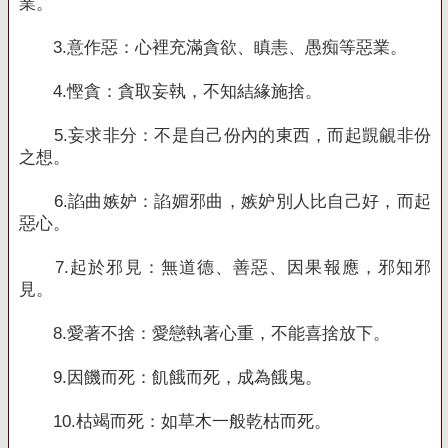
業。
3.
意作惡：心裡充滿貪欲、瞋恚、愚痴等惡業。
4.
慳貪：貪取妄執，不知結緣施捨。
5.
妄求非分：不是自己份內的東西，而起覬覦非份
之想。
6.
諂曲嫉妒：諂媚邪曲，嫉妒別人比自己好，而起
惡心。
7.
起於邪見：無道德、善惡、因果報應，邪知邪
見。
8.
愛著不捨：愛戀執著心重，不能喜捨放下。
9.
因饑而死：飢餓而死，成為餓鬼。
10.
枯竭而死：如草木一般乾枯而死。