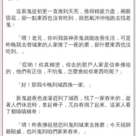
這新鬼從初更一直推到天亮，推得精疲力盡，兩眼
昏花，卻一點東西也沒有吃到，就怒氣沖沖地跑去找老
鬼：
「喂！老兄，你叫我裝神弄鬼就能改善生活，可是
昨晚我去替城東的人家推了一夜的磨，卻什麼東西也沒
吃到。」
「哎喲！你真糊塗，你去的那戶人家是信奉佛祖
的，他們有正信，不怕鬼，怎麼會給你東西吃呢？」
「好！那我今晚到城西換一家。」
新鬼趁夜色迷濛趕到了城西，找了一家舂米的，趁
著人們休息時，拿起棒子，兀自舂搗了起來。這家人看
了都嘖嘖稱奇：
「唷！昨夜佛祖慈悲叫鬼到城東去推磨；今天祖師
爺顯威，也叫鬼到咱們家來舂米。」