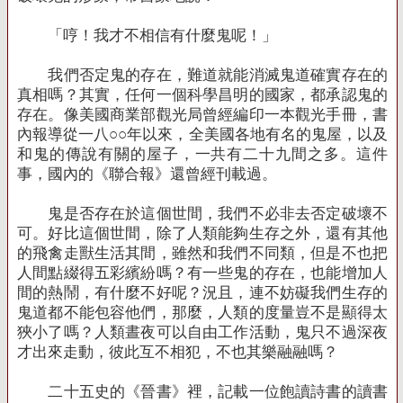
「哼！我才不相信有什麼鬼呢！」
我們否定鬼的存在，難道就能消滅鬼道確實存在的
真相嗎？其實，任何一個科學昌明的國家，都承認鬼的
存在。像美國商業部觀光局曾經編印一本觀光手冊，書
內報導從一八○○年以來，全美國各地有名的鬼屋，以及
和鬼的傳說有關的屋子，一共有二十九間之多。這件
事，國內的《聯合報》還曾經刊載過。
鬼是否存在於這個世間，我們不必非去否定破壞不
可。好比這個世間，除了人類能夠生存之外，還有其他
的飛禽走獸生活其間，雖然和我們不同類，但是不也把
人間點綴得五彩繽紛嗎？有一些鬼的存在，也能增加人
間的熱鬧，有什麼不好呢？況且，連不妨礙我們生存的
鬼道都不能包容他們，那麼，人類的度量豈不是顯得太
狹小了嗎？人類晝夜可以自由工作活動，鬼只不過深夜
才出來走動，彼此互不相犯，不也其樂融融嗎？
二十五史的《晉書》裡，記載一位飽讀詩書的讀書