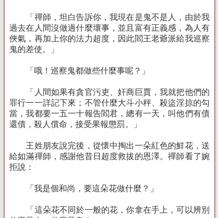
「禪師，坦白告訴你，我現在是鬼不是人，由於我
過去在人間沒做過什麼壞事，並且富有正義感，為人有
俠氣，再加上你的法力超度，因此閻王老爺派給我巡察
鬼的差使。」
「哦！巡察鬼都做些什麼事呢？」
「人間如果有貪官污吏、奸商巨賈，我就把他們的
罪行一一詳記下來；不管什麼大斗小秤、殺盜淫掠的勾
當，我都要一五一十報告閻君，總有一天，叫他們有債
還債，殺人償命，接受果報懲罰。」
王姓朋友說完後，從懷中掏出一朵紅色的鮮花，送
給如滿禪師，感謝他昔日超度救拔的恩澤。禪師看了婉
拒說：
「我是個和尚，要這朵花做什麼？」
「這朵花不同於一般的花，你拿在手上，可以辨別