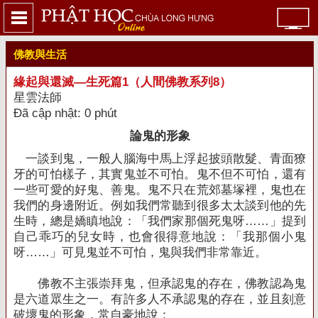
佛教與生活
緣起與還滅—生死篇1（人間佛教系列8）
星雲法師
Đã cập nhật: 0 phút
論鬼的形象
一談到鬼，一般人腦海中馬上浮起披頭散髮、青面獠
牙的可怕樣子，其實鬼並不可怕。鬼不但不可怕，還有
一些可愛的好鬼、善鬼。鬼不只在荒郊墓塚裡，鬼也在
我們的身邊附近。例如我們常聽到很多太太談到他的先
生時，總是嬌瞋地說：「我們家那個死鬼呀……」提到
自己乖巧的兒女時，也會很得意地說：「我那個小鬼
呀……」可見鬼並不可怕，鬼與我們非常靠近。
佛教不主張崇拜鬼，但承認鬼的存在，佛教認為鬼
是六道眾生之一。有許多人不承認鬼的存在，並且刻意
破壞鬼的形象，常自豪地說：