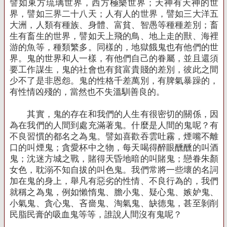
譬如東方琉璃世界，西方極樂世界；天神有天神的世
界，譬如三界二十八天；人有人的世界，譬如三大洋五
大洲，人類有種族、身體、富貧、智愚等種種差別；畜
生有畜生的世界，譬如天上飛的鳥、地上走的獸、海裡
游的魚等，種類繁多。同樣的，地獄餓鬼也有他們的世
界。鬼的世界和人一樣，有他們自己的眷屬，並且還須
要工作謀生，鬼的社會也有貧富貴賤的差別，彼此之間
少不了是非恩怨。鬼的性格千差萬別，有脾氣暴躁的，
有性情凶殘的，當然也不失溫馴善良的。
其實，鬼的存在和我們的人生有很密切的關係，因
為在我們的人間到處充滿著鬼。什麼是人間的鬼呢？有
不良習慣的都名之為鬼。譬如喜歡吞雲吐霧，煙嘴不離
口的叫煙鬼；貪愛杯中之物，每天喝得醉眼醺醺的叫酒
鬼；沈迷方城之戰，賭得天昏地暗的叫賭鬼；戀眷朱顏
女色，耽溺不知自拔的叫色鬼。我們常將一些壞的名詞
加在鬼的身上，舉凡有惡劣的性情、不良行為的，我們
就稱之為鬼，例如懶惰鬼、膽小鬼、疑心鬼、嫉妒鬼、
小氣鬼、貪心鬼、吝嗇鬼、淘氣鬼、缺德鬼，甚至剝削
民脂民膏的吸血鬼等等，誰說人間沒有鬼呢？