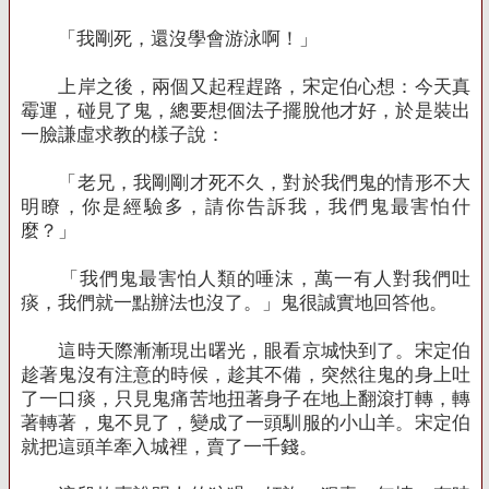
「我剛死，還沒學會游泳啊！」
上岸之後，兩個又起程趕路，宋定伯心想：今天真
霉運，碰見了鬼，總要想個法子擺脫他才好，於是裝出
一臉謙虛求教的樣子說：
「老兄，我剛剛才死不久，對於我們鬼的情形不大
明瞭，你是經驗多，請你告訴我，我們鬼最害怕什
麼？」
「我們鬼最害怕人類的唾沫，萬一有人對我們吐
痰，我們就一點辦法也沒了。」鬼很誠實地回答他。
這時天際漸漸現出曙光，眼看京城快到了。宋定伯
趁著鬼沒有注意的時候，趁其不備，突然往鬼的身上吐
了一口痰，只見鬼痛苦地扭著身子在地上翻滾打轉，轉
著轉著，鬼不見了，變成了一頭馴服的小山羊。宋定伯
就把這頭羊牽入城裡，賣了一千錢。