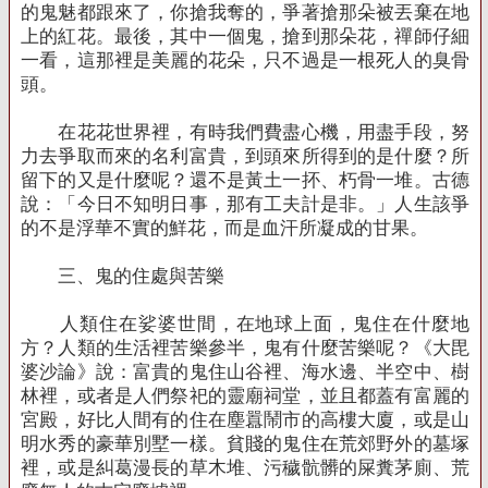
的鬼魅都跟來了，你搶我奪的，爭著搶那朵被丟棄在地
上的紅花。最後，其中一個鬼，搶到那朵花，禪師仔細
一看，這那裡是美麗的花朵，只不過是一根死人的臭骨
頭。
在花花世界裡，有時我們費盡心機，用盡手段，努
力去爭取而來的名利富貴，到頭來所得到的是什麼？所
留下的又是什麼呢？還不是黃土一抔、朽骨一堆。古德
說：「今日不知明日事，那有工夫計是非。」人生該爭
的不是浮華不實的鮮花，而是血汗所凝成的甘果。
三、鬼的住處與苦樂
人類住在娑婆世間，在地球上面，鬼住在什麼地
方？人類的生活裡苦樂參半，鬼有什麼苦樂呢？《大毘
婆沙論》說：富貴的鬼住山谷裡、海水邊、半空中、樹
林裡，或者是人們祭祀的靈廟祠堂，並且都蓋有富麗的
宮殿，好比人間有的住在塵囂鬧市的高樓大廈，或是山
明水秀的豪華別墅一樣。貧賤的鬼住在荒郊野外的墓塚
裡，或是糾葛漫長的草木堆、污穢骯髒的屎糞茅廁、荒