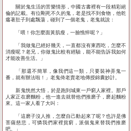
關於鬼生活的苦樂情形，中國古書裡有一段精彩絕
倫的記載。有位剛死不久的鬼，老是找不到食物，他乾
癟著肚子到處飄蕩，碰到了一個老鬼，老鬼就說：
「喂！你怎麼面黃肌瘦，一臉憔悴呢？」
「我做鬼已經好幾天，一直都沒有東西吃，怎麼不
消瘦呢？老兄，你做鬼比較有經驗，能不能告訴我如何
才能改善生活。」
「那還不簡單，像我們這一類，只要裝神弄鬼一
番，就有辦法啦！」老鬼倚老賣老地傳授錦囊妙計。
新鬼恍然大悟，於是跑到城東一戶窮人家裡。那戶
人家正在磨麵粉，他一進去就替他們推磨子，磨起麵粉
來。這一家人看了大叫：
「這磨子沒人推，怎麼自己動起來了呢？也許是佛
菩薩慈悲，可憐我們家裡貧窮，派個鬼來替我們推磨
吧。」