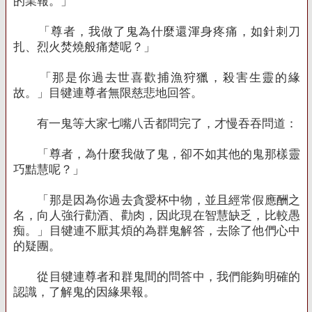
的業報。」
「尊者，我做了鬼為什麼還渾身疼痛，如針刺刀
扎、烈火焚燒般痛楚呢？」
「那是你過去世喜歡捕漁狩獵，殺害生靈的緣
故。」目犍連尊者無限慈悲地回答。
有一鬼等大家七嘴八舌都問完了，才慢吞吞問道：
「尊者，為什麼我做了鬼，卻不如其他的鬼那樣靈
巧黠慧呢？」
「那是因為你過去貪愛杯中物，並且經常假應酬之
名，向人強行勸酒、勸肉，因此現在智慧缺乏，比較愚
痴。」目犍連不厭其煩的為群鬼解答，去除了他們心中
的疑團。
從目犍連尊者和群鬼間的問答中，我們能夠明確的
認識，了解鬼的因緣果報。