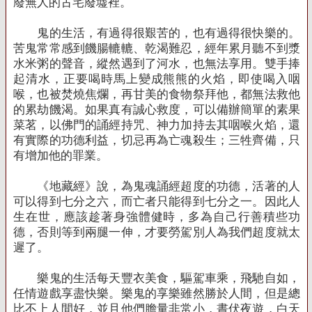
廢無人的古宅廢墟裡。
鬼的生活，有過得很艱苦的，也有過得很快樂的。
苦鬼常常感到饑腸轆轆、乾渴難忍，經年累月聽不到漿
水米粥的聲音，縱然遇到了河水，也無法享用。雙手捧
起清水，正要喝時馬上變成熊熊的火焰，即使喝入咽
喉，也被焚燒焦爛，再甘美的食物祭拜他，都無法救他
的累劫饑渴。如果真有誠心救度，可以備辦簡單的素果
菜茗，以佛門的誦經持咒、神力加持去其咽喉火焰，還
有實際的功德利益，切忌再為亡魂殺生；三牲齊備，只
有增加他的罪業。
《地藏經》說，為鬼魂誦經超度的功德，活著的人
可以得到七分之六，而亡者只能得到七分之一。因此人
生在世，應該趁著身強體健時，多為自己行善積些功
德，否則等到兩腿一伸，才要勞駕別人為我們超度就太
遲了。
樂鬼的生活每天豐衣美食，驅駕車乘，飛馳自如，
任情遊戲享盡快樂。樂鬼的享樂雖然勝於人間，但是總
比不上人間好，並且他們膽量非常小，晝伏夜遊，白天