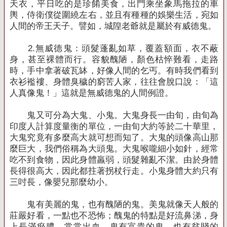
天衣，平日吃的是珍餚美食，出門乘坐象馬拖拉的車
輿，侍衛僕從圍繞左右，並且有種種的娛樂生活，宛如
人間的帝王天子。譬如，城隍老爺就是屬於有威德鬼。
2.
無威德鬼：頭髮蓬亂如草，覆蓋額面，衣不蔽
身，甚至裸體而行。容貌醜陋，顏色枯悴難看，走路
時，手中拿著破瓦缽，好像人間的乞丐。有時我們看到
衣衫襤褸、身體臭穢的窮苦人家，往往會脫口說：「這
人真像鬼！」這就是無威德鬼的人間例證。
鬼又可分為大鬼、小鬼。大鬼身長一由旬，由旬為
印度人計算度量衡的單位，一由旬大約等於二十華里，
大鬼究竟有多麼高大就可想而知了。大鬼的頭像高山那
麼巨大，我們俗稱為大頭鬼。大鬼喉嚨細小如針，經常
吃不到食物，因此身體羸弱，頭髮雜亂不潔。由於身體
長得很高大，因此都拄著拐杖行走。小鬼身體大約只有
三吋長，像嬰兒那麼幼小。
鬼有美麗的鬼，也有醜陋的鬼。美鬼就像天人般的
莊嚴好看，一點也不恐怖；醜鬼的特點是好流鼻涕，身
上長滿瘀膿，常常出血。鬼有富貴的鬼，也有貧賤的