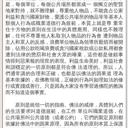
庭，每個單位，每個公共場所都當成一 個獨立的聖賢
地來對待，就不難理解，尊重他人物品，不能貪占公家
利益和貪污國家財物，愛護公共場所的物品等
等基本人
類個人行為或職業道德行為規範，本質上就是尊 重常
住十方物的原則在生活中的具體應用。
同樣也不難理
解，任何不尊重他人私取別人物品的行為會 遭到物品
主人和眾人的反感，浪費單位物品為領導所厭煩而被開
除，佔用公款吃喝浪費或貪污國家稅款或公款私用
都會
遭到法律的懲罰和社會大眾的唾棄，這些都是做錯事
情得到惡果報的現世的表現。
利益生命美好，利益社會
和諧穩定的一切原則都是符合佛 法道理的。
所以，人
們通常講的合理和正確，也都是以佛法的因果道 理為
基本依據的，在佛教領域，正確的行為叫如理如法的修
行或實踐或善行。
只是因為大家沒有學習過佛陀的教誨
而不知道這個事實。
原則是統領一切的指南。
佛法的戒律，具體到人們
的生活要求叫道德規範，在工作 單位叫職業道德，在
公共場所叫公共道德（或者公約），它們的製定原則都
依據於佛法中的因果原理。
因為所有的原則本質上保護