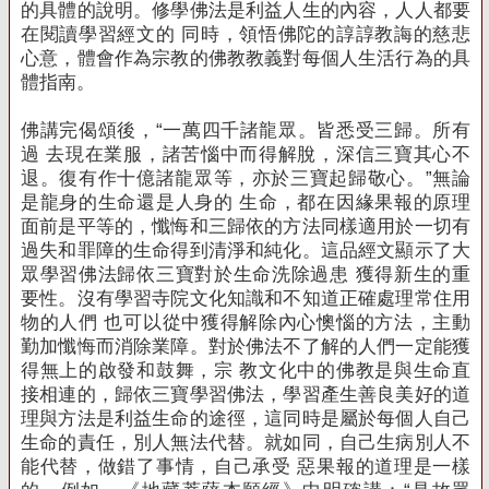
的具體的說明。
修學佛法是利益人生的內容，人人都要
在閱讀學習經文的 同時，領悟佛陀的諄諄教誨的慈悲
心意，體會作為宗教的佛教教義對每個人生活行為的具
體指南。
佛講完偈頌後，“一萬四千諸龍眾。皆悉受三歸。所有
過 去現在業服，諸苦惱中而得解脫，深信三寶其心不
退。復有作十億諸龍眾
等，亦於三寶起歸敬心。”無論
是龍身的生命還是人身的 生命，都在因緣果報的原理
面前是平等的，懺悔和三歸依的方法同樣適用於一切有
過失和罪障的生命得到
清淨和純化。
這品經文顯示了大
眾學習佛法歸依三寶對於生命洗除過患 獲得新生的重
要性。
沒有學習寺院文化知識和不知道正確處理常住用
物的人們 也可以從中獲得解除內心懊惱的方法，主動
勤加懺悔而消除業障。
對於佛法不了解的人們一定能獲
得無上的啟發和鼓舞，宗 教文化中的佛教是與生命直
接相連的，歸依三寶學習佛法，學習產生善良美好的道
理與方法是利益生命的途徑，這同時是
屬於每個人自己
生命的責任，別人無法代替。
就如同，自己生病別人不
能代替，做錯了事情，自己承受 惡果報的道理是一樣