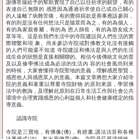
謝佛菩薩給予
的幫助實現了自己以往祈求的願望，有的
表達自己無限的 感恩因為通過祈求使自己或自己關心
的人遠離了病難苦痛，有的覺得捐款是善事應該參與，
有的則是沒有任何想法
只是隨眾而為之，有的為個人，
有的為家親眷屬，有的為 恩人師長，有的為朋友或大
眾等等。
這是在我們生活中的寺院建設與人們生活的實
際聯繫和現 象。
尚未參訪寺院或對佛教文化沒有接觸
的人們可能還不知道 寺院建設和佛法是與人們的生活
或生命的狀態是直接相關聯的。
相信今後傳統文化的普
及以及修學佛法成為必須的生活內 容的社會風尚到來
的時候，大家會懂得寺院聖地的意義，理解感恩聖賢，
感恩他人與感恩眾人的意義。
本篇文章將想大家介紹寺
院的意義和著重以尊重寺院財物 的原則來源，學習佛
法中的教誨，及理解此原則在日常生活工作與社會公共
環境中合理實踐感恩的心利益個人和社會健康穩定
的指
導意義。
認識寺院
寺院是三寶地，有佛像(佛)，有經書,講法法音和各種
法事儀式(法)，有出家僧眾(僧)。
寺院是莊嚴清靜地，