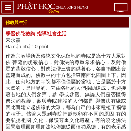
佛教與生活
學習佛陀教誨 指導社會生活
宋永霞
Đã cập nhật: 0 phút
作為宗教場所及傳統文化保留地的寺院是靠十方大眾對
佛 菩薩的虔敬信心，對佛法的尊重希求信心，及對僧
眾的恭敬信心，對佛法僧三寶的供養心，各自捐贈出資
營建而
成的。
佛教中的十方包括東南西北四圍上下。
因
此，任何地方的寺院都不僅僅屬於當地，它是屬於十方
大眾的，是世界的。
它由各地的人們捐助建成，也迎接
著各地的人們參拜，參 學或參觀。
無論人們是否懂得
佛法的教義，參與寺院建設的人們都是 與佛法有緣或
因此而建立起佛緣的大眾，都為自己的未來種植了福德
的種子。
儘管大眾到寺院捐獻款額有不同的原因,有的
要弘揚祖國 文化，保護尊重文化遺產，有的曉之佛法
因果道理而如理如法地佈施從而積功累德，有的表示感