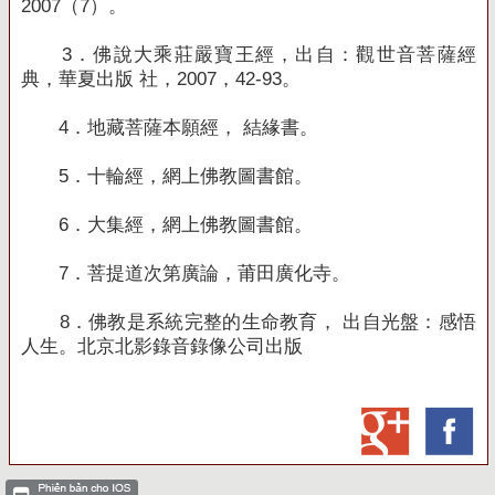
2007（7）。
3．
佛說大乘莊嚴寶王經，出自：觀世音菩薩經
典，華夏出版 社，2007，42-93。
4．
地藏菩薩本願經， 結緣書。
5．
十輪經，網上佛教圖書館。
6．
大集經，網上佛教圖書館。
7．
菩提道次第廣論，莆田廣化寺。
8．
佛教是系統完整的生命教育， 出自光盤：感悟
人生。
北京北影錄音錄像公司出版