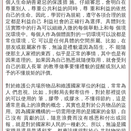
個人生命納善避惡的保護措 施。
仔細審思，會明白在
尊重別人，尊重公共利益的同時，尊 重和利益的依然
自己的生命。
因此，學習行為規範，遵守各項合理的規
定都是利益自己 利益社會的正確行為選擇。
具體到生
活實際中的行為可以細緻入微的每個舉動上和每 個境
況環境中。
每個人作為個體面對的一切環境可以說都是
常住環境，它 可以是任何具體的空間所屬。
比如，在
朋友或親屬家作客，無論是禮貌還因為陌生，不 能隨
便那主人家裡的東西，似乎是正常的事情，其中也是有
因果道理的。
如果因為自己熟悉就隨便取用，就會受到
自己的親人長輩 的教導做事要懂禮貌的提醒或別人給
予的不懂規矩的評價。
對於維護公共場所物品和維護國家單位的利益，常常為
人 們忽視。
比如，到郵局去郵寄信件，對於那裡提供
的可以使用的 筆，膠帶，或膠水，不懂得節約，這是
通常意義上的浪費的概念，其實也是對於公共物品的盜
用。
因為國家機構的一切需用使用的是國家的金額，自
己沒有 貢獻的話，隨意浪費而沒有感恩和付出或回
報，就是對於國家和人民的一種虧欠。
所以，無論是國
家職員還是普通顧客，都應該懂得對於公 共財物的節