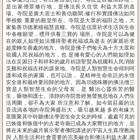
是出家僧眾修行地，是佛法長久住世 利益大眾的道
場。
寺院是廣大居士和善信聽聞,修行和實踐佛法如同
學校般 重要的殿堂所在。
寺院是大眾的福田之地，大
家集善功德累積福慧資糧。
寺院是信眾祈求生活與生命
中各種願望，禮拜供養三寶的 場所。
寺院是可以為健
在的親人如理如法獲得聖者祝福或為逝去 的家親祈求
超度轉生善處的地方。
寺院是佛子們每天為十方大眾和
祖國人民祝福的地方，也 是擁有愛心的人們能如理如
法在災困日子和祥和的歲月祈請聖賢為祖國和人民消除
災難和祝福吉祥的源泉
地。
寺院是人類智慧生命得到呵
護和成長的家園，也可以說， 是精神生命依託的永恆
安全港和最終要回歸的地方。
因為功德殊勝的佛法僧三
寶是人類智慧生命的父母友，是 醫治心靈疾苦的醫
生，藥物和護士。
清靜的寺院曾經無聲無息地在人們生
活周圍，卻不為大家 所注意和了解。
如今當莊嚴的法
音流淌各地的寺院興盛壯大，吸引越來越 多的有緣大
眾匯聚其中聆聽佛法學習生命文化的時候，處處可見的
已恢復和恢復中的古老寺廟已成為大家嚮往的地方，並
將在未來的歲月展示聖者佛陀講述的宇宙人生真理教誨
與 人類生活和社會需要的完美融合和佛法利益大家,國