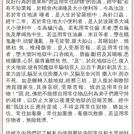
良好行為的後果和“勿盜用常住財物”的告誡，經中載“若
有不知業報
，於精舍內涕唾及大小便利等，今為汝說：
若於常住地涕 唾者，是人生於娑羅樹中，為針口蟲，
經十二年。若於常住地大小便利者，是
人於波羅柰大城
大小便利中，生為穢污蟲。若私用常住齒 木者,墮在龜
魚及摩竭魚中生。若盜用常住油麻，米豆等者，墮在餓
鬼趣
中,頭髮蓬亂，身毛皆豎,腹大如山，其咽如針，燒
燃枯 焦，惟殘骸骨，是人受斯苦報…若盜用常住地
者，墮大號叫地獄中,口吞鐵丸
，唇齒,斷腭及其咽喉,悉
燒爛壞,心肝,腸胃遍體焦 然。”及“…於此地獄出已,復入
大火地獄,彼有閻魔獄卒驅領罪人,以百千萬針
刺其舌上,
業力故活,驅至火坑而擲入中,又驅至奈河而 擲入中,而亦
不死。如是輾轉入餘地獄,經曆三劫，是人復於南瞻部
洲貧賤
家生,其身盲瞑,受斯苦報。慎勿盜用常住財
物！'”因 此,佛把不能擅自用常住物品列為弟子們應守持
的戒律，以防止大家以後遭受地獄的惡報苦難
。
經中
載“我說比丘應持是戒，不得盜用常住財物，猶如火
坑。常住如毒藥，常住如重擔，毒藥坑救療，若盜用常
住物者，無能救濟。”
從經文中我們可了解私自使用屬於寺院常住和大眾的財