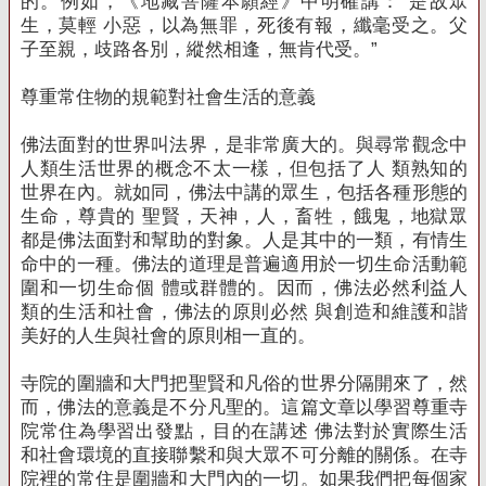
的。
例如，《地藏菩薩本願經》中明確講：“是故眾
生，莫輕 小惡，以為無罪，死後有報，纖毫受之。父
子至親，歧路各別，縱然相逢，無肯代受
。”
尊重常住物的規範對社會生活的意義
佛法面對的世界叫法界，是非常廣大的。
與尋常觀念中
人類生活世界的概念不太一樣，但包括了人 類熟知的
世界在內。
就如同，佛法中講的眾生，包括各種形態的
生命，尊貴的 聖賢，天神，人，畜牲，餓鬼，地獄眾
都是佛法面對和幫助的對象。
人是其中的一類，有情生
命中的一種。
佛法的道理是普遍適用於一切生命活動範
圍和一切生命個 體或群體的。
因而，佛法必然利益人
類的生活和社會，佛法的原則必然 與創造和維護和諧
美好的人生與社會的原則相一直的。
寺院的圍牆和大門把聖賢和凡俗的世界分隔開來了，然
而，佛法的意義是不分凡聖的。
這篇文章以學習尊重寺
院常住為學習出發點，目的在講述 佛法對於實際生活
和社會環境的直接聯繫和與大眾不可分離的關係。
在寺
院裡的常住是圍牆和大門內的一切。
如果我們把每個家