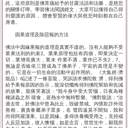
此，這些原則是佛菩薩給予的甘露法語和法藥，是慈悲
的關懷叮嚀。
學習佛法閱讀經文，大眾可以懂得自己得
到愛護的原因， 體會聖賢的偉大與慈悲時刻都在自己
身邊。
因果道理及除惡報的方法
佛法中因緣果報的道理是真實不虛的。
沒有人能夠不受
業果法則的約束2。
業果原理包括有四個，即業決定一
切，業增長廣大，業未 作業不遇，業作已不失2，7。
無論是否皈依三寶成為了佛弟子，宇宙的真理是不變
的， 它是在一切生命的活動中起作用的。
《大集經·濟
龍品》6記述了一條盲龍，哭訴請求佛陀救 濟，得到佛
給予果報原因的告示，龍深切懺悔得到佛陀幫助和告誡
的故事。
龍痛哭著說：“我今身中受大苦惱，日夜為種
種諸蟲之所 唼食，居熱水中無時暫樂。”佛對龍說：“汝
過去世，於佛法中曾為比丘
，毀破禁戒。內懷欺詐外現
善相，廣貪眷屬弟子眾多，名 聲四遠莫不聞知，我和
尚得阿羅漢果。以是因緣。多得供養獨受用之，見持戒
人反惡
加說，彼人懊惱，如是念言，世世生中，願我所