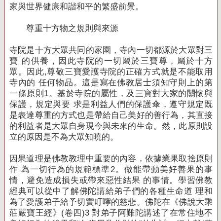
家與世界健康和諧和平的繁盛前景。
尊重十方物之規則與來源
寺院是十方大眾共同的家園，寺內一切都源於大眾對三
寶 的供養，因此寺院的一切屬於三寶尊，屬於十方
眾。
因此,尊敬三寶愛護寺院的正確方式就是不能取用
寺內的 任何物品。
這是寫在佛教居士須知守則上的第
一條原則1。
基於寺院的屬性，及三寶對大家的關懷與
保護，規定與要 求是利益人們的保護傘，遵守規定既
是表達尊重的方式也是帶給自己美好的善行為，其直接
的利益者是大眾自身現今與未來
的生命。
然，此原則設
立的原因是不為大眾知曉的。
因果道理是佛教教理中重要的內容，依據業果取捨原則
作 為一切行為的規範標準2。
做能帶動美好善果的事
情，避免造成損失或帶來惡性結果 的事情。
學習佛教
經典可以從中了解佛陀講給弟子們的各種生命道 理和
為了愛護弟子給予切實叮嚀的慈悲。
佛陀在《佛說大乘
莊嚴寶王經》(卷四)3 對弟子阿難陀講述了在常住地不