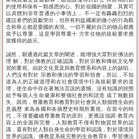
約使用和保有一顆感恩的心。
對於祖國的熱愛，其實可
以具體到非常普通的小事情上， 不一定有轟轟烈烈的
建設者們的貢獻突出，但所有利益國家的微小的行為觀
念和舉止都是愛國的表現。
一切不屬於自己的物品都應
當予以尊重，這是學習尊重十 方常住物的規範要求應
當獲得的啟示。
誠然，願通過此篇文章的闡述，能增強大眾對於佛法的
理 解，對於佛教的正確認識，對於宗教和傳統文化學
習的重視。
由於文化普及與教育體系和內容上的缺陷，
人們沒有對於 宗教和佛法的學習和領會，所以，不知
道為人的正確道理和在社會環境中行為規範要求的道
理，使生命中存在著無法言說的
遺憾。
沒有知識的狀態
給予每個人生命健康和整個社會的和諧造 成了無數損
失。
因而，尊重教育和教育對於社會與人類個體生命的
意義歷 來為各國和各個歷史時期所重視。
在當今的時
代，不僅要繼續尊重教育的原則，更應該強調 教育內
容上的全面與完整，人類教育不僅有對物質世界的認
識，還有對於人類自身生命的學習和認識，對於環境與
世界的
認識。
佛教是系統完整的生命教育8，學習佛法