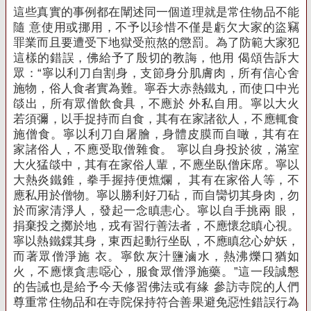
這些真實的事例都在闡述同一個道理就是常住物品不能
隨 意使用或挪用，不予以珍惜不僅是虧欠大家的盜竊
罪業而且要遭受下地獄受煎熬的懲罰。
為了防範大家犯
這樣的錯誤，佛給予了殷切的教誨，他用 偈頌告訴大
眾：“寧以利刀自割身，支節身分肌膚肉，所有信心舍
施物，俗人食者實為難。寧吞
大赤熱鐵丸，而使口中光
燄出，所有眾僧飲食具，不應於 外私自用。寧以大火
若須彌，以手捉持而自食，其有在家諸欲人，不應
輒食
施僧食。寧以利刀自屠膾，身體皮膜而自噉，其有在
家諸俗人，不應受取僧雜食。 寧以自身投於彼，滿室
大火猛燄中，其有在家俗人輩
，不應坐臥僧床席。寧以
大熱炎鐵錐，拳手握持便燋爛， 其有在家俗人等，不
應私用於僧物。寧以勝利好刀砧，而自臠切其
身肉，勿
於而家清淨人，發起一念瞋恚心。寧以自手挑兩 眼，
捐棄投之擲於地，戎有習行善法者，不應懷忿瞋心視。
寧以熱鐵鍱
其身，東西起動行坐臥，不應瞋忿心妒妖，
而著眾僧淨施 衣。寧飲灰汁鹽滷水，熱沸爍口猶如
火，不應懷貪恚噁心，服食眾僧淨
施藥。”這一段誠懇
的告誡也是給予今天修習佛法或有緣 參訪寺院的人們
尊重常住物品和在寺院保持符合善果避免惡性錯誤行為