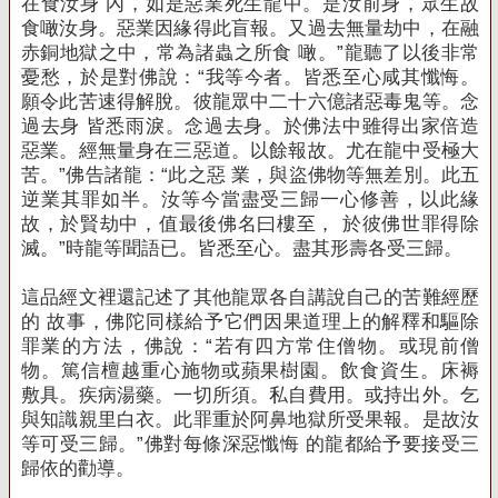
在食汝身 內，如是惡業死生龍中。是汝前身，眾生故
食噉汝身。惡業因緣得此盲報。又
過去無量劫中，在融
赤銅地獄之中，常為諸蟲之所食 噉。”龍聽了以後非常
憂愁，於是對佛說：“我等今者。皆悉至心咸其懺悔。
願令
此苦速得解脫。彼龍眾中二十六億諸惡毒鬼等。念
過去身 皆悉雨淚。念過去身。於佛法中雖得出家倍造
惡業。經無量身在三惡道。
以餘報故。尤在龍中受極大
苦。”佛告諸龍：“此之惡 業，與盜佛物等無差別。此五
逆業其罪如半。汝等今當盡受三
歸一心修善，以此緣
故，於賢劫中，值最後佛名曰樓至， 於彼佛世罪得除
滅。”時龍等聞語已。
皆悉至心。
盡其形壽各受三歸。
這品經文裡還記述了其他龍眾各自講說自己的苦難經歷
的 故事，佛陀同樣給予它們因果道理上的解釋和驅除
罪業的方法，佛說：“若有四方常住僧物。或現
前僧
物。篤信檀越重心施物或蘋果樹園。飲食資生。床褥
敷具。疾病湯藥。一切所須。私自費用。或持出外。乞
與知識親里白衣。此罪重於阿鼻
地獄所受果報。是故汝
等可受三歸。”佛對每條深惡懺悔 的龍都給予要接受三
歸依的勸導。