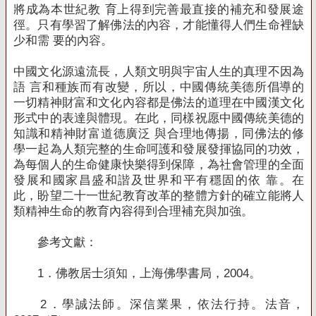
將成為本世紀教 育上得到完善最直接的補充和發展途
徑。
只有學習了解佛法的內容，才能懂得人們生命裡缺
少和需 要的內容。
中國文化源遠流長，人類文明與宇宙人生的真理不因為
語 言和種族而有改變，所以，中國傳統美德所倡導的
一切精神財富和文化內容都是佛法的道理在中國漢文化
形式中的表達與體現。
在此，同樣祝愿中國傳統美德的
知識和精神財富道德廣泛 與合理地傳揚，同佛法的修
學一起為人類完整的生命呵護和發展發揮協同的功效，
為每個人的生命健康快樂得到保障，為社會
管理的全面
發展和國家昌盛和諧及世界和平有穩固的依 靠。
在
此，盼望二十一世紀教育改革的整體方針的確立能將人
類精神生命的教育內容得到合理補充與加強。
參考文獻：
1．
佛教居士須知，上海佛學書局，2004。
2．
學誠法師。
深信業果，依法行持。
法音，