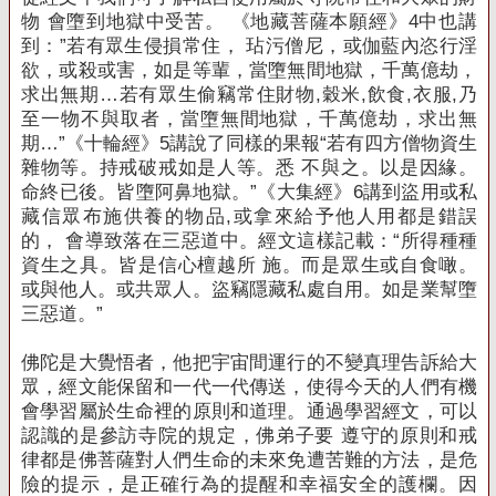
物 會墮到地獄中受苦。
《地藏菩薩本願經》4中也講
到：”若有眾生侵損常住， 玷污僧尼，或伽藍內恣行淫
欲，或殺或害，如是等輩，當墮無間地獄，千萬億劫，
求
出無期…若有眾生偷竊常住財物,穀米,飲食,衣服,乃
至一物不與取者，當墮無間地獄，千萬億劫，求出無
期…”《十輪經》5講說了同樣的
果報“若有四方僧物資生
雜物等。持戒破戒如是人等。悉 不與之。以是因緣。
命終已後。皆墮阿鼻地獄。”《大集經》6講到盜用或私
藏信眾布施供養的物品,或拿來給予他人用都是錯誤
的， 會導致落在三惡道中。
經文這樣記載：“所得種種
資生之具。皆是信心檀越所 施。而是眾生或自食噉。
或與他人。或共眾人。盜竊隱藏私處自用。如是業幫墮
三惡道。”
佛陀是大覺悟者，他把宇宙間運行的不變真理告訴給大
眾，經文能保留和一代一代傳送，使得今天的人們有機
會學習屬於生命裡的原則和道理。
通過學習經文，可以
認識的是參訪寺院的規定，佛弟子要 遵守的原則和戒
律都是佛菩薩對人們生命的未來免遭苦難的方法，是危
險的提示，是正確行為的提醒和幸福
安全的護欄。
因