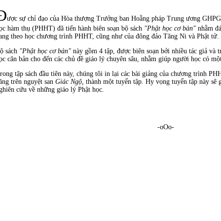
Ð
ược sự chỉ đạo của Hòa thượng Trưởng ban Hoằng pháp Trung ương GHPGV
ọc hàm thụ (PHHT) đã tiến hành biên soạn bộ sách
"Phật học cơ bản"
nhằm đá
ang theo học chương trình PHHT, cũng như của đông đảo Tăng Ni và Phật tử.
ộ sách
"Phật học cơ bản"
này gồm 4 tập, được biên soạn bởi nhiều tác giả và t
ọc căn bản cho đến các chủ đề giáo lý chuyên sâu, nhằm giúp người học có một
rong tập sách đầu tiên này, chúng tôi in lại các bài giảng của chương trình 
ăng trên nguyệt san
Giác Ngộ,
thành một tuyển tập. Hy vọng tuyển tập này sẽ g
ghiên cứu về những giáo lý Phật học.
-oOo-