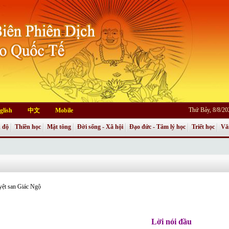
Thứ Bảy, 8/8/2
glish
中文
Mobile
 độ
Thiền học
Mật tông
Đời sống - Xã hội
Đạo đức - Tâm lý học
Triết học
Vă
yệt san Giác Ngộ
Lời nói đầu