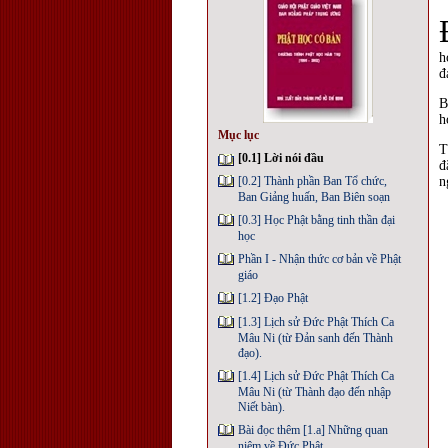
h
đ
B
h
Mục lục
T
[0.1] Lời nói đầu
đ
n
[0.2] Thành phần Ban Tổ chức,
Ban Giảng huấn, Ban Biên soạn
[0.3] Học Phật bằng tinh thần đại
học
Phần I - Nhận thức cơ bản về Phật
giáo
[1.2] Ðạo Phật
[1.3] Lịch sử Ðức Phật Thích Ca
Mâu Ni (từ Ðản sanh đến Thành
đạo).
[1.4] Lịch sử Ðức Phật Thích Ca
Mâu Ni (từ Thành đạo đến nhập
Niết bàn).
Bài đọc thêm [1.a] Những quan
niệm về Ðức Phật.