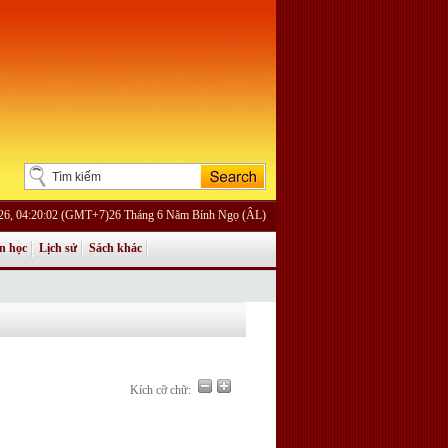
026, 04:20:02 (GMT+7)26 Tháng 6 Năm Bính Ngọ (ÂL)
n học
Lịch sử
Sách khác
Kích cỡ chữ: