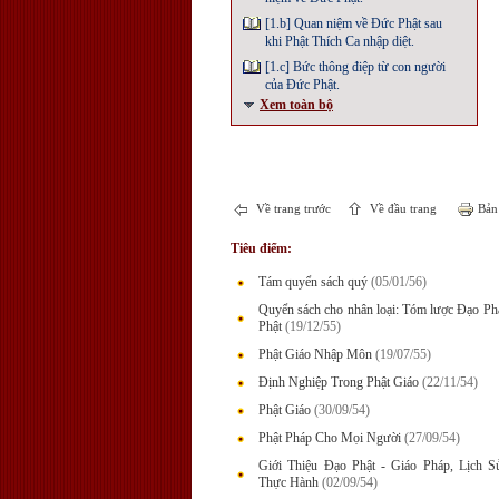
[1.b] Quan niệm về Ðức Phật sau
khi Phật Thích Ca nhập diệt.
[1.c] Bức thông điệp từ con người
của Ðức Phật.
Xem toàn bộ
Về trang trước
Về đầu trang
Bản 
Tiêu điểm:
Tám quyển sách quý
(05/01/56)
Quyển sách cho nhân loại: Tóm lược Đạo P
Phật
(19/12/55)
Phật Giáo Nhập Môn
(19/07/55)
Định Nghiệp Trong Phật Giáo
(22/11/54)
Phật Giáo
(30/09/54)
Phật Pháp Cho Mọi Người
(27/09/54)
Giới Thiệu Đạo Phật - Giáo Pháp, Lịch 
Thực Hành
(02/09/54)