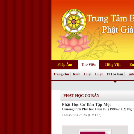
Pháp Âm
Thư Viện
Tiếng Việt
En
Trang chủ
Kinh
Luật
Luận
PH cơ bản
Tịnh
PHẬT HỌC CƠ BẢN
Phật Học Cơ Bản Tập Một
Chương trình Phật học Hàm thụ (1998-2002) Ngu
14/03/2553 23:35 (GMT+7)