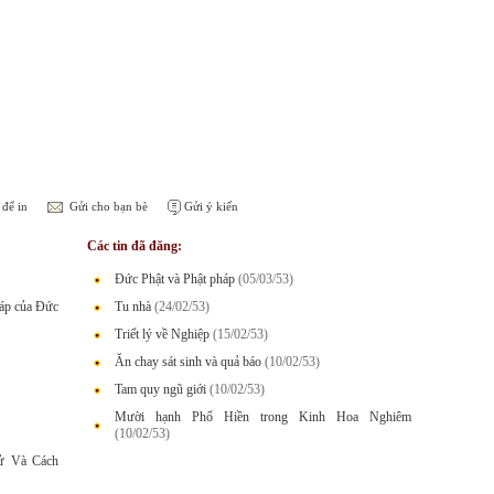
để in
Gửi cho bạn bè
Gửi ý kiến
Các tin đã đăng:
Đức Phật và Phật pháp
(05/03/53)
háp của Đức
Tu nhà
(24/02/53)
Triết lý về Nghiệp
(15/02/53)
Ăn chay sát sinh và quả báo
(10/02/53)
Tam quy ngũ giới
(10/02/53)
Mười hạnh Phổ Hiền trong Kinh Hoa Nghiêm
(10/02/53)
Sử Và Cách