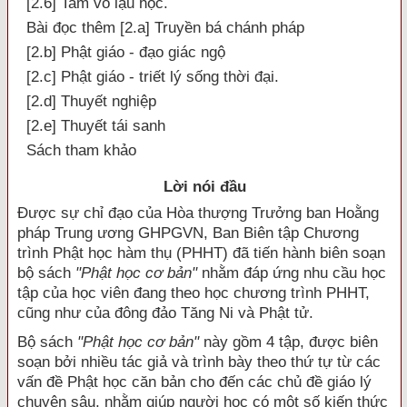
[2.6] Tam vô lậu học.
Bài đọc thêm [2.a] Truyền bá chánh pháp
[2.b] Phật giáo - đạo giác ngộ
[2.c] Phật giáo - triết lý sống thời đại.
[2.d] Thuyết nghiệp
[2.e] Thuyết tái sanh
Sách tham khảo
Lời nói đầu
Ð
ược sự chỉ đạo của Hòa thượng Trưởng ban Hoằng
pháp Trung ương GHPGVN, Ban Biên tập Chương
trình Phật học hàm thụ (PHHT) đã tiến hành biên soạn
bộ sách
"Phật học cơ bản"
nhằm đáp ứng nhu cầu học
tập của học viên đang theo học chương trình PHHT,
cũng như của đông đảo Tăng Ni và Phật tử.
Bộ sách
"Phật học cơ bản"
này gồm 4 tập, được biên
soạn bởi nhiều tác giả và trình bày theo thứ tự từ các
vấn đề Phật học căn bản cho đến các chủ đề giáo lý
chuyên sâu, nhằm giúp người học có một số kiến thức