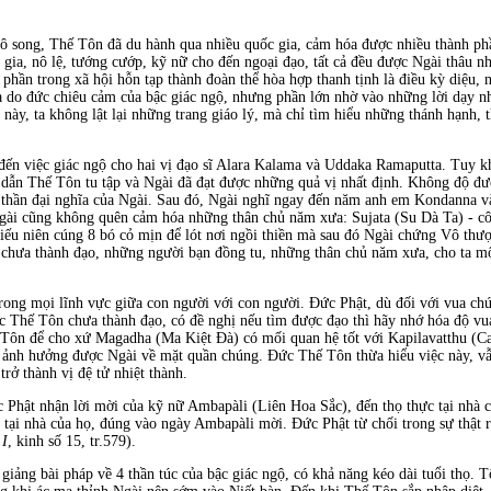
ô song, Thế Tôn đã du hành qua nhiều quốc gia, cảm hóa được nhiều thành phầ
g gia, nô lệ, tướng cướp, kỹ nữ cho đến ngoại đạo, tất cả đều được Ngài thâu n
phần trong xã hội hỗn tạp thành đoàn thể hòa hợp thanh tịnh là điều kỳ diệu,
 là do đức chiêu cảm của bậc giác ngộ, nhưng phần lớn nhờ vào những lời dạy
này, ta không lật lại những trang giáo lý, mà chỉ tìm hiểu những thánh hạnh,
ến việc giác ngộ cho hai vị đạo sĩ Alara Kalama và Uddaka Ramaputta. Tuy khô
g dẫn Thế Tôn tu tập và Ngài đã đạt được những quả vị nhất định. Không độ đư
h thần đại nghĩa của Ngài. Sau đó, Ngài nghĩ ngay đến năm anh em Kondanna v
gài cũng không quên cảm hóa những thân chủ năm xưa: Sujata (Su Dà Ta) - cô
thiếu niên cúng 8 bó cỏ mịn để lót nơi ngồi thiền mà sau đó Ngài chứng Vô th
 chưa thành đạo, những người bạn đồng tu, những thân chủ năm xưa, cho ta một
rong mọi lĩnh vực giữa con người với con người. Ðức Phật, dù đối với vua chúa
úc Thế Tôn chưa thành đạo, có đề nghị nếu tìm được đạo thì hãy nhớ hóa độ v
 Tôn để cho xứ Magadha (Ma Kiệt Ðà) có mối quan hệ tốt với Kapilavatthu (Ca
sẽ ảnh hưởng được Ngài về mặt quần chúng. Ðức Thế Tôn thừa hiểu việc này, 
rở thành vị đệ tử nhiệt thành.
ức Phật nhận lời mời của kỹ nữ Ambapàli (Liên Hoa Sắc), đến thọ thực tại nhà
c tại nhà của họ, đúng vào ngày Ambapàli mời. Ðức Phật từ chối trong sự thật 
 I
, kinh số 15, tr.579).
 giảng bài pháp về 4 thần túc của bậc giác ngộ, có khả năng kéo dài tuổi thọ.