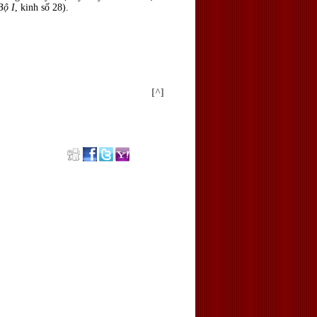
Bộ I
, kinh số 28).
[^]