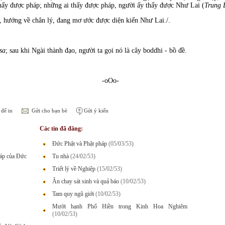
thấy được pháp; những ai thấy được pháp, người ấy thấy được Như Lai (
Trung 
ý, hướng về chân lý, đang mơ ước được diện kiến Như Lai./.
sa
; sau khi Ngài thành đạo, người ta gọi nó là cây boddhi - bồ đề.
-oOo-
để in
Gửi cho bạn bè
Gửi ý kiến
Các tin đã đăng:
Đức Phật và Phật pháp
(05/03/53)
háp của Đức
Tu nhà
(24/02/53)
Triết lý về Nghiệp
(15/02/53)
Ăn chay sát sinh và quả báo
(10/02/53)
Tam quy ngũ giới
(10/02/53)
Mười hạnh Phổ Hiền trong Kinh Hoa Nghiêm
(10/02/53)