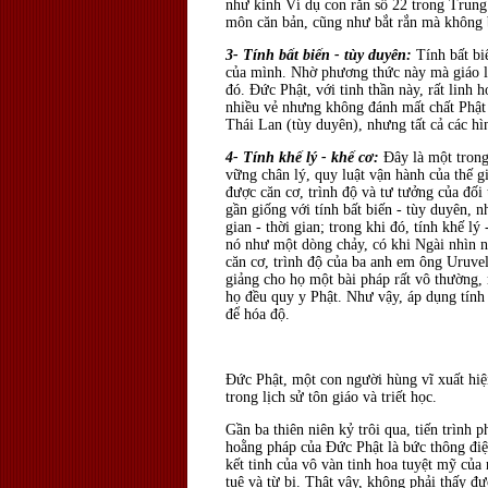
như kinh Ví dụ con rắn số 22 trong Trung
môn căn bản, cũng như bắt rắn mà không bi
3- Tính bất biến - tùy duyên:
Tính bất bi
của mình. Nhờ phương thức này mà giáo lý
đó. Ðức Phật, với tinh thần này, rất linh
nhiều vẻ nhưng không đánh mất chất Phật 
Thái Lan (tùy duyên), nhưng tất cả các hìn
4- Tính khế lý - khế cơ:
Ðây là một trong
vững chân lý, quy luật vận hành của thế gi
được căn cơ, trình độ và tư tưởng của đối
gần giống với tính bất biến - tùy duyên,
gian - thời gian; trong khi đó, tính khế 
nó như một dòng chảy, có khi Ngài nhìn nó
căn cơ, trình độ của ba anh em ông Uruve
giảng cho họ một bài pháp rất vô thường, 
họ đều quy y Phật. Như vậy, áp dụng tính 
để hóa độ.
Ðức Phật, một con người hùng vĩ xuất hiện
trong lịch sử tôn giáo và triết học.
Gần ba thiên niên kỷ trôi qua, tiến trình p
hoằng pháp của Ðức Phật là bức thông đi
kết tinh của vô vàn tinh hoa tuyệt mỹ của 
tuệ và từ bi. Thật vậy, không phải thấy đ