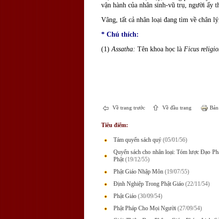
vận hành của nhân sinh-vũ trụ, người ấy 
Vâng, tất cả nhân loại đang tìm về chân l
* Chú thích:
(1)
Assatha:
Tên khoa học là
Ficus religio
Về trang trước
Về đầu trang
Bản 
Tiêu điểm:
Tám quyển sách quý
(05/01/56)
Quyển sách cho nhân loại: Tóm lược Đạo P
Phật
(19/12/55)
Phật Giáo Nhập Môn
(19/07/55)
Định Nghiệp Trong Phật Giáo
(22/11/54)
Phật Giáo
(30/09/54)
Phật Pháp Cho Mọi Người
(27/09/54)