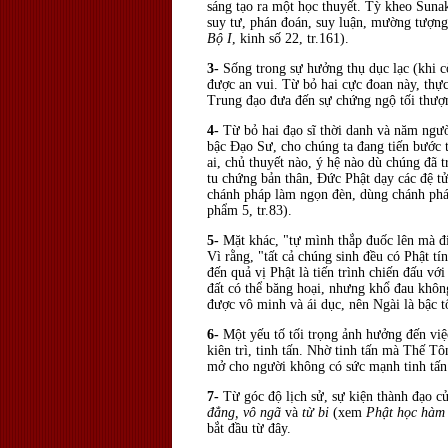
sáng tạo ra một học thuyết. Tỳ kheo Sunak
suy tư, phán đoán, suy luận, mường tượng 
Bộ I
, kinh số 22, tr.161).
3-
Sống trong sự hưởng thụ dục lạc (khi 
được an vui. Từ bỏ hai cực đoan này, th
Trung đạo đưa đến sự chứng ngộ tối thư
4-
Từ bỏ hai đạo sĩ thời danh và năm ngườ
bậc Ðạo Sư, cho chúng ta đang tiến bước t
ai, chủ thuyết nào, ý hệ nào dù chúng đã 
tu chứng bản thân, Ðức Phật dạy các đệ t
chánh pháp làm ngọn đèn, dùng chánh phá
phẩm 5, tr.83).
5-
Mặt khác, "tự mình thắp đuốc lên mà đi
Vì rằng, "tất cả chúng sinh đều có Phật tí
đến quả vị Phật là tiến trình chiến đấu vớ
đất có thể băng hoại, nhưng khổ đau khôn
được vô minh và ái dục, nên Ngài là bậc t
6-
Một yếu tố tối trọng ảnh hưởng đến việ
kiên trì, tinh tấn. Nhờ tinh tấn mà Thế T
mở cho người không có sức mạnh tinh tấn
7-
Từ góc độ lịch sử, sự kiện thành đạo c
đẳng, vô ngã
và
từ bi
(xem
Phật học hàm
bắt đầu từ đây.