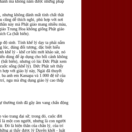
 tu hành mà không nắm được những pháp
, nhưng không đánh mất tính chất thật
 cũng dễ thích nghi, phù hợp với nơi
h thần này mà Phật giáo mang nhiều màu,
 giáo Trung Hoa không giống Phật giáo
ích Ca (bất biến).
 độ sinh. Tính khế lý dạy ta phải nắm
g lúc, đúng đối tượng; đặc biệt hiểu
nh khế lý - khế cơ khi mới khảo sát, nó
biến dùng để áp dụng cho bối cảnh không
ng (bất biến), nhưng có lúc Ðức Phật xem
cuộc sống (khế lý). Ðức Phật xét thấy
 hợp với giáo lý này, Ngài đã thuyết
y, ba anh em Kassapa và 1.000 đệ tử của
 trí, ngu mà ứng dụng giáo lý cao thấp
 tự thường tình đã gây âm vang chấn động
p vào trang đại sử; trong đó, cuộc đời
 là một con người, nhưng là con người
. Ðó là hiện thân của chân lý, của trí
những ai thấy được lý Duyên khởi - luật