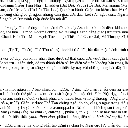
hưa phải là quả vị giác ngộ tối thượng. Ngài quyết định từ bỏ hai đạo sĩ, sau 
ondanna (Kiều Trần Như), Bhaddya (Bạt Ðề), Vappa (Ðề Bà), Mahanama (Ma 
am, đến Uruvela (Ưu Lâu Tần Loa) lập cứ tu hành. Cuộc tìm kiếm chân lý trê
uả cũng chẳng có gì ngoài những cảm giác đớn đau, kiệt sức, ngất xỉu... Ngài 
ô nghĩa và "tự mình thắp đuốc lên mà đi".
au 49 ngày đêm tư duy thiền quán dưới cội cây Assatha, vào một đêm, khi sao M
áng nội tâm. Sa môn Gotama chứng Vô thượng Chánh đẳng giác (Anuttara sam
g, Chánh Biến Tri, Minh Hạnh Túc, Thiện Thệ, Thế Gian Giải, Vô Thượng Sĩ
ati (Tự Tại Thiên), Thế Tôn rời cội boddhi (bồ đề), bắt đầu cuộc hành trình 
 với vợ đẹp, con xinh, nhận thức được sự thật cuộc đời, vượt thành xuất gia 
 vũ trụ - nhân sinh, đã trở thành thiên sử kỳ diệu vô tiền khoáng hậu trong lị
yệt vang vọng trong sự sống suốt gần 3 thiên kỷ nay với những cung bậc đầy âm 
 - là một người như bao nhiêu con người, tự giác ngộ chân lý, rồi đem sự giá
n linh ở một thế giới xa xăm nào xuất hiện giữa cuộc đời. Ðức Phật dạy, nếu a
ó si ám, sinh ra ở đời vì hạnh phúc cho muôn loài, vì lòng thương tưởng cho đời
h số 4, tr.53). Chân lý được Thế Tôn chứng ngộ, do đó, cũng ở ngay trong thế g
sinh (định lý Duyên khởi - Paticcasamuppada). Nó tồn tại khách quan trong sự
ư vậy
(Tương Ưng Bộ kinh
II
, chương I, phẩm 2, tr.51). Ðịnh lý này thật là sâu
i trí mới hiểu thấu
(kinh Pháp Hoa
, phẩm Phương tiện số 2;
kinh Trường Bộ I
, 
y" được chân lý mà không phải tạo dựng ra chân lý. Ngài cực lực phản đối nh