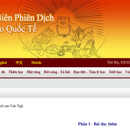
Thứ Bảy, 8/8/2
glish
中文
Mobile
 độ
Thiền học
Mật tông
Đời sống - Xã hội
Đạo đức - Tâm lý học
Triết học
Vă
yệt san Giác Ngộ
Phần I - Bài đọc thêm