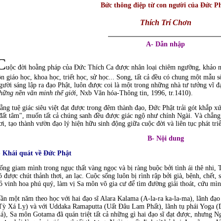
Bức thông điệp từ con người của Ðức P
Thích Trí Chơn
A- Dẫn nhập
C
uộc đời hoằng pháp của Ðức Thích Ca được nhân loại chiêm ngưỡng, khảo ng
ôn giáo học, khoa học, triết học, sử học... Song, tất cả đều có chung một mẫu 
gười sáng lập ra đạo Phật, luôn được coi là một trong những nhà tư tưởng vĩ đ
hững nền văn minh thế giới
, Nxb Văn hóa-Thông tin, 1996, tr.1410).
ằng tuệ giác siêu việt đạt được trong đêm thành đạo, Ðức Phật trải gót khắp 
đất tâm", muốn tất cả chúng sanh đều được giác ngộ như chính Ngài. Và chẳng 
ơi, tạo thành vườn đạo lý hiện hữu sinh động giữa cuộc đời và liên tục phát tr
B- Nội dung
- Khái quát về Ðức Phật
ống giam mình trong ngục thất vàng ngọc và bị ràng buộc bởi tình ái thê nhi, 
ó được chút thảnh thơi, an lạc. Cuộc sống luôn bị rình rập bởi già, bệnh, chết, 
ỏ vinh hoa phú quý, làm vị Sa môn vô gia cư để tìm đường giải thoát, cứu mìn
ần một năm theo học với hai đạo sĩ Alara Kalama (A-la-ra ka-la-ma), lãnh đạ
Tỳ Xá Lỵ) và với Uddaka Ramaputta (Uất Ðâu Lam Phất), lãnh tụ phái Yoga (
á), Sa môn Gotama đã quán triệt tất cả những gì hai đạo sĩ đạt được, nhưng N