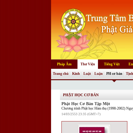
Pháp Âm
Thư Viện
Tiếng Việt
En
Trang chủ
Kinh
Luật
Luận
PH cơ bản
Tịnh
PHẬT HỌC CƠ BẢN
Phật Học Cơ Bản Tập Một
Chương trình Phật học Hàm thụ (1998-2002) Ngu
14/03/2553 23:35 (GMT+7)