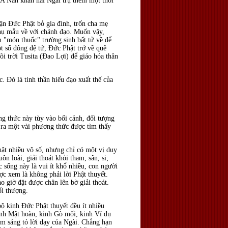
 A Nan khẩn nài Ngài trụ thêm một thời
uận Ðức Phật bỏ gia đình, trốn cha mẹ
 phụ mẫu về với chánh đạo. Muốn vậy,
m "món thuốc" trường sinh bất tử về để
t số đông đệ tử, Ðức Phật trở về quê
i trời Tusita (Ðao Lợi) để giáo hóa thân
. Ðó là tinh thần hiếu đạo xuất thế của
g thức này tùy vào bối cảnh, đối tượng
t ra một vài phương thức được tìm thấy
ật nhiều vô số, nhưng chỉ có một vị duy
 loài, giải thoát khỏi tham, sân, si;
c sống này là vui ít khổ nhiều, con người
ợc xem là không phải lời Phật thuyết.
o giờ đặt được chân lên bờ giải thoát.
ối thượng.
ộ kinh Ðức Phật thuyết đều ít nhiều
kinh Mật hoàn, kinh Gò mối, kinh Ví dụ
àm sáng tỏ lời dạy của Ngài. Chẳng hạn