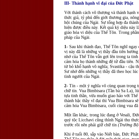
III- Thánh hạnh vĩ đại của Ðức Phật
Với thánh cách vô thượng và thánh hạnh v
thức giả, tỷ phú đến giới thương gia, nôn
hội chúng của Ngài. Sự tổng hợp đa thành 
hiện được điều này. Kết quả kỳ diệu này
giáo hóa vi diệu của Thế Tôn. Trong phần 
pháp của Ngài.
1-
Sau khi thành đạo, Thế Tôn nghĩ ngay đ
vị này đã là những vị thầy đầu tiên hướn
nhớ của Thế Tôn vẫn gợi lên trong ta tin
cảm hóa họ thành những đệ tử đầu tiên. N
từ bỏ khổ hạnh vô nghĩa; Svastika - cậu 
Sư nhớ đến những vị thầy đã theo học lúc
tình người của Ngài.
2-
Tín - một ý nghĩa vô cùng quan trọng t
chữ tín. Vua Bimbisara (Tần bà Sa La), l
tựa tinh thần, vừa muốn giao hảo với Thế
thành bậc thầy vĩ đại thì Vua Bimbisara 
cảm hóa Vua Bimbisara, cuối cùng vua đã t
Một lần khác, trong lúc đang ở Vesali, Ð
quý tộc Licchavi cũng thỉnh Ngài thọ thự
trước rồi nên phải giữ chữ tín
(Trường Bộ
Khi ở tuổi 80, sắp vào Niết bàn, Ðức Phật