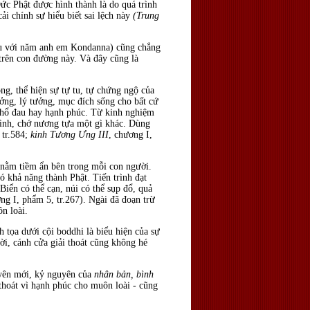
ức Phật được hình thành là do quá trình
ải chính sự hiểu biết sai lệch này
(Trung
 tu với năm anh em Kondanna) cũng chẳng
 trên con đường này. Và đây cũng là
ng, thể hiện sự tự tu, tự chứng ngộ của
ưởng, lý tưởng, mục đích sống cho bất cứ
n khổ đau hay hạnh phúc. Từ kinh nghiệm
mình, chớ nương tựa một gì khác. Dùng
 tr.584;
kinh Tương Ưng III
, chương I,
t nằm tiềm ẩn bên trong mỗi con người.
có khả năng thành Phật. Tiến trình đạt
"Biển có thể cạn, núi có thể sụp đổ, quả
ng I, phẩm 5, tr.267). Ngài đã đoạn trừ
n loài.
 tọa dưới cội boddhi là biểu hiện của sự
ời, cánh cửa giải thoát cũng không hé
uyên mới, kỷ nguyên của
nhân bản, bình
i thoát vì hạnh phúc cho muôn loài - cũng