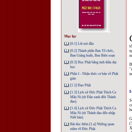
Mục lục
[0.1] Lời nói đầu
t
n
[0.2] Thành phần Ban Tổ chức,
n
Ban Giảng huấn, Ban Biên soạn
[0.3] Học Phật bằng tinh thần đại
B
học
"
n
Phần I - Nhận thức cơ bản về Phật
giáo
[1.2] Ðạo Phật
I
[1.3] Lịch sử Ðức Phật Thích Ca
Mâu Ni (từ Ðản sanh đến Thành
S
đạo).
c
[1.4] Lịch sử Ðức Phật Thích Ca
b
Mâu Ni (từ Thành đạo đến nhập
Niết bàn).
G
(
Bài đọc thêm [1.a] Những quan
X
niệm về Ðức Phật.