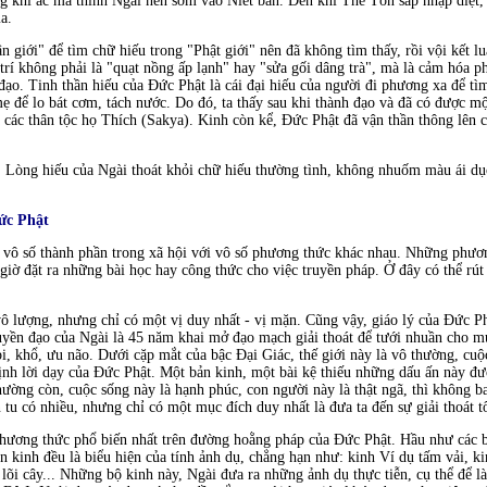
ong khi ác ma thỉnh Ngài nên sớm vào Niết bàn. Ðến khi Thế Tôn sắp nhập diệt,
a.
n giới" để tìm chữ hiếu trong "Phật giới" nên đã không tìm thấy, rồi vội kết l
ền trí không phải là "quạt nồng ấp lạnh" hay "sửa gối dâng trà", mà là cảm hóa
đạo. Tinh thần hiếu của Ðức Phật là cái đại hiếu của người đi phương xa để tì
 để lo bát cơm, tách nước. Do đó, ta thấy sau khi thành đạo và đã có được mộ
các thân tộc họ Thích (Sakya). Kinh còn kể, Ðức Phật đã vận thần thông lên cõ
. Lòng hiếu của Ngài thoát khỏi chữ hiếu thường tình, không nhuốm màu ái dục
ức Phật
ộ vô số thành phần trong xã hội với vô số phương thức khác nhau. Những phươn
giờ đặt ra những bài học hay công thức cho việc truyền pháp. Ở đây có thể rú
 lượng, nhưng chỉ có một vị duy nhất - vị mặn. Cũng vậy, giáo lý của Ðức Ph
uyền đạo của Ngài là 45 năm khai mở đạo mạch giải thoát để tưới nhuần cho muôn
, bi, khổ, ưu não. Dưới cặp mắt của bậc Ðại Giác, thế giới này là vô thường, cuộ
ịnh lời dạy của Ðức Phật. Một bản kinh, một bài kệ thiếu những dấu ấn này đư
hường còn, cuộc sống này là hạnh phúc, con người này là thật ngã, thì không ba
tu có nhiều, nhưng chỉ có một mục đích duy nhất là đưa ta đến sự giải thoát t
hương thức phổ biến nhất trên đường hoằng pháp của Ðức Phật. Hầu như các b
n kinh đều là biểu hiện của tính ảnh dụ, chẳng hạn như: kinh Ví dụ tấm vải, 
 lõi cây... Những bộ kinh này, Ngài đưa ra những ảnh dụ thực tiễn, cụ thể để l