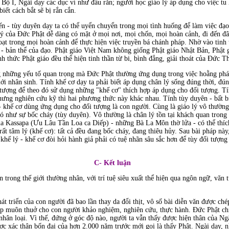
 Bộ I, Ngài dạy các dục ví như đầu rắn; người học giáo lý áp dụng cho việc
ết cách bắt sẽ bị rắn cắn.
ến - tùy duyên dạy ta có thể uyển chuyển trong mọi tình huống để làm việc đạo
 của Ðức Phật dễ dàng có mặt ở mọi nơi, mọi chốn, mọi hoàn cảnh, đi đến đâu
 hoạt trong mọi hoàn cảnh để thực hiện việc truyền bá chánh pháp. Nhờ vào tin
- bản thể của đạo. Phật giáo Việt Nam không giống Phật giáo Nhật Bản, Phật
h thức Phật giáo đều thể hiện tinh thần từ bi, bình đẳng, giải thoát của Ðức Th
 những yếu tố quan trọng mà Ðức Phật thường ứng dụng trong việc hoằng pháp
ới nhân sinh. Tính khế cơ dạy ta phải biết áp dụng chân lý sống đúng thời, đún
 tượng để theo đó sử dụng những "khế cơ" thích hợp áp dụng cho đối tượng. Tí
 nhưng nghiên cứu kỹ thì hai phương thức này khác nhau. Tính tùy duyên - bất 
lý - khế cơ dùng ứng dụng cho đối tượng là con người. Cùng là giáo lý vô thườ
 như sự bốc cháy (tùy duyên). Vô thường là chân lý tồn tại khách quan trong 
la Kassapa (Ưu Lâu Tần Loa ca Diếp) - những Bà La Môn thờ lửa - có thể thích
rất tâm lý (khế cơ): tất cả đều đang bốc cháy, đang thiêu hủy. Sau bài pháp nà
khế lý - khế cơ đòi hỏi hành giả phải có tuệ nhãn sâu sắc hơn để tùy đối tượng
C- Kết luận
 trong thế giới thường nhân, với trí tuệ siêu xuất thể hiện qua ngôn ngữ, văn
hát triển của con người đã bao lần thay da đổi thịt, vô số bài diễn văn được ché
ệp muôn thuở cho con người khảo nghiệm, nghiên cứu, thực hành. Ðức Phật chỉ
nhân loại. Vì thế, đứng ở góc độ nào, người ta vẫn thấy được hiện thân của Ngài
ược xác thân bốn đại của hơn 2.000 năm trước mới gọi là thấy Phật. Ngài dạy, 