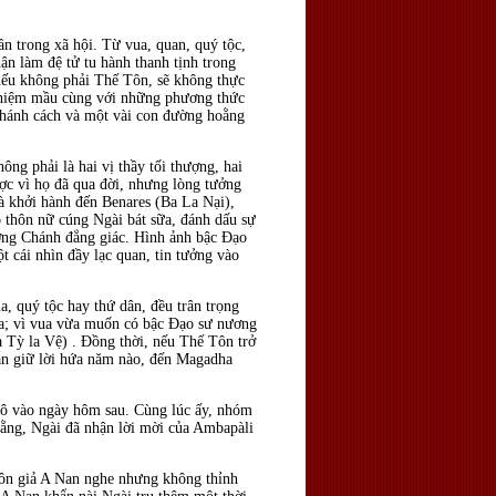
n trong xã hội. Từ vua, quan, quý tộc,
hận làm đệ tử tu hành thanh tịnh trong
 nếu không phải Thế Tôn, sẽ không thực
 nhiệm mầu cùng với những phương thức
 thánh cách và một vài con đường hoằng
ng phải là hai vị thầy tối thượng, hai
ợc vì họ đã qua đời, nhưng lòng tưởng
à khởi hành đến Benares (Ba La Nại),
 thôn nữ cúng Ngài bát sữa, đánh dấu sự
ượng Chánh đẳng giác. Hình ảnh bậc Ðạo
 cái nhìn đầy lạc quan, tin tưởng vào
, quý tộc hay thứ dân, đều trân trọng
ua; vì vua vừa muốn có bậc Ðạo sư nương
 Tỳ la Vệ) . Ðồng thời, nếu Thế Tôn trở
vẫn giữ lời hứa năm nào, đến Magadha
 cô vào ngày hôm sau. Cùng lúc ấy, nhóm
rằng, Ngài đã nhận lời mời của Ambapàli
 Tôn giả A Nan nghe nhưng không thỉnh