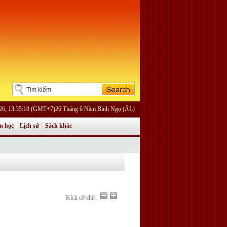
026, 13:35:10 (GMT+7)26 Tháng 6 Năm Bính Ngọ (ÂL)
n học
Lịch sử
Sách khác
Kích cỡ chữ: