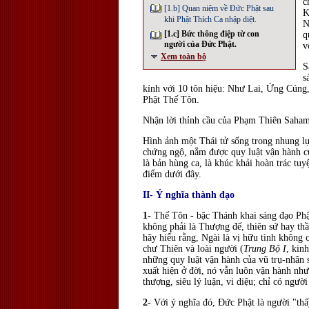
c
[1.b] Quan niệm về Ðức Phật sau
K
khi Phật Thích Ca nhập diệt.
N
[1.c] Bức thông điệp từ con
q
người của Ðức Phật.
v
Xem toàn bộ
S
s
kính với 10 tôn hiệu: Như Lai, Ứng Cún
Phật Thế Tôn.
Nhận lời thỉnh cầu của Phạm Thiên Sahamp
Hình ảnh một Thái tử sống trong nhung lụa
chứng ngộ, nắm được quy luật vận hành của
là bản hùng ca, là khúc khải hoàn trác tu
điểm dưới đây.
II- Ý nghĩa thành đạo
1-
Thế Tôn - bậc Thánh khai sáng đạo Phật
không phải là Thượng đế, thiên sứ hay thầ
hãy hiểu rằng, Ngài là vị hữu tình không c
chư Thiên và loài người (
Trung Bộ I
, kin
những quy luật vận hành của vũ trụ-nhân 
xuất hiện ở đời, nó vẫn luôn vận hành nh
thượng, siêu lý luận, vi diệu; chỉ có ngườ
2-
Với ý nghĩa đó, Ðức Phật là người "thấ