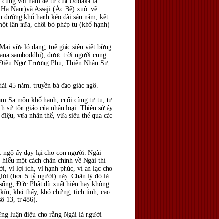
đó cùng với năm đệ tử của Uddaka là
Ha Nam)và Assaji (Ác Bệ) xuôi về
n đường khổ hạnh kéo dài sáu năm, kết
một lần nữa, chối bỏ pháp tu (khổ hạnh)
ai vừa ló dạng, tuệ giác siêu việt bừng
ana samboddhi), được trời người cung
, Ðiều Ngự Trượng Phu, Thiên Nhân Sư,
dài 45 năm, truyền bá đạo giác ngộ.
làm Sa môn khổ hạnh, cuối cùng tự tu, tự
ch sử tôn giáo của nhân loại. Thiên sử ấy
điệu, vừa nhân thế, vừa siêu thế qua các
c ngộ ấy dạy lại cho con người. Ngài
i hiểu một cách chân chính về Ngài thì
, vì lợi ích, vì hạnh phúc, vì an lạc cho
iới (hơn 5 tỷ người) này. Chân lý đó là
 sống; Ðức Phật dù xuất hiện hay không
 kín, khó thấy, khó chứng, tịch tịnh, cao
số 13, tr.486).
ững luận điệu cho rằng Ngài là người