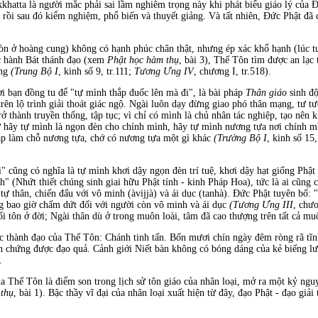
khatta là người mắc phải sai lầm nghiêm trọng này khi phát biểu giáo lý của Ð
rồi sau đó kiểm nghiệm, phổ biến và thuyết giảng. Và tất nhiên, Ðức Phật đã c
còn ở hoàng cung) không có hạnh phúc chân thật, nhưng ép xác khổ hạnh (lúc
ực hành Bát thánh đạo (xem
Phật học hàm thụ
, bài 3), Thế Tôn tìm được an lạc
ợng
(Trung Bộ I
, kinh số 9, tr.111;
Tương Ưng IV
, chương I, tr.518).
i bạn đồng tu để "tự mình thắp đuốc lên mà đi", là bài pháp
Thân giáo
sinh độ
rên lộ trình giải thoát giác ngộ. Ngài luôn dạy đừng giao phó thân mạng, tư t
trở thành truyền thống, tập tục; vì chỉ có mình là chủ nhân tác nghiệp, tạo nê
ử hãy tự mình là ngọn đèn cho chính mình, hãy tự mình nương tựa nơi chính 
p làm chỗ nương tựa, chớ có nương tựa một gì khác
(Trường Bộ I
, kinh số 15,
" cũng có nghĩa là tự mình khơi dậy ngọn đèn trí tuệ, khơi dậy hạt giống Phậ
nh" (Nhứt thiết chúng sinh giai hữu Phật tính - kinh Pháp Hoa), tức là ai cũng 
i tự thân, chiến đấu với vô minh (àvijjà) và ái dục (tanhà). Ðức Phật tuyên bố: 
g bao giờ chấm dứt đối với người còn vô minh và ái dục
(Tương Ưng III
, chươ
ối tôn ở đời; Ngài thân dù ở trong muôn loài, tâm đã cao thượng trên tất cả muô
c thành đạo của Thế Tôn: Chánh tinh tấn. Bốn mươi chín ngày đêm ròng rã tĩnh
ôn chứng được đạo quả. Cảnh giới Niết bàn không có bóng dáng của kẻ biếng lư
.
ủa Thế Tôn là điểm son trong lịch sử tôn giáo của nhân loại, mở ra một kỷ ng
 thụ
, bài 1). Bậc thầy vĩ đại của nhân loại xuất hiện từ đây, đạo Phật - đạo giả