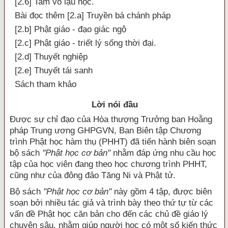
[2.6] Tam vô lậu học.
Bài đọc thêm [2.a] Truyền bá chánh pháp
[2.b] Phật giáo - đạo giác ngộ
[2.c] Phật giáo - triết lý sống thời đại.
[2.d] Thuyết nghiệp
[2.e] Thuyết tái sanh
Sách tham khảo
Lời nói đầu
Ð
ược sự chỉ đạo của Hòa thượng Trưởng ban Hoằng
pháp Trung ương GHPGVN, Ban Biên tập Chương
trình Phật học hàm thụ (PHHT) đã tiến hành biên soạn
bộ sách
"Phật học cơ bản"
nhằm đáp ứng nhu cầu học
tập của học viên đang theo học chương trình PHHT,
cũng như của đông đảo Tăng Ni và Phật tử.
Bộ sách
"Phật học cơ bản"
này gồm 4 tập, được biên
soạn bởi nhiều tác giả và trình bày theo thứ tự từ các
vấn đề Phật học căn bản cho đến các chủ đề giáo lý
chuyên sâu, nhằm giúp người học có một số kiến thức