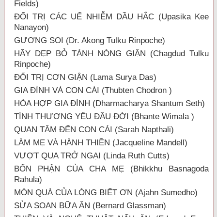
Fields)
ĐỐI TRỊ CÁC UẾ NHIỄM DẦU HẮC (Upasika Kee
Nanayon)
GƯƠNG SOI (Dr. Akong Tulku Rinpoche)
HÃY DẸP BỎ TÁNH NÓNG GIẬN (Chagdud Tulku
Rinpoche)
ĐỐI TRỊ CƠN GIẬN (Lama Surya Das)
GIA ĐÌNH VÀ CON CÁI (Thubten Chodron )
HÒA HỢP GIA ĐÌNH (Dharmacharya Shantum Seth)
TÌNH THƯƠNG YÊU ĐẦU ĐỜI (Bhante Wimala )
QUAN TÂM ĐẾN CON CÁI (Sarah Napthali)
LÀM MẸ VÀ HÀNH THIỀN (Jacqueline Mandell)
VƯỢT QUA TRỞ NGẠI (Linda Ruth Cutts)
BỔN PHẬN CỦA CHA MẸ (Bhikkhu Basnagoda
Rahula)
MÓN QUÀ CỦA LÒNG BIẾT ƠN (Ajahn Sumedho)
SỬA SOẠN BỮA ĂN (Bernard Glassman)