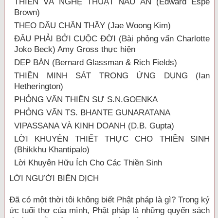
THIỀN VÀ NGHỆ THUẬT NẤU ĂN (Edward Espe
Brown)
THEO DẤU CHÂN THẦY (Jae Woong Kim)
ĐÂU PHẢI BỞI CUỘC ĐỜI (Bài phỏng vấn Charlotte
Joko Beck) Amy Gross thực hiện
DẸP BÀN (Bernard Glassman & Rich Fields)
THIỀN MINH SÁT TRONG ỨNG DỤNG (Ian
Hetherington)
PHỎNG VẤN THIỀN SƯ S.N.GOENKA
PHỎNG VẤN TS. BHANTE GUNARATANA
VIPASSANA VÀ KINH DOANH (D.B. Gupta)
LỜI KHUYÊN THIẾT THỰC CHO THIỀN SINH
(Bhikkhu Khantipalo)
Lời Khuyên Hữu Ích Cho Các Thiền Sinh
LỜI NGƯỜI BIÊN DỊCH
Đã có một thời tôi không biết Phật pháp là gì? Trong ký
ức tuổi thơ của mình, Phật pháp là những quyển sách