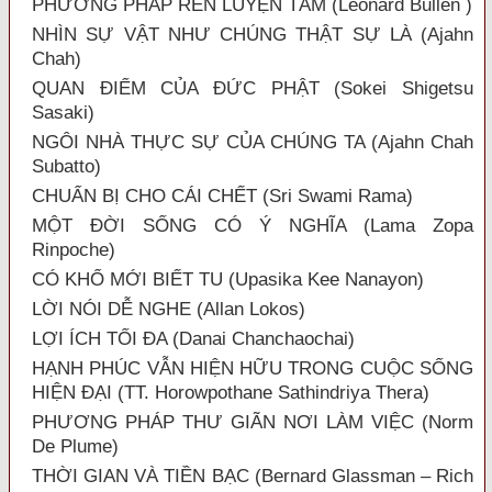
PHƯƠNG PHÁP RÈN LUYỆN TÂM (Leonard Bullen )
NHÌN SỰ VẬT NHƯ CHÚNG THẬT SỰ LÀ (Ajahn
Chah)
QUAN ĐIỂM CỦA ĐỨC PHẬT (Sokei Shigetsu
Sasaki)
NGÔI NHÀ THỰC SỰ CỦA CHÚNG TA (Ajahn Chah
Subatto)
CHUẨN BỊ CHO CÁI CHẾT (Sri Swami Rama)
MỘT ĐỜI SỐNG CÓ Ý NGHĨA (Lama Zopa
Rinpoche)
CÓ KHỔ MỚI BIẾT TU (Upasika Kee Nanayon)
LỜI NÓI DỄ NGHE (Allan Lokos)
LỢI ÍCH TỐI ĐA (Danai Chanchaochai)
HẠNH PHÚC VẪN HIỆN HỮU TRONG CUỘC SỐNG
HIỆN ĐẠI (TT. Horowpothane Sathindriya Thera)
PHƯƠNG PHÁP THƯ GIÃN NƠI LÀM VIỆC (Norm
De Plume)
THỜI GIAN VÀ TIỀN BẠC (Bernard Glassman – Rich