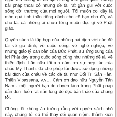
bài pháp thoại có những đề tài rất gần gũi với cuộc
sống đời thường của mọi người. Tôi muốn coi đây là
món quà tinh thần riêng dành cho cô bạn nhỏ đó, và
cho tất cả những ai chưa từng muốn đọc gì về Phật
giáo.
Quyển sách là tập hợp của những bài dịch với các đề
tài về gia đình, về cuộc sống, về nghề nghiệp, về
những giáo lý căn bản của Đức Phật, sự ứng dụng của
lời Phật dạy trong cuộc sống cũng như những đề tài về
thiền định. Lần nữa tôi xin cảm ơn sự hợp tác của
cháu Mỹ Thanh, đã cho phép tôi được sử dụng những
bài dịch của cháu về các đề tài như Đối Trị Sân Hận,
Thiền Vipassana, v.v… Cảm ơn đạo hữu Nguyễn Tấn
Nam - một người bạn do duyên lành trong Phật pháp
dẫn đến- luôn rất sẵn lòng để đọc bản thảo của chúng
tôi.
Chúng tôi không ảo tưởng rằng với quyển sách nhỏ
này, chúng tôi có thể thay đổi quan niệm, thành kiến