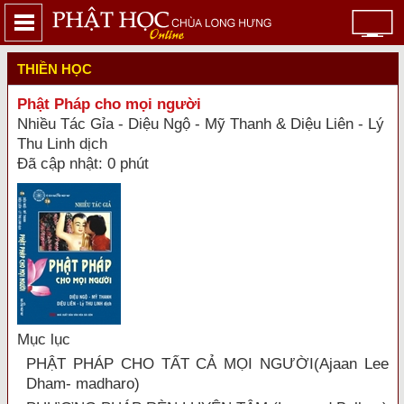
THIỀN HỌC
Phật Pháp cho mọi người
Nhiều Tác Gỉa - Diệu Ngộ - Mỹ Thanh & Diệu Liên - Lý
Thu Linh dịch
Đã cập nhật: 0 phút
Mục lục
PHẬT PHÁP CHO TẤT CẢ MỌI NGƯỜI(Ajaan Lee
Dham- madharo)