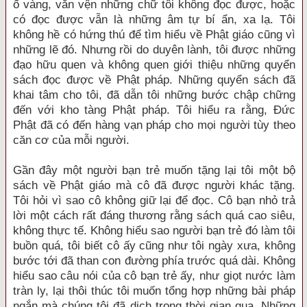
ố vàng, vằn vện những chữ tôi không đọc được, hoặc
có đọc được vẫn là những âm tự bí ẩn, xa lạ. Tôi
không hề có hứng thú để tìm hiểu về Phật giáo cũng vì
những lẽ đó. Nhưng rồi do duyên lành, tôi được những
đạo hữu quen và không quen giới thiệu những quyển
sách đọc được về Phật pháp. Những quyển sách đã
khai tâm cho tôi, đã dẫn tôi những bước chập chững
đến với kho tàng Phật pháp. Tôi hiểu ra rằng, Đức
Phật đã có đến hàng vạn pháp cho mọi người tùy theo
căn cơ của mỗi người.
Gần đây một người bạn trẻ muốn tặng lại tôi một bộ
sách về Phật giáo mà cô đã được người khác tặng.
Tôi hỏi vì sao cô không giữ lại để đọc. Cô bạn nhỏ trả
lời một cách rất đáng thương rằng sách quá cao siêu,
không thực tế. Không hiểu sao người bạn trẻ đó làm tôi
buồn quá, tôi biết cô ấy cũng như tôi ngày xưa, không
bước tới đã than con đường phía trước quá dài. Không
hiểu sao câu nói của cô bạn trẻ ấy, như giọt nước làm
tràn ly, lại thôi thúc tôi muốn tổng hợp những bài pháp
ngắn mà chúng tôi đã dịch trong thời gian qua. Những