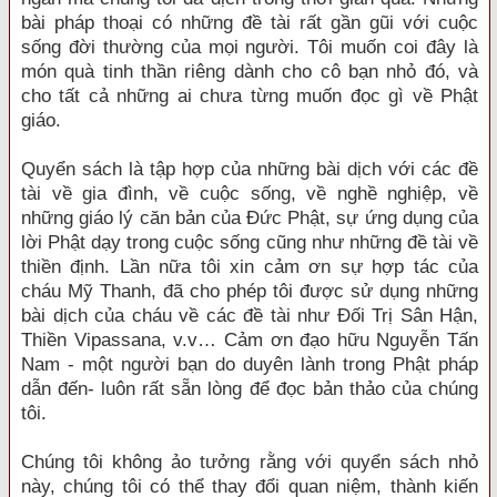
bài pháp thoại có những đề tài rất gần gũi với cuộc
sống đời thường của mọi người. Tôi muốn coi đây là
món quà tinh thần riêng dành cho cô bạn nhỏ đó, và
cho tất cả những ai chưa từng muốn đọc gì về Phật
giáo.
Quyển sách là tập hợp của những bài dịch với các đề
tài về gia đình, về cuộc sống, về nghề nghiệp, về
những giáo lý căn bản của Đức Phật, sự ứng dụng của
lời Phật dạy trong cuộc sống cũng như những đề tài về
thiền định. Lần nữa tôi xin cảm ơn sự hợp tác của
cháu Mỹ Thanh, đã cho phép tôi được sử dụng những
bài dịch của cháu về các đề tài như Đối Trị Sân Hận,
Thiền Vipassana, v.v… Cảm ơn đạo hữu Nguyễn Tấn
Nam - một người bạn do duyên lành trong Phật pháp
dẫn đến- luôn rất sẵn lòng để đọc bản thảo của chúng
tôi.
Chúng tôi không ảo tưởng rằng với quyển sách nhỏ
này, chúng tôi có thể thay đổi quan niệm, thành kiến