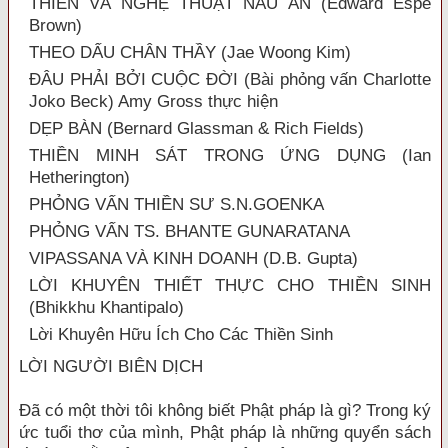
THIỀN VÀ NGHỆ THUẬT NẤU ĂN (Edward Espe
Brown)
THEO DẤU CHÂN THẦY (Jae Woong Kim)
ĐÂU PHẢI BỞI CUỘC ĐỜI (Bài phỏng vấn Charlotte
Joko Beck) Amy Gross thực hiện
DẸP BÀN (Bernard Glassman & Rich Fields)
THIỀN MINH SÁT TRONG ỨNG DỤNG (Ian
Hetherington)
PHỎNG VẤN THIỀN SƯ S.N.GOENKA
PHỎNG VẤN TS. BHANTE GUNARATANA
VIPASSANA VÀ KINH DOANH (D.B. Gupta)
LỜI KHUYÊN THIẾT THỰC CHO THIỀN SINH
(Bhikkhu Khantipalo)
Lời Khuyên Hữu Ích Cho Các Thiền Sinh
LỜI NGƯỜI BIÊN DỊCH
Đã có một thời tôi không biết Phật pháp là gì? Trong ký
ức tuổi thơ của mình, Phật pháp là những quyển sách