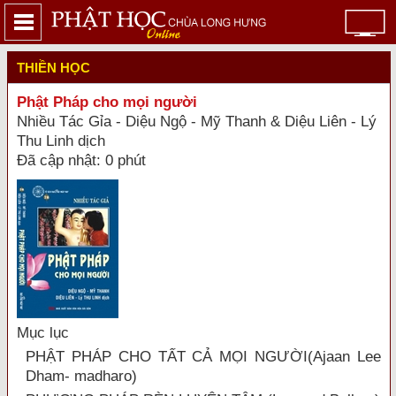
THIỀN HỌC
Phật Pháp cho mọi người
Nhiều Tác Gỉa - Diệu Ngộ - Mỹ Thanh & Diệu Liên - Lý
Thu Linh dịch
Đã cập nhật: 0 phút
Mục lục
PHẬT PHÁP CHO TẤT CẢ MỌI NGƯỜI(Ajaan Lee
Dham- madharo)