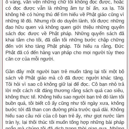
ố vàng, vằn vện những chữ tôi không đọc được, hoặc
có đọc được vẫn là những âm tự bí ẩn, xa lạ. Tôi
không hề có hứng thú để tìm hiểu về Phật giáo cũng vì
những lẽ đó. Nhưng rồi do duyên lành, tôi được những
đạo hữu quen và không quen giới thiệu những quyển
sách đọc được về Phật pháp. Những quyển sách đã
khai tâm cho tôi, đã dẫn tôi những bước chập chững
đến với kho tàng Phật pháp. Tôi hiểu ra rằng, Đức
Phật đã có đến hàng vạn pháp cho mọi người tùy theo
căn cơ của mỗi người.
Gần đây một người bạn trẻ muốn tặng lại tôi một bộ
sách về Phật giáo mà cô đã được người khác tặng.
Tôi hỏi vì sao cô không giữ lại để đọc. Cô bạn nhỏ trả
lời một cách rất đáng thương rằng sách quá cao siêu,
không thực tế. Không hiểu sao người bạn trẻ đó làm tôi
buồn quá, tôi biết cô ấy cũng như tôi ngày xưa, không
bước tới đã than con đường phía trước quá dài. Không
hiểu sao câu nói của cô bạn trẻ ấy, như giọt nước làm
tràn ly, lại thôi thúc tôi muốn tổng hợp những bài pháp
ngắn mà chúng tôi đã dịch trong thời gian qua. Những