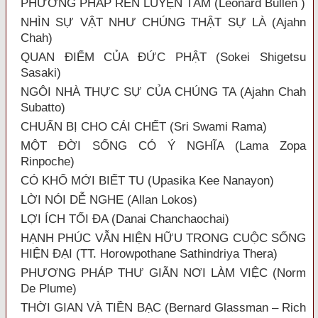
PHƯƠNG PHÁP RÈN LUYỆN TÂM (Leonard Bullen )
NHÌN SỰ VẬT NHƯ CHÚNG THẬT SỰ LÀ (Ajahn
Chah)
QUAN ĐIỂM CỦA ĐỨC PHẬT (Sokei Shigetsu
Sasaki)
NGÔI NHÀ THỰC SỰ CỦA CHÚNG TA (Ajahn Chah
Subatto)
CHUẨN BỊ CHO CÁI CHẾT (Sri Swami Rama)
MỘT ĐỜI SỐNG CÓ Ý NGHĨA (Lama Zopa
Rinpoche)
CÓ KHỔ MỚI BIẾT TU (Upasika Kee Nanayon)
LỜI NÓI DỄ NGHE (Allan Lokos)
LỢI ÍCH TỐI ĐA (Danai Chanchaochai)
HẠNH PHÚC VẪN HIỆN HỮU TRONG CUỘC SỐNG
HIỆN ĐẠI (TT. Horowpothane Sathindriya Thera)
PHƯƠNG PHÁP THƯ GIÃN NƠI LÀM VIỆC (Norm
De Plume)
THỜI GIAN VÀ TIỀN BẠC (Bernard Glassman – Rich