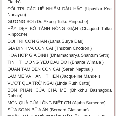
Fields)
ĐỐI TRỊ CÁC UẾ NHIỄM DẦU HẮC (Upasika Kee
Nanayon)
GƯƠNG SOI (Dr. Akong Tulku Rinpoche)
HÃY DẸP BỎ TÁNH NÓNG GIẬN (Chagdud Tulku
Rinpoche)
ĐỐI TRỊ CƠN GIẬN (Lama Surya Das)
GIA ĐÌNH VÀ CON CÁI (Thubten Chodron )
HÒA HỢP GIA ĐÌNH (Dharmacharya Shantum Seth)
TÌNH THƯƠNG YÊU ĐẦU ĐỜI (Bhante Wimala )
QUAN TÂM ĐẾN CON CÁI (Sarah Napthali)
LÀM MẸ VÀ HÀNH THIỀN (Jacqueline Mandell)
VƯỢT QUA TRỞ NGẠI (Linda Ruth Cutts)
BỔN PHẬN CỦA CHA MẸ (Bhikkhu Basnagoda
Rahula)
MÓN QUÀ CỦA LÒNG BIẾT ƠN (Ajahn Sumedho)
SỬA SOẠN BỮA ĂN (Bernard Glassman)